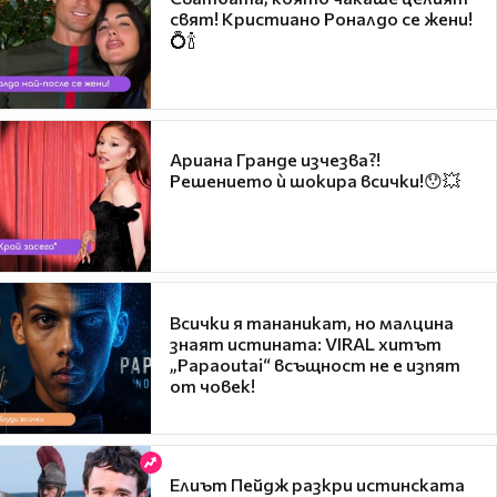
свят! Кристиано Роналдо се жени!
💍🍾
Ариана Гранде изчезва?!
Решението ѝ шокира всички!😯💥
Всички я тананикат, но малцина
знаят истината: VIRAL хитът
„Papaoutai“ всъщност не е изпят
от човек!
Елиът Пейдж разкри истинската