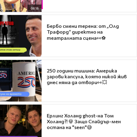
08:16
Бербо смени терена: от „Олд
Трафорд“ директно на
театралната сцена👀⚽
250 години тишина: Америка
зарови капсула, която никой жив
днес няма да отвори👀💥
Ерлинг Холанд ghost-на Том
Холанд?! 💀 Защо Спайдър-мен
остана на "seen"😅