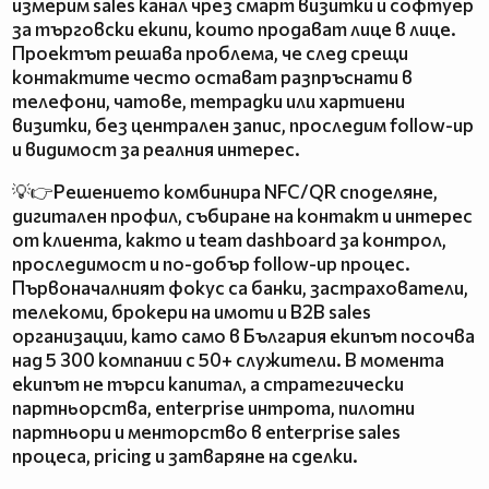
измерим sales канал чрез смарт визитки и софтуер
за търговски екипи, които продават лице в лице.
Проектът решава проблема, че след срещи
контактите често остават разпръснати в
телефони, чатове, тетрадки или хартиени
визитки, без централен запис, проследим follow-up
и видимост за реалния интерес.
💡👉Решението комбинира NFC/QR споделяне,
дигитален профил, събиране на контакт и интерес
от клиента, както и team dashboard за контрол,
проследимост и по-добър follow-up процес.
Първоначалният фокус са банки, застрахователи,
телекоми, брокери на имоти и B2B sales
организации, като само в България екипът посочва
над 5 300 компании с 50+ служители. В момента
екипът не търси капитал, а стратегически
партньорства, enterprise интрота, пилотни
партньори и менторство в enterprise sales
процеса, pricing и затваряне на сделки.