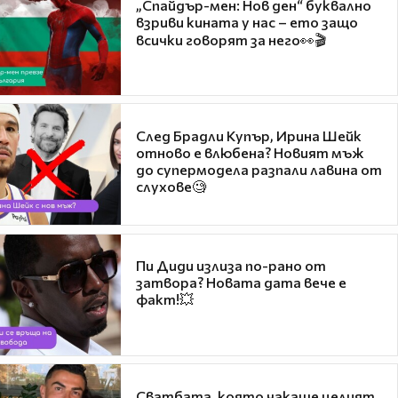
„Спайдър-мен: Нов ден“ буквално
взриви кината у нас – ето защо
всички говорят за него👀🎬
След Брадли Купър, Ирина Шейк
отново е влюбена? Новият мъж
до супермодела разпали лавина от
слухове🧐
Пи Диди излиза по-рано от
затвора? Новата дата вече е
факт!💥
Сватбата, която чакаше целият