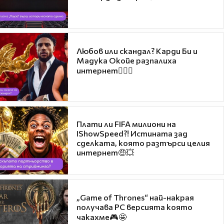
Любов или скандал? Карди Би и
Мадука Окойе разпалиха
интернет❤️‍🔥🔥
Плати ли FIFA милиони на
IShowSpeed?! Истината зад
сделката, която разтърси целия
интернет🤑💥
„Game of Thrones“ най-накрая
получава PC версията която
чакахме🎮🤩