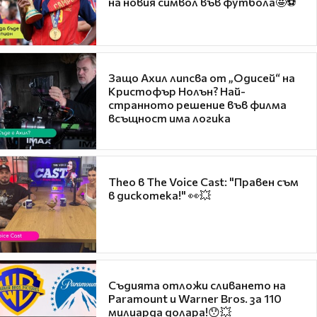
на новия символ във футбола🤩⚽
Защо Ахил липсва от „Одисей“ на
Кристофър Нолън? Най-
странното решение във филма
всъщност има логика
Theo в The Voice Cast: "Правен съм
в дискотека!" 👀💥
Съдията отложи сливането на
Paramount и Warner Bros. за 110
милиарда долара!😯💥