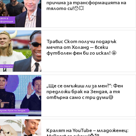
причина за трансформацията на
тялото си!😯💥
Травис Скот получи подарък
мечта от Холанд — всеки
футболен фен би го искал! 🤩
„Ще се омъжиш ли за мен?“: Фен
предложи брак на Зендая, а тя
отвърна само с три думи😅
Кралят на YouTube – младоженец:
MrBeast се ожени!💍🥰