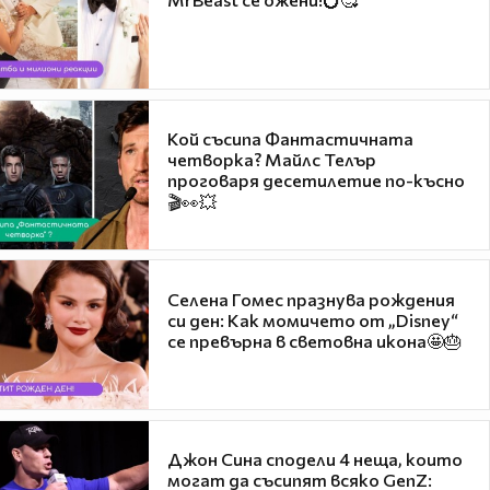
Кой съсипа Фантастичната
четворка? Майлс Телър
проговаря десетилетие по-късно
🎬👀💥
Селена Гомес празнува рождения
си ден: Как момичето от „Disney“
се превърна в световна икона🤩🎂
Джон Сина сподели 4 неща, които
могат да съсипят всяко GenZ: