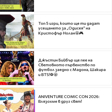
Топ 5 игри, които ще ти дадат
усещането за „Одисея“ на
Кристофър Нолан🤩🎮
Джъстин Бийбър ще пее на
Световното първенство по
футбол заедно с Мадона, Шакира
и BTS!⚽🤩
ANIVENTURE COMIC CON 2026:
Влязохме в друг свят!