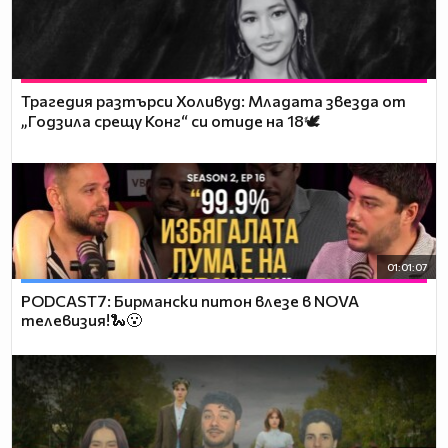
Трагедия разтърси Холивуд: Младата звезда от
„Годзила срещу Конг“ си отиде на 18🕊️
01:01:07
PODCAST7: Бирмански питон влезе в NOVA
телевизия!🐍😮