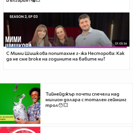
01:05:34
С Мими Шишкова попитахме г-жа Несторова: Как
да не сме broke на годините на бабите ни?
Тийнейджър почти спечели над
милион долара с тотален гейминг
трол😯💥