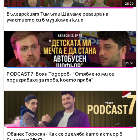
28:29
Българският Тимъти Шаламе реагира на
участието си в музикален клип
55:04
PODCAST7: ‪Боян Тодоров- "Отявлено ми се
подиграваха за това, което правя"
Ованес Торосян- Как се оцелява като актьор в
България?🎭💥