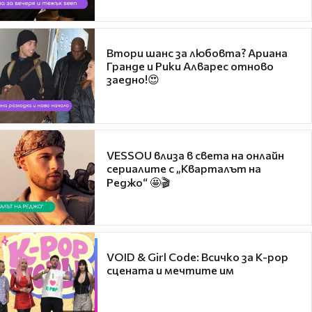
Втори шанс за любовта? Ариана
Гранде и Рики Алварес отново
заедно!😍
VESSOU влиза в света на онлайн
сериалите с „Кварталът на
Реджо“ 🤩🎬
VOID & Girl Code: Всичко за K-pop
сцената и мечтите им