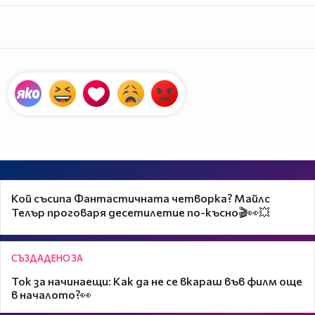
Кой съсипа Фантастичната четворка? Майлс
Телър проговаря десетилетие по-късно🎬👀💥
СЪЗДАДЕНО ЗА
Ток за начинаещи: Как да не се вкараш във филм още
в началото?👀