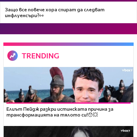
Защо все повече хора спират да следват
инфлуенсъри?👀
TRENDING
Елиът Пейдж разкри истинската причина за
трансформацията на тялото си!😯💥