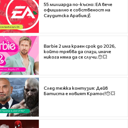
55 милиарда по-късно: EA вече
официално е собственост на
Саудитска Арабия💰
Barbie 2 има краен срок до 2026,
който трябва да спази, иначе
никога няма да се случи.😯💥
След тежка контузия: Дейв
Батиста е новият Кратос!😯💥