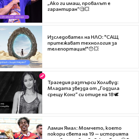
„Ако ги имаш, провалът е
гарантиран“🧐💥
Изследовател на НЛО: "САЩ
притежават технология за
телепортация!"😯💥
Трагедия разтърси Холивуд:
Младата звезда от „Годзила
срещу Конг“ си отиде на 18🕊️
Ламин Ямал: Момчето, което
покори света на 19 — историята