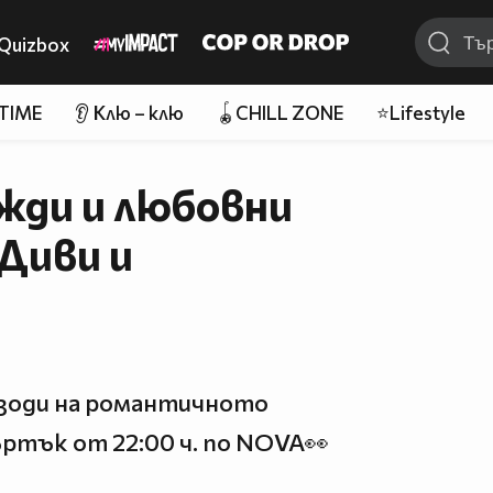
Quizbox
 TIME
👂 Клю – клю
🪀CHILL ZONE
⭐Lifestyle
жди и любовни
„Диви и
зоди на романтичното
ъртък от 22:00 ч. по NOVA👀