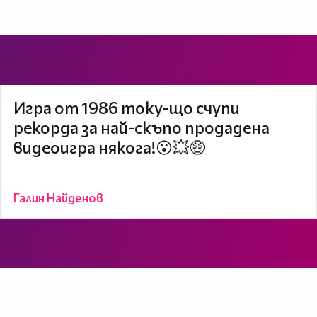
Игра от 1986 току-що счупи
рекорда за най-скъпо продадена
видеоигра някога!😮💥🤑
Галин Найденов