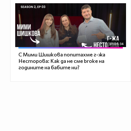
01:05:34
С Мими Шишкова попитахме г-жа
Несторова: Как да не сме broke на
годините на бабите ни?