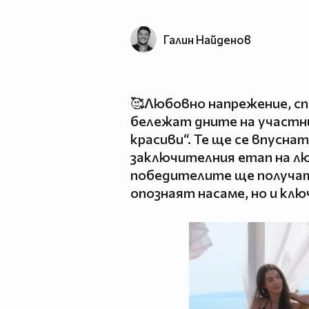
Галин Найденов
🥰Любовно напрежение, сп
бележат дните на участни
красиви“. Те ще се впусна
заключителния етап на лю
победителите ще получат
опознаят насаме, но и кл