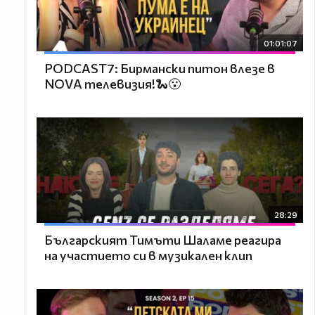
01:01:07
PODCAST7: Бирмански питон влезе в
NOVA телевизия!🐍😮
28:29
Българският Тимъти Шаламе реагира
на участието си в музикален клип