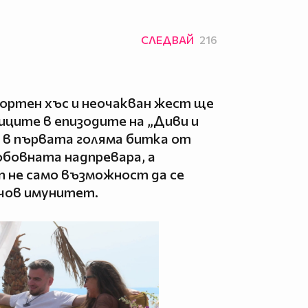
СЛЕДВАЙ
216
ортен хъс и неочакван жест ще
ците в епизодите на „Диви и
т в първата голяма битка от
бовната надпревара, а
 не само възможност да се
ючов имунитет.