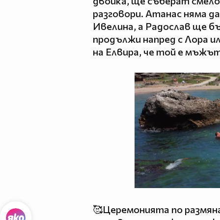
двойка, ще съберат смело
разговори. Атанас няма да
Ивелина, а Радослав ще бъ
продължи напред с Лора и
на Елвира, че той е мъжът
🥰Церемонията по размян