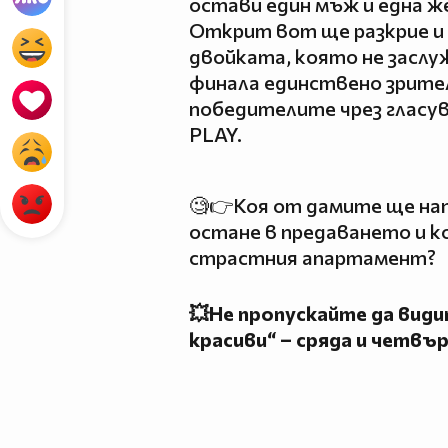
остави един мъж и една ж
Открит вот ще разкрие и 
двойката, която не заслу
финала единствено зрите
победителите чрез гласу
PLAY.
🧐👉Коя от дамите ще нап
остане в предаването и ко
страстния апартамент?
💥Не пропускайте да види
красиви“ – сряда и четвър