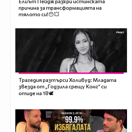
Елиът Пейдж разкри истинската
причина за трансформацията на
тялото си!😯💥
Трагедия разтърси Холивуд: Младата
звезда от „Годзила срещу Конг“ си
отиде на 18🕊️