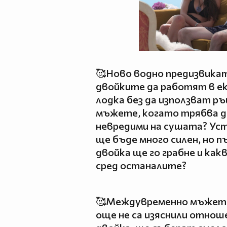
🥰Ново водно предизвика
двойките да работят в ек
лодка без да използват ръ
мъжете, когато трябва д
невредими на сушата? Ус
ще бъде много силен, но п
двойка ще го грабне и как
сред останалите?
🥰Междувременно мъжете
още не са изяснили отноше