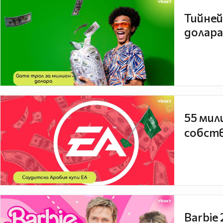
Тийней
долара
55 мил
собств
Barbie