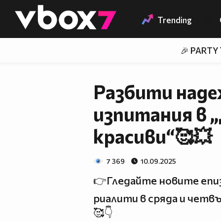
Member of
👾
Trending
🎉 PARTY
Разбити наде
изпитания в 
красиви“🥰💥
7 369
10.09.2025
👉Гледайте новите епи
риалити в сряда и четв
🥰👇