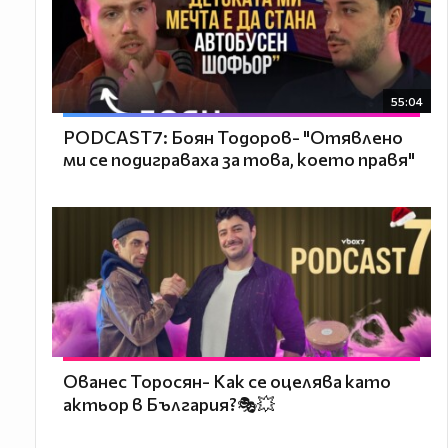
55:04
PODCAST7: ‪Боян Тодоров- "Отявлено
ми се подиграваха за това, което правя"
Ованес Торосян- Как се оцелява като
актьор в България?🎭💥