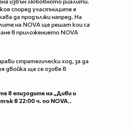
ена извън любовното риалити.
коя според участниците е
жава да продължи напред. На
лите на NOVA ще решат кои са
ване в приложението NOVA
рави стратегически ход, за да
я двойка ще се озове в
те в епизодите на „Диви и
тък в 22:00 ч. по NOVA..