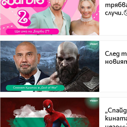
трябва
случи.
След т
новият
„Спайд
кината
него👀