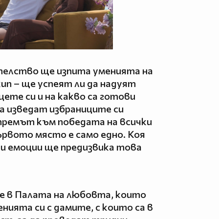
телство ще изпита уменията на
ип – ще успеят ли да надуят
цете си и на какво са готови
а изведат избраниците си
тремът към победата на всички
ървото място е само едно. Коя
ви емоции ще предизвика това
 в Палата на любовта, които
нията си с дамите, с които са в