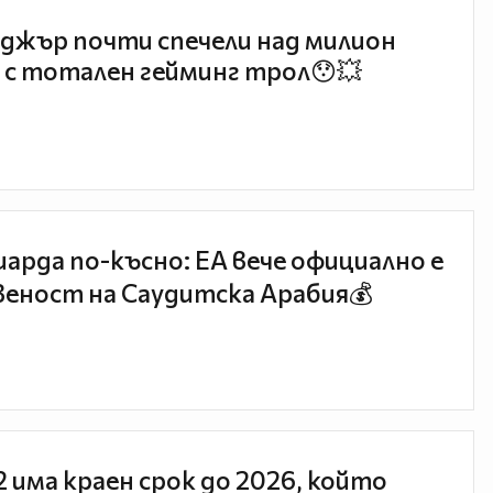
джър почти спечели над милион
 с тотален гейминг трол😯💥
иарда по-късно: EA вече официално е
еност на Саудитска Арабия💰
 2 има краен срок до 2026, който