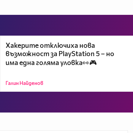
Хакерите отключиха нова
възможност за PlayStation 5 – но
има една голяма уловка👀🎮
Галин Найденов