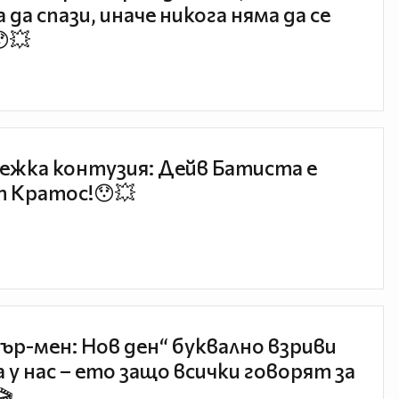
 да спази, иначе никога няма да се
😯💥
ежка контузия: Дейв Батиста е
 Кратос!😯💥
ър-мен: Нов ден“ буквално взриви
 у нас – ето защо всички говорят за
🎬