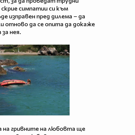
ст, за да проведат трудни
 скрие симпатии си към
де изправен пред дилема – да
ли отново да се опита да докаже
 за нея.
а на гривните на любовта ще