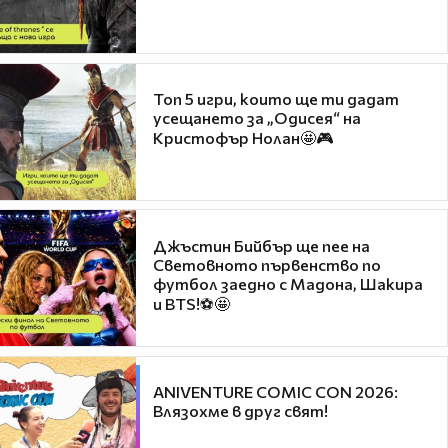
Топ 5 игри, които ще ти дадат
усещането за „Одисея“ на
Кристофър Нолан🤩🎮
Джъстин Бийбър ще пее на
Световното първенство по
футбол заедно с Мадона, Шакира
и BTS!⚽🤩
ANIVENTURE COMIC CON 2026:
Влязохме в друг свят!