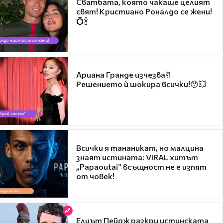
Сватбата, която чакаше целият
свят! Кристиано Роналдо се жени!
💍🍾
Ариана Гранде изчезва?!
Решението ѝ шокира всички!😯💥
Всички я тананикат, но малцина
знаят истината: VIRAL хитът
„Papaoutai“ всъщност не е изпят
от човек!
Елиът Пейдж разкри истинската