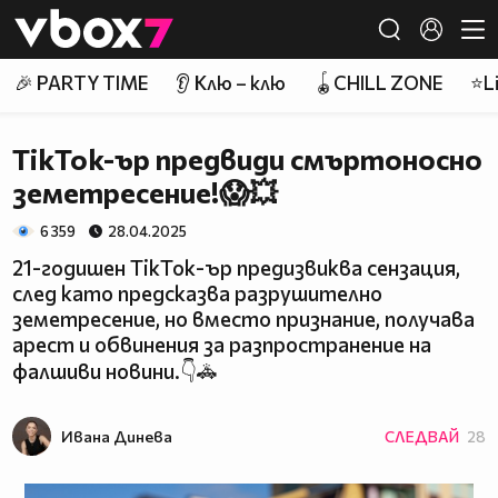
Member of
👾
🎉 PARTY TIME
👂 Клю – клю
🪀CHILL ZONE
⭐Li
TikTok-ър предвиди смъртоносно
земетресение!😱💥
6 359
28.04.2025
21-годишен TikTok-ър предизвиква сензация,
след като предсказва разрушително
земетресение, но вместо признание, получава
арест и обвинения за разпространение на
фалшиви новини.👇🚓
Ивана Динева
СЛЕДВАЙ
28