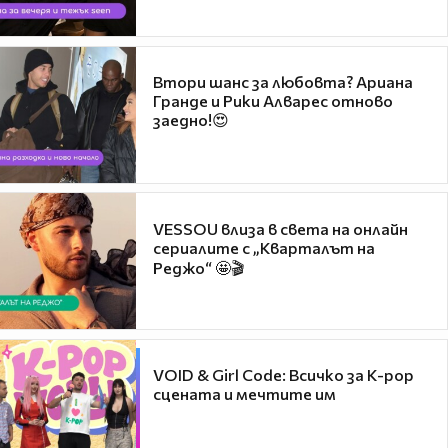
Втори шанс за любовта? Ариана
Гранде и Рики Алварес отново
заедно!😍
VESSOU влиза в света на онлайн
сериалите с „Кварталът на
Реджо“ 🤩🎬
VOID & Girl Code: Всичко за K-pop
сцената и мечтите им