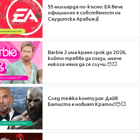
55 милиарда по-късно: EA вече
официално е собственост на
Саудитска Арабия💰
Barbie 2 има краен срок до 2026,
който трябва да спази, иначе
никога няма да се случи.😯💥
След тежка контузия: Дейв
Батиста е новият Кратос!😯💥