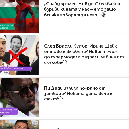
„Спайдър-мен: Нов ден“ буквално
взриви кината у нас – ето защо
всички говорят за него👀🎬
След Брадли Купър, Ирина Шейк
отново е влюбена? Новият мъж
до супермодела разпали лавина от
слухове🧐
Пи Диди излиза по-рано от
затвора? Новата дата вече е
факт!💥