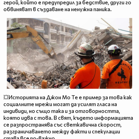
герой, който е предупредил за бедствие, други го
обвиняват в създаване на ненужна паника.
💥Историята на Джон Мо Те е пример за това как
социалните мрежи могат да усилят гласа на
индивиди, но също така и за отговорността,
която идва с това. В свят, където информацията
се разпространява със светкавична скорост,
разграничаването между факти и спекулации
става все по-важно.