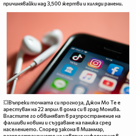
причинявайки над 3,500 жертви и хиляди ранени.
💥Въпреки точната си прогноза, Джон Мо Те е
арестуван на 22 април в дома си в град Монива.
Властите го обвиняват в разпространение на
фалшиви новини и създаване на паника сред
населението. Според закона в Мианмар,
разпространението на невярна информация в