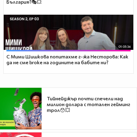
България?🎭💥
01:05:34
С Мими Шишкова попитахме г-жа Несторова: Как
да не сме broke на годините на бабите ни?
Тийнейджър почти спечели над
милион долара с тотален гейминг
трол😯💥