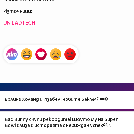
Източници:
UNILADTECH
Ерлинг Холанд и Изабел: новите Бекъм? 👑⚽
Bad Bunny счупи рекордите! Шоуто му на Super
Bowl влиза в историята с невиждан успех🤩⭐