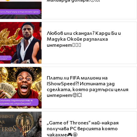
Любов или скандал? Карди Би и
Мадука Окойе разпалиха
интернет❤️‍🔥🔥
Плати ли FIFA милиони на
IShowSpeed?! Истината зад
сделката, която разтърси целия
интернет🤑💥
„Game of Thrones“ най-накрая
получава PC версията която
чакахме🎮🤩