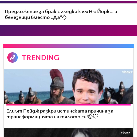
Предложение за брак с гледка към Ню Йорк... и
белезници вместо „Да“💍
TRENDING
Елиът Пейдж разкри истинската причина за
трансформацията на тялото си!😯💥