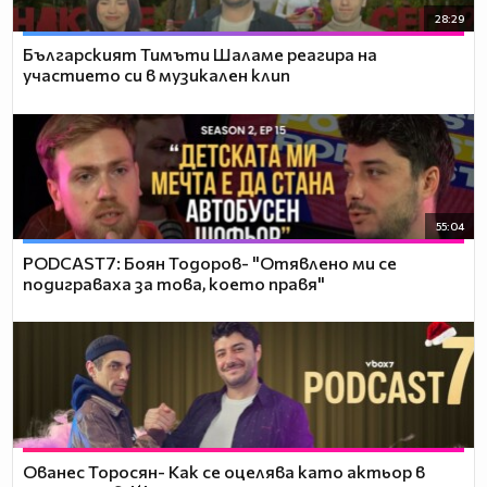
28:29
Българският Тимъти Шаламе реагира на
участието си в музикален клип
55:04
PODCAST7: ‪Боян Тодоров- "Отявлено ми се
подиграваха за това, което правя"
Ованес Торосян- Как се оцелява като актьор в