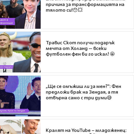
причина за трансформацията на
тялото си!😯💥
Травис Скот получи подарък
мечта от Холанд — всеки
футболен фен би го искал! 🤩
„Ще се омъжиш ли за мен?“: Фен
предложи брак на Зендая, а тя
отвърна само с три думи😅
Кралят на YouTube – младоженец: