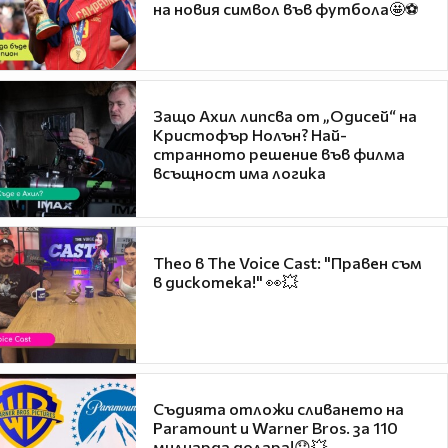
на новия символ във футбола🤩⚽
Защо Ахил липсва от „Одисей“ на
Кристофър Нолън? Най-
странното решение във филма
всъщност има логика
Theo в The Voice Cast: "Правен съм
в дискотека!" 👀💥
Съдията отложи сливането на
Paramount и Warner Bros. за 110
милиарда долара!😯💥