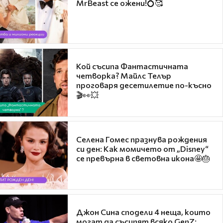
MrBeast се ожени!💍🥰
Кой съсипа Фантастичната
четворка? Майлс Телър
проговаря десетилетие по-късно
🎬👀💥
Селена Гомес празнува рождения
си ден: Как момичето от „Disney“
се превърна в световна икона🤩🎂
Джон Сина сподели 4 неща, които
могат да съсипят всяко GenZ: