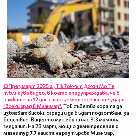
💥През март 2025 г., TikTok-ът Джон Мо Те
публикува видео, в което предупреждава, че в
рамките на 12 дни силно земетресение ще удари
"всеки град в Мианмар".
Той съветва хората да
избягват високи сгради и да бъдат подготвени за
бедствие. Видеото му събира над 3.3 милиона
гледания. ​На 28 март, мощно
земетресение с
магнитуд 7.7
наистина разтърсва Мианмар,