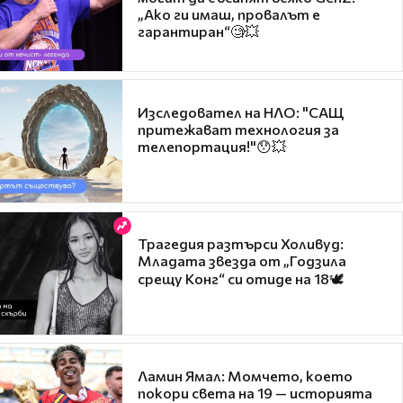
„Ако ги имаш, провалът е
гарантиран“🧐💥
Изследовател на НЛО: "САЩ
притежават технология за
телепортация!"😯💥
Трагедия разтърси Холивуд:
Младата звезда от „Годзила
срещу Конг“ си отиде на 18🕊️
Ламин Ямал: Момчето, което
покори света на 19 — историята