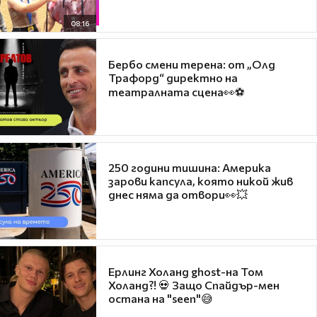
08:16
Бербо смени терена: от „Олд
Трафорд“ директно на
театралната сцена👀⚽
250 години тишина: Америка
зарови капсула, която никой жив
днес няма да отвори👀💥
Ерлинг Холанд ghost-на Том
Холанд?! 💀 Защо Спайдър-мен
остана на "seen"😅