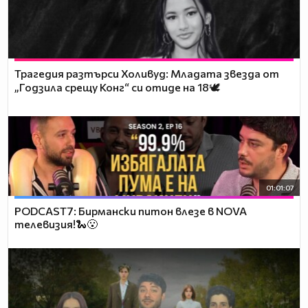
Трагедия разтърси Холивуд: Младата звезда от
„Годзила срещу Конг“ си отиде на 18🕊️
01:01:07
PODCAST7: Бирмански питон влезе в NOVA
телевизия!🐍😮