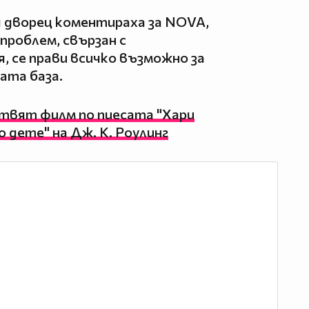
 дворец коментираха за NOVA,
 проблем, свързан с
 се прави всичко възможно за
ата база.
твят филм по пиесата "Хари
дете" на Дж. К. Роулинг