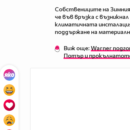
Собствениците на Зимния
че във връзка с възникнал
климатичната инсталация,
поддържане на материалн
Виж още:
Warner подго
Потър и прокълнатото 