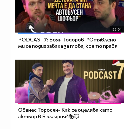
55:04
PODCAST7: ‪Боян Тодоров- "Отявлено
ми се подиграваха за това, което правя"
Ованес Торосян- Как се оцелява като
актьор в България?🎭💥