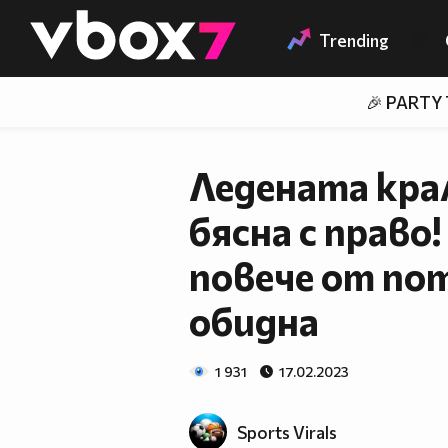
Member of
👾
Trending
🎉 PARTY
Ледената кра
бясна с право
повече от по
обидна
1 931
17.02.2023
Sports Virals