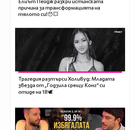
Елиът Пейдж разкри истинската
причина за трансформацията на
тялото си!😯💥
Трагедия разтърси Холивуд: Младата
звезда от „Годзила срещу Конг“ си
отиде на 18🕊️