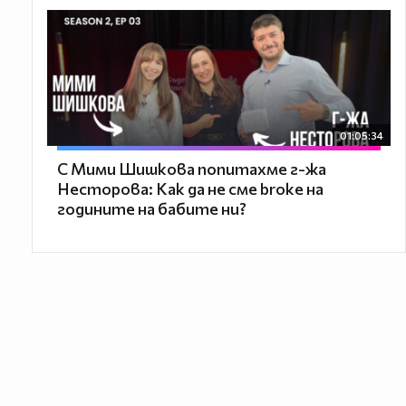
01:05:34
С Мими Шишкова попитахме г-жа
Несторова: Как да не сме broke на
годините на бабите ни?