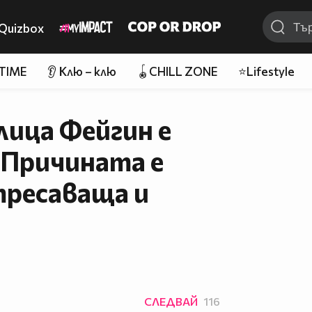
Quizbox
 TIME
👂 Клю – клю
🪀CHILL ZONE
⭐Lifestyle
лица Фейгин е
! Причината е
тресаваща и
СЛЕДВАЙ
116