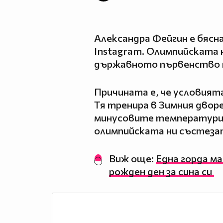
Александра Фейгин е бясна
Instagram. Олимпийската 
държавното първенство п
Причината е, че условият
Тя тренира в Зимния дворе
минусовите температури
олимпийската ни състеза
Виж още:
Една горда ма
рожден ден за сина си