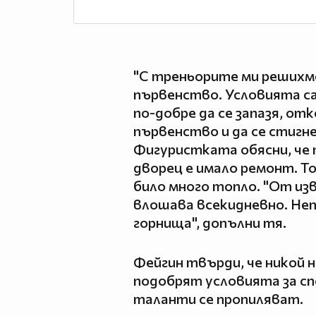
"С треньорите ми решихм
първенство. Условията са 
по-добре да се запазя, от
първенство и да се стигне
Фигуристката обясни, че 
дворец е имало ремонт. То
било много топло. "От из
влошава всекидневно. Неп
горнища", допълни тя.
Фейгин твърди, че никой н
подобрят условията за с
таланти се пропиляват.