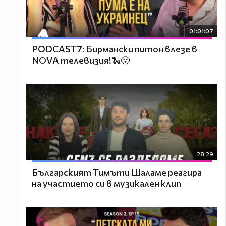
01:01:07
PODCAST7: Бирмански питон влезе в
NOVA телевизия!🐍😮
28:29
Българският Тимъти Шаламе реагира
на участието си в музикален клип