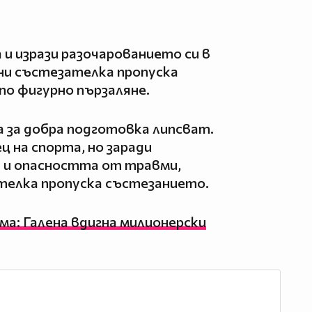
 и изрази разочарованието си в
ни състезателка пропуска
о фигурно пързаляне.
а за добра подготовка липсват.
ц на спорта, но заради
 и опасността от травми,
телка пропуска състезанието.
ма: Галена вдигна милионерски