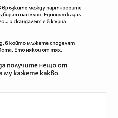
в връзките между партньорите
азбират напълно. Единият казал
о... и скандалът е в кърпа
орд, в който мъжете споделят
вота. Ето някои от тях.
да получите нещо от
а му кажете какво