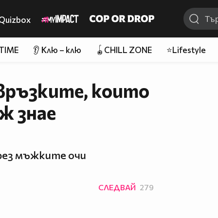
Quizbox
 TIME
👂 Клю – клю
🪀CHILL ZONE
⭐Lifestyle
връзките, които
ж знае
ез мъжките очи
СЛЕДВАЙ
279