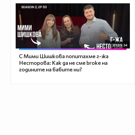
01:05:34
С Мими Шишкова попитахме г-жа
Несторова: Как да не сме broke на
годините на бабите ни?