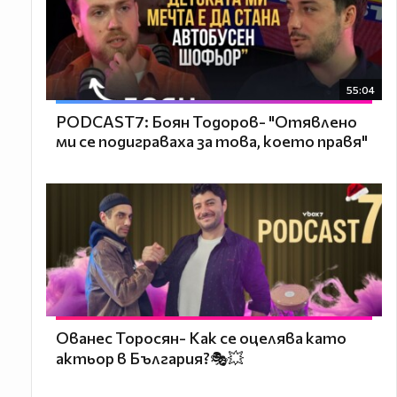
55:04
PODCAST7: ‪Боян Тодоров- "Отявлено
ми се подиграваха за това, което правя"
Ованес Торосян- Как се оцелява като
актьор в България?🎭💥