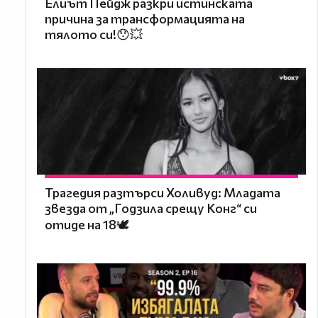
Елиът Пейдж разкри истинската
причина за трансформацията на
тялото си!😯💥
Трагедия разтърси Холивуд: Младата
звезда от „Годзила срещу Конг“ си
отиде на 18🕊️