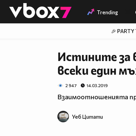
Member of
👾
Trending
🎉 PARTY
Истините за 
всеки един мъ
2 947
14.03.2019
Взаимоотношенията пр
Уеб Цитати