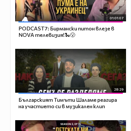
01:01:07
PODCAST7: Бирмански питон влезе в
NOVA телевизия!🐍😮
28:29
Българският Тимъти Шаламе реагира
на участието си в музикален клип