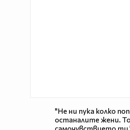
"Не ни пука колко по
останалите жени. То
самочувствието ти.