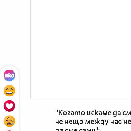
"Когато искаме да см
че нещо между нас не
да сме сами."