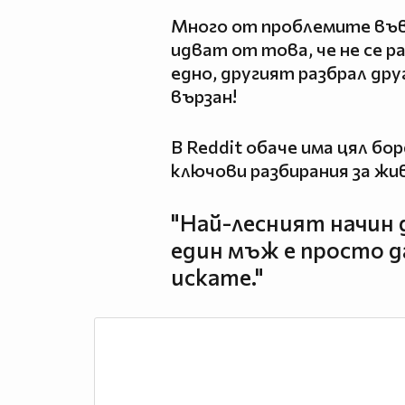
Много от проблемите въ
идват от това, че не се р
едно, другият разбрал друг
вързан!
В Reddit обаче има цял б
ключови разбирания за жи
"Най-лесният начин 
един мъж е просто д
искате."