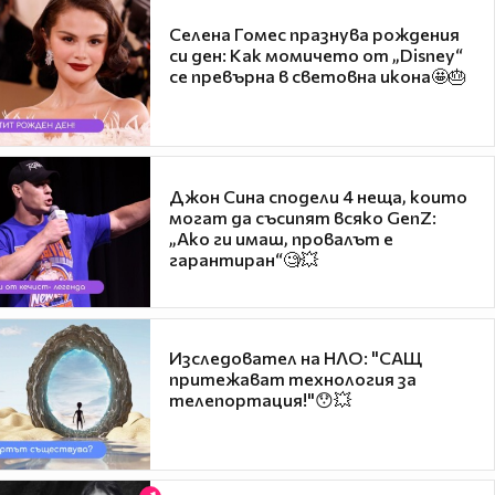
Селена Гомес празнува рождения
си ден: Как момичето от „Disney“
се превърна в световна икона🤩🎂
Джон Сина сподели 4 неща, които
могат да съсипят всяко GenZ:
„Ако ги имаш, провалът е
гарантиран“🧐💥
Изследовател на НЛО: "САЩ
притежават технология за
телепортация!"😯💥