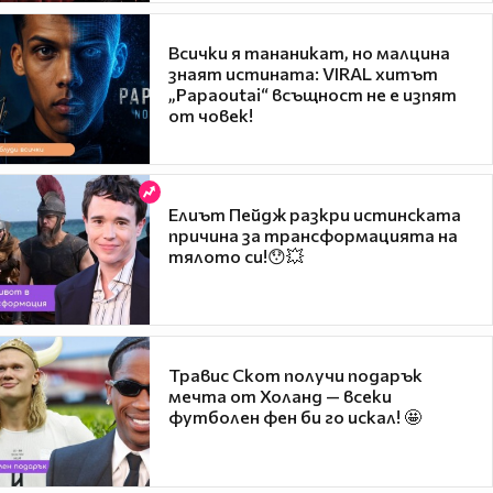
Всички я тананикат, но малцина
знаят истината: VIRAL хитът
„Papaoutai“ всъщност не е изпят
от човек!
Елиът Пейдж разкри истинската
причина за трансформацията на
тялото си!😯💥
Травис Скот получи подарък
мечта от Холанд — всеки
футболен фен би го искал! 🤩