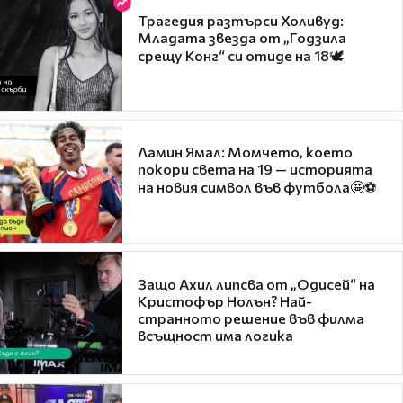
Трагедия разтърси Холивуд:
Младата звезда от „Годзила
срещу Конг“ си отиде на 18🕊️
Ламин Ямал: Момчето, което
покори света на 19 — историята
на новия символ във футбола🤩⚽
Защо Ахил липсва от „Одисей“ на
Кристофър Нолън? Най-
странното решение във филма
всъщност има логика