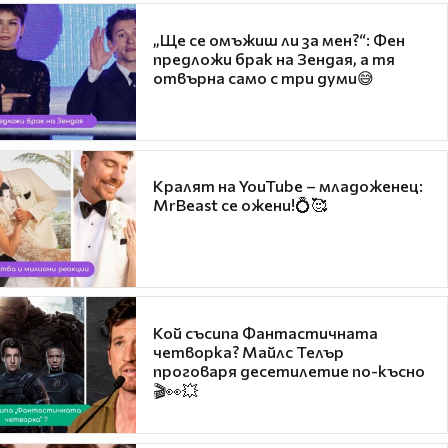
„Ще се омъжиш ли за мен?“: Фен
предложи брак на Зендая, а тя
отвърна само с три думи😅
Кралят на YouTube – младоженец:
MrBeast се ожени!💍🥰
Кой съсипа Фантастичната
четворка? Майлс Телър
проговаря десетилетие по-късно
🎬👀💥