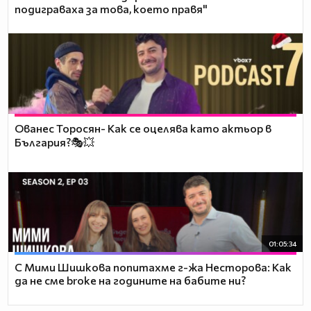
подиграваха за това, което правя"
Ованес Торосян- Как се оцелява като актьор в
България?🎭💥
01:05:34
С Мими Шишкова попитахме г-жа Несторова: Как
да не сме broke на годините на бабите ни?