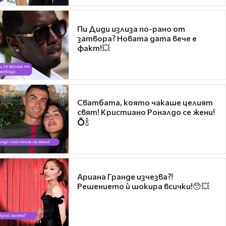
Пи Диди излиза по-рано от
затвора? Новата дата вече е
факт!💥
Сватбата, която чакаше целият
свят! Кристиано Роналдо се жени!
💍🍾
Ариана Гранде изчезва?!
Решението ѝ шокира всички!😯💥