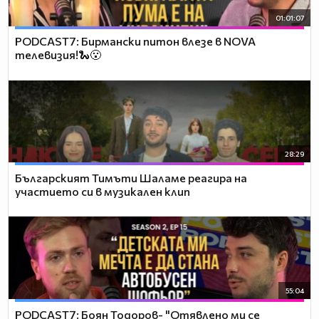
01:01:07
PODCAST7: Бирмански питон влезе в NOVA
телевизия!🐍😮
28:29
Българският Тимъти Шаламе реагира на
участието си в музикален клип
55:04
PODCAST7: ‪Боян Тодоров- "Отявлено ми се