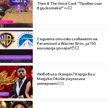
Theo в The Voice Cast: "Правен съм
в дискотека!" 👀💥
Съдията отложи сливането на
Paramount и Warner Bros. за 110
милиарда долара!😯💥
Любов или скандал? Карди Би и
Мадука Окойе разпалиха
интернет❤️‍🔥🔥