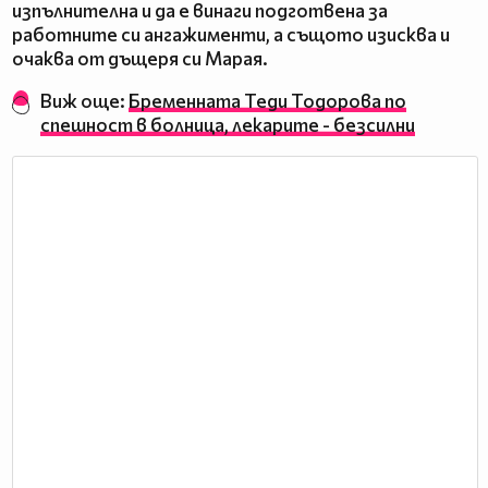
изпълнителна и да е винаги подготвена за
работните си ангажименти, а същото изисква и
очаква от дъщеря си Марая.
Виж още:
Бременната Теди Тодорова по
спешност в болница, лекарите - безсилни