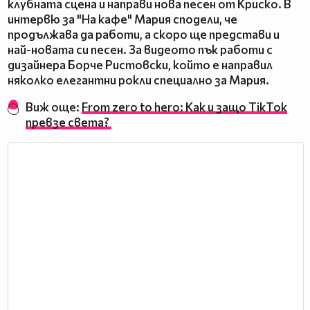
клубната сцена и направи нова песен от Криско. В
интервю за "На кафе" Мария сподели, че
продължава да работи, а скоро ще представи и
най-новата си песен. За видеото пък работи с
дизайнера Борче Ристовски, който е направил
няколко елегантни рокли специално за Мария.
Виж още:
From zero to hero: Как и защо TikTok
превзе света?