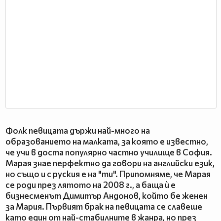
Фолк певицата държи най-много на
образованието на малката, за която е известно,
че учи в доста популярно частно училище в София.
Марая знае перфектно да говори на английски език,
но също и с руския е на "ти". Припомняме, че Марая
се роди през лятото на 2008 г., а баща ѝ е
бизнесменът Димитър Андонов, който бе женен
за Мария. Първият брак на певицата се славеше
като един от най-стабилните в жанра, но през