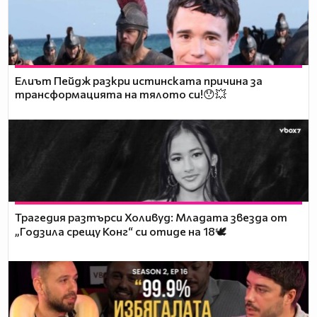
Елиът Пейдж разкри истинската причина за
трансформацията на тялото си!😯💥
Трагедия разтърси Холивуд: Младата звезда от
„Годзила срещу Конг“ си отиде на 18🕊️