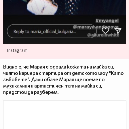
Instagram
Видно е, че Марая е одрала кожата на майка си,
чиято кариера стартира от детското шоу "Като
лъвовете". Дали обаче Марая ще поеме по
музикалния и артистичен път на майка си,
предстои да разберем.