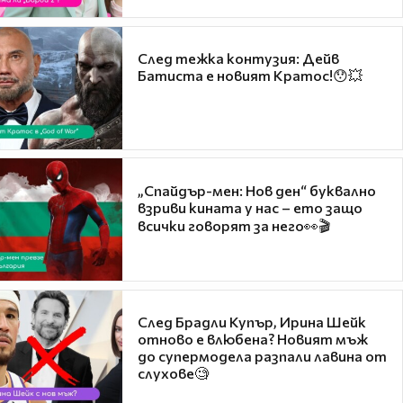
След тежка контузия: Дейв
Батиста е новият Кратос!😯💥
„Спайдър-мен: Нов ден“ буквално
взриви кината у нас – ето защо
всички говорят за него👀🎬
След Брадли Купър, Ирина Шейк
отново е влюбена? Новият мъж
до супермодела разпали лавина от
слухове🧐