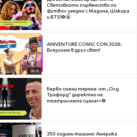
Световното първенство по
футбол заедно с Мадона, Шакира
и BTS!⚽🤩
ANIVENTURE COMIC CON 2026:
Влязохме в друг свят!
08:16
Бербо смени терена: от „Олд
Трафорд“ директно на
театралната сцена👀⚽
250 години тишина: Америка