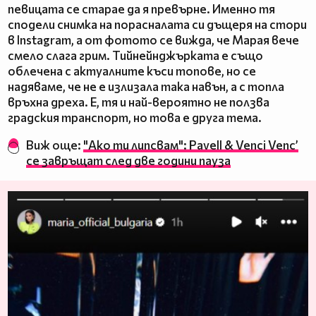
певицата се старае да я превърне. Именно тя
сподели снимка на порасналата си дъщеря на стори
в Instagram, а от фотото се вижда, че Марая вече
смело слага грим. Тийнейнджърката е също
облечена с актуалните къси топове, но се
надяваме, че не е излизала така навън, а с топла
връхна дреха. Е, тя и най-вероятно не ползва
градския транспорт, но това е друга тема.
Виж още:
"Ако ти липсвам": Pavell & Venci Venc’
се завръщат след две години пауза