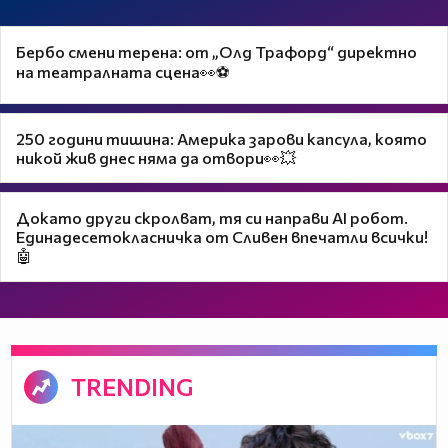
Бербо смени терена: от „Олд Трафорд“ директно
на театралната сцена👀⚽
250 години тишина: Америка зарови капсула, която
никой жив днес няма да отвори👀💥
Докато други скролват, тя си направи AI робот.
Единадесетокласничка от Сливен впечатли всички!
🤖
TRENDING