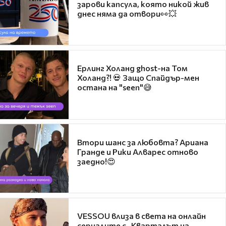
зарови капсула, която никой жив
днес няма да отвори👀💥
Ерлинг Холанд ghost-на Том
Холанд?! 💀 Защо Спайдър-мен
остана на "seen"😅
Втори шанс за любовта? Ариана
Гранде и Рики Алварес отново
заедно!😍
VESSOU влиза в света на онлайн
сериалите с „Кварталът на