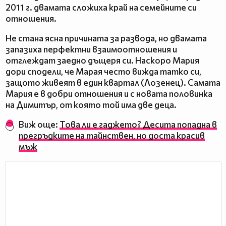
2011 г. двамата сложиха край на семейните си
отношения.
Не стана ясна причината за развода, но двамата
запазиха перфектни взаимоотношения и
отглеждат заедно дъщеря си. Наскоро Мария
дори сподели, че Марая често вижда татко си,
защото живеят в един квартал (Лозенец). Самата
Мария е в добри отношения и с новата половинка
на Димитър, от която той има две деца.
Виж още:
Това ли е гаджето? Десита попадна в
прегръдките на тайнствен, но доста красив
мъж