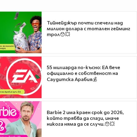
Тийнейджър почти спечели над
милион долара с тотален гейминг
трол😯💥
55 милиарда по-късно: EA вече
официално е собственост на
Саудитска Арабия💰
Barbie 2 има краен срок до 2026,
който трябва да спази, иначе
никога няма да се случи.😯💥