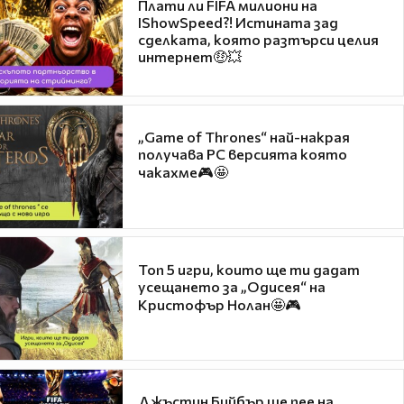
Плати ли FIFA милиони на
IShowSpeed?! Истината зад
сделката, която разтърси целия
интернет🤑💥
„Game of Thrones“ най-накрая
получава PC версията която
чакахме🎮🤩
Топ 5 игри, които ще ти дадат
усещането за „Одисея“ на
Кристофър Нолан🤩🎮
Джъстин Бийбър ще пее на