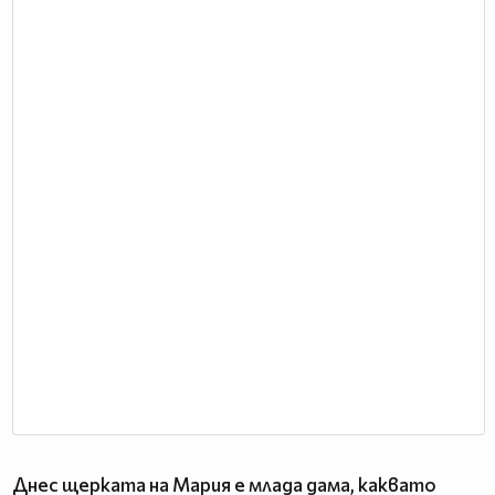
Днес щерката на Мария е млада дама, каквато