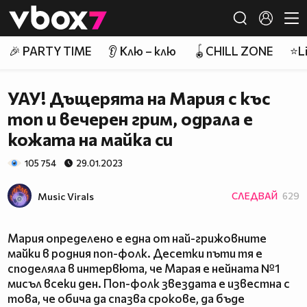
Member of
👾
🎉 PARTY TIME
👂 Клю – клю
🪀CHILL ZONE
⭐Li
УАУ! Дъщерята на Мария с къс
топ и вечерен грим, одрала е
кожата на майка си
105 754
29.01.2023
Music Virals
СЛЕДВАЙ
629
Мария определено е една от най-грижовните
майки в родния поп-фолк. Десетки пъти тя е
споделяла в интервюта, че Марая е нейната №1
мисъл всеки ден. Поп-фолк звездата е известна с
това, че обича да спазва срокове, да бъде