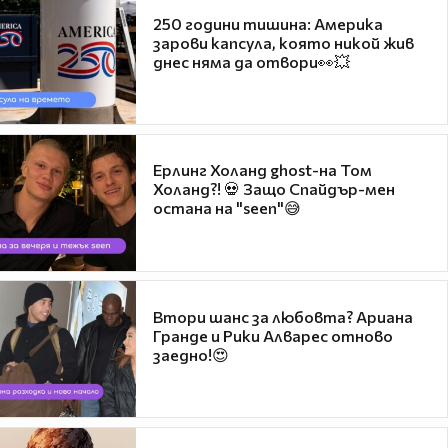
250 години тишина: Америка
зарови капсула, която никой жив
днес няма да отвори👀💥
Ерлинг Холанд ghost-на Том
Холанд?! 💀 Защо Спайдър-мен
остана на "seen"😅
Втори шанс за любовта? Ариана
Гранде и Рики Алварес отново
заедно!😍