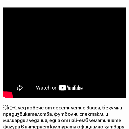
💥👉След повече от десетилетие видеа, безумни
предизвикателства, футболни спектакли и
милиарди гледания, една от най-емблематичните
фигури в интернет културата официално затваря