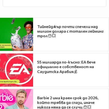
Тийнейджър почти спечели над
милион долара с тотален гейминг
трол😯💥
55 милиарда по-късно: EA вече
официално е собственост на
Саудитска Арабия💰
Barbie 2 има краен срок до 2026,
който трябва да спази, иначе
никога няма да се случи.😯💥