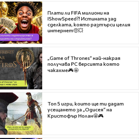
Плати ли FIFA милиони на
IShowSpeed?! Истината зад
сделката, която разтърси целия
интернет🤑💥
„Game of Thrones“ най-накрая
получава PC версията която
чакахме🎮🤩
Топ 5 игри, които ще ти дадат
усещането за „Одисея“ на
Кристофър Нолан🤩🎮