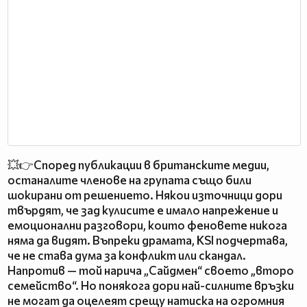
💥👉Според публикации в британските медии,
останалите членове на групата също били
шокирани от решението. Някои източници дори
твърдят, че зад кулисите е имало напрежение и
емоционални разговори, които феновете никога
няма да видят. Въпреки драмата, KSI подчертава,
че не става дума за конфликт или скандал.
Напротив — той нарича „Сайдмен“ своето „второ
семейство“. Но понякога дори най-силните връзки
не могат да оцелеят срещу натиска на огромния