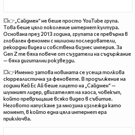
💥👉„Сайдмен“ не беше просто YouTube група.
Това беше цяло поколение интернет култура.
Основана през 2013 година, групата се превърна в
глобален феномен с милиони последователи,
рекордни видеа и собствена бизнес империя. За
Gen Z те бяха повече от създатели на съдържание
— бяха дигитални рокзвезди.
💥👉Именно затова новината се усеща толкова
сюрреалистична за феновете. В продължение на
години Кей Ес Ай беше лицето на „Сайдмен“ —
шумният лидер, двигателят на хаоса, човекът,
който превръщаше всяко видео в събитие.
Неговото напускане за мнозина изглежда като
момент, в който една цяла интернет ера
приключва.