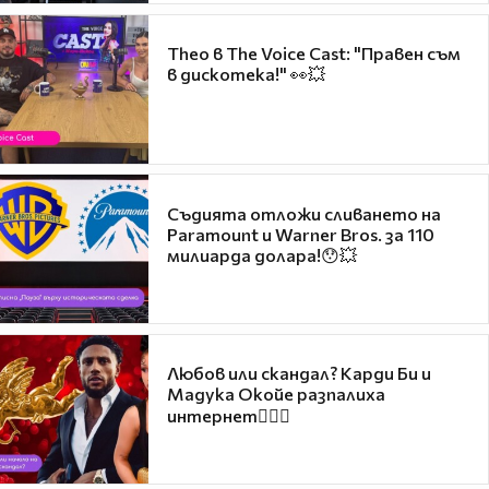
Theo в The Voice Cast: "Правен съм
в дискотека!" 👀💥
Съдията отложи сливането на
Paramount и Warner Bros. за 110
милиарда долара!😯💥
Любов или скандал? Карди Би и
Мадука Окойе разпалиха
интернет❤️‍🔥🔥