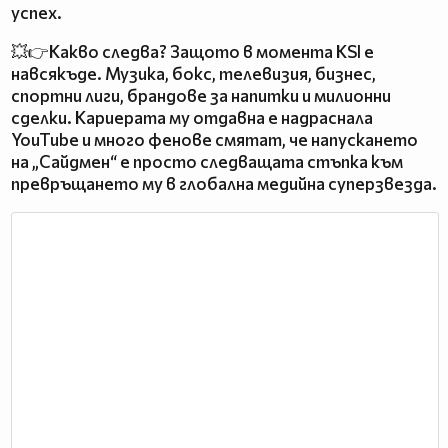
успех.
💥👉Какво следва? Защото в момента KSI е
навсякъде. Музика, бокс, телевизия, бизнес,
спортни лиги, брандове за напитки и милионни
сделки. Кариерата му отдавна е надраснала
YouTube и много фенове смятат, че напускането
на „Сайдмен“ е просто следващата стъпка към
превръщането му в глобална медийна суперзвезда.