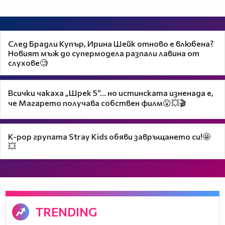
След Брадли Купър, Ирина Шейк отново е влюбена?
Новият мъж до супермодела разпали лавина от
слухове🧐
Всички чакаха „Шрек 5“… но истинската изненада е,
че Магарето получава собствен филм😮💥🎬
K-pop групата Stray Kids обяви завръщането си!🤩
💥
TRENDING