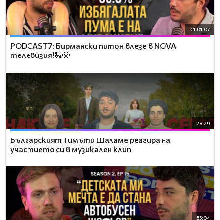
01:01:07
PODCAST7: Бирмански питон влезе в NOVA
телевизия!🐍😮
28:29
Българският Тимъти Шаламе реагира на
участието си в музикален клип
55:04