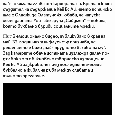
най-голямата глава от кариерата си. Британският
създател на съдържание Кей Ес Ай, чието истинско
име е Оладжиде Олатунджи, обяви, че напуска
легендарната YouTube група „Сайдмен“ — новина,
която буквално взриви социалните мрежи.
💥👉В емоционално видео, публикувано в края на
май, 32-годишният инфлуенсър признава, че
решението е било „най-трудното в живота му“.
Зад камерите обаче истината изглежда далеч по-
дълбока от обикновено творческо изтощение.
Кей Ес Ай разкрива, че през последните месеци
буквално е живял на ръба между славата и
пълното прегаряне.