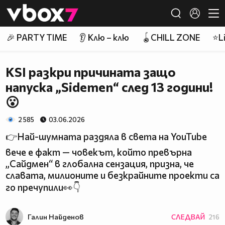
Member of
👾
🎉 PARTY TIME
👂 Клю – клю
🪀CHILL ZONE
⭐Li
KSI разкри причината защо
напуска „Sidemen“ след 13 години!
😮
2 585
03.06.2026
👉Най-шумната раздяла в света на YouTube
вече е факт — човекът, който превърна
„Сайдмен“ в глобална сензация, призна, че
славата, милионите и безкрайните проекти са
го пречупили👀👇
Галин Найденов
СЛЕДВАЙ
216