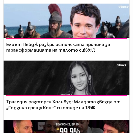
Елиът Пейдж разкри истинската причина за
трансформацията на тялото си!😯💥
Трагедия разтърси Холивуд: Младата звезда от
„Годзила срещу Конг“ си отиде на 18🕊️