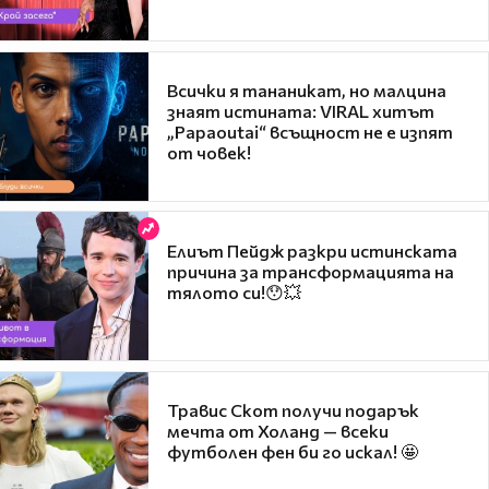
Всички я тананикат, но малцина
знаят истината: VIRAL хитът
„Papaoutai“ всъщност не е изпят
от човек!
Елиът Пейдж разкри истинската
причина за трансформацията на
тялото си!😯💥
Травис Скот получи подарък
мечта от Холанд — всеки
футболен фен би го искал! 🤩