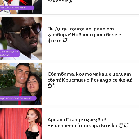
слухове🧐
Пи Диди излиза по-рано от
затвора? Новата дата вече е
факт!💥
Сватбата, която чакаше целият
свят! Кристиано Роналдо се жени!
💍🍾
Ариана Гранде изчезва?!
Решението ѝ шокира всички!😯💥