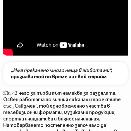
„Има прекалено много неща в живота ми“,
признава той по време на свой стрийм
💥👉В него за първи път намеква за раздялата.
Освен работата по личния си канал и проектите
със „Сайдмен“, той едновременно участва в
телевизионни формати, музикални продукции,
спортни инициативи и бизнес начинания.
Натоварването постепенно започнало да