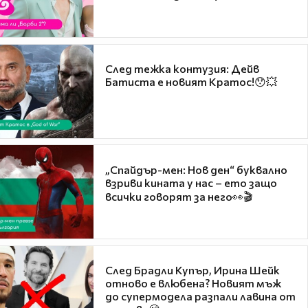
След тежка контузия: Дейв
Батиста е новият Кратос!😯💥
„Спайдър-мен: Нов ден“ буквално
взриви кината у нас – ето защо
всички говорят за него👀🎬
След Брадли Купър, Ирина Шейк
отново е влюбена? Новият мъж
до супермодела разпали лавина от