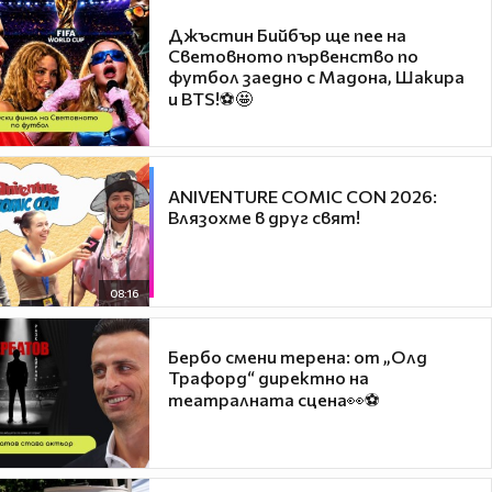
Джъстин Бийбър ще пее на
Световното първенство по
футбол заедно с Мадона, Шакира
и BTS!⚽🤩
ANIVENTURE COMIC CON 2026:
Влязохме в друг свят!
08:16
Бербо смени терена: от „Олд
Трафорд“ директно на
театралната сцена👀⚽