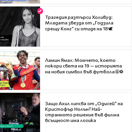
Трагедия разтърси Холивуд:
Младата звезда от „Годзила
срещу Конг“ си отиде на 18🕊️
Ламин Ямал: Момчето, което
покори света на 19 — историята
на новия символ във футбола🤩⚽
Защо Ахил липсва от „Одисей“ на
Кристофър Нолън? Най-
странното решение във филма
всъщност има логика