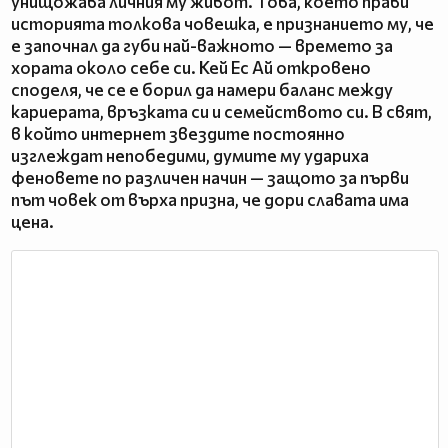
унищожава личния му живот. Това, което прави
историята толкова човешка, е признанието му, че
е започнал да губи най-важното — времето за
хората около себе си. Кей Ес Ай откровено
споделя, че се е борил да намери баланс между
кариерата, връзката си и семейството си. В свят,
в който интернет звездите постоянно
изглеждат непобедими, думите му удариха
феновете по различен начин — защото за първи
път човек от върха призна, че дори славата има
цена.