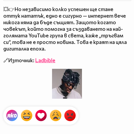
💥👉Но независимо колко успешен ще стане
оттук нататък, едно е сигурно — интернет вече
никога няма да бъде същият. Защото когато
човекът, който помогна за създаването на най-
голямата YouTube група в света, каже „тръгвам
си“, това не е просто новина. Това е краят на цяла
дигитална епоха.
🔗Източник:
Ladbible