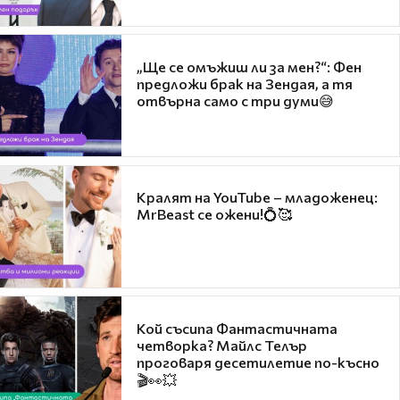
„Ще се омъжиш ли за мен?“: Фен
предложи брак на Зендая, а тя
отвърна само с три думи😅
Кралят на YouTube – младоженец:
MrBeast се ожени!💍🥰
Кой съсипа Фантастичната
четворка? Майлс Телър
проговаря десетилетие по-късно
🎬👀💥