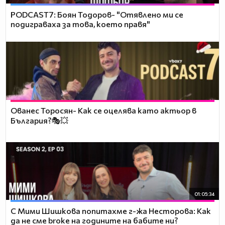
PODCAST7: ‪Боян Тодоров- "Отявлено ми се
подиграваха за това, което правя"
Ованес Торосян- Как се оцелява като актьор в
България?🎭💥
01:05:34
С Мими Шишкова попитахме г-жа Несторова: Как
да не сме broke на годините на бабите ни?