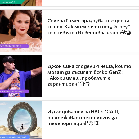
Селена Гомес празнува рождения
си ден: Как момичето от „Disney“
се превърна в световна икона🤩🎂
Джон Сина сподели 4 неща, които
могат да съсипят всяко GenZ:
„Ако ги имаш, провалът е
гарантиран“🧐💥
Изследовател на НЛО: "САЩ
притежават технология за
телепортация!"😯💥