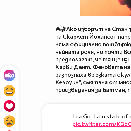
🦇🎬Ако изборът на Стан 
на Скарлет Йохансон напр
няма официално потвържд
нейната роля, но почти вс
предполагат, че тя ще из
Харви Дент. Феновете на
разпознаха връзката с к
Хелоуин“, смятана от мно
произведения за Батман, п
In a Gotham state of 
pic.twitter.com/K3b