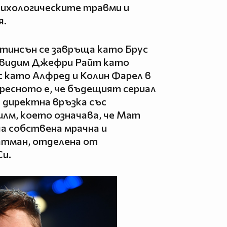
психологическите травми и
я.
атинсън се завръща като Брус
е видим Джефри Райт като
 като Алфред и Колин Фарел в
ресното е, че бъдещият сериал
 директна връзка със
лм, което означава, че Мат
а собствена мрачна и
атман, отделена от
Си.