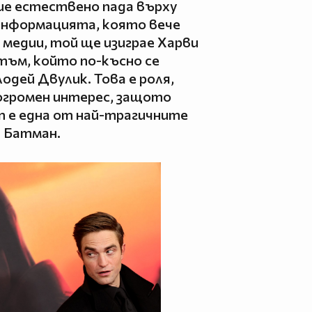
ие естествено пада върху
информацията, която вече
 медии, той ще изиграе Харви
тъм, който по-късно се
одей Двулик. Това е роля,
огромен интерес, защото
т е една от най-трагичните
а Батман.