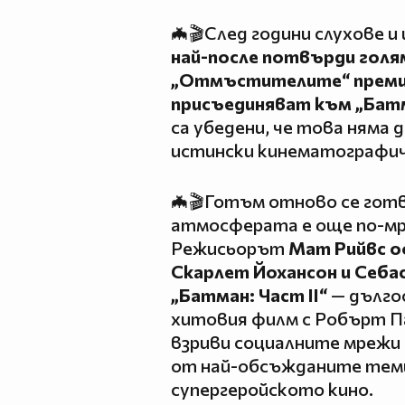
🦇🎬След години слухове 
най-после потвърди голя
„Отмъстителите“ премин
присъединяват към „Батма
са убедени, че това няма 
истински кинематографич
🦇🎬Готъм отново се готв
атмосферата е още по-мра
Режисьорът
Мат Рийвс о
Скарлет Йохансон и Себа
„Батман: Част II“
— дълго
хитовия филм с Робърт П
взриви социалните мрежи и
от най-обсъжданите теми
супергеройското кино.