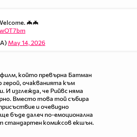
 Welcome. 🦇🦇
zSwOT7bm
LA)
May 14, 2026
я филм, който превърна Батман
 герой, очакванията към
. И изглежда, че Рийвс няма
гурно. Вместо това той събира
присъствие и очевидно
 ще бъде далеч по-емоционална
от стандартен комиксов екшън.