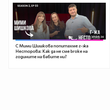
01:05:34
С Мими Шишкова попитахме г-жа
Несторова: Как да не сме broke на
годините на бабите ни?