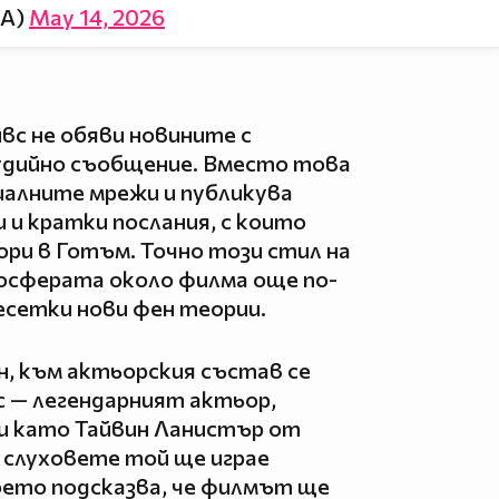
LA)
May 14, 2026
вс не обяви новините с
дийно съобщение. Вместо това
иалните мрежи и публикува
 и кратки послания, с които
ри в Готъм. Точно този стил на
осферата около филма още по-
есетки нови фен теории.
н, към актьорския състав се
с — легендарният актьор,
ли като Тайвин Ланистър от
д слуховете той ще играе
оето подсказва, че филмът ще