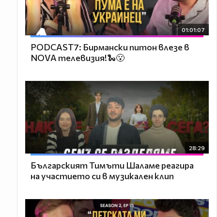
01:01:07
PODCAST7: Бирмански питон влезе в
NOVA телевизия!🐍😮
28:29
Българският Тимъти Шаламе реагира
на участието си в музикален клип