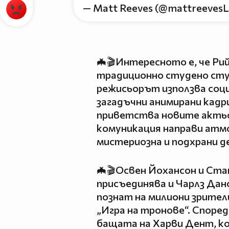
— Matt Reeves (@mattreeves
🦇🎬Интересното е, че Рий
традиционно студено сту
режисьорът използва соц
загадъчни анимирани кадри
приветства новите актьо
комуникация направи атм
мистериозна и подхрани д
🦇🎬Освен Йохансон и Ста
присъединява и Чарлз Дан
познат на милиони зрите
„Игра на тронове“. Споре
бащата на Харви Дент, к