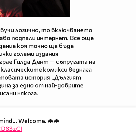
звучи логично, то включването
аво подпали интернет. Все още
ение коя точно ще бъде
ички големи издания
играе Гилда Дент — съпругата на
 класическите комикси веднага
ултовата история „Дългият
зина за едно от най-добрите
исани някога.
mind... Welcome. 🦇🦇
CD83zCI