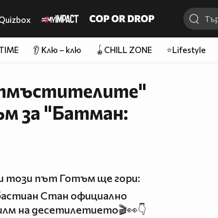
Quizbox
 TIME
👂 Клю – клю
🪀CHILL ZONE
⭐Lifestyle
Отмъстителите"
ъм за "Батман:
и този път Готъм ще гори:
бастиан Стан официално
илм на десетилетието🎬👀👇