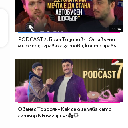
55:04
PODCAST7: ‪Боян Тодоров- "Отявлено
ми се подиграваха за това, което правя"
Ованес Торосян- Как се оцелява като
актьор в България?🎭💥