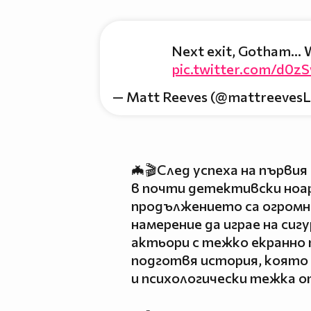
Next exit, Gotham...
pic.twitter.com/d0
— Matt Reeves (@mattreeves
🦇🎬След успеха на първи
в почти детективски ноар
продължението са огромни
намерение да играе на си
актьори с тежко екранно 
подготвя история, която
и психологически тежка 