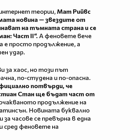
и интернет теории,
Мат Рийвс
мата новина — звездите от
ават на тъмната страна и се
н: Част II“.
А феновете вече
да е просто продължение, а
ен удар.
и за хаос, но този път
чна, по-студена и по-опасна.
фициално потвърди, че
стиан Стан ще бъдат част от
очакваното продължение на
атинсън. Новината буквално
 за часове се превърна в една
 сред феновете на