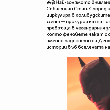
🦇🎬Най-голямото вниман
Себастиан Стан. Според 
циркулира в холивудските
Дент — прокурорът на Го
превръща в легендарния зл
която феновете чакат с 
именно падението на Ден
истории във вселената н