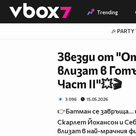
Member of
👾
Trending
🎉 PARTY
Звезди от "
влизат в Гот
Част II"💥🎬
3 096
15.05.2026
👉Батман се завръща… 
Скарлет Йохансон и Се
влизат в най-мрачния ф