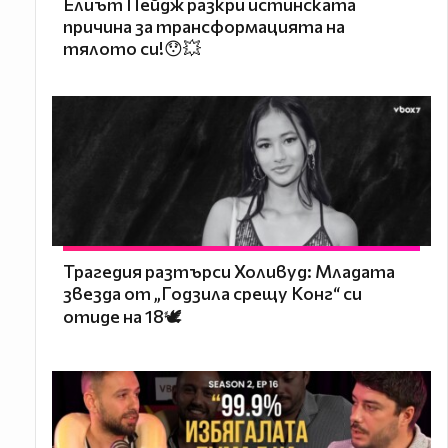
Елиът Пейдж разкри истинската
причина за трансформацията на
тялото си!😯💥
Трагедия разтърси Холивуд: Младата
звезда от „Годзила срещу Конг“ си
отиде на 18🕊️