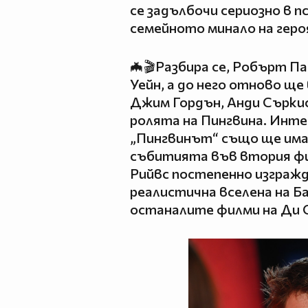
се задълбочи сериозно в 
семейното минало на геро
🦇🎬Разбира се, Робърт П
Уейн, а до него отново щ
Джим Гордън, Анди Съркис
ролята на Пингвина. Инте
„Пингвинът“ също ще има
събитията във втория фи
Рийвс постепенно изгражд
реалистична вселена на Б
останалите филми на Ди 