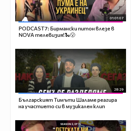
01:01:07
PODCAST7: Бирмански питон влезе в
NOVA телевизия!🐍😮
28:29
Българският Тимъти Шаламе реагира
на участието си в музикален клип