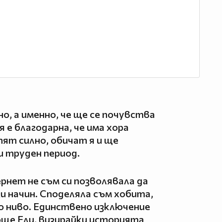
дно, а именно, че ще се почувства
я е благодарна, че има хора
пят силно, обичат я и ще
и труден период.
ернет не съм си позволявала да
и начин. Споделяла съм хобита,
о ниво. Единствено изключение
 още Ели, визирайки историята