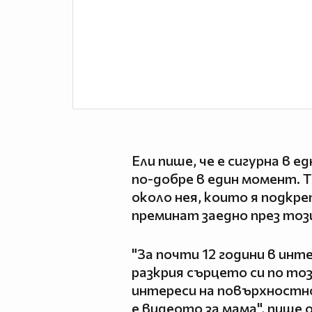
Ели пише, че е сигурна в е
по-добре в един момент. Т
около нея, които я подкре
преминат заедно през тоз
"За почти 12 години в инт
разкрия сърцето си по тоз
интереси на повърхностн
е видеото за мама", пише