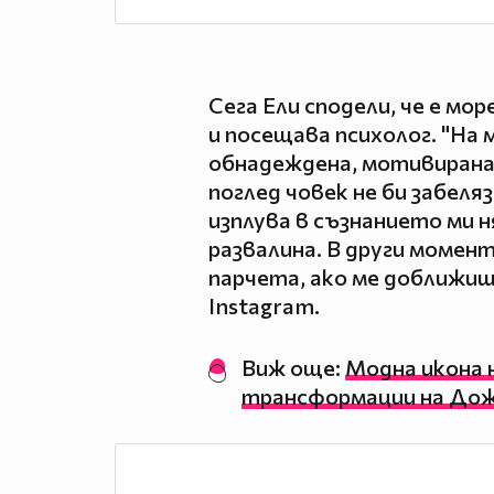
Сега Ели сподели, че е мор
и посещава психолог. "На 
обнадеждена, мотивирана,
поглед човек не би забеляз
изплува в съзнанието ми н
развалина. В други момент
парчета, ако ме доближиш"
Instagram.
Виж още:
Модна икона 
трансформации на Дожа 