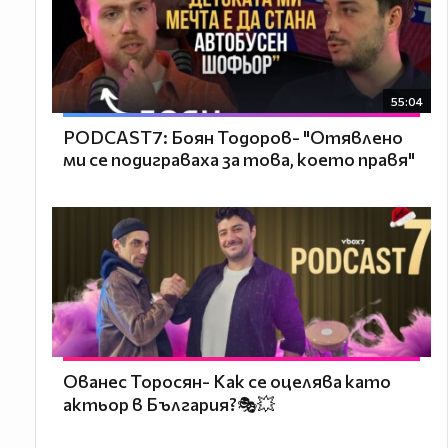
55:04
PODCAST7: ‪Боян Тодоров- "Отявлено
ми се подиграваха за това, което правя"
Ованес Торосян- Как се оцелява като
актьор в България?🎭💥