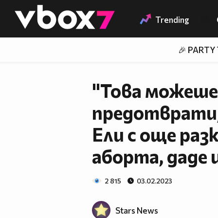
Member of
👾
Trending
🎉 PARTY
"Това можеше 
предотврати, 
Ели с още раз
аборта, даде 
2 815
03.02.2023
Stars News