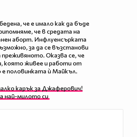
бедена, че е имало как да бъде
рипомняме, че в средата на
танен аборт. Инфлуенсърката
възможно, за да се възстанови
 преживяното. Оказва се, че
и, която живее и работи от
 е половинката ѝ Майкъл.
малко карък за Джаферович!
а най-милото си