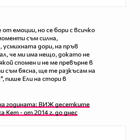
е от емоции, но се бори с всичко
моменти съм силна,
 усмихната дори, на пръв
ал, че ми има нещо, докато не
якой спомен и не ме превърне в
и съм бясна, ще те разкъсам на
, пише Ели на стори в
на годината: ВИЖ десетките
Кет - от 2014 г. до днес