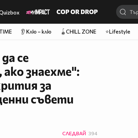
Quizbox
 TIME
👂 Клю – клю
🪀CHILL ZONE
⭐Lifestyle
да се
ако знаехме":
крития за
ценни съвети
СЛЕДВАЙ
394