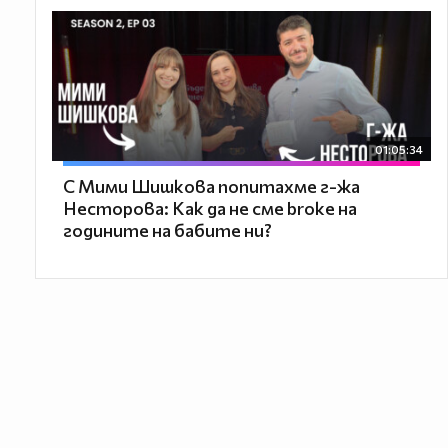
01:05:34
С Мими Шишкова попитахме г-жа
Несторова: Как да не сме broke на
годините на бабите ни?