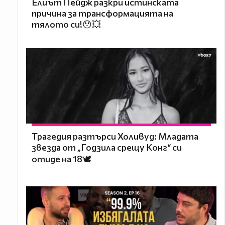
Елиът Пейдж разкри истинската
причина за трансформацията на
тялото си!😯💥
Трагедия разтърси Холивуд: Младата
звезда от „Годзила срещу Конг“ си
отиде на 18🕊️