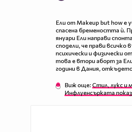
Ели от Makeup but how е у
спасена бремеността ѝ. П
януари Ели направи спон
сподели, че прави всичко 
психически и физически от
това е втори аборт за Ел
години в Дания, откъдето
Виж още:
Стил, лукс и 
Инфлуенсърката показ