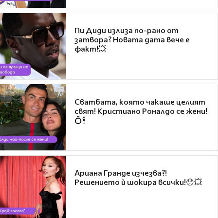
Пи Диди излиза по-рано от
затвора? Новата дата вече е
факт!💥
Сватбата, която чакаше целият
свят! Кристиано Роналдо се жени!
💍🍾
Ариана Гранде изчезва?!
Решението ѝ шокира всички!😯💥