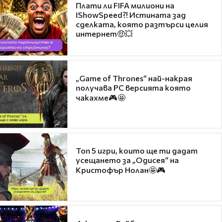
Плати ли FIFA милиони на
IShowSpeed?! Истината зад
сделката, която разтърси целия
интернет🤑💥
„Game of Thrones“ най-накрая
получава PC версията която
чакахме🎮🤩
Топ 5 игри, които ще ти дадат
усещането за „Одисея“ на
Кристофър Нолан🤩🎮