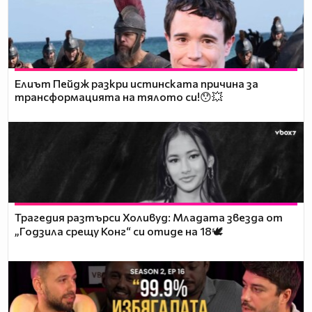
Елиът Пейдж разкри истинската причина за
трансформацията на тялото си!😯💥
Трагедия разтърси Холивуд: Младата звезда от
„Годзила срещу Конг“ си отиде на 18🕊️