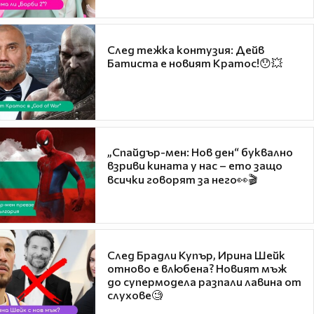
След тежка контузия: Дейв
Батиста е новият Кратос!😯💥
„Спайдър-мен: Нов ден“ буквално
взриви кината у нас – ето защо
всички говорят за него👀🎬
След Брадли Купър, Ирина Шейк
отново е влюбена? Новият мъж
до супермодела разпали лавина от
слухове🧐