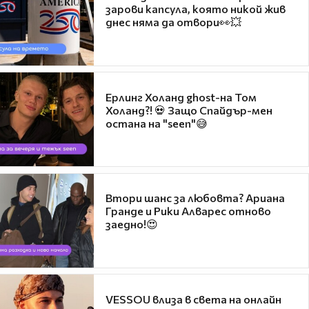
зарови капсула, която никой жив
днес няма да отвори👀💥
Ерлинг Холанд ghost-на Том
Холанд?! 💀 Защо Спайдър-мен
остана на "seen"😅
Втори шанс за любовта? Ариана
Гранде и Рики Алварес отново
заедно!😍
VESSOU влиза в света на онлайн