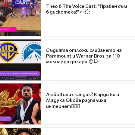
Theo в The Voice Cast: "Правен съм
в дискотека!" 👀💥
Съдията отложи сливането на
Paramount и Warner Bros. за 110
милиарда долара!😯💥
Любов или скандал? Карди Би и
Мадука Окойе разпалиха
интернет❤️‍🔥🔥