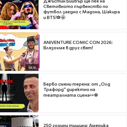
Джъстин Бийбър ще пее на
Световното първенство по
футбол заедно с Мадона, Шакира
и BTS!⚽🤩
ANIVENTURE COMIC CON 2026:
Влязохме в друг свят!
08:16
Бербо смени терена: от „Олд
Трафорд“ директно на
театралната сцена👀⚽
250 години тишина: Америка