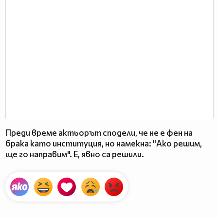
Преди време актьорът сподели, че не е фен на
брака като институция, но намекна: "Ако решим,
ще го направим". Е, явно са решили.