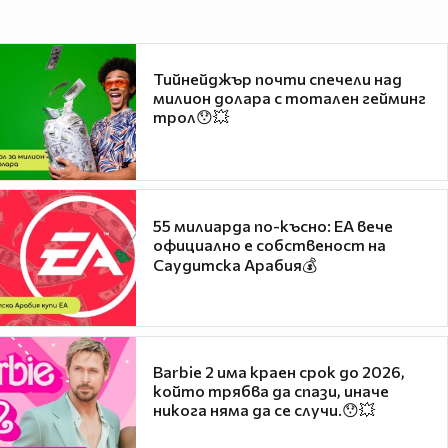
Тийнейджър почти спечели над
милион долара с тотален гейминг
трол😯💥
55 милиарда по-късно: EA вече
официално е собственост на
Саудитска Арабия💰
Barbie 2 има краен срок до 2026,
който трябва да спази, иначе
никога няма да се случи.😯💥