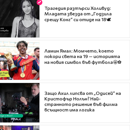
Трагедия разтърси Холивуд:
Младата звезда от „Годзила
срещу Конг“ си отиде на 18🕊️
Ламин Ямал: Момчето, което
покори света на 19 — историята
на новия символ във футбола🤩⚽
Защо Ахил липсва от „Одисей“ на
Кристофър Нолън? Най-
странното решение във филма
всъщност има логика