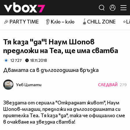
Member of
👾
🎉 PARTY TIME
👂 Клю – клю
🪀CHILL ZONE
⭐Li
Тя каза ''да''! Наум Шопов
предложи на Теа, ще има сватба
12 727
18.11.2018
Двамата са в дългогодишна връзка
Уеб Цитати
СЛЕДВАЙ
279
Звездата от сериала "Откраднат живот", Наум
Шопов-младши, предложи на дългогодишната си
приятелка Теа. Тя каза "да", така че официално сме
в очакване на звездна сватба!