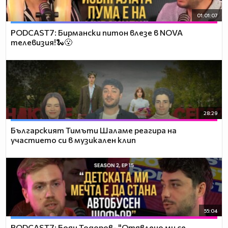
01:01:07
PODCAST7: Бирмански питон влезе в NOVA
телевизия!🐍😮
28:29
Българският Тимъти Шаламе реагира на
участието си в музикален клип
55:04
PODCAST7: ‪Боян Тодоров- "Отявлено ми се