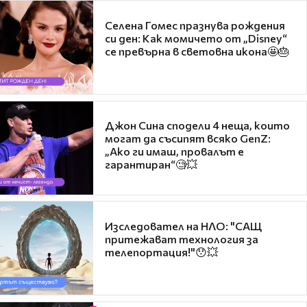
Селена Гомес празнува рождения
си ден: Как момичето от „Disney“
се превърна в световна икона🤩🎂
Джон Сина сподели 4 неща, които
могат да съсипят всяко GenZ:
„Ако ги имаш, провалът е
гарантиран“🧐💥
Изследовател на НЛО: "САЩ
притежават технология за
телепортация!"😯💥