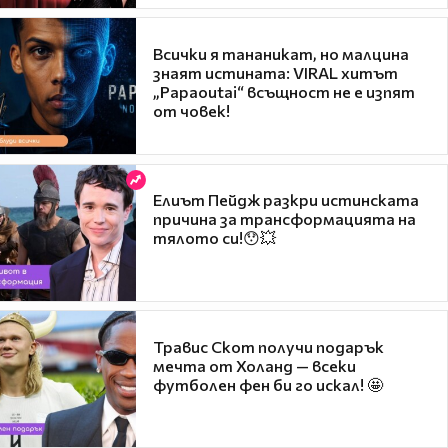
Всички я тананикат, но малцина
знаят истината: VIRAL хитът
„Papaoutai“ всъщност не е изпят
от човек!
Елиът Пейдж разкри истинската
причина за трансформацията на
тялото си!😯💥
Травис Скот получи подарък
мечта от Холанд — всеки
футболен фен би го искал! 🤩