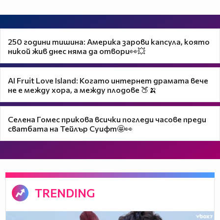
250 години тишина: Америка зарови капсула, която
никой жив днес няма да отвори👀💥
AI Fruit Love Island: Когато интернет драмата вече
не е между хора, а между плодове 🍑🍌
Селена Гомес прикова всички погледи часове преди
сватбата на Тейлър Суифт🤩👀
TRENDING