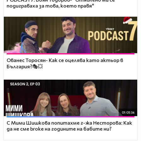
подиграваха за това, което правя"
Ованес Торосян- Как се оцелява като актьор в
България?🎭💥
01:05:34
С Мими Шишкова попитахме г-жа Несторова: Как
да не сме broke на годините на бабите ни?