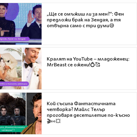
„Ще се омъжиш ли за мен?“: Фен
предложи брак на Зендая, а тя
отвърна само с три думи😅
Кралят на YouTube – младоженец:
MrBeast се ожени!💍🥰
Кой съсипа Фантастичната
четворка? Майлс Телър
проговаря десетилетие по-късно
🎬👀💥