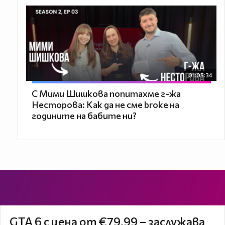
01:05:34
С Мими Шишкова попитахме г-жа
Несторова: Как да не сме broke на
годините на бабите ни?
GTA 6 с цена от €79.99 – заслужава