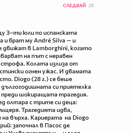
СЛЕДВАЙ
28
щу 3–ти юли по испанската
a и брат му André Silva — и
 движат в Lamborghini, когато
еварват на път с неравен
астрофа. Колата излиза от
истински огнен ужас. И двамата
сто. Diogo (28 г.) се беше
за дългогодишната си приятелка
ни преди шокиращата трагедия.
д олтара с трите си деца:
дъщеря. Трагедията идва,
на върха. Кариерата на Diogo
рий: започнал в Пасос де
о и Уулвърхемптън — и след