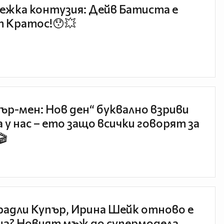
ежка контузия: Дейв Батиста е
 Кратос!😯💥
ър-мен: Нов ден“ буквално взриви
 у нас – ето защо всички говорят за
🎬
радли Купър, Ирина Шейк отново е
а? Новият мъж до супермодела