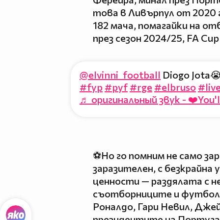
това в Ливърпул от 2020 г.
182 мача, помагайки на от
през сезон 2024/25, FA Cup
@elvinni_football
Diogo Jota😭
#fyp
#pyf
#rge
#elbruso
#liv
♬ оригинальный звук - ❤️You'l
⚽Но го помним не само за
заразителен, с безкрайна 
ценности — раздялата с не
съотборниците и футбол
Роналдо, Гари Невил, Джей
президентите на Португа