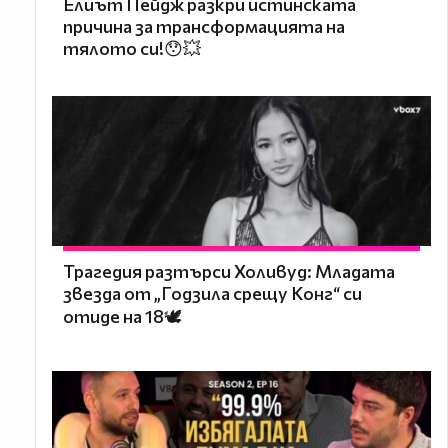
Елиът Пейдж разкри истинската
причина за трансформацията на
тялото си!😯💥
Трагедия разтърси Холивуд: Младата
звезда от „Годзила срещу Конг“ си
отиде на 18🕊️