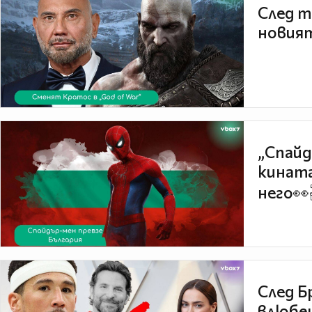
След т
новият
„Спайд
кината
него👀
След Б
влюбен