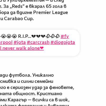
 За „Reds“ е вкарал 65 гола в
бора да вдигне Premier League
 и Carabao Cup.
😭😭😭 R.I.P...💔💔💔🥀🥀🥀
#fy
erpool
#jota
#carcrash
#diogojota
l never walk alone❤
ради футбола. Уникално
усмивка и силни семейни
го е сериозен удар за феновете,
ната общност. Кристиано
ми Карагър — всички са в шок,
лската федерация и Ливърпул