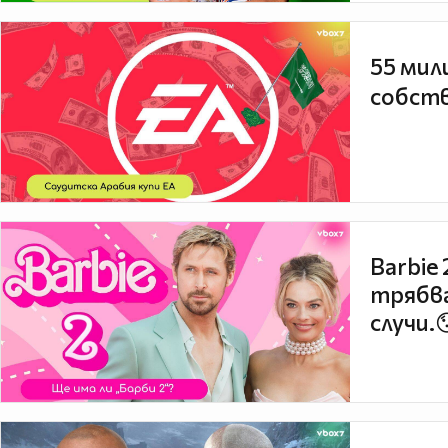
55 мил
собств
Barbie
трябва
случи.