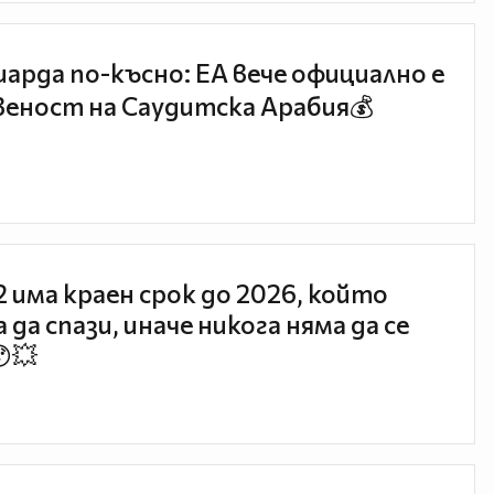
иарда по-късно: EA вече официално е
еност на Саудитска Арабия💰
 2 има краен срок до 2026, който
 да спази, иначе никога няма да се
😯💥