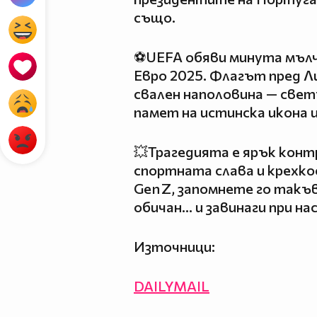
също.
⚽UEFA обяви минута мълч
Евро 2025. Флагът пред 
свален наполовина — свет
памет на истинска икона 
💥Трагедията е ярък конт
спортната слава и крехк
Gen Z, запомнете го такъв
обичан… и завинаги при нас
Източници:
DAILYMAIL