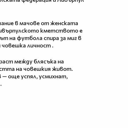
ание в мачове от женската
Ливърпулското кметството е
ът на футбола спира за миг в
и човешка личност .
раст между блясъка на
остта на човешкия живот.
 — още успял, усмихнат,
.