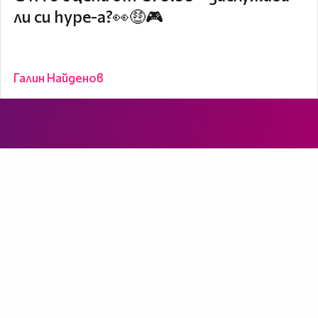
ли си hype-а?👀🤑🎮
Галин Найденов