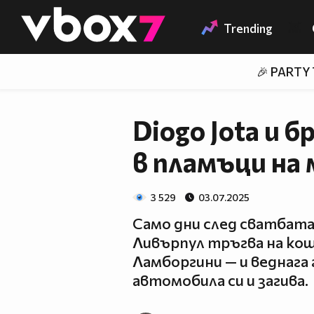
Member of
👾
Trending
🎉 PARTY
Diogo Jota и 
в пламъци на
3 529
03.07.2025
Само дни след сватбата
Ливърпул тръгва на ко
Ламборгини — и веднага
автомобила си и загива.