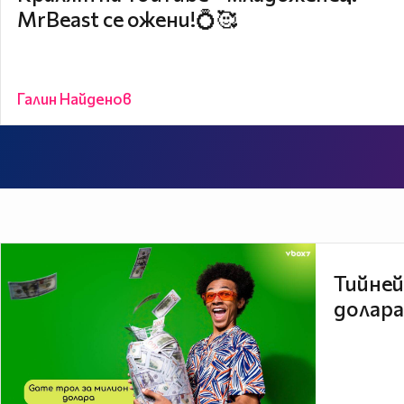
MrBeast се ожени!💍🥰
Галин Найденов
Тийней
долара