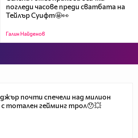
погледи часове преди сватбата на
Тейлър Суифт🤩👀
Галин Найденов
джър почти спечели над милион
 с тотален гейминг трол😯💥