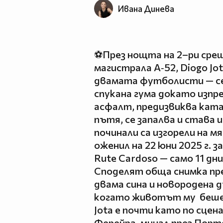
Ивана Динева
⚽През нощта на 2–ри сре
магистрала A‑52, Diogo Jot
двамата футболисти — се
спукана гума докато изпр
асфалт, предизвиква кат
пътя, се запалва и става 
починали са изгорели на мя
оженил на 22 юни 2025 г. 
Rute Cardoso — само 11 д
Споделят обща снимка пре
двама сина и новородена 
когато животът му беше 
Jota е почти като по сцена
Ферейра, минал през Порт