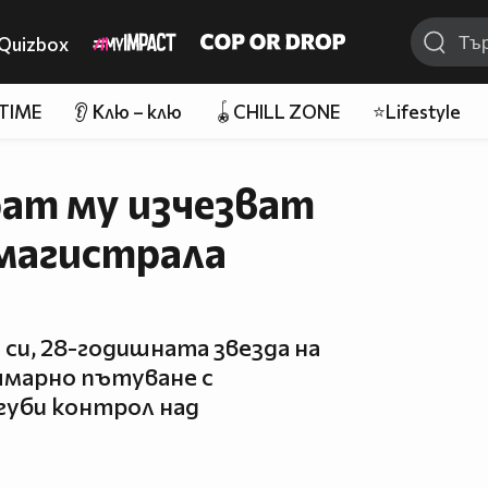
Quizbox
 TIME
👂 Клю – клю
🪀CHILL ZONE
⭐Lifestyle
брат му изчезват
 магистрала
 си, 28-годишната звезда на
шмарно пътуване с
 губи контрол над