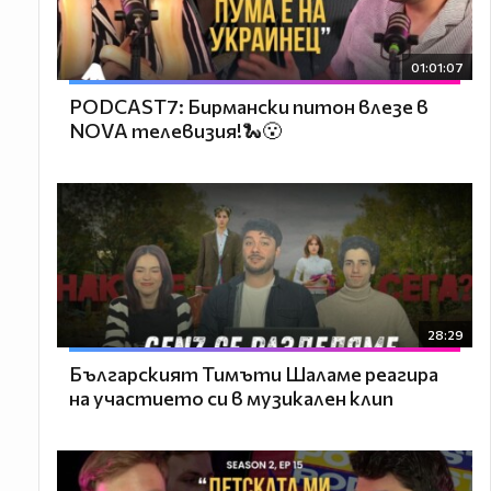
01:01:07
PODCAST7: Бирмански питон влезе в
NOVA телевизия!🐍😮
28:29
Българският Тимъти Шаламе реагира
на участието си в музикален клип