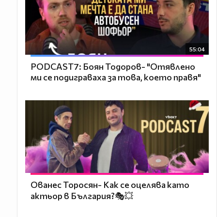
55:04
PODCAST7: ‪Боян Тодоров- "Отявлено
ми се подиграваха за това, което правя"
Ованес Торосян- Как се оцелява като
актьор в България?🎭💥