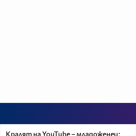
Кралят на YouTube – младоженец: