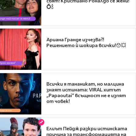
свят! Кристиано Роналдо се жени!
💍🍾
Ариана Гранде изчезва?!
Решението ѝ шокира всички!😯💥
Всички я тананикат, но малцина
знаят истината: VIRAL хитът
„Papaoutai“ всъщност не е изпят
от човек!
Елиът Пейдж разкри истинската
причина за трансформацията на