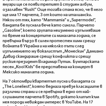
януари ще се появи третият й студиен албум,
озаглавен “Rush!” Още тогава стана ясно, че в него
ще има 17 парчета, 3 от които на италиански.
Някои от тях, като “Mammamia” и „Supermodel”,
бандата бе пуснала вече като сингли. Парчето
„Gasoline”, което групата неизменно изпълняваше
по време на концертите си миналата година, се
превърна бързо в силен протестен химн срещу
войната в Украйна и на няколко пъти след
изпълнението му вокалистът „Монескин” Дамиано
Давид скандираше срещу конфликта и срещу
руския президент Владимир Путин. Бунтарската
песен „Kool Kids” бе представена на концерт в
Мексико миналата година.
На 7 октомври квартетът пусна и баладата си
„The Loneliest”, която веднага превзе класациите в
различни страни и се превърна в едно от най-
слушаните парчета в Spotify, докато клипът към
нея породи невиждан интерес в YouTube. На 17