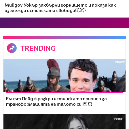
Мийдоу Уокър захвърли горнището и показа как
изглежда истинската свобода!💥😮
TRENDING
Елиът Пейдж разкри истинската причина за
трансформацията на тялото си!😯💥