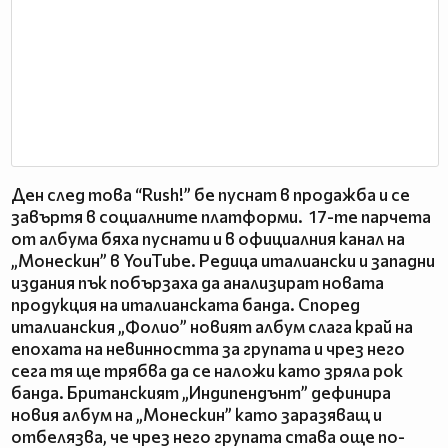
Ден след това “Rush!” бе пуснат в продажба и се
завъртя в социалните платформи. 17-те парчета
от албума бяха пуснати и в официалния канал на
„Монескин” в YouTube. Редица италиански и западни
издания пък побързаха да анализират новата
продукция на италианската банда. Според
италианския „Фолио” новият албум слага край на
епохата на невинността за групата и чрез него
сега тя ще трябва да се наложи като зряла рок
банда. Британският „Индипендънт” дефинира
новия албум на „Монескин” като заразяващ и
отбелязва, че чрез него групата става още по-