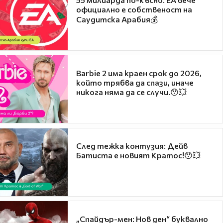
официално е собственост на
Саудитска Арабия💰
Barbie 2 има краен срок до 2026,
който трябва да спази, иначе
никога няма да се случи.😯💥
След тежка контузия: Дейв
Батиста е новият Кратос!😯💥
„Спайдър-мен: Нов ден“ буквално