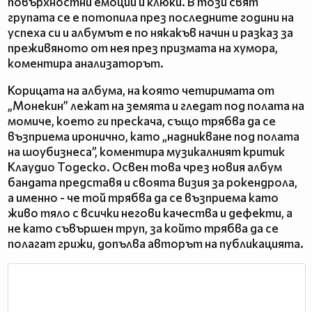
повърхностни емоции и клюки. В този свят
групата се е потопила през последните години на
успеха си и албумът е по някакъв начин и разказ за
преживяното от нея през призмата на хумора,
коментира анализаторът.
Корицата на албума, на която четиримата от
„Монекин” лежат на земята и гледат под полата на
момиче, което ги прескача, също трябва да се
възприема иронично, като „надникване под полата
на шоубизнеса”, коментира музикалният критик
Клаудио Тодеско. Освен това чрез новия албум
бандата представя и своята визия за рокендрола,
а именно - че той трябва да се възприема като
живо тяло с всички негови качества и дефекти, а
не като съвършен труп, за който трябва да се
полагат грижи, допълва авторът на публикацията.