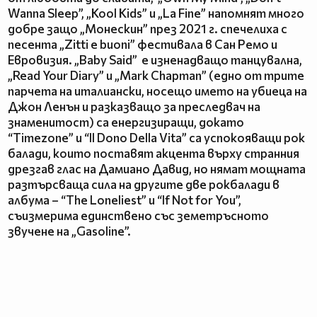
Wanna Sleep”, „Kool Kids” и „La Fine” напомнят много
добре защо „Монескин” през 2021 г. спечелиха с
песента „Zitti e buoni” фестивала в Сан Ремо и
Евровизия. „Baby Said” е изненадващо танцувална,
„Read Your Diary” и „Mark Chapman” (едно от трите
парчета на италиански, носещо името на убиеца на
Джон Ленън и разказващо за преследвач на
знаменитост) са енергизиращи, докато
“Timezone” и “Il Dono Della Vita” са успокояващи рок
балади, които поставят акцента върху странния
дрезгав глас на Дамиано Давид, но нямат мощната
разтърсваща сила на другите две рокбалади в
албума – “The Loneliest” и “If Not for You”,
съизмерима единствено със земетръсното
звучене на „Gasoline”.