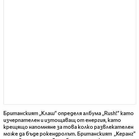
Британският „Клаш” определя албума „Rush!” като
изчерпателен и изтощаващ от енергия, като
крещящо напомняне за това колко развлекателен
може да бъде рокендролът. Британският „Керанг”