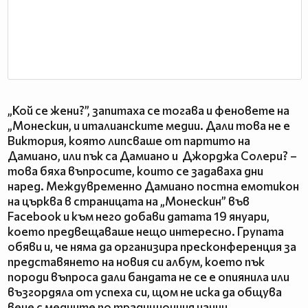
„Кой се жени?”, запитаха се тогава и феновете на
„Монескин, и италианските медии. Дали това не е
Виктория, която липсваше от партито на
Дамиано, или пък са Дамиано и Джорджа Солери? –
това бяха въпросите, които се задаваха дни
наред. Междувременно Дамиано постна емотикон
на църква в страницата на „Монескин” във
Facebook и към него добави датата 19 януари,
което предвещаваше нещо интересно. Групата
обяви и, че няма да организира пресконференция за
представянето на новия си албум, което пък
породи въпроса дали бандата не се е опиянила или
възгордяла от успеха си, щом не иска да общува
вече с медиите по традиционния начин.