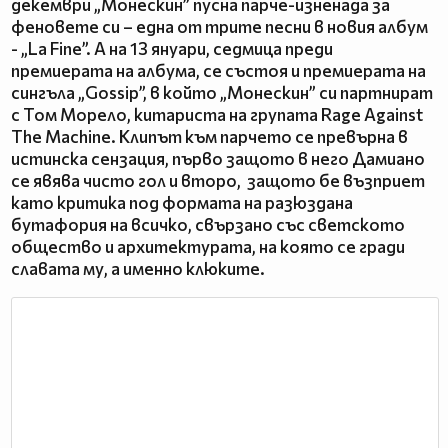
декември „Монескин” пусна парче-изненада за
феновете си – една от трите песни в новия албум
- „La Fine”. А на 13 януари, седмица преди
премиерата на албума, се състоя и премиерата на
сингъла „Gossip”, в който „Монескин” си партнират
с Том Морело, китариста на групата Rage Against
The Machine. Клипът към парчето се превърна в
истинска сензация, първо защото в него Дамиано
се явява чисто гол и второ, защото бе възприет
като критика под формата на разюздана
бутафория на всичко, свързано със светското
общество и архитектурата, на която се гради
славата му, а именно клюките.