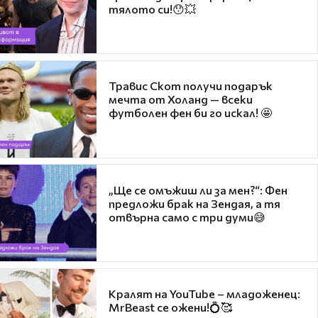
тялото си!😯💥
Травис Скот получи подарък
мечта от Холанд — всеки
футболен фен би го искал! 🤩
„Ще се омъжиш ли за мен?“: Фен
предложи брак на Зендая, а тя
отвърна само с три думи😅
Кралят на YouTube – младоженец:
MrBeast се ожени!💍🥰