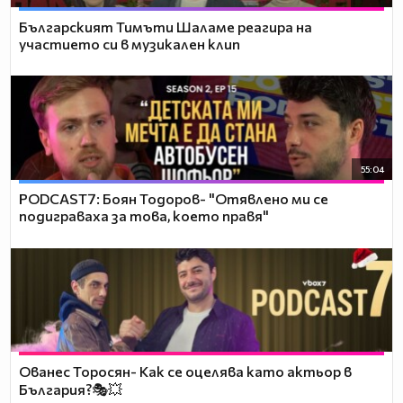
Българският Тимъти Шаламе реагира на
участието си в музикален клип
55:04
PODCAST7: ‪Боян Тодоров- "Отявлено ми се
подиграваха за това, което правя"
Ованес Торосян- Как се оцелява като актьор в
България?🎭💥