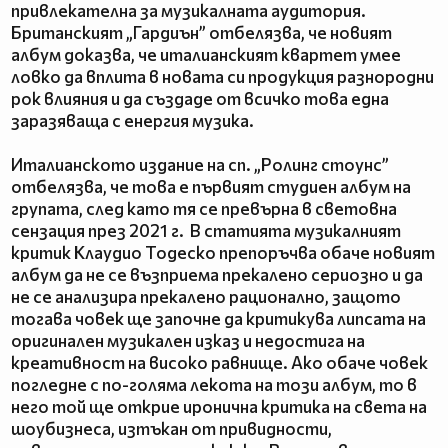
привлекателна за музикалната аудитория.
Британският „Гардиън” отбелязва, че новият
албум доказва, че италианският квартет умее
ловко да вплита в новата си продукция разнородни
рок влияния и да създаде от всичко това една
заразяваща с енергия музика.
Италианското издание на сп. „Ролинг стоунс”
отбелязва, че това е първият студиен албум на
групата, след като тя се превърна в световна
сензация през 2021 г. В статията музикалният
критик Клаудио Тодеско препоръчва обаче новият
албум да не се възприема прекалено сериозно и да
не се анализира прекалено рационално, защото
тогава човек ще започне да критикува липсата на
оригинален музикален изказ и недостига на
креативност на високо равнище. Ако обаче човек
погледне с по-голяма лекота на този албум, то в
него той ще открие иронична критика на света на
шоубизнеса, изтъкан от привидности,