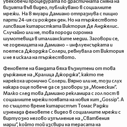
увековечи процедурата по драстичната смяна на
визията във видео, публикувано в социалните
мрежи. На 8 януари Дамиано отпразнува с пищно
парти 24-ия си рожден ден. Но на тържеството
липсваше китаристката Виктория Де Анджелис.
Случайно или не, това породи огромна
шумотевица в италианските медии. Заговори се,
че годеницата на Дамиано – инфлуенсърката и
поетеса Джорджа Солери, ревнувала от Виктория
и не я искала на тържеството.
Феновете на бандата бяха възмутени от това
държание на „Кралица Джорджа”, както те
нарекоха иронично Солери. Вярно или не, този слух
накара още повече да се заговори за „Монескин”.
Малко след това Дамиано рекламира с гол пост в
социалните мрежи появата на новия хит „Gossip”. А
по същото време китаристът Томас Раджи
изненада феновете с видео в социалните мрежи с
виртуозно негово изпълнение на „Сватбения
марш”, който той изсвири на терасата на