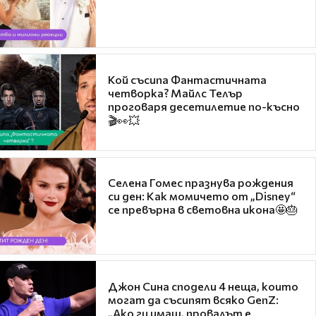
Кой съсипа Фантастичната
четворка? Майлс Телър
проговаря десетилетие по-късно
🎬👀💥
Селена Гомес празнува рождения
си ден: Как момичето от „Disney“
се превърна в световна икона🤩🎂
Джон Сина сподели 4 неща, които
могат да съсипят всяко GenZ:
„Ако ги имаш, провалът е