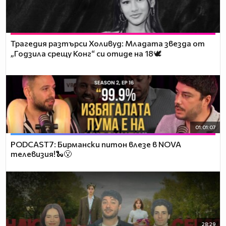
Трагедия разтърси Холивуд: Младата звезда от
„Годзила срещу Конг“ си отиде на 18🕊️
01:01:07
PODCAST7: Бирмански питон влезе в NOVA
телевизия!🐍😮
28:29