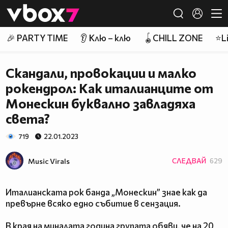
Member of
👾
🎉 PARTY TIME
👂 Клю – клю
🪀CHILL ZONE
⭐Li
Скандали, провокации и малко
рокендрол: Как италианците от
Монескин буквално завладяха
света?
719
22.01.2023
Music Virals
СЛЕДВАЙ
629
Италианската рок банда „Монескин” знае как да
превърне всяко едно събитие в сензация.
В края на миналата година групата обяви, че на 20