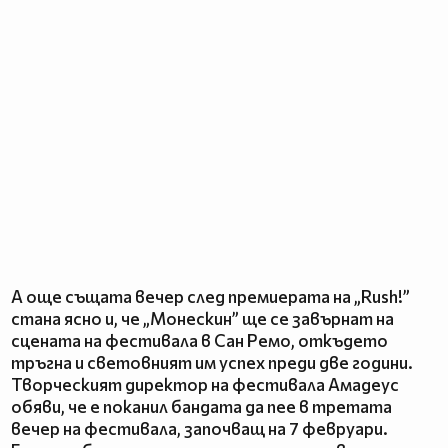
А още същата вечер след премиерата на „Rush!”
стана ясно и, че „Монескин” ще се завърнат на
сцената на фестивала в Сан Ремо, откъдето
тръгна и световният им успех преди две години.
Творческият директор на фестивала Амадеус
обяви, че е поканил бандата да пее в третата
вечер на фестивала, започващ на 7 февруари.