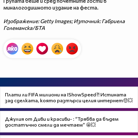
Групата беше и сред почетните гости в
миналогодишното издание на феста.
Изображение: Getty Images; Източник: Габриела
Големанска/БТА
Плати ли FIFA милиони на IShowSpeed?! Истината
зад сделката, която разтърси целия интернет🤑💥
Джулия от Диви и красиви- : “Трябва да бъдем
достатъчно смели да мечтаем” 🤩💥