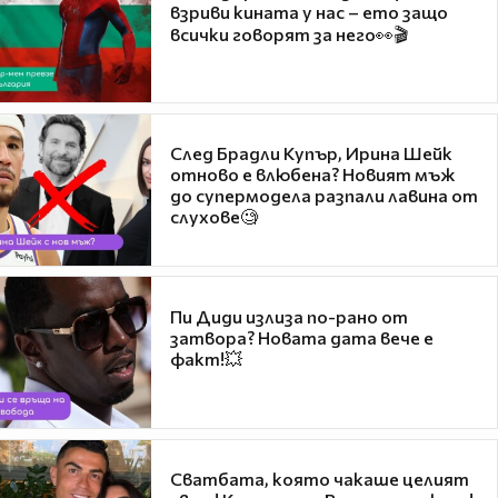
взриви кината у нас – ето защо
всички говорят за него👀🎬
След Брадли Купър, Ирина Шейк
отново е влюбена? Новият мъж
до супермодела разпали лавина от
слухове🧐
Пи Диди излиза по-рано от
затвора? Новата дата вече е
факт!💥
Сватбата, която чакаше целият