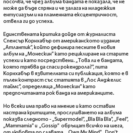
посочва, че чрез албума бандата е показала, че не
може да бъде спряна и че залага на младежкия
ентусиазъм и на пламенната ексцентричност,
отвела ги до успеха.
Единствената критика дойде от журналиста
Спенсър Корнхабър от американското издание
„Атлантик”, който дефинира песните в новия
албум на „Монескин” като рециклиране на старите
успехи и като посредствени. „Това ли е бандата,
която трябва да спаси рокендрола?”, пита
Корнхабър в язвителната си публикация, която е в
пълен контраст със статията в „Лос Анджелис
таймс”, определяща „Монескин” като
предпочитаната рок банда на американците.
Но всеки има право на мнение и като оставим
настрана критиците, прослушването на албума
показва следното - „Supermodel”, „Bla Bla Bla”, „Feel”,
„Mammamia” и „Gossip” обръщат всичко на шега,
от любовта до славата, „Own My Mind”, „Don’t