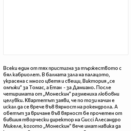
Всеки един от тях пристигна за тържеството с
бял кабриолет. В балната зала на палацото,
украсена с много цветя и свещи, Виктория „се
омъжи” за Томас, а Етан - за Дамиано. После
четиримата от „Монескин” размениха любовни
целувки. Квартетът заяви, че по този начин е
искал да се врече във вярност на рокендрола. А
обетът за вричане във вярност бе прочетен от
бившия творчески директор на Gucci Алесандро
Микеле, когото „Монескин” вече имат навика да