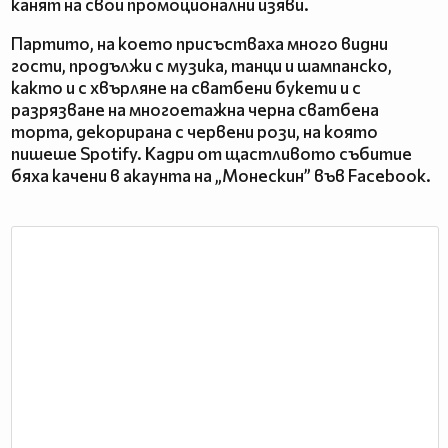
канят на свои промоционални изяви.
Партито, на което присъстваха много видни
гости, продължи с музика, танци и шампанско,
както и с хвърляне на сватбени букети и с
разрязване на многоетажна черна сватбена
торта, декорирана с червени рози, на която
пишеше Spotify. Кадри от щастливото събитие
бяха качени в акаунта на „Монескин” във Facebook.