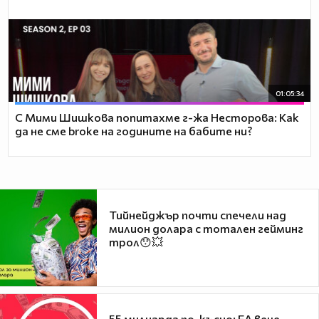
01:05:34
С Мими Шишкова попитахме г-жа Несторова: Как
да не сме broke на годините на бабите ни?
Тийнейджър почти спечели над
милион долара с тотален гейминг
трол😯💥
55 милиарда по-късно: EA вече