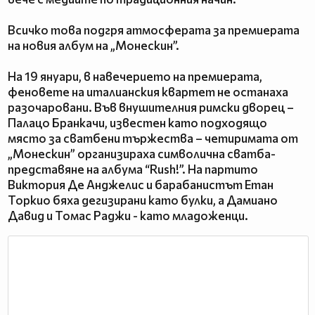
Всичко това подгря атмосферата за премиерата
на новия албум на „Монескин”.
На 19 януари, в навечерието на премиерата,
феновете на италианския квартет не останаха
разочаровани. Във внушителния римски дворец –
Палацо Бранкачи, известен като подходящо
място за сватбени тържества – четиримата от
„Монескин” организираха символична сватба-
представяне на албума “Rush!”. На партито
Виктория Де Анджелис и барабанистът Етан
Торкио бяха дегизирани като булки, а Дамиано
Давид и Томас Раджи - като младоженци.