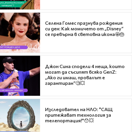
Селена Гомес празнува рождения
си ден: Как момичето от „Disney“
се превърна в световна икона🤩🎂
Джон Сина сподели 4 неща, които
могат да съсипят всяко GenZ:
„Ако ги имаш, провалът е
гарантиран“🧐💥
Изследовател на НЛО: "САЩ
притежават технология за
телепортация!"😯💥