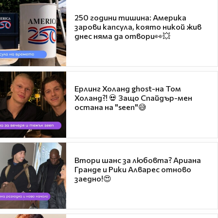
250 години тишина: Америка
зарови капсула, която никой жив
днес няма да отвори👀💥
Ерлинг Холанд ghost-на Том
Холанд?! 💀 Защо Спайдър-мен
остана на "seen"😅
Втори шанс за любовта? Ариана
Гранде и Рики Алварес отново
заедно!😍