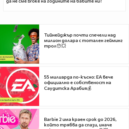
да не сме broke на годините на бабите ни?
Тийнейджър почти спечели над
милион долара с тотален гейминг
трол😯💥
55 милиарда по-късно: EA вече
официално е собственост на
Саудитска Арабия💰
Barbie 2 има краен срок до 2026,
който трябва да спази, иначе