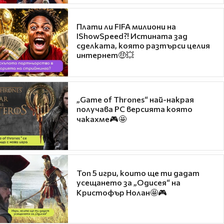
Плати ли FIFA милиони на
IShowSpeed?! Истината зад
сделката, която разтърси целия
интернет🤑💥
„Game of Thrones“ най-накрая
получава PC версията която
чакахме🎮🤩
Топ 5 игри, които ще ти дадат
усещането за „Одисея“ на
Кристофър Нолан🤩🎮