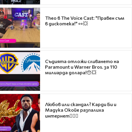
Theo в The Voice Cast: "Правен съм
в дискотека!" 👀💥
Съдията отложи сливането на
Paramount и Warner Bros. за 110
милиарда долара!😯💥
Любов или скандал? Карди Би и
Мадука Окойе разпалиха
интернет❤️‍🔥🔥