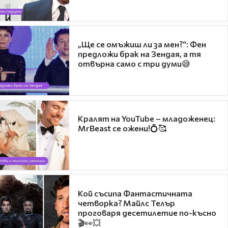
„Ще се омъжиш ли за мен?“: Фен
предложи брак на Зендая, а тя
отвърна само с три думи😅
Кралят на YouTube – младоженец:
MrBeast се ожени!💍🥰
Кой съсипа Фантастичната
четворка? Майлс Телър
проговаря десетилетие по-късно
🎬👀💥