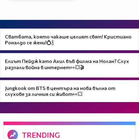
Сватбата, която чакаше целият свят! Кристиано
Роналдо се жени!💍🍾
Елиът Пейдж като Ахил във филма на Нолан? Слух
разпали война в интернет👀💥🎬
Jungkook от BTS в центъра на нова вълна от
слухове за личния си живот👀💥
TRENDING