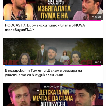
01:01:07
PODCAST7: Бирмански питон влезе в NOVA
телевизия!🐍😮
28:29
Българският Тимъти Шаламе реагира на
участието си в музикален клип