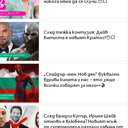
никога няма да се случи.😯💥
След тежка контузия: Дейв
Батиста е новият Кратос!😯💥
„Спайдър-мен: Нов ден“ буквално
взриви кината у нас – ето защо
всички говорят за него👀🎬
След Брадли Купър, Ирина Шейк
отново е влюбена? Новият мъж
до супермодела разпали лавина от