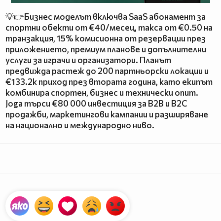
💡👉Бизнес моделът включва SaaS абонамент за
спортни обекти от €40/месец, такса от €0.50 на
транзакция, 15% комисионна от резервации през
приложението, премиум планове и допълнителни
услуги за играчи и организатори. Планът
предвижда растеж до 200 партньорски локации и
€133.2k приход през втората година, като екипът
комбинира спортен, бизнес и технически опит.
Joga търси €80 000 инвестиция за B2B и B2C
продажби, маркетингови кампании и разширяване
на национално и международно ниво.