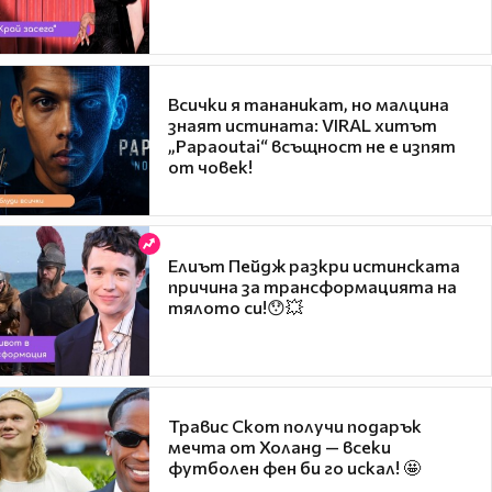
Всички я тананикат, но малцина
знаят истината: VIRAL хитът
„Papaoutai“ всъщност не е изпят
от човек!
Елиът Пейдж разкри истинската
причина за трансформацията на
тялото си!😯💥
Травис Скот получи подарък
мечта от Холанд — всеки
футболен фен би го искал! 🤩