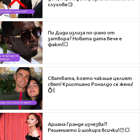
слухове🧐
Пи Диди излиза по-рано от
затвора? Новата дата вече е
факт!💥
Сватбата, която чакаше целият
свят! Кристиано Роналдо се жени!
💍🍾
Ариана Гранде изчезва?!
Решението ѝ шокира всички!😯💥