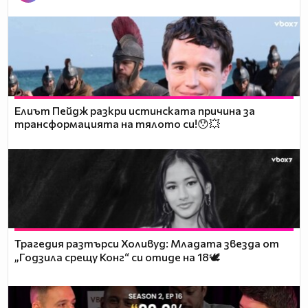
Елиът Пейдж разкри истинската причина за
трансформацията на тялото си!😯💥
Трагедия разтърси Холивуд: Младата звезда от
„Годзила срещу Конг“ си отиде на 18🕊️