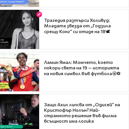
Трагедия разтърси Холивуд:
Младата звезда от „Годзила
срещу Конг“ си отиде на 18🕊️
Ламин Ямал: Момчето, което
покори света на 19 — историята
на новия символ във футбола🤩⚽
Защо Ахил липсва от „Одисей“ на
Кристофър Нолън? Най-
странното решение във филма
всъщност има логика