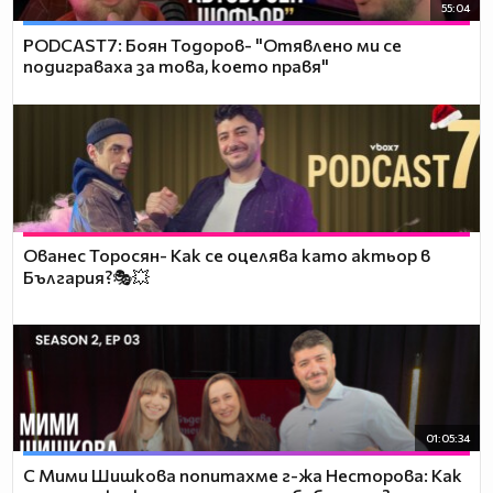
55:04
PODCAST7: ‪Боян Тодоров- "Отявлено ми се
подиграваха за това, което правя"
Ованес Торосян- Как се оцелява като актьор в
България?🎭💥
01:05:34
С Мими Шишкова попитахме г-жа Несторова: Как