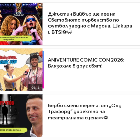
Джъстин Бийбър ще пее на
Световното първенство по
футбол заедно с Мадона, Шакира
и BTS!⚽🤩
ANIVENTURE COMIC CON 2026:
Влязохме в друг свят!
08:16
Бербо смени терена: от „Олд
Трафорд“ директно на
театралната сцена👀⚽