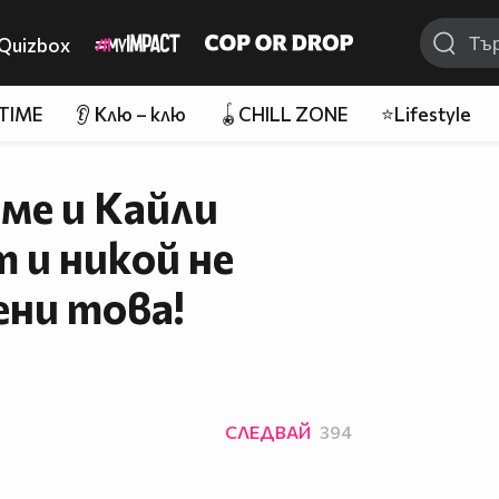
Quizbox
 TIME
👂 Клю – клю
🪀CHILL ZONE
⭐Lifestyle
ме и Кайли
 и никой не
ени това!
СЛЕДВАЙ
394