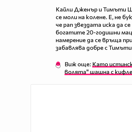
Кайли Дженър и Тимъти Ш
се моли на колене. Е, не бу
че рап звездата иска да се
богатите 20-годишни мац
намерение да се връща при 
забавлява добре с Тимъти
Виж още:
Като истинск
волята" шашна с кифле