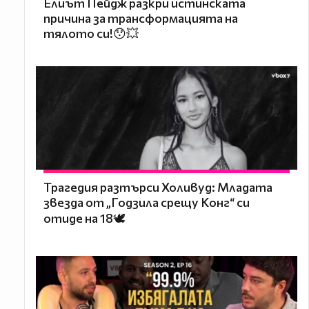
Елиът Пейдж разкри истинската
причина за трансформацията на
тялото си!😯💥
Трагедия разтърси Холивуд: Младата
звезда от „Годзила срещу Конг“ си
отиде на 18🕊️