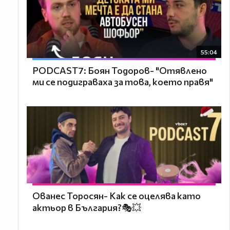
55:04
PODCAST7: ‪Боян Тодоров- "Отявлено
ми се подиграваха за това, което правя"
Ованес Торосян- Как се оцелява като
актьор в България?🎭💥