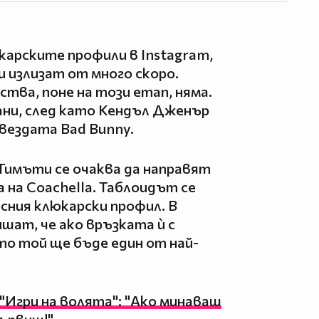
карските профили в Instagram,
и излизат от много скоро.
тва, поне на този етап, няма.
дани, след като Кендъл Дженър
звездата Bad Bunny.
 Тимъти се очаква да направят
 на Coachella. Таблоидът се
сния клюкарски профил. В
ишат, че ако връзката ѝ с
то той ще бъде един от най-
"Игри на волята": "Ако минаваш