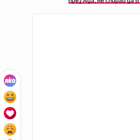
през Ада, не спирай да 