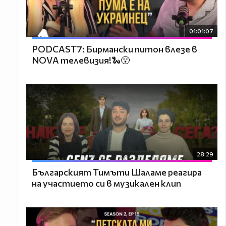
01:01:07
PODCAST7: Бирмански питон влезе в
NOVA телевизия!🐍😮
28:29
Българският Тимъти Шаламе реагира
на участието си в музикален клип