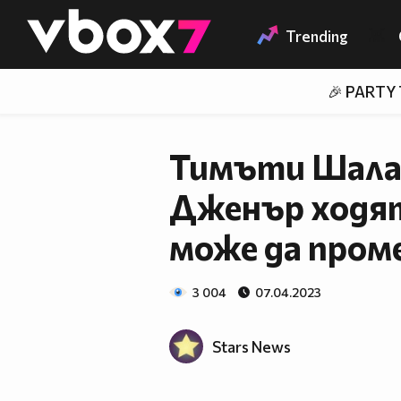
Member of
👾
Trending
🎉 PARTY
Тимъти Шала
Дженър ходят
може да пром
3 004
07.04.2023
Stars News