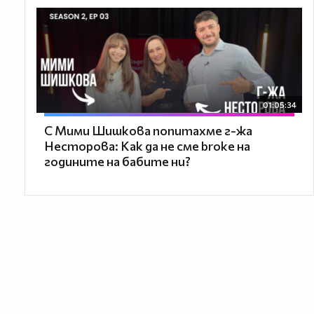
01:05:34
С Мими Шишкова попитахме г-жа
Несторова: Как да не сме broke на
годините на бабите ни?