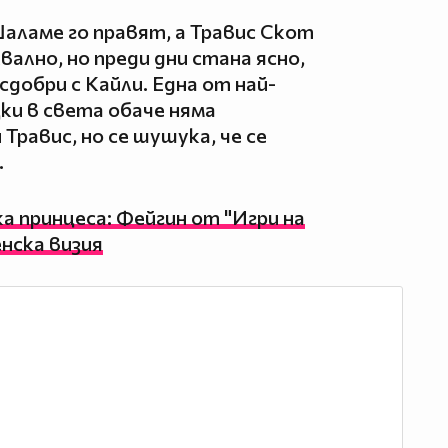
аламе го правят, а Травис Скот
квално, но преди дни стана ясно,
 сдобри с Кайли. Една от най-
ки в света обаче няма
Травис, но се шушука, че се
.
а принцеса: Фейгин от "Игри на
нска визия