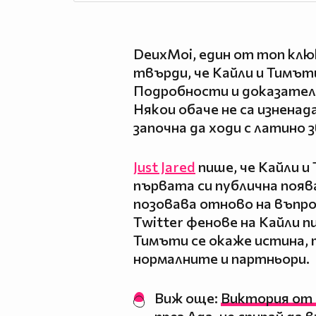
DeuxMoi, един от топ клю
твърди, че Кайли и Тимът
Подробности и доказателс
Някои обаче не са изнена
започна да ходи с латино 
Just Jared
пише, че Кайли и
първата си публична поява
позовава отново на въпро
Twitter фенове на Кайли п
Тимъти се окаже истина, 
нормалните и партньори.
Виж още:
Виктория от 