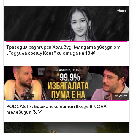
Трагедия разтърси Холивуд: Младата звезда от
„Годзила срещу Конг“ си отиде на 18🕊️
01:01:07
PODCAST7: Бирмански питон влезе в NOVA
телевизия!🐍😮