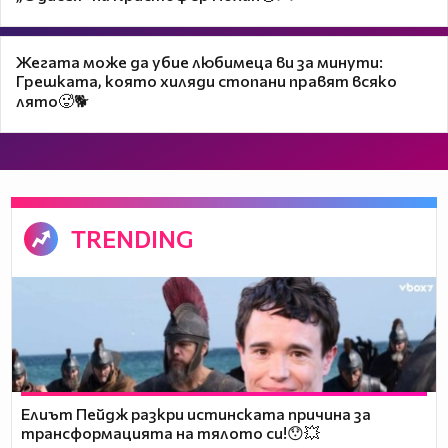
Жегата може да убие любимеца ви за минути:
Грешката, която хиляди стопани правят всяко
лято🥵🐕
TRENDING
Елиът Пейдж разкри истинската причина за
трансформацията на тялото си!😯💥