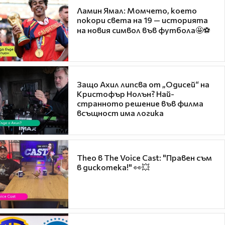
Ламин Ямал: Момчето, което
покори света на 19 — историята
на новия символ във футбола🤩⚽
Защо Ахил липсва от „Одисей“ на
Кристофър Нолън? Най-
странното решение във филма
всъщност има логика
Theo в The Voice Cast: "Правен съм
в дискотека!" 👀💥