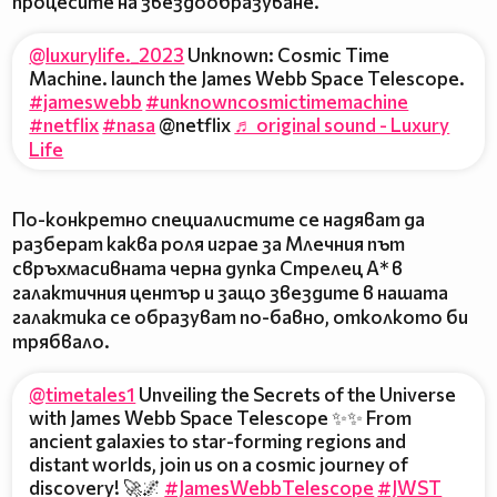
процесите на звездообразуване.
@luxurylife._2023
Unknown: Cosmic Time
Machine. launch the James Webb Space Telescope.
#jameswebb
#unknowncosmictimemachine
#netflix
#nasa
@netflix
♬ original sound - Luxury
Life
По-конкретно специалистите се надяват да
разберат каква роля играе за Млечния път
свръхмасивната черна дупка Стрелец А* в
галактичния център и защо звездите в нашата
галактика се образуват по-бавно, отколкото би
трябвало.
@timetales1
Unveiling the Secrets of the Universe
with James Webb Space Telescope ✨✨ From
ancient galaxies to star-forming regions and
distant worlds, join us on a cosmic journey of
discovery! 🚀🌌
#JamesWebbTelescope
#JWST