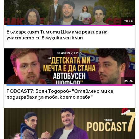
28:29
Българският Тимъти Шаламе реагира на
участието си в музикален клип
55:04
PODCAST7: ‪Боян Тодоров- "Отявлено ми се
подиграваха за това, което правя"