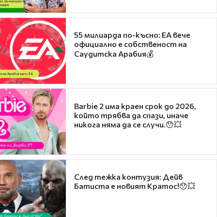
55 милиарда по-късно: EA вече
официално е собственост на
Саудитска Арабия💰
Barbie 2 има краен срок до 2026,
който трябва да спази, иначе
никога няма да се случи.😯💥
След тежка контузия: Дейв
Батиста е новият Кратос!😯💥