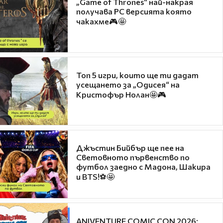
„Game of Thrones“ най-накрая
получава PC версията която
чакахме🎮🤩
Топ 5 игри, които ще ти дадат
усещането за „Одисея“ на
Кристофър Нолан🤩🎮
Джъстин Бийбър ще пее на
Световното първенство по
футбол заедно с Мадона, Шакира
и BTS!⚽🤩
ANIVENTURE COMIC CON 2026: