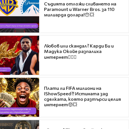
Съдията отложи сливането на
Paramount и Warner Bros. за 110
милиарда долара!😯💥
Любов или скандал? Карди Би и
Мадука Окойе разпалиха
интернет❤️‍🔥🔥
Плати ли FIFA милиони на
IShowSpeed?! Истината зад
сделката, която разтърси целия
интернет🤑💥