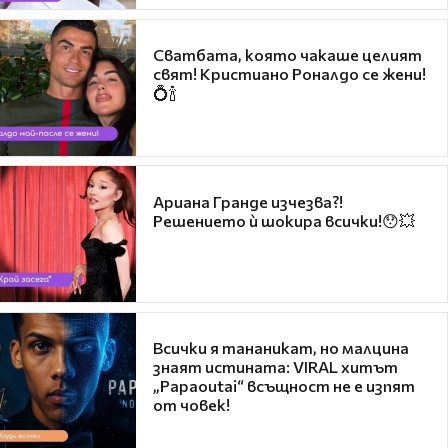
Сватбата, която чакаше целият
свят! Кристиано Роналдо се жени!
💍🍾
Ариана Гранде изчезва?!
Решението ѝ шокира всички!😯💥
Всички я тананикат, но малцина
знаят истината: VIRAL хитът
„Papaoutai“ всъщност не е изпят
от човек!