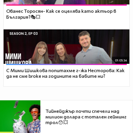
Ованес Торосян- Как се оцелява като актьор в
България?🎭💥
01:05:34
С Мими Шишкова попитахме г-жа Несторова: Как
да не сме broke на годините на бабите ни?
Тийнейджър почти спечели над
милион долара с тотален гейминг
трол😯💥