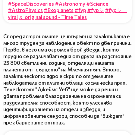
#SpaceDiscoveries
#Astronomy
#Science
#AstroPhysics
#Exoplanets
#fyp
#fypシ
#fypシ゚
viral
♬ original sound - Time Tales
Според астрономите центърът на галактиката е
много труден за наблюдение обект по две причини.
Първо, в него има огромен брой звезди, които
трудно се различават една от друга на разстояние
25 800 светлинни години, отделящи нашата
планета от "сърцето" на Млечния път. Второ,
галактическото ядро е скрито от земните
наблюдатели от плътни облаци космически прах.
Телескопът "Джеймс Уеб" ще може да реши и
двата проблема благодарение на огромната си
разделителна способност, която улеснява
идентифицирането на отделни звезди, и
инфрачервените сензори, способни да "виждат"
през бариерите от прах.