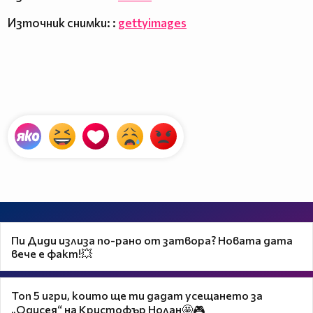
Източник снимки: :
gettyimages
Пи Диди излиза по-рано от затвора? Новата дата
вече е факт!💥
Топ 5 игри, които ще ти дадат усещането за
„Одисея“ на Кристофър Нолан🤩🎮