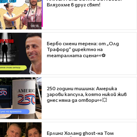
Влязохме в друг свят!
08:16
Бербо смени терена: от „Олд
Трафорд“ директно на
театралната сцена👀⚽
250 години тишина: Америка
зарови капсула, която никой жив
днес няма да отвори👀💥
Ерлинг Холанд ghost-на Том