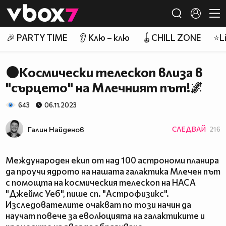
Member of
👾
🎉 PARTY TIME
👂 Клю – клю
🪀CHILL ZONE
⭐Li
🌑Космически телескоп влиза в
"сърцето" на Млечният път!🌌
643
06.11.2023
Галин Найденов
СЛЕДВАЙ
216
Международен екип от над 100 астрономи планира
да проучи ядрото на нашата галактика Млечен път
с помощта на космическия телескоп на НАСА
"Джеймс Уеб", пише сп. "Астрофизикс".
Изследователите очакват по този начин да
научат повече за еволюцията на галактиките и