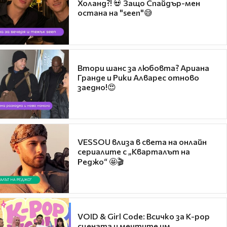
Холанд?! 💀 Защо Спайдър-мен
остана на "seen"😅
Втори шанс за любовта? Ариана
Гранде и Рики Алварес отново
заедно!😍
VESSOU влиза в света на онлайн
сериалите с „Кварталът на
Реджо“ 🤩🎬
VOID & Girl Code: Всичко за K-pop
сцената и мечтите им