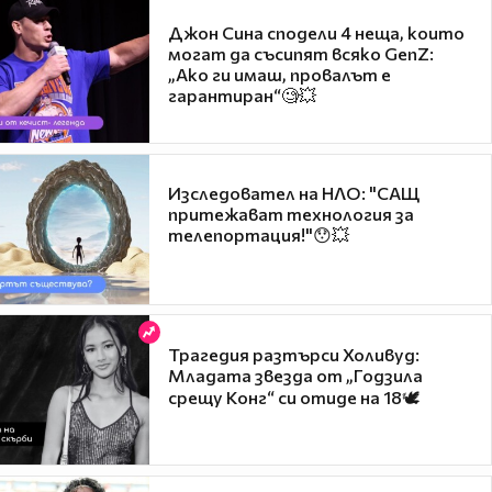
Джон Сина сподели 4 неща, които
могат да съсипят всяко GenZ:
„Ако ги имаш, провалът е
гарантиран“🧐💥
Изследовател на НЛО: "САЩ
притежават технология за
телепортация!"😯💥
Трагедия разтърси Холивуд:
Младата звезда от „Годзила
срещу Конг“ си отиде на 18🕊️