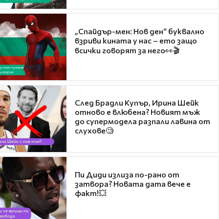
„Спайдър-мен: Нов ден“ буквално
взриви кината у нас – ето защо
всички говорят за него👀🎬
След Брадли Купър, Ирина Шейк
отново е влюбена? Новият мъж
до супермодела разпали лавина от
слухове🧐
Пи Диди излиза по-рано от
затвора? Новата дата вече е
факт!💥