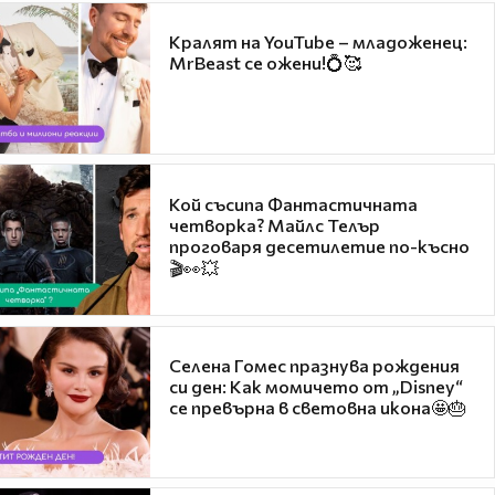
Кралят на YouTube – младоженец:
MrBeast се ожени!💍🥰
Кой съсипа Фантастичната
четворка? Майлс Телър
проговаря десетилетие по-късно
🎬👀💥
Селена Гомес празнува рождения
си ден: Как момичето от „Disney“
се превърна в световна икона🤩🎂