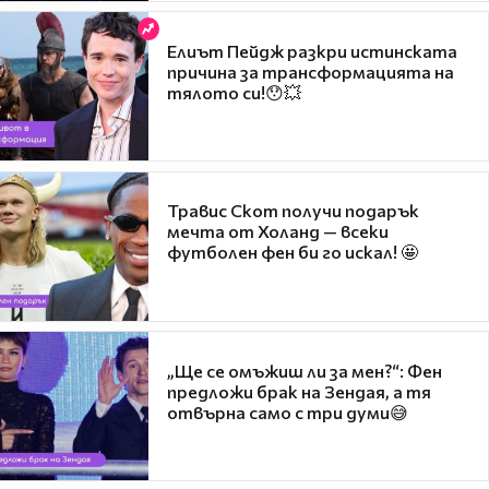
Елиът Пейдж разкри истинската
причина за трансформацията на
тялото си!😯💥
Травис Скот получи подарък
мечта от Холанд — всеки
футболен фен би го искал! 🤩
„Ще се омъжиш ли за мен?“: Фен
предложи брак на Зендая, а тя
отвърна само с три думи😅