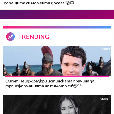
горещите си моменти досега!😮💥
TRENDING
Елиът Пейдж разкри истинската причина за
трансформацията на тялото си!😯💥