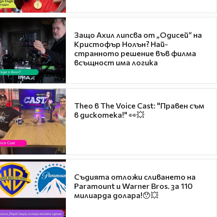
Защо Ахил липсва от „Одисей“ на
Кристофър Нолън? Най-
странното решение във филма
всъщност има логика
Theo в The Voice Cast: "Правен съм
в дискотека!" 👀💥
Съдията отложи сливането на
Paramount и Warner Bros. за 110
милиарда долара!😯💥