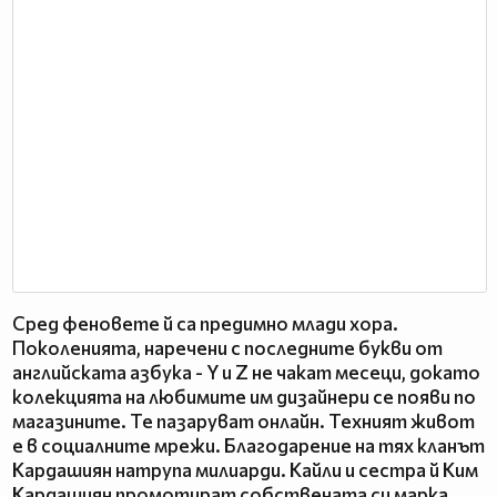
Сред феновете й са предимно млади хора.
Поколенията, наречени с последните букви от
английската азбука - Y и Z не чакат месеци, докато
колекцията на любимите им дизайнери се появи по
магазините. Те пазаруват онлайн. Техният живот
е в социалните мрежи. Благодарение на тях кланът
Кардашиян натрупа милиарди. Кайли и сестра й Ким
Кардашиян промотират собствената си марка