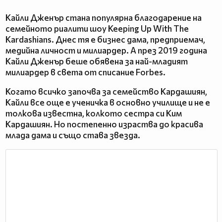
Кайли Дженър стана популярна благодарение на
семейното риалити шоу Keeping Up With The
Kardashians. Днес тя е бизнес дама, предприемач,
медийна личност и милиардер. А през 2019 година
Кайли Дженър беше обявена за най-младият
милиардер в света от списание Forbes.
Когато всичко започва за семейство Кардашиян,
Кайли все още е ученичка в основно училище и не е
толкова известна, колкото сестра си Ким
Кардашиян. Но постепенно израства до красива
млада дама и също става звезда.