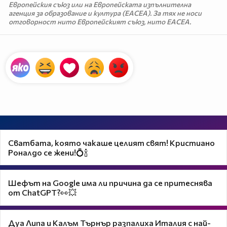
Европейския съюз или на Европейската изпълнителна
агенция за образование и култура (EACEA). За тях не носи
отговорност нито Европейският съюз, нито EACEA.
Сватбата, която чакаше целият свят! Кристиано
Роналдо се жени!💍🍾
Шефът на Google има ли причина да се притеснява
от ChatGPT?👀💥
Дуа Липа и Калъм Търнър разпалиха Италия с най-