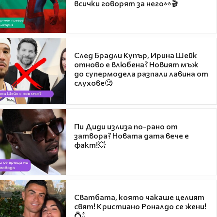
всички говорят за него👀🎬
След Брадли Купър, Ирина Шейк
отново е влюбена? Новият мъж
до супермодела разпали лавина от
слухове🧐
Пи Диди излиза по-рано от
затвора? Новата дата вече е
факт!💥
Сватбата, която чакаше целият
свят! Кристиано Роналдо се жени!
💍🍾