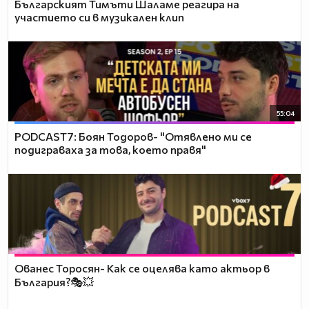
Българският Тимъти Шаламе реагира на
участието си в музикален клип
55:04
PODCAST7: ‪Боян Тодоров- "Отявлено ми се
подиграваха за това, което правя"
Ованес Торосян- Как се оцелява като актьор в
България?🎭💥