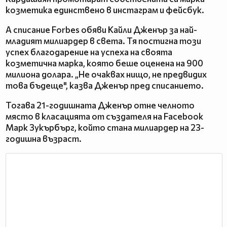
козметика единствено в инстаграм и фейсбук.
А списание Forbes обяви Кайли Дженър за най-
младият милиардер в света. Тя постигна този
успех благодарение на успеха на своята
козметична марка, която беше оценена на 900
милиона долара. „Не очаквах нищо, не предвидих
това бъдеще", казва Дженър пред списанието.
Тогава 21-годишната Дженър отне челното
място в класацията от създателя на Facebook
Марк Зукърбърг, който стана милиардер на 23-
годишна възраст.