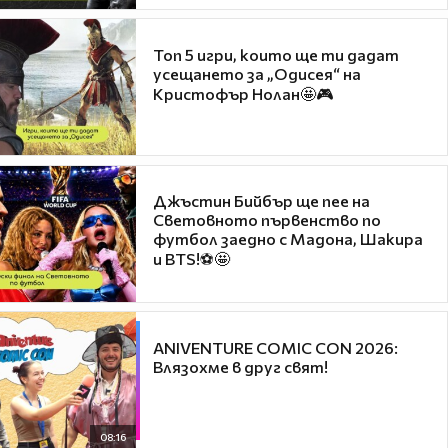
Топ 5 игри, които ще ти дадат
усещането за „Одисея“ на
Кристофър Нолан🤩🎮
Джъстин Бийбър ще пее на
Световното първенство по
футбол заедно с Мадона, Шакира
и BTS!⚽🤩
ANIVENTURE COMIC CON 2026:
Влязохме в друг свят!
08:16