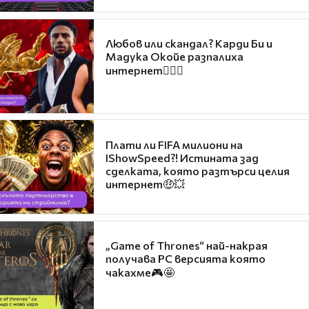
Любов или скандал? Карди Би и
Мадука Окойе разпалиха
интернет❤️‍🔥🔥
Плати ли FIFA милиони на
IShowSpeed?! Истината зад
сделката, която разтърси целия
интернет🤑💥
„Game of Thrones“ най-накрая
получава PC версията която
чакахме🎮🤩