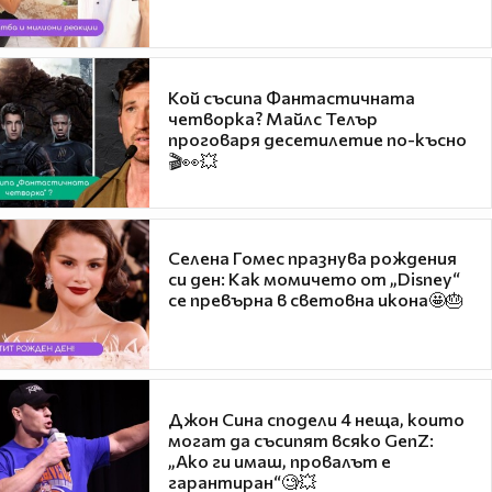
Кой съсипа Фантастичната
четворка? Майлс Телър
проговаря десетилетие по-късно
🎬👀💥
Селена Гомес празнува рождения
си ден: Как момичето от „Disney“
се превърна в световна икона🤩🎂
Джон Сина сподели 4 неща, които
могат да съсипят всяко GenZ:
„Ако ги имаш, провалът е
гарантиран“🧐💥