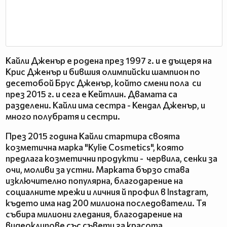
Кайли Дженър е родена през 1997 г. и е дъщеря на
Крис Дженър и бившия олимпийски шампион по
десетобой Брус Дженър, който смени пола си
през 2015 г. и сега е Кейтлин. Двамата са
разделени. Кайли има сестра - Кендал Дженър, и
много полубратя и сестри.
През 2015 година Кайли стартира своята
козметична марка "Kylie Cosmetics", която
предлага козметични продукти - червила, сенки за
очи, моливи за устни. Марката бързо става
изключително популярна, благодарение на
социалните мрежи и личния й профил в Instagram,
където има над 200 милиона последователи. Тя
събира милиони гледания, благодарение на
видеоклипове със съвети за красота.