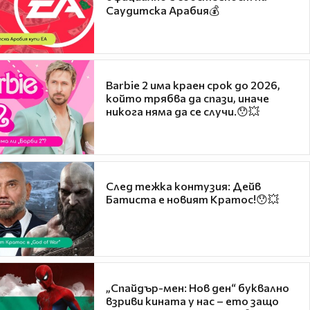
Саудитска Арабия💰
Barbie 2 има краен срок до 2026,
който трябва да спази, иначе
никога няма да се случи.😯💥
След тежка контузия: Дейв
Батиста е новият Кратос!😯💥
„Спайдър-мен: Нов ден“ буквално
взриви кината у нас – ето защо