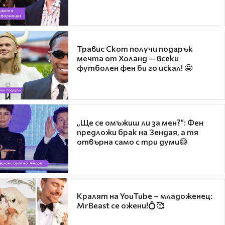
Травис Скот получи подарък
мечта от Холанд — всеки
футболен фен би го искал! 🤩
„Ще се омъжиш ли за мен?“: Фен
предложи брак на Зендая, а тя
отвърна само с три думи😅
Кралят на YouTube – младоженец:
MrBeast се ожени!💍🥰