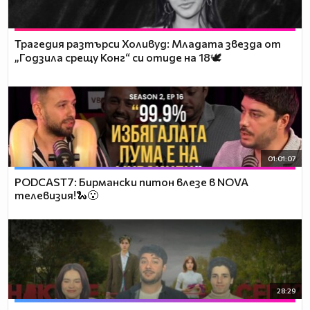
Трагедия разтърси Холивуд: Младата звезда от
„Годзила срещу Конг“ си отиде на 18🕊️
01:01:07
PODCAST7: Бирмански питон влезе в NOVA
телевизия!🐍😮
28:29