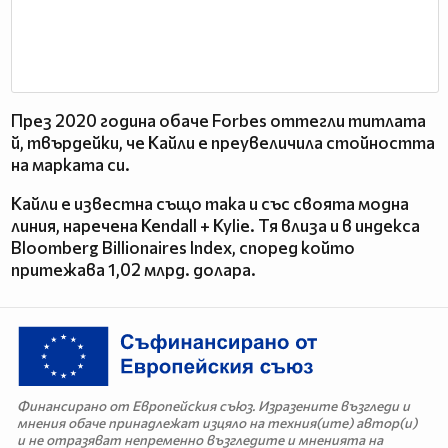
През 2020 година обаче Forbes оттегли титлата
й, твърдейки, че Кайли е преувеличила стойността
на марката си.
Кайли е известна също така и със своята модна
линия, наречена Kendall + Kylie. Тя влиза и в индекса
Bloomberg Billionaires Index, според който
притежава 1,02 млрд. долара.
Финансирано от Европейския съюз. Изразените възгледи и
мнения обаче принадлежат изцяло на техния(ите) автор(и)
и не отразяват непременно възгледите и мненията на