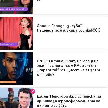
Ариана Гранде изчезва?!
Решението ѝ шокира всички!😯💥
Всички я тананикат, но малцина
знаят истината: VIRAL хитът
„Papaoutai“ всъщност не е изпят
от човек!
Елиът Пейдж разкри истинската
причина за трансформацията на
тялото си!😯💥