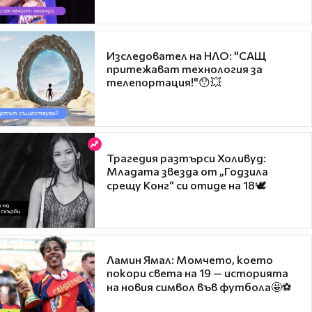
Изследовател на НЛО: "САЩ
притежават технология за
телепортация!"😯💥
Трагедия разтърси Холивуд:
Младата звезда от „Годзила
срещу Конг“ си отиде на 18🕊️
Ламин Ямал: Момчето, което
покори света на 19 — историята
на новия символ във футбола🤩⚽