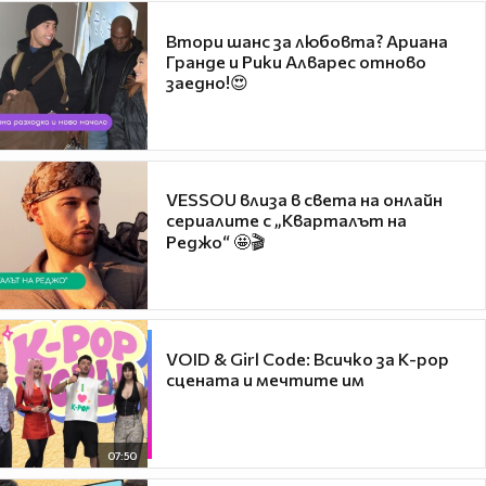
Втори шанс за любовта? Ариана
Гранде и Рики Алварес отново
заедно!😍
VESSOU влиза в света на онлайн
сериалите с „Кварталът на
Реджо“ 🤩🎬
VOID & Girl Code: Всичко за K-pop
сцената и мечтите им
07:50