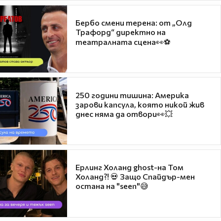
Бербо смени терена: от „Олд
Трафорд“ директно на
театралната сцена👀⚽
250 години тишина: Америка
зарови капсула, която никой жив
днес няма да отвори👀💥
Ерлинг Холанд ghost-на Том
Холанд?! 💀 Защо Спайдър-мен
остана на "seen"😅