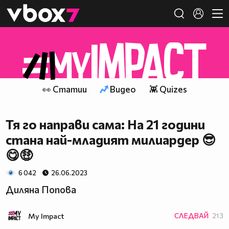
Member of
👾
👀 Статии
Видео
👾 Quizes
Тя го направи сама: На 21 години
стана най-младият милиардер 😎
😋🤑
6 042
26.06.2023
Диляна Попова
My Impact
СЛЕДВАЙ
213