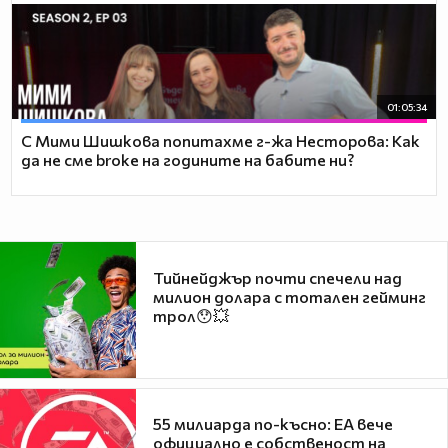
01:05:34
С Мими Шишкова попитахме г-жа Несторова: Как
да не сме broke на годините на бабите ни?
Тийнейджър почти спечели над
милион долара с тотален гейминг
трол😯💥
55 милиарда по-късно: EA вече
официално е собственост на