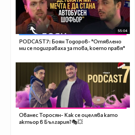
55:04
PODCAST7: ‪Боян Тодоров- "Отявлено
ми се подиграваха за това, което правя"
Ованес Торосян- Как се оцелява като
актьор в България?🎭💥