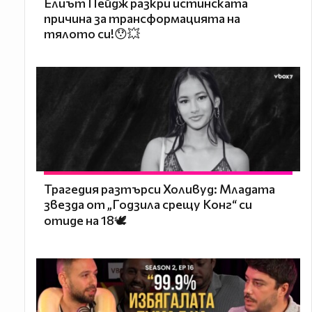
Елиът Пейдж разкри истинската
причина за трансформацията на
тялото си!😯💥
Трагедия разтърси Холивуд: Младата
звезда от „Годзила срещу Конг“ си
отиде на 18🕊️