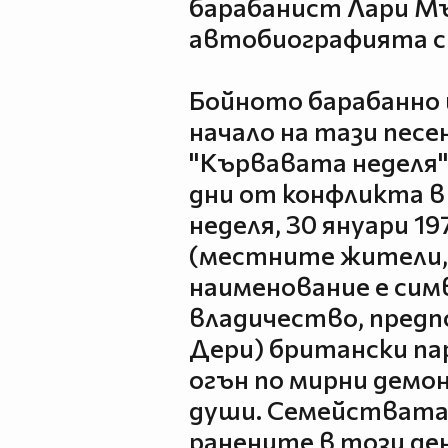
барабанист Лари М
автобиографията си
Бойното барабанно
начало на тази песе
"Кървавата неделя"
дни от конфликта в
неделя, 30 януари 19
(местните жители,
наименование е сим
владичество, предп
Дери) британски п
огън по мирни демо
души. Семействата 
ранените в този ден,