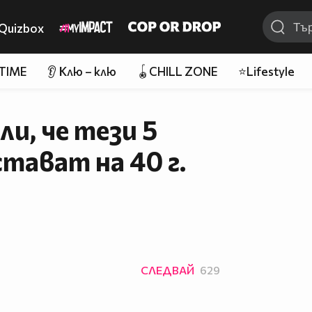
Quizbox
 TIME
👂 Клю – клю
🪀CHILL ZONE
⭐Lifestyle
и, че тези 5
стават на 40 г.
СЛЕДВАЙ
629