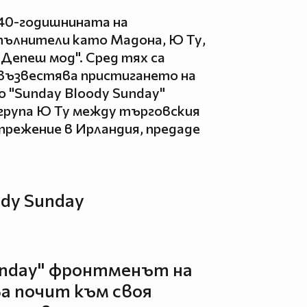
а 40-годишнината на
пълнители като Мадона, Ю Ту,
"Депеш мод". Сред тях са
 възвестява пристигането на
о "Sunday Bloody Sunday"
 група Ю Ту между търговския
прежение в Ирландия, предаде
ody Sunday
Sunday" фронтменът на
а почит към своя