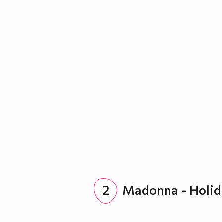
2
Madonna - Holid