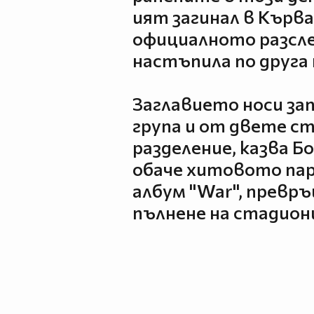
ият загинал в Кърв
официалното разсл
настъпила по друга 
Заглавието носи за
група и от двете с
разделение, казва Б
обаче хитовото пар
албум "War", превръ
пълнене на стадион