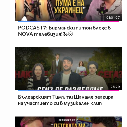
01:01:07
PODCAST7: Бирмански питон влезе в
NOVA телевизия!🐍😮
28:29
Българският Тимъти Шаламе реагира
на участието си в музикален клип