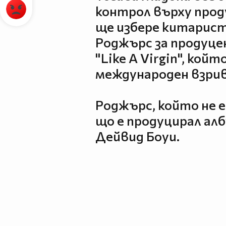
контрол върху проду
ще избере китарист
Роджърс за продуце
"Like A Virgin", кой
международен взрив
Роджърс, който не е
що е продуцирал албу
Дейвид Боуи.