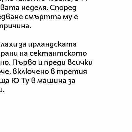
авата неделя. Според
едване смъртта му е
причина.
плахи за ирландската
трани на сектантското
оно. Първо и преди всички
че, включено в третия
ща Ю Ту в машина за
и.