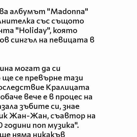
вява албумът "Madonna"
ълнителка със същото
та "Holiday", която
в сингъл на певицата в
ина могат да си
 ще се превърне тази
последствие Кралицата
обаче вече е в процес на
азала зъбите си, знае
рик Жан-Жан, съавтор на
0 години поп музика".
още няма никакъв