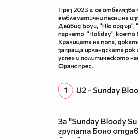
През 2023 г. се отбелязв
емблематични песни на из
Дейвид Боуи, "Ню ордър", 
парчето "Holiday", което
Кралицата на попа, докат
запраща ирландската рок
успех и политическото на
Франс прес.
1
U2 - Sunday Blo
За "Sunday Bloody 
групата Боно отдав