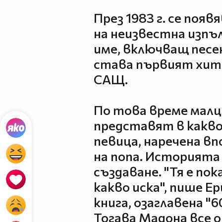
През 1983 г. се поя
на неизвестна изп
име, включващ песен
става първият хито
САЩ.
По това време малц
представят в какво
певица, наречена в
на попа. Историята 
създаване. "Тя е пок
какво иска", пише Е
книга, озаглавена "6
Тогава Мадона все 