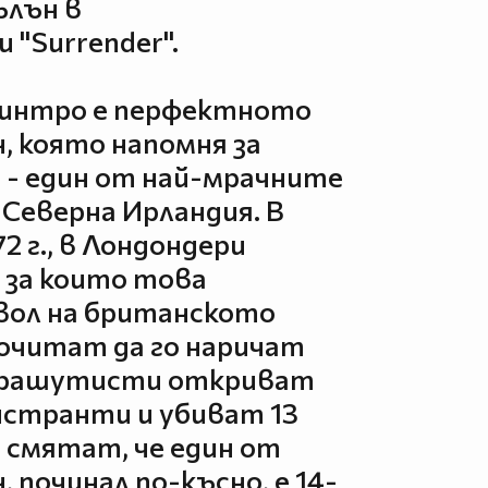
ълън в
 "Surrender".
 интро е перфектното
н, която напомня за
 - един от най-мрачните
 Северна Ирландия. В
72 г., в Лондондери
 за които това
вол на британското
очитат да го наричат
арашутисти откриват
нстранти и убиват 13
смятат, че един от
 починал по-късно, е 14-