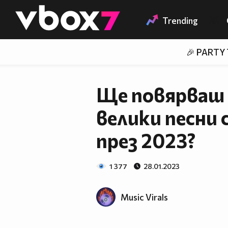
Member of
👾
Trending
🎉 PARTY
Ще повярваш л
велики песни 
през 2023?
1 377
28.01.2023
Music Virals