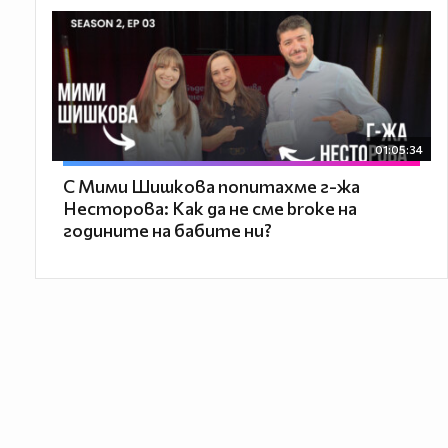
01:05:34
С Мими Шишкова попитахме г-жа
Несторова: Как да не сме broke на
годините на бабите ни?