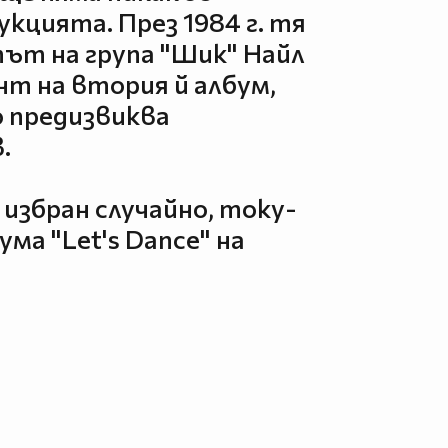
кцията. През 1984 г. тя
ът на група "Шик" Найл
нт на втория й албум,
то предизвиква
.
 избран случайно, току-
ма "Let's Dance" на