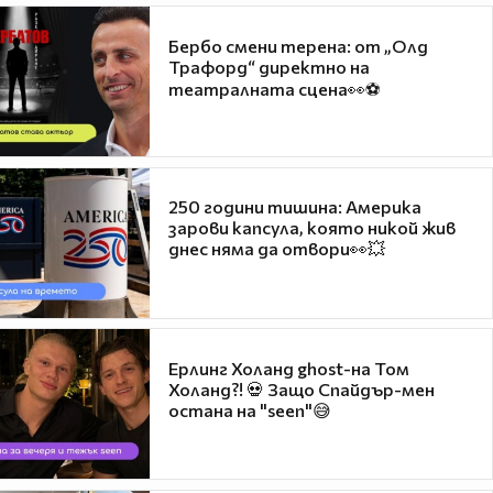
Бербо смени терена: от „Олд
Трафорд“ директно на
театралната сцена👀⚽
250 години тишина: Америка
зарови капсула, която никой жив
днес няма да отвори👀💥
Ерлинг Холанд ghost-на Том
Холанд?! 💀 Защо Спайдър-мен
остана на "seen"😅