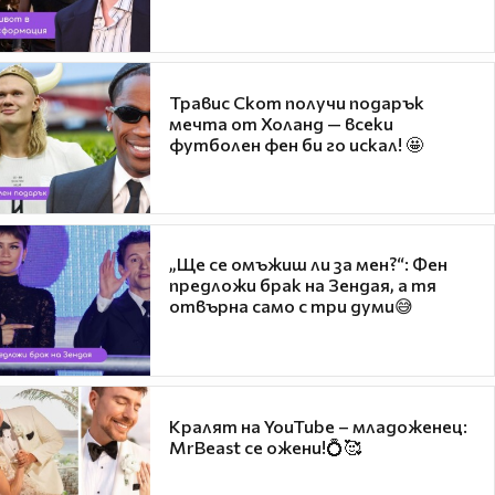
Травис Скот получи подарък
мечта от Холанд — всеки
футболен фен би го искал! 🤩
„Ще се омъжиш ли за мен?“: Фен
предложи брак на Зендая, а тя
отвърна само с три думи😅
Кралят на YouTube – младоженец:
MrBeast се ожени!💍🥰