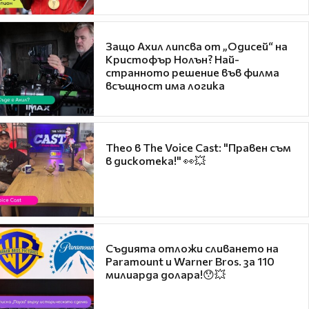
Защо Ахил липсва от „Одисей“ на
Кристофър Нолън? Най-
странното решение във филма
всъщност има логика
Theo в The Voice Cast: "Правен съм
в дискотека!" 👀💥
Съдията отложи сливането на
Paramount и Warner Bros. за 110
милиарда долара!😯💥