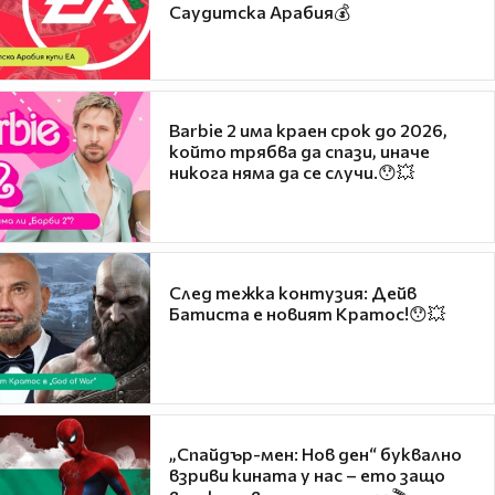
Саудитска Арабия💰
Barbie 2 има краен срок до 2026,
който трябва да спази, иначе
никога няма да се случи.😯💥
След тежка контузия: Дейв
Батиста е новият Кратос!😯💥
„Спайдър-мен: Нов ден“ буквално
взриви кината у нас – ето защо