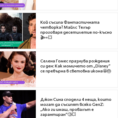
Кой съсипа Фантастичната
четворка? Майлс Телър
проговаря десетилетие по-късно
🎬👀💥
Селена Гомес празнува рождения
си ден: Как момичето от „Disney“
се превърна в световна икона🤩🎂
Джон Сина сподели 4 неща, които
могат да съсипят всяко GenZ:
„Ако ги имаш, провалът е
гарантиран“🧐💥