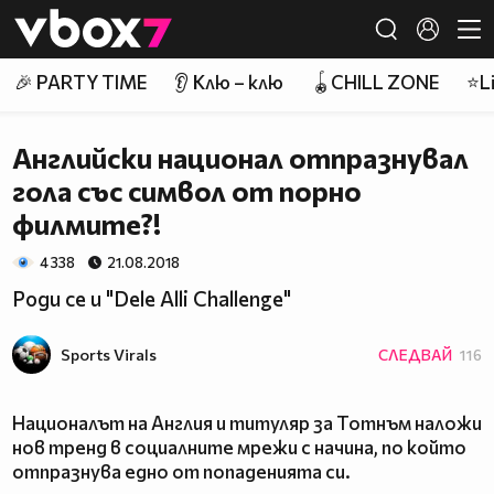
Member of
👾
🎉 PARTY TIME
👂 Клю – клю
🪀CHILL ZONE
⭐Li
Английски национал отпразнувал
гола със символ от порно
филмите?!
4 338
21.08.2018
Роди се и "Dele Alli Challenge"
Sports Virals
СЛЕДВАЙ
116
Националът на Англия и титуляр за Тотнъм наложи
нов тренд в социалните мрежи с начина, по който
отпразнува едно от попаденията си.