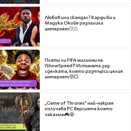
Любов или скандал? Карди Би и
Мадука Окойе разпалиха
интернет❤️‍🔥🔥
Плати ли FIFA милиони на
IShowSpeed?! Истината зад
сделката, която разтърси целия
интернет🤑💥
„Game of Thrones“ най-накрая
получава PC версията която
чакахме🎮🤩