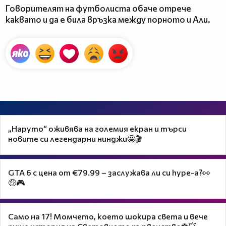
Говорителят на футболиста обаче отрече
каквато и да е била връзка между порното и Али.
„Наруто“ оживява на големия екран и търси
новите си легендарни нинджи🤩🎬
GTA 6 с цена от €79.99 – заслужава ли си hype-а?👀
🤑🎮
Само на 17! Момчето, което шокира света и вече