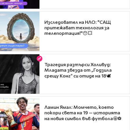
Изследовател на НЛО: "САЩ
притежават технология за
телепортация!"😯💥
Трагедия разтърси Холивуд:
Младата звезда от „Годзила
срещу Конг“ си отиде на 18🕊️
Ламин Ямал: Момчето, което
покори света на 19 — историята
на новия символ във футбола🤩⚽