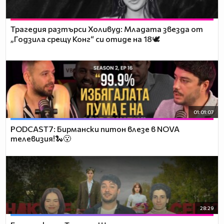
Трагедия разтърси Холивуд: Младата звезда от
„Годзила срещу Конг“ си отиде на 18🕊️
01:01:07
PODCAST7: Бирмански питон влезе в NOVA
телевизия!🐍😮
28:29