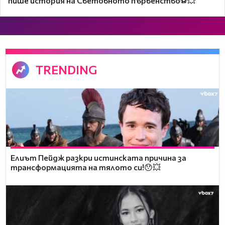
пише история на Световното първенство⚽💥
TRENDING
Елиът Пейдж разкри истинската причина за
трансформацията на тялото си!😯💥