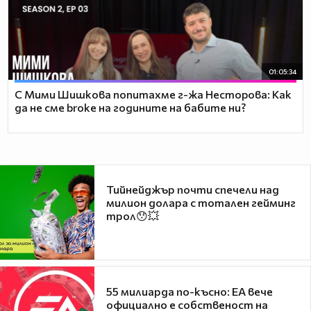
01:05:34
С Мими Шишкова попитахме г-жа Несторова: Как
да не сме broke на годините на бабите ни?
Тийнейджър почти спечели над
милион долара с тотален гейминг
трол😯💥
55 милиарда по-късно: EA вече
официално е собственост на