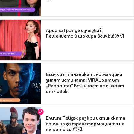
Ариана Гранде изчезва?!
Решението ѝ шокира всички!😯💥
Всички я тананикат, но малцина
знаят истината: VIRAL хитът
„Papaoutai“ всъщност не е изпят
от човек!
Елиът Пейдж разкри истинската
причина за трансформацията на
тялото си!😯💥