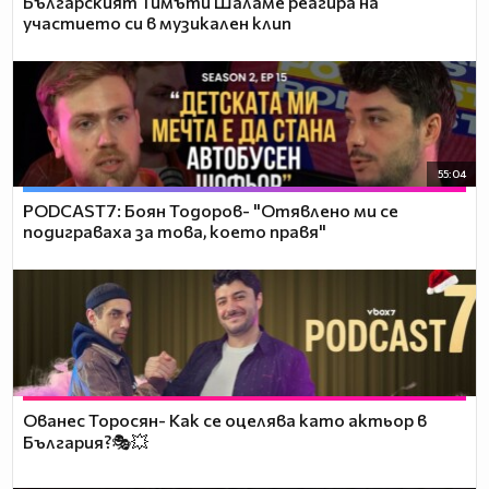
Българският Тимъти Шаламе реагира на
участието си в музикален клип
55:04
PODCAST7: ‪Боян Тодоров- "Отявлено ми се
подиграваха за това, което правя"
Ованес Торосян- Как се оцелява като актьор в
България?🎭💥