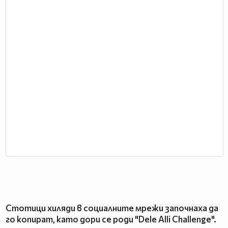
Стотици хиляди в социалните мрежи започнаха да
го копират, като дори се роди "Dele Alli Challenge".