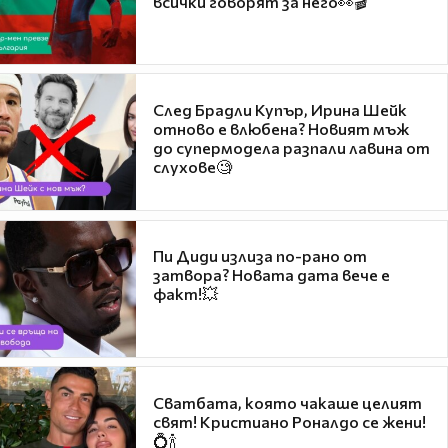
всички говорят за него👀🎬
След Брадли Купър, Ирина Шейк
отново е влюбена? Новият мъж
до супермодела разпали лавина от
слухове🧐
Пи Диди излиза по-рано от
затвора? Новата дата вече е
факт!💥
Сватбата, която чакаше целият
свят! Кристиано Роналдо се жени!
💍🍾