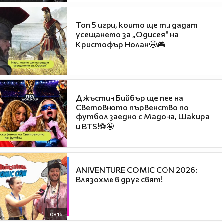
Топ 5 игри, които ще ти дадат
усещането за „Одисея“ на
Кристофър Нолан🤩🎮
Джъстин Бийбър ще пее на
Световното първенство по
футбол заедно с Мадона, Шакира
и BTS!⚽🤩
ANIVENTURE COMIC CON 2026:
Влязохме в друг свят!
08:16