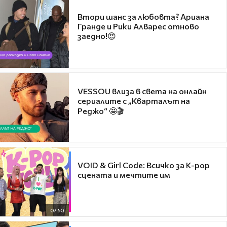
Втори шанс за любовта? Ариана
Гранде и Рики Алварес отново
заедно!😍
VESSOU влиза в света на онлайн
сериалите с „Кварталът на
Реджо“ 🤩🎬
VOID & Girl Code: Всичко за K-pop
сцената и мечтите им
07:50