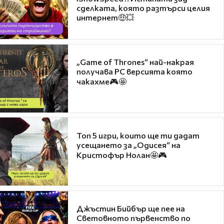
сделката, която разтърси целия
интернет🤑💥
„Game of Thrones“ най-накрая
получава PC версията която
чакахме🎮🤩
Топ 5 игри, които ще ти дадат
усещането за „Одисея“ на
Кристофър Нолан🤩🎮
Джъстин Бийбър ще пее на
Световното първенство по