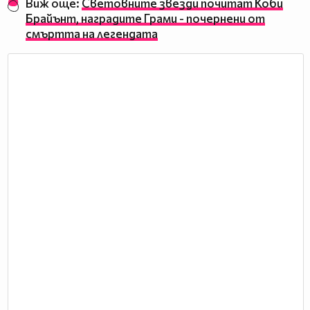
Виж още:
Световните звезди почитат Коби
Брайънт, наградите Грами - почернени от
смъртта на легендата