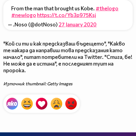
From the man that brought us Kobe.
#thelogo
#newlogo
https://t.co/Yb3p975Ksj
— .Noso (@dotNoso)
27 January 2020
"Кой си ти и как предсказваш бъдещето", "Какво
те накара да направиш това предсказания като
начало", питат потребители на Twitter. "Стига, бе!
Не може да е истина", е последният туит на
пророка.
Източник thumbnail: Getty Images