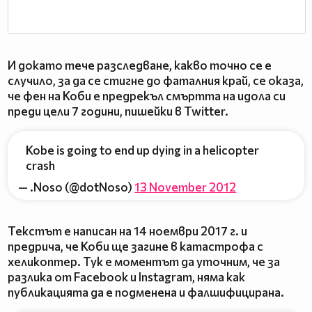
И докато тече разследване, какво точно се е
случило, за да се стигне до фаталния край, се оказа,
че фен на Коби е предрекъл смъртта на идола си
преди цели 7 години, пишейки в Twitter.
Kobe is going to end up dying in a helicopter
crash
— .Noso (@dotNoso)
13 November 2012
Текстът е написан на 14 ноември 2017 г. и
предрича, че Коби ще загине в катастрофа с
хеликоптер. Тук е моментът да уточним, че за
разлика от Facebook и Instagram, няма как
публикацията да е подменена и фалшифицирана.