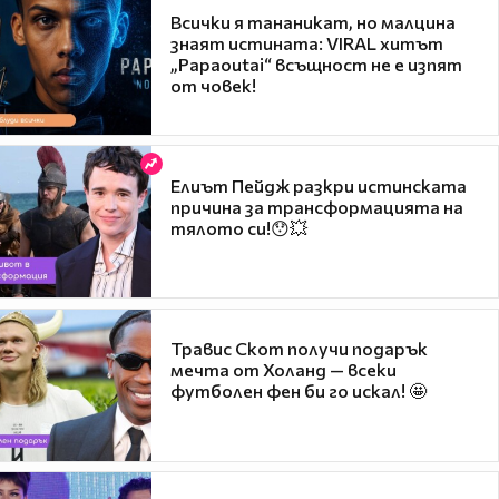
Всички я тананикат, но малцина
знаят истината: VIRAL хитът
„Papaoutai“ всъщност не е изпят
от човек!
Елиът Пейдж разкри истинската
причина за трансформацията на
тялото си!😯💥
Травис Скот получи подарък
мечта от Холанд — всеки
футболен фен би го искал! 🤩