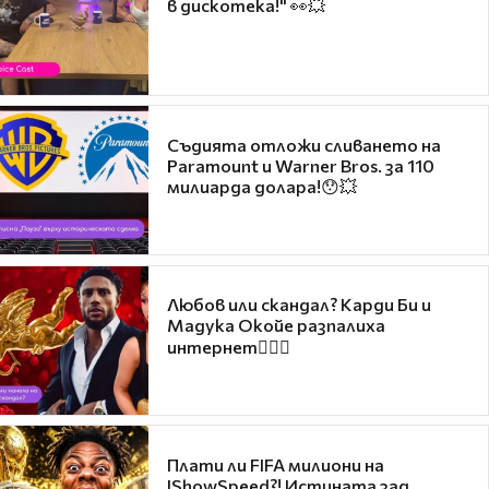
в дискотека!" 👀💥
Съдията отложи сливането на
Paramount и Warner Bros. за 110
милиарда долара!😯💥
Любов или скандал? Карди Би и
Мадука Окойе разпалиха
интернет❤️‍🔥🔥
Плати ли FIFA милиони на
IShowSpeed?! Истината зад