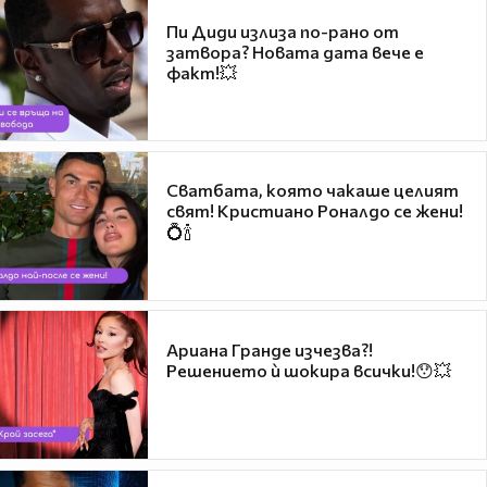
Пи Диди излиза по-рано от
затвора? Новата дата вече е
факт!💥
Сватбата, която чакаше целият
свят! Кристиано Роналдо се жени!
💍🍾
Ариана Гранде изчезва?!
Решението ѝ шокира всички!😯💥