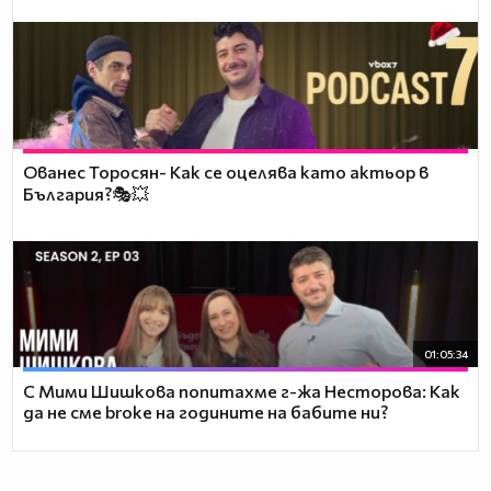
Ованес Торосян- Как се оцелява като актьор в
България?🎭💥
01:05:34
С Мими Шишкова попитахме г-жа Несторова: Как
да не сме broke на годините на бабите ни?