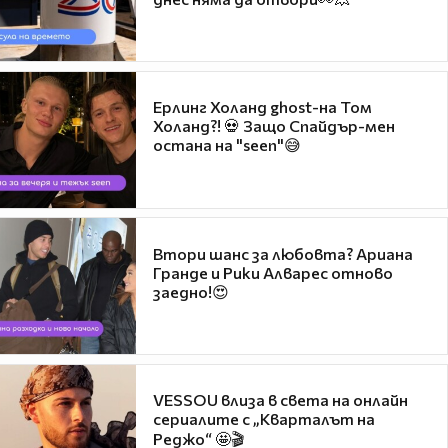
Ерлинг Холанд ghost-на Том
Холанд?! 💀 Защо Спайдър-мен
остана на "seen"😅
Втори шанс за любовта? Ариана
Гранде и Рики Алварес отново
заедно!😍
VESSOU влиза в света на онлайн
сериалите с „Кварталът на
Реджо“ 🤩🎬