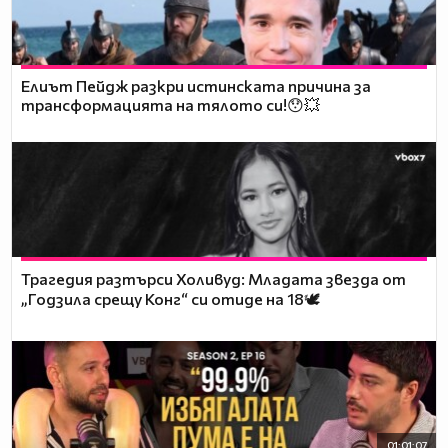
Елиът Пейдж разкри истинската причина за
трансформацията на тялото си!😯💥
Трагедия разтърси Холивуд: Младата звезда от
„Годзила срещу Конг“ си отиде на 18🕊️
01:01:07