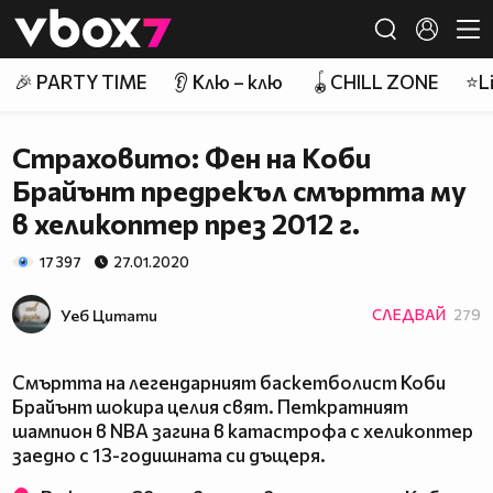
Member of
👾
🎉 PARTY TIME
👂 Клю – клю
🪀CHILL ZONE
⭐Li
Страховито: Фен на Коби
Брайънт предрекъл смъртта му
в хеликоптер през 2012 г.
17 397
27.01.2020
Уеб Цитати
СЛЕДВАЙ
279
Смъртта на легендарният баскетболист Коби
Брайънт шокира целия свят. Петкратният
шампион в NBA загина в катастрофа с хеликоптер
заедно с 13-годишната си дъщеря.