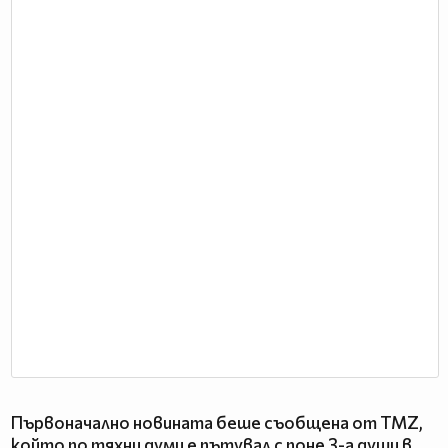
Първоначално новината беше съобщена от TMZ,
който по тяхни думи е пътувал с поне 3-а души в