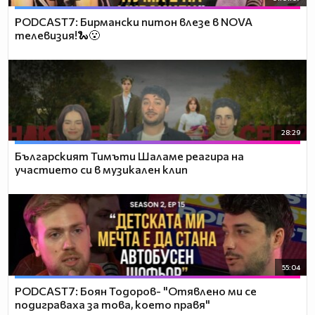
PODCAST7: Бирмански питон влезе в NOVA
телевизия!🐍😮
28:29
Българският Тимъти Шаламе реагира на
участието си в музикален клип
55:04
PODCAST7: ‪Боян Тодоров- "Отявлено ми се
подиграваха за това, което правя"