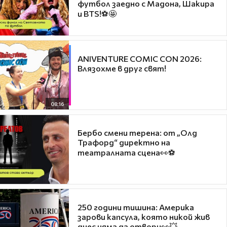
футбол заедно с Мадона, Шакира
и BTS!⚽🤩
ANIVENTURE COMIC CON 2026:
Влязохме в друг свят!
08:16
Бербо смени терена: от „Олд
Трафорд“ директно на
театралната сцена👀⚽
250 години тишина: Америка
зарови капсула, която никой жив
днес няма да отвори👀💥