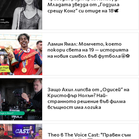
Младата звезда от „Годзила
срещу Конг“ си отиде на 18🕊️
Ламин Ямал: Момчето, което
покори света на 19 — историята
на новия символ във футбола🤩⚽
Защо Ахил липсва от „Одисей“ на
Кристофър Нолън? Най-
странното решение във филма
всъщност има логика
Theo в The Voice Cast: "Правен съм