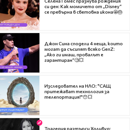
Селена Гомес празнува рождения
си ден: Как момичето от „Disney“
се превърна в световна икона🤩🎂
Джон Сина сподели 4 неща, които
могат да съсипят всяко GenZ:
„Ако ги имаш, провалът е
гарантиран“🧐💥
Изследовател на НЛО: "САЩ
притежават технология за
телепортация!"😯💥
Трагедия разтърси Холивуд: