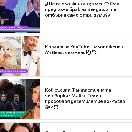
„Ще се омъжиш ли за мен?“: Фен
предложи брак на Зендая, а тя
отвърна само с три думи😅
Кралят на YouTube – младоженец:
MrBeast се ожени!💍🥰
Кой съсипа Фантастичната
четворка? Майлс Телър
проговаря десетилетие по-късно
🎬👀💥