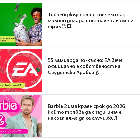
Тийнейджър почти спечели над
милион долара с тотален гейминг
трол😯💥
55 милиарда по-късно: EA вече
официално е собственост на
Саудитска Арабия💰
Barbie 2 има краен срок до 2026,
който трябва да спази, иначе
никога няма да се случи.😯💥