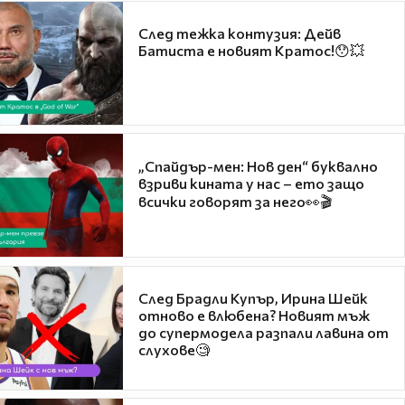
След тежка контузия: Дейв
Батиста е новият Кратос!😯💥
„Спайдър-мен: Нов ден“ буквално
взриви кината у нас – ето защо
всички говорят за него👀🎬
След Брадли Купър, Ирина Шейк
отново е влюбена? Новият мъж
до супермодела разпали лавина от
слухове🧐