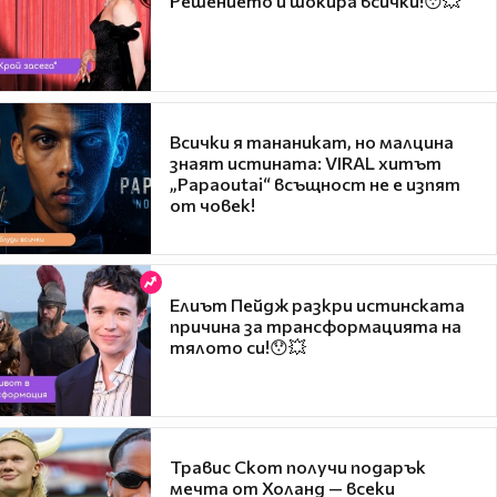
Решението ѝ шокира всички!😯💥
Всички я тананикат, но малцина
знаят истината: VIRAL хитът
„Papaoutai“ всъщност не е изпят
от човек!
Елиът Пейдж разкри истинската
причина за трансформацията на
тялото си!😯💥
Травис Скот получи подарък
мечта от Холанд — всеки