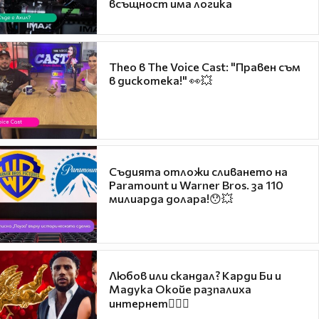
всъщност има логика
Theo в The Voice Cast: "Правен съм
в дискотека!" 👀💥
Съдията отложи сливането на
Paramount и Warner Bros. за 110
милиарда долара!😯💥
Любов или скандал? Карди Би и
Мадука Окойе разпалиха
интернет❤️‍🔥🔥