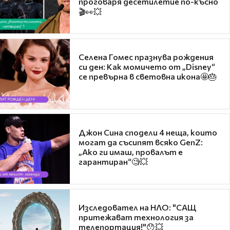
проговаря десетилетие по-късно
🎬👀💥
Селена Гомес празнува рождения
си ден: Как момичето от „Disney“
се превърна в световна икона🤩🎂
Джон Сина сподели 4 неща, които
могат да съсипят всяко GenZ:
„Ако ги имаш, провалът е
гарантиран“🧐💥
Изследовател на НЛО: "САЩ
притежават технология за
телепортация!"😯💥