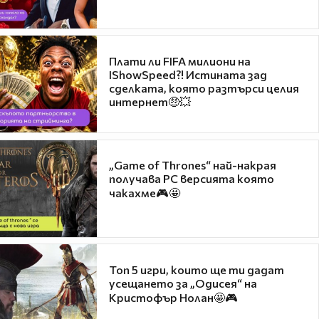
Плати ли FIFA милиони на
IShowSpeed?! Истината зад
сделката, която разтърси целия
интернет🤑💥
„Game of Thrones“ най-накрая
получава PC версията която
чакахме🎮🤩
Топ 5 игри, които ще ти дадат
усещането за „Одисея“ на
Кристофър Нолан🤩🎮