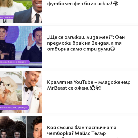
футболен фен би го искал! 🤩
„Ще се омъжиш ли за мен?“: Фен
предложи брак на Зендая, а тя
отвърна само с три думи😅
Кралят на YouTube – младоженец:
MrBeast се ожени!💍🥰
Кой съсипа Фантастичната
четворка? Майлс Телър