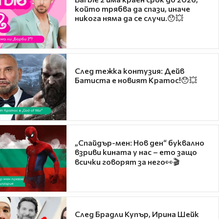
който трябва да спази, иначе
никога няма да се случи.😯💥
След тежка контузия: Дейв
Батиста е новият Кратос!😯💥
„Спайдър-мен: Нов ден“ буквално
взриви кината у нас – ето защо
всички говорят за него👀🎬
След Брадли Купър, Ирина Шейк