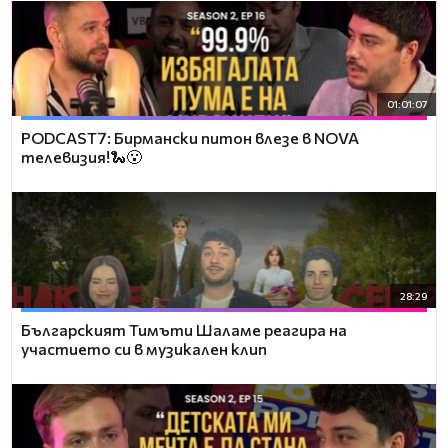
01:01:07
PODCAST7: Бирмански питон влезе в NOVA
телевизия!🐍😮
28:29
Българският Тимъти Шаламе реагира на
участието си в музикален клип