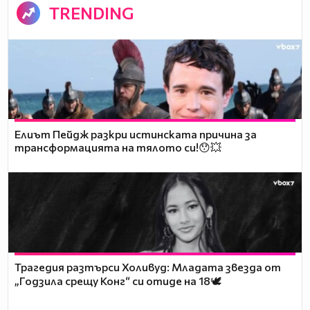
TRENDING
Елиът Пейдж разкри истинската причина за
трансформацията на тялото си!😯💥
Трагедия разтърси Холивуд: Младата звезда от
„Годзила срещу Конг“ си отиде на 18🕊️