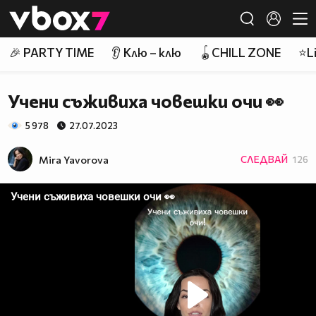
Member of
👾
🎉 PARTY TIME
👂 Клю – клю
🪀CHILL ZONE
⭐Li
Учени съживиха човешки очи 👀
5 978
27.07.2023
Mira Yavorova
СЛЕДВАЙ
126