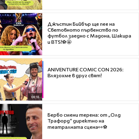
Джъстин Бийбър ще пее на
Световното първенство по
футбол заедно с Мадона, Шакира
и BTS!⚽🤩
ANIVENTURE COMIC CON 2026:
Влязохме в друг свят!
08:16
Бербо смени терена: от „Олд
Трафорд“ директно на
театралната сцена👀⚽