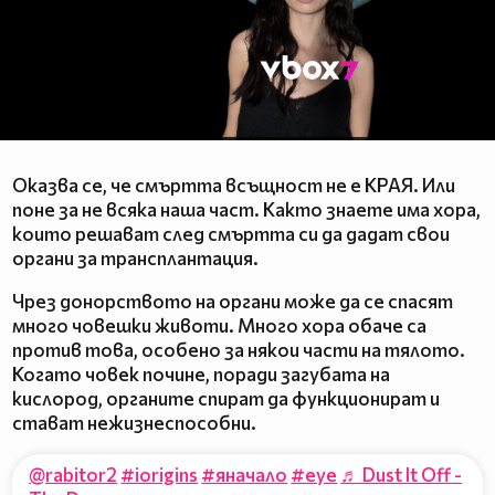
Оказва се, че смъртта всъщност не е КРАЯ. Или
поне за не всяка наша част. Както знаете има хора,
които решават след смъртта си да дадат свои
органи за трансплантация.
Чрез донорството на органи може да се спасят
много човешки животи. Много хора обаче са
против това, особено за някои части на тялото.
Когато човек почине, поради загубата на
кислород, органите спират да функционират и
стават нежизнеспособни.
@rabitor2
#iorigins
#яначало
#eye
♬ Dust It Off -