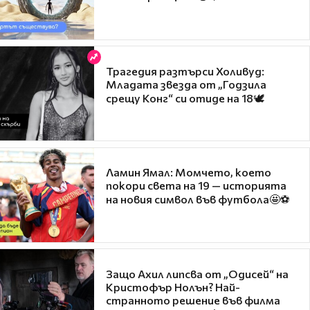
Трагедия разтърси Холивуд:
Младата звезда от „Годзила
срещу Конг“ си отиде на 18🕊️
Ламин Ямал: Момчето, което
покори света на 19 — историята
на новия символ във футбола🤩⚽
Защо Ахил липсва от „Одисей“ на
Кристофър Нолън? Най-
странното решение във филма