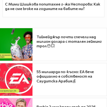
С Мими Шишкова попитахме г-жа Несторова: Как
да не сме broke на годините на бабите ни?
Тийнейджър почти спечели над
милион долара с тотален гейминг
трол😯💥
55 милиарда по-късно: EA вече
официално е собственост на
Саудитска Арабия💰
Barbie 2 има краен срок до 2026,