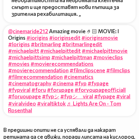
необратимостта на невронната клетъчна
смърт и ще предоставят нови пътища за
зрителна рехабилитация. „
@cinemaride212
Amazing movie 🤌🏻 MOVIE: I
Origins
#iorigins
#ioriginsedit
#ioriginsmovie
#Iorigins
#britmarling
#britmarlingedit
#michaelpitt
#michaelpittedit
#michaelpittmovie
#michaelpittsimp
#michaelpittman
#movieclips
#movies
#movierecommendations
#movierecommendation
#filmclipscene
#filmclips
#filmrecommendation
#cinematics
#cinematography
#cinema
#fyp
#fypage
#fypviral
#foru
#forupage
#foryoupageofficiall
#foruoupage
#fypシ
#fypシ゚viral
#fypage
#viral
#viralvideo
#viraltiktok
♬ Lights Are On - Tom
Rosenthal
В предишни опити не са успявали да накарат
ретината да се движи, поради липсата на кислород,