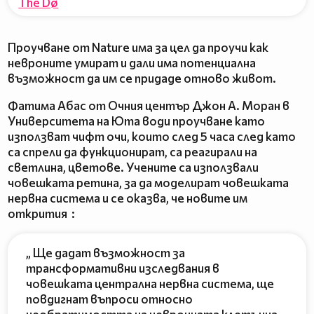
The Dø
Проучване от Nature има за цел да проучи как
невроните умират и дали има потенциална
възможност да им се придаде отново живот.
Фатима Абас от Очния център Джон А. Моран в
Университета на Юта води проучване като
използват чифт очи, които след 5 часа след като
са спрели да функционират, са реагирали на
светлина, цветове. Учените са използвали
човешката ретина, за да моделират човешката
нервна система и се оказва, че новите им
открития :
„ Ще дадат възможност за
трансформативни изследвания в
човешката централна нервна система, ще
повдигнат въпроси относно