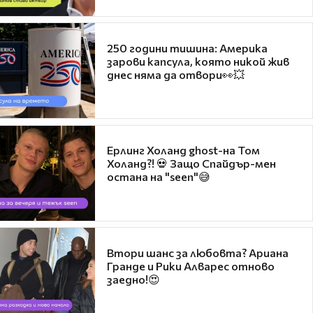
250 години тишина: Америка
зарови капсула, която никой жив
днес няма да отвори👀💥
Ерлинг Холанд ghost-на Том
Холанд?! 💀 Защо Спайдър-мен
остана на "seen"😅
Втори шанс за любовта? Ариана
Гранде и Рики Алварес отново
заедно!😍