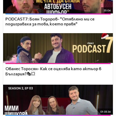
55:04
PODCAST7: ‪Боян Тодоров- "Отявлено ми се
подиграваха за това, което правя"
Ованес Торосян- Как се оцелява като актьор в
България?🎭💥
01:05:34