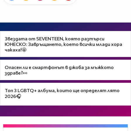
Звездата от SEVENTEEN, която разтърси
ЮНЕСКО: Завръщането, което всички млади хора
чакаха!🤩
Опасен ли е смартфонът в джоба за мъжкото
здраве?👀
Топ 3 LGBTQ+ албума, които ще определят лято
2026🎧