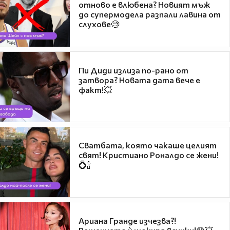
отново е влюбена? Новият мъж
до супермодела разпали лавина от
слухове🧐
Пи Диди излиза по-рано от
затвора? Новата дата вече е
факт!💥
Сватбата, която чакаше целият
свят! Кристиано Роналдо се жени!
💍🍾
Ариана Гранде изчезва?!