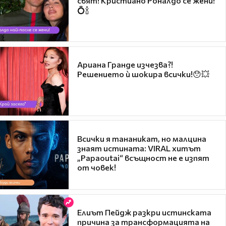
свят! Кристиано Роналдо се жени!
💍🍾
Ариана Гранде изчезва?!
Решението ѝ шокира всички!😯💥
Всички я тананикат, но малцина
знаят истината: VIRAL хитът
„Papaoutai“ всъщност не е изпят
от човек!
Елиът Пейдж разкри истинската
причина за трансформацията на