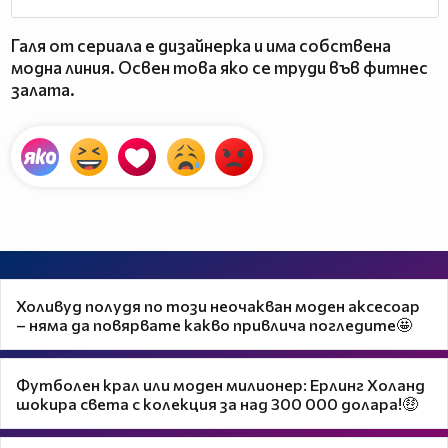
Галя от сериала е дизайнерка и има собствена
модна линия. Освен това яко се труди във фитнес
залата.
Холивуд полудя по този неочакван моден аксесоар
– няма да повярвате какво привлича погледите🤩
Футболен крал или моден милионер: Ерлинг Хoланд
шокира света с колекция за над 300 000 долара!🤑