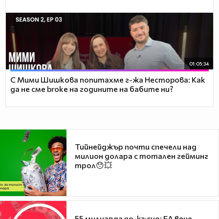
01:05:34
С Мими Шишкова попитахме г-жа Несторова: Как
да не сме broke на годините на бабите ни?
Тийнейджър почти спечели над
милион долара с тотален гейминг
трол😯💥
55 милиарда по-късно: EA вече