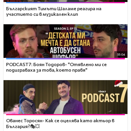
Българският Тимъти Шаламе реагира на
участието си в музикален клип
55:04
PODCAST7: ‪Боян Тодоров- "Отявлено ми се
подиграваха за това, което правя"
Ованес Торосян- Как се оцелява като актьор в
България?🎭💥