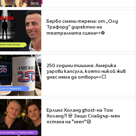
08:16
Бербо смени терена: от „Олд
Трафорд“ директно на
театралната сцена👀⚽
250 години тишина: Америка
зарови капсула, която никой жив
днес няма да отвори👀💥
Ерлинг Холанд ghost-на Том
Холанд?! 💀 Защо Спайдър-мен
остана на "seen"😅