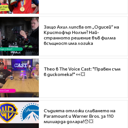
Защо Ахил липсва от „Одисей“ на
Кристофър Нолън? Най-
странното решение във филма
всъщност има логика
Theo в The Voice Cast: "Правен съм
в дискотека!" 👀💥
Съдията отложи сливането на
Paramount и Warner Bros. за 110
милиарда долара!😯💥