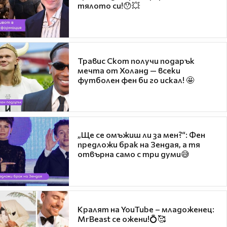
тялото си!😯💥
Травис Скот получи подарък
мечта от Холанд — всеки
футболен фен би го искал! 🤩
„Ще се омъжиш ли за мен?“: Фен
предложи брак на Зендая, а тя
отвърна само с три думи😅
Кралят на YouTube – младоженец:
MrBeast се ожени!💍🥰