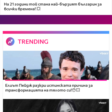
На 21 години той стана най-бързият българин за
всички времена! 💥
TRENDING
Елиът Пейдж разкри истинската причина за
трансформацията на тялото си!😯💥