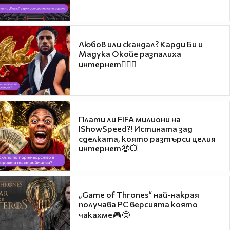
Любов или скандал? Карди Би и
Мадука Окойе разпалиха
интернет❤️‍🔥🔥
Плати ли FIFA милиони на
IShowSpeed?! Истината зад
сделката, която разтърси целия
интернет🤑💥
„Game of Thrones“ най-накрая
получава PC версията която
чакахме🎮🤩