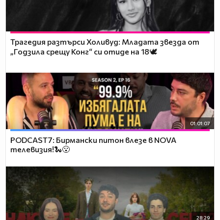
Трагедия разтърси Холивуд: Младата звезда от
„Годзила срещу Конг“ си отиде на 18🕊️
01:01:07
PODCAST7: Бирмански питон влезе в NOVA
телевизия!🐍😮
28:29