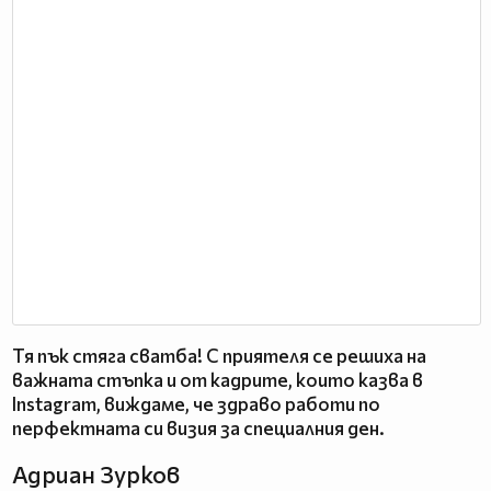
Тя пък стяга сватба! С приятеля се решиха на
важната стъпка и от кадрите, които казва в
Instagram, виждаме, че здраво работи по
перфектната си визия за специалния ден.
Адриан Зурков