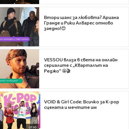
Втори шанс за любовта? Ариана
Гранде и Рики Алварес отново
заедно!😍
VESSOU влиза в света на онлайн
сериалите с „Кварталът на
Реджо“ 🤩🎬
VOID & Girl Code: Всичко за K-pop
сцената и мечтите им
07:50