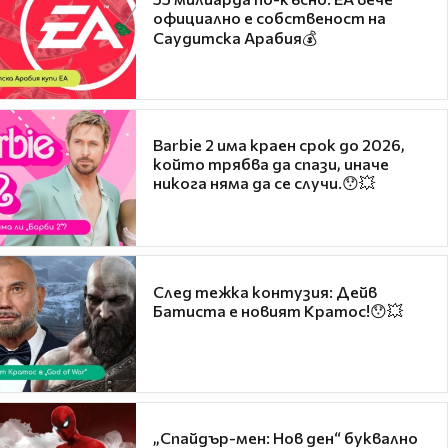
официално е собственост на
Саудитска Арабия💰
Barbie 2 има краен срок до 2026,
който трябва да спази, иначе
никога няма да се случи.😯💥
След тежка контузия: Дейв
Батиста е новият Кратос!😯💥
„Спайдър-мен: Нов ден“ буквално