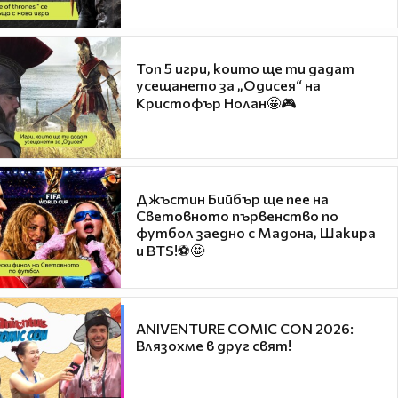
Топ 5 игри, които ще ти дадат
усещането за „Одисея“ на
Кристофър Нолан🤩🎮
Джъстин Бийбър ще пее на
Световното първенство по
футбол заедно с Мадона, Шакира
и BTS!⚽🤩
ANIVENTURE COMIC CON 2026:
Влязохме в друг свят!