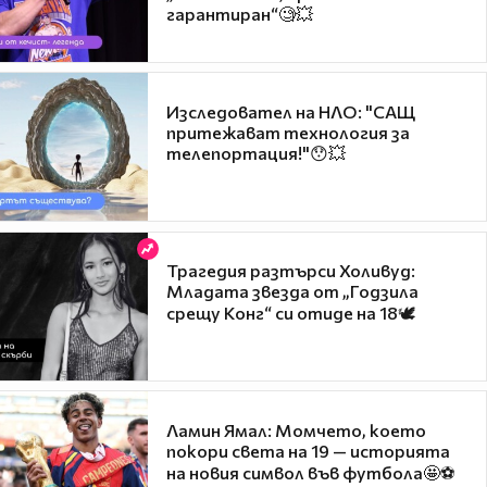
гарантиран“🧐💥
Изследовател на НЛО: "САЩ
притежават технология за
телепортация!"😯💥
Трагедия разтърси Холивуд:
Младата звезда от „Годзила
срещу Конг“ си отиде на 18🕊️
Ламин Ямал: Момчето, което
покори света на 19 — историята
на новия символ във футбола🤩⚽