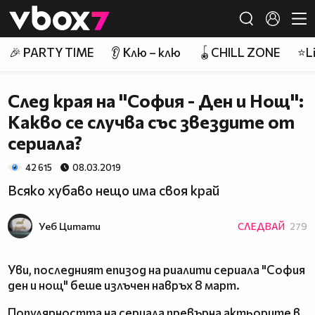
Member of
👾
🎉 PARTY TIME
👂 Клю – клю
🪀CHILL ZONE
⭐Li
След края на ''София - Ден и Нощ'':
Какво се случва със звездите от
сериала?
42 615
08.03.2019
Всяко хубаво нещо има своя край
Уеб Цитати
СЛЕДВАЙ
279
Уви, последният епизод на риалити сериала "София
ден и нощ" беше излъчен навръх 8 март.
Популярността на сериала превърна актьорите в