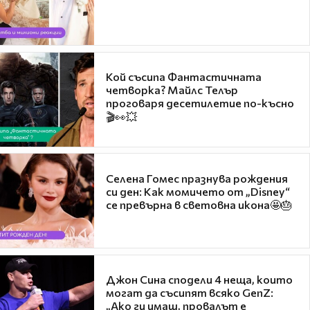
Кой съсипа Фантастичната
четворка? Майлс Телър
проговаря десетилетие по-късно
🎬👀💥
Селена Гомес празнува рождения
си ден: Как момичето от „Disney“
се превърна в световна икона🤩🎂
Джон Сина сподели 4 неща, които
могат да съсипят всяко GenZ:
„Ако ги имаш, провалът е