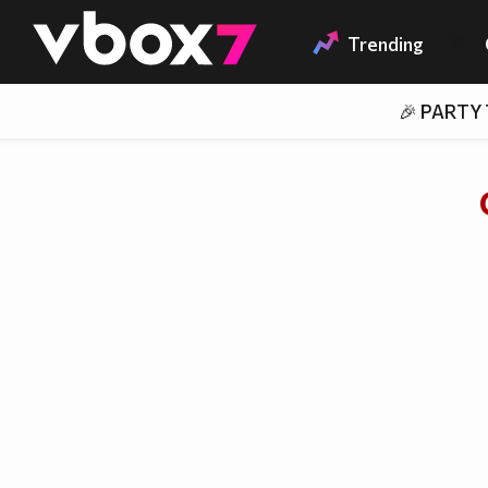
Member of
👾
Trending
🎉 PARTY