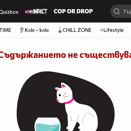
Quizbox
 TIME
👂 Клю – клю
🪀CHILL ZONE
⭐Lifestyle
Съдържанието не съществув