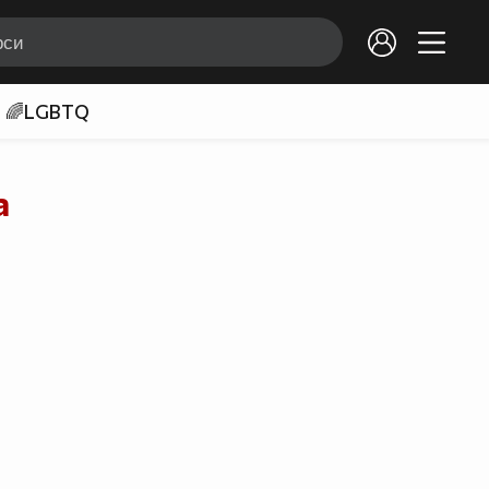
🌈LGBTQ
а