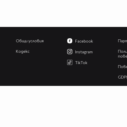
Общи условия
Парт
Facebook
Кодекс
Поли
Instagram
пов
TikTok
Пов
GDP
Изв