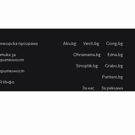
ньорска програма
Abv.bg
Vesti.bg
Gong.bg
тика за
Оhnamama.bg
Edna.bg
ерителност
Sinoptik.bg
Grabo.bg
ерителност
Pariteni.bg
R Инфо
За нас
За реклама
естия
Контакт
Помощ
VBox7 блог
© 2026 Всички права