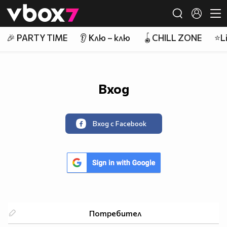
Member of
👾
🎉 PARTY TIME
👂 Клю – клю
🪀CHILL ZONE
⭐Li
Вход
Вход с Facebook