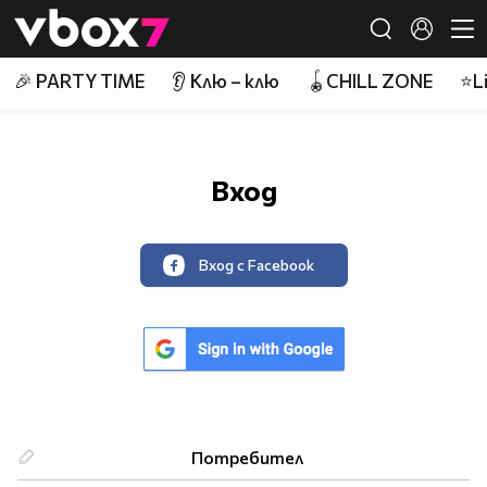
Member of
👾
🎉 PARTY TIME
👂 Клю – клю
🪀CHILL ZONE
⭐Li
Вход
Вход с Facebook