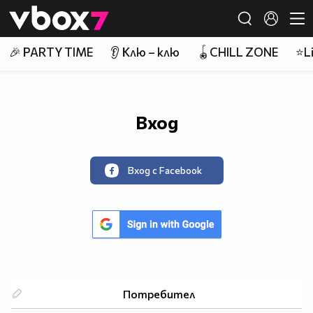
Member of
👾
🎉 PARTY TIME
👂 Клю – клю
🪀CHILL ZONE
⭐Li
Вход
Вход с Facebook