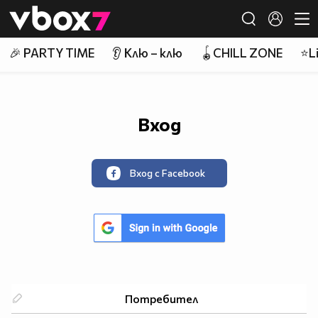
Member of
👾
🎉 PARTY TIME
👂 Клю – клю
🪀CHILL ZONE
⭐Li
Вход
Вход с Facebook