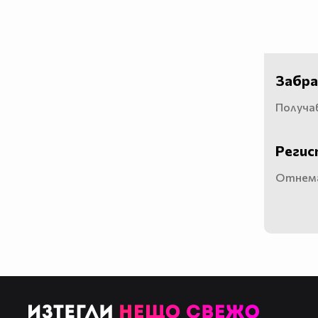
Забра
Получав
Регис
Отнема