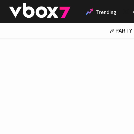
Member of
👾
Trending
🎉 PARTY