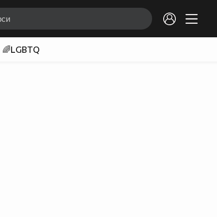
🌈LGBTQ