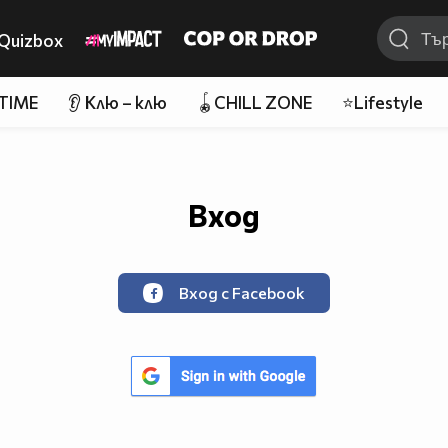
Quizbox
 TIME
👂 Клю – клю
🪀CHILL ZONE
⭐Lifestyle
Вход
Вход с Facebook