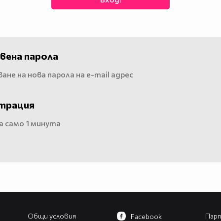
вена парола
ане на нова парола на e-mail адрес
трация
 само 1 минута
Общи условия
Парт
Facebook