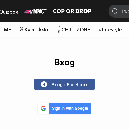
Quizbox
 TIME
👂 Клю – клю
🪀CHILL ZONE
⭐Lifestyle
Вход
Вход с Facebook