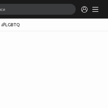
🌈LGBTQ