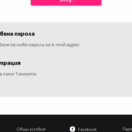
вена парола
ане на нова парола на e-mail адрес
трация
 само 1 минута
Общи условия
Парт
Facebook