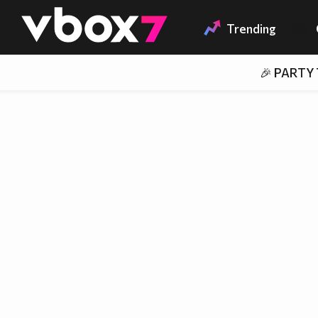
Member of
👾
Trending
🎉 PARTY