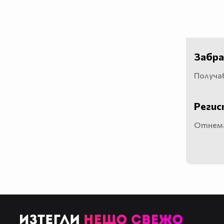
Забра
Получав
Регис
Отнема