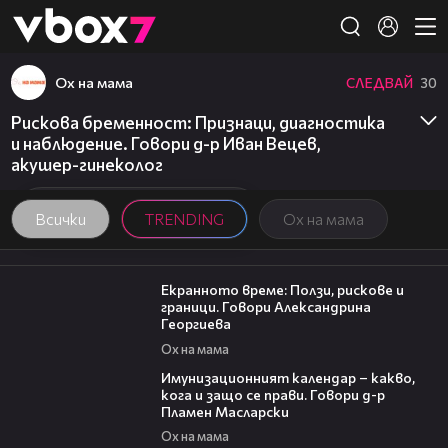
Member of
👾
Ох на мама
СЛЕДВАЙ
30
Рискова бременност: Признаци, диагностика
и наблюдение. Говори д-р Иван Вецев,
акушер-гинеколог
Всички
TRENDING
Ох на мама
22:19
Екранното време: Ползи, рискове и
граници. Говори Александрина
Георгиева
Ох на мама
24:07
Имунизационният календар – какво,
кога и защо се прави. Говори д-р
Пламен Масларски
Ох на мама
16:28