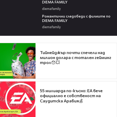
DIEMA FAMILY
diemafamily
00:36
Романтични следобеди с филмите по
DIEMA FAMILY
diemafamily
Тийнейджър почти спечели над
милион долара с тотален гейминг
трол😯💥
55 милиарда по-късно: EA вече
официално е собственост на
Саудитска Арабия💰