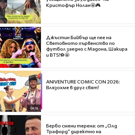
Кристофър Нолан🤩🎮
Джъстин Бийбър ще пее на
Световното първенство по
футбол заедно с Мадона, Шакира
и BTS!⚽🤩
ANIVENTURE COMIC CON 2026:
Влязохме в друг свят!
08:16
Бербо смени терена: от „Олд
Трафорд“ директно на