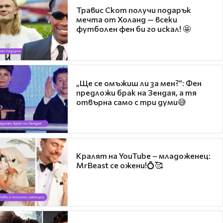
Травис Скот получи подарък
мечта от Холанд — всеки
футболен фен би го искал! 🤩
„Ще се омъжиш ли за мен?“: Фен
предложи брак на Зендая, а тя
отвърна само с три думи😅
Кралят на YouTube – младоженец:
MrBeast се ожени!💍🥰