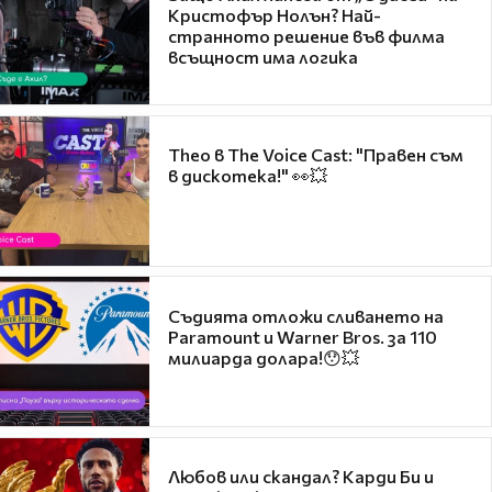
Кристофър Нолън? Най-
странното решение във филма
всъщност има логика
Theo в The Voice Cast: "Правен съм
в дискотека!" 👀💥
Съдията отложи сливането на
Paramount и Warner Bros. за 110
милиарда долара!😯💥
Любов или скандал? Карди Би и