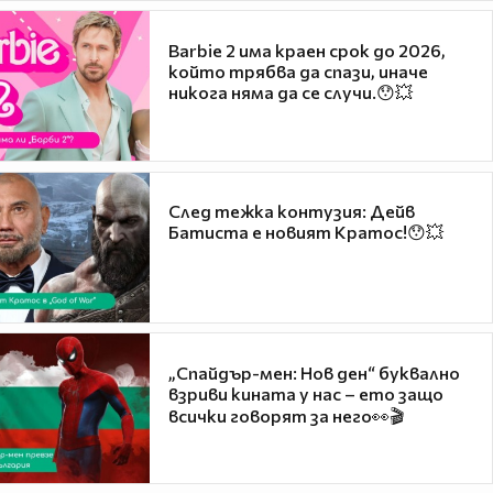
Barbie 2 има краен срок до 2026,
който трябва да спази, иначе
никога няма да се случи.😯💥
След тежка контузия: Дейв
Батиста е новият Кратос!😯💥
„Спайдър-мен: Нов ден“ буквално
взриви кината у нас – ето защо
всички говорят за него👀🎬