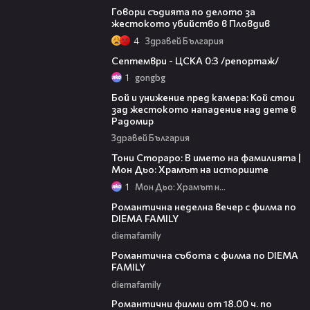
Говори съдията по делото за
жестокото убийство в Пловдив
4
Здравей България
06:08
Септември - ЦСКА 0:3 /репортаж/
1
gongbg
06:12
Бой и унижение пред камера: Кой стои
зад жестокото нападение над дете в
Радомир
Здравей България
01:17:16
Тони Стораро: В името на фамилията |
Мон Дьо: Храмът на историите
1
Мон Дьо: Храмът на историите
00:20
Романтична неделна вечер с филма по
DIEMA FAMILY
diemafamily
00:21
Романтична събота с филма по DIEMA
FAMILY
diemafamily
00:36
Романтични филми от 18.00 ч. по