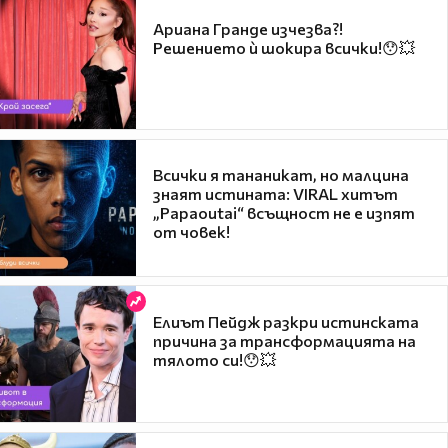
Ариана Гранде изчезва?!
Решението ѝ шокира всички!😯💥
Всички я тананикат, но малцина
знаят истината: VIRAL хитът
„Papaoutai“ всъщност не е изпят
от човек!
Елиът Пейдж разкри истинската
причина за трансформацията на
тялото си!😯💥