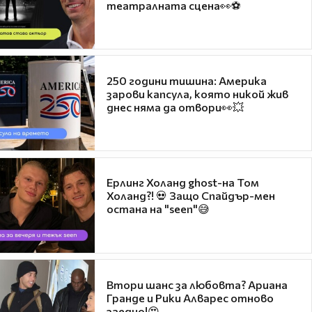
театралната сцена👀⚽
250 години тишина: Америка
зарови капсула, която никой жив
днес няма да отвори👀💥
Ерлинг Холанд ghost-на Том
Холанд?! 💀 Защо Спайдър-мен
остана на "seen"😅
Втори шанс за любовта? Ариана
Гранде и Рики Алварес отново
заедно!😍