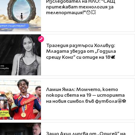
Изследовател на НЛО: "САЩ
притежават технология за
телепортация!"😯💥
Трагедия разтърси Холивуд:
Младата звезда от „Годзила
срещу Конг“ си отиде на 18🕊️
Ламин Ямал: Момчето, което
покори света на 19 — историята
на новия символ във футбола🤩⚽
Защо Ахил липсва от „Одисей“ на