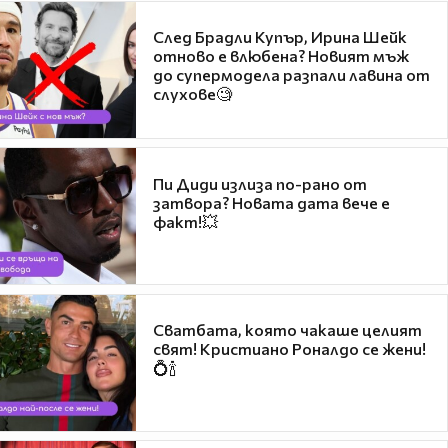
След Брадли Купър, Ирина Шейк
отново е влюбена? Новият мъж
до супермодела разпали лавина от
слухове🧐
Пи Диди излиза по-рано от
затвора? Новата дата вече е
факт!💥
Сватбата, която чакаше целият
свят! Кристиано Роналдо се жени!
💍🍾