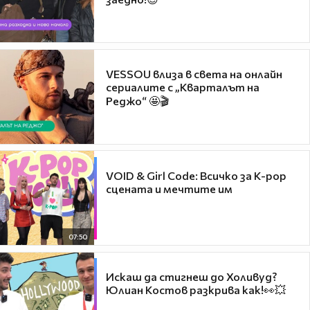
VESSOU влиза в света на онлайн
сериалите с „Кварталът на
Реджо“ 🤩🎬
VOID & Girl Code: Всичко за K-pop
сцената и мечтите им
07:50
Искаш да стигнеш до Холивуд?
Юлиан Костов разкрива как!👀💥