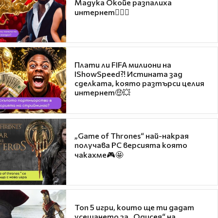
Мадука Окойе разпалиха
интернет❤️‍🔥🔥
Плати ли FIFA милиони на
IShowSpeed?! Истината зад
сделката, която разтърси целия
интернет🤑💥
„Game of Thrones“ най-накрая
получава PC версията която
чакахме🎮🤩
Топ 5 игри, които ще ти дадат
усещането за „Одисея“ на