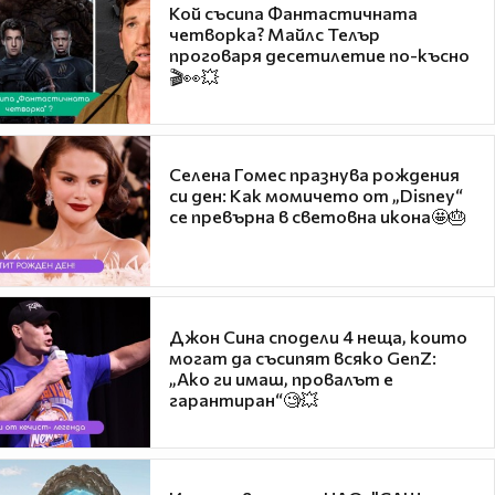
Кой съсипа Фантастичната
четворка? Майлс Телър
проговаря десетилетие по-късно
🎬👀💥
Селена Гомес празнува рождения
си ден: Как момичето от „Disney“
се превърна в световна икона🤩🎂
Джон Сина сподели 4 неща, които
могат да съсипят всяко GenZ:
„Ако ги имаш, провалът е
гарантиран“🧐💥