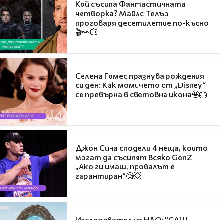
Кой съсипа Фантастичната
четворка? Майлс Телър
проговаря десетилетие по-късно
🎬👀💥
Селена Гомес празнува рождения
си ден: Как момичето от „Disney“
се превърна в световна икона🤩🎂
Джон Сина сподели 4 неща, които
могат да съсипят всяко GenZ:
„Ако ги имаш, провалът е
гарантиран“🧐💥
Изследовател на НЛО: "САЩ