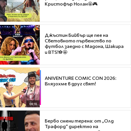
Кристофър Нолан🤩🎮
Джъстин Бийбър ще пее на
Световното първенство по
футбол заедно с Мадона, Шакира
и BTS!⚽🤩
ANIVENTURE COMIC CON 2026:
Влязохме в друг свят!
08:16
Бербо смени терена: от „Олд
Трафорд“ директно на