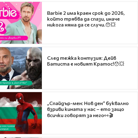
Barbie 2 има краен срок до 2026,
който трябва да спази, иначе
никога няма да се случи.😯💥
След тежка контузия: Дейв
Батиста е новият Кратос!😯💥
„Спайдър-мен: Нов ден“ буквално
взриви кината у нас – ето защо
всички говорят за него👀🎬