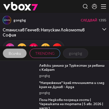
Member of
👾
gongbg
СЛЕДВАЙ
1395
Станислав Генчев: Напускам Локомотив
София
Всички
TRENDING
gongbg
00:43
Левски замина за Туркестан за реванш
с Кайрат
gongbg
00:37
"Напрежение" край тъчлинията и след
края на Дунав - Арда
gongbg
19:25
Поли Недкова посреща гости |
Черешката на тортата | 5 авг. 2026 |
част 1