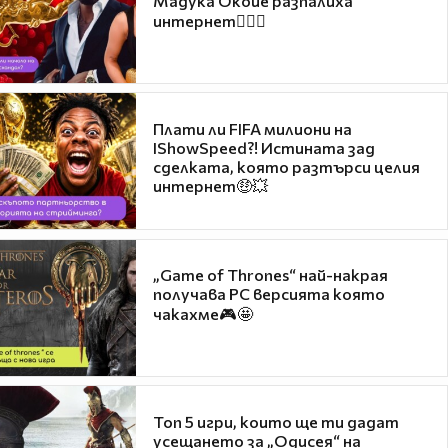
Мадука Окойе разпалиха
интернет❤️‍🔥🔥
Плати ли FIFA милиони на
IShowSpeed?! Истината зад
сделката, която разтърси целия
интернет🤑💥
„Game of Thrones“ най-накрая
получава PC версията която
чакахме🎮🤩
Топ 5 игри, които ще ти дадат
усещането за „Одисея“ на