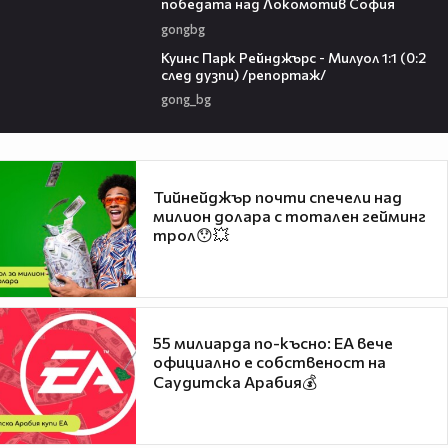
победата над Локомотив София
gongbg
08:50
Куинс Парк Рейнджърс - Милуол 1:1 (0:2
след дузпи) /репортаж/
gong_bg
Тийнейджър почти спечели над
милион долара с тотален гейминг
трол😯💥
55 милиарда по-късно: EA вече
официално е собственост на
Саудитска Арабия💰