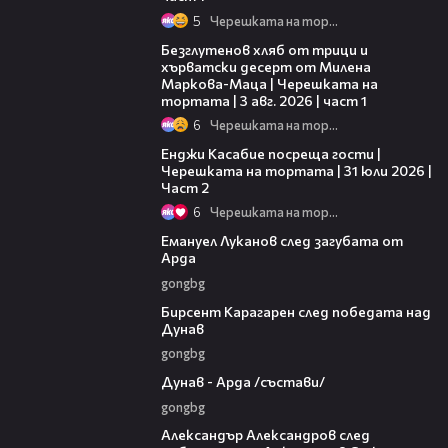
5
Черешката на тортата
16:02
Безглутенов хляб от трици и
хърватски десерт от Милена
Маркова-Маца | Черешката на
тортата | 3 авг. 2026 | част 1
6
Черешката на тортата
16:45
Енджи Касабие посреща гости |
Черешката на тортата | 31 юли 2026 |
Част 2
6
Черешката на тортата
03:53
Емануел Луканов след загубата от
Арда
gongbg
02:39
Бирсент Карагарен след победата над
Дунав
gongbg
00:51
Дунав - Арда /състави/
gongbg
01:49
Александър Александров след