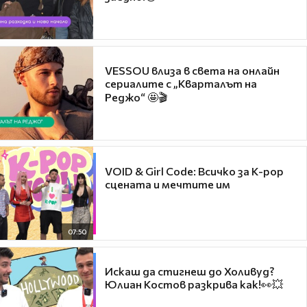
VESSOU влиза в света на онлайн
сериалите с „Кварталът на
Реджо“ 🤩🎬
VOID & Girl Code: Всичко за K-pop
сцената и мечтите им
07:50
Искаш да стигнеш до Холивуд?
Юлиан Костов разкрива как!👀💥