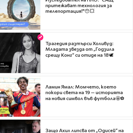
притежават технология за
телепортация!"😯💥
Трагедия разтърси Холивуд:
Младата звезда от „Годзила
срещу Конг“ си отиде на 18🕊️
Ламин Ямал: Момчето, което
покори света на 19 — историята
на новия символ във футбола🤩⚽
Защо Ахил липсва от „Одисей“ на