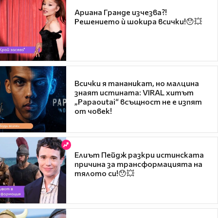
Ариана Гранде изчезва?!
Решението ѝ шокира всички!😯💥
Всички я тананикат, но малцина
знаят истината: VIRAL хитът
„Papaoutai“ всъщност не е изпят
от човек!
Елиът Пейдж разкри истинската
причина за трансформацията на
тялото си!😯💥