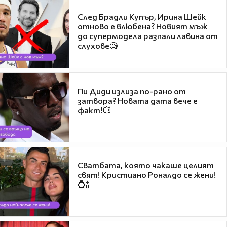
След Брадли Купър, Ирина Шейк
отново е влюбена? Новият мъж
до супермодела разпали лавина от
слухове🧐
Пи Диди излиза по-рано от
затвора? Новата дата вече е
факт!💥
Сватбата, която чакаше целият
свят! Кристиано Роналдо се жени!
💍🍾