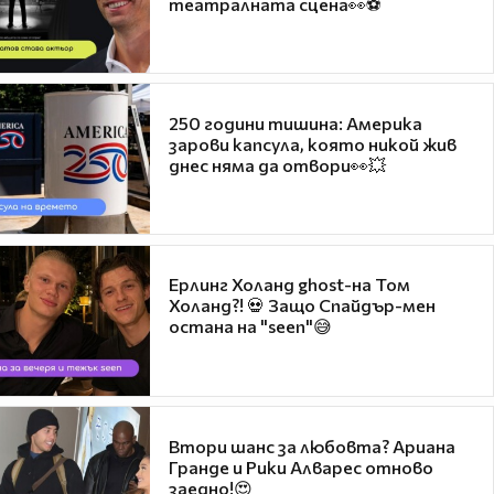
театралната сцена👀⚽
250 години тишина: Америка
зарови капсула, която никой жив
днес няма да отвори👀💥
Ерлинг Холанд ghost-на Том
Холанд?! 💀 Защо Спайдър-мен
остана на "seen"😅
Втори шанс за любовта? Ариана
Гранде и Рики Алварес отново
заедно!😍