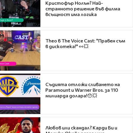
Кристофър Нолън? Най-
странното решение във филма
всъщност има логика
Theo в The Voice Cast: "Правен съм
в дискотека!" 👀💥
Съдията отложи сливането на
Paramount и Warner Bros. за 110
милиарда долара!😯💥
Любов или скандал? Карди Би и