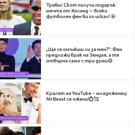
Травис Скот получи подарък
мечта от Холанд — всеки
футболен фен би го искал! 🤩
„Ще се омъжиш ли за мен?“: Фен
предложи брак на Зендая, а тя
отвърна само с три думи😅
Кралят на YouTube – младоженец:
MrBeast се ожени!💍🥰