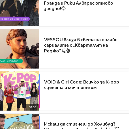
Гранде и Рики Алварес отново
заедно!😍
VESSOU влиза в света на онлайн
сериалите с „Кварталът на
Реджо“ 🤩🎬
VOID & Girl Code: Всичко за K-pop
сцената и мечтите им
07:50
Искаш да стигнеш до Холивуд?