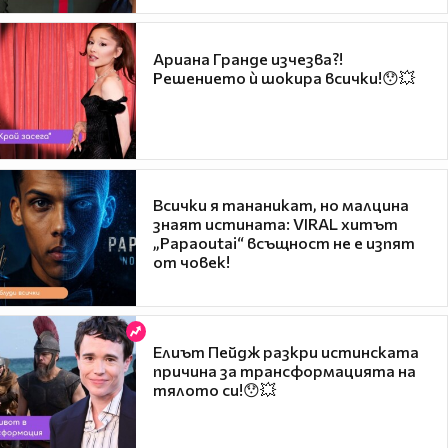
Ариана Гранде изчезва?!
Решението ѝ шокира всички!😯💥
Всички я тананикат, но малцина
знаят истината: VIRAL хитът
„Papaoutai“ всъщност не е изпят
от човек!
Елиът Пейдж разкри истинската
причина за трансформацията на
тялото си!😯💥