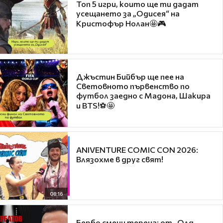
Топ 5 игри, които ще ти дадат
усещането за „Одисея“ на
Кристофър Нолан🤩🎮
Джъстин Бийбър ще пее на
Световното първенство по
футбол заедно с Мадона, Шакира
и BTS!⚽🤩
ANIVENTURE COMIC CON 2026:
Влязохме в друг свят!
08:16
Бербо смени терена: от „Олд