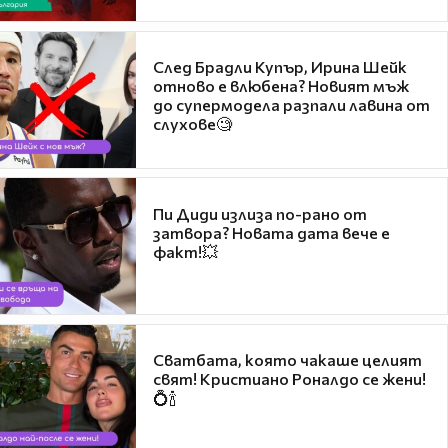
След Брадли Купър, Ирина Шейк
отново е влюбена? Новият мъж
до супермодела разпали лавина от
слухове🧐
Пи Диди излиза по-рано от
затвора? Новата дата вече е
факт!💥
Сватбата, която чакаше целият
свят! Кристиано Роналдо се жени!
💍🍾