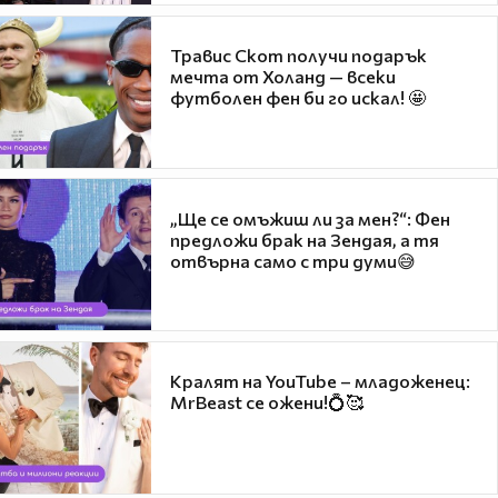
Травис Скот получи подарък
мечта от Холанд — всеки
футболен фен би го искал! 🤩
„Ще се омъжиш ли за мен?“: Фен
предложи брак на Зендая, а тя
отвърна само с три думи😅
Кралят на YouTube – младоженец:
MrBeast се ожени!💍🥰