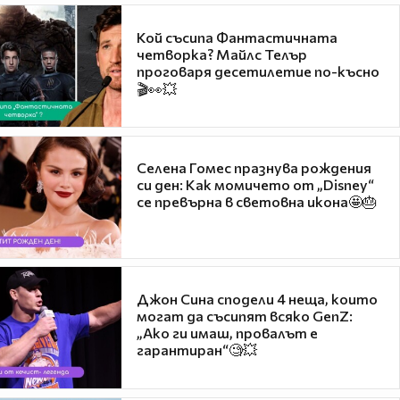
Кой съсипа Фантастичната
четворка? Майлс Телър
проговаря десетилетие по-късно
🎬👀💥
Селена Гомес празнува рождения
си ден: Как момичето от „Disney“
се превърна в световна икона🤩🎂
Джон Сина сподели 4 неща, които
могат да съсипят всяко GenZ:
„Ако ги имаш, провалът е
гарантиран“🧐💥