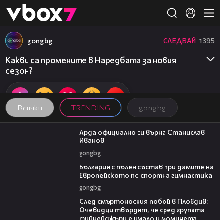
Member of
👾
gongbg
СЛЕДВАЙ
1395
Какви са промените в Наредбата за новия
сезон?
Всички
TRENDING
gongbg
00:19
Арда официално си върна Станислав
Иванов
gongbg
00:47
България с пълен състав при дамите на
Европейското по спортна гимнастика
gongbg
09:32
След смъртоносния побой в Пловдив:
Очевидци твърдят, че сред групата
тийнейджъри е имало и момичета