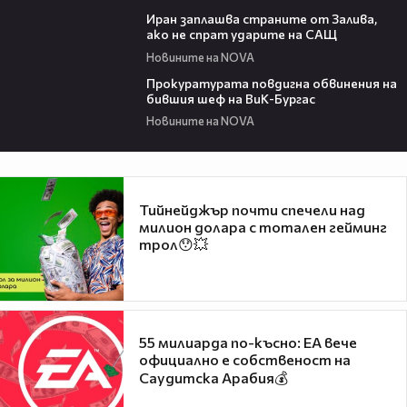
00:41
Иран заплашва страните от Залива,
ако не спрат ударите на САЩ
Новините на NOVA
00:32
Прокуратурата повдигна обвинения на
бившия шеф на ВиК-Бургас
Новините на NOVA
Тийнейджър почти спечели над
милион долара с тотален гейминг
трол😯💥
55 милиарда по-късно: EA вече
официално е собственост на
Саудитска Арабия💰