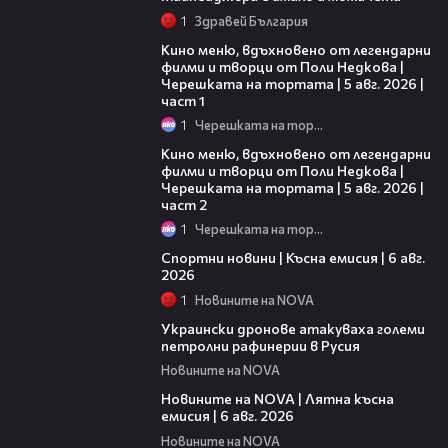
1
Здравей България
15:39
Кино меню, вдъхновено от легендарни
филми и творци от Поли Недкова |
Черешката на тортата | 5 авг. 2026 |
част 1
1
Черешката на тортата
15:31
Кино меню, вдъхновено от легендарни
филми и творци от Поли Недкова |
Черешката на тортата | 5 авг. 2026 |
част 2
1
Черешката на тортата
04:51
Спортни новини | Късна емисия | 6 авг.
2026
1
Новините на NOVA
00:41
Украински дронове атакуваха големи
петролни рафинерии в Русия
Новините на NOVA
20:26
Новините на NOVA | Лятна късна
емисия | 6 авг. 2026
Новините на NOVA