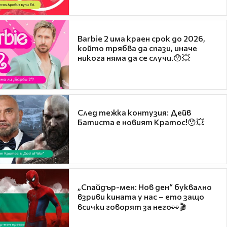
Barbie 2 има краен срок до 2026,
който трябва да спази, иначе
никога няма да се случи.😯💥
След тежка контузия: Дейв
Батиста е новият Кратос!😯💥
„Спайдър-мен: Нов ден“ буквално
взриви кината у нас – ето защо
всички говорят за него👀🎬