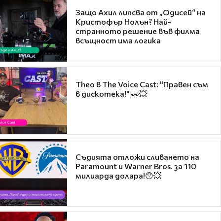
Защо Ахил липсва от „Одисей“ на
Кристофър Нолън? Най-
странното решение във филма
всъщност има логика
Theo в The Voice Cast: "Правен съм
в дискотека!" 👀💥
Съдията отложи сливането на
Paramount и Warner Bros. за 110
милиарда долара!😯💥