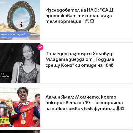
Изследовател на НЛО: "САЩ
притежават технология за
телепортация!"😯💥
Трагедия разтърси Холивуд:
Младата звезда от „Годзила
срещу Конг“ си отиде на 18🕊️
Ламин Ямал: Момчето, което
покори света на 19 — историята
на новия символ във футбола🤩⚽