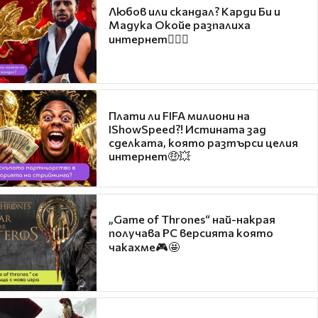
Любов или скандал? Карди Би и
Мадука Окойе разпалиха
интернет❤️‍🔥🔥
Плати ли FIFA милиони на
IShowSpeed?! Истината зад
сделката, която разтърси целия
интернет🤑💥
„Game of Thrones“ най-накрая
получава PC версията която
чакахме🎮🤩