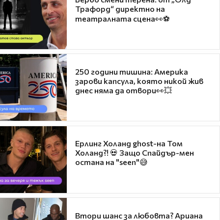
Трафорд“ директно на
театралната сцена👀⚽
250 години тишина: Америка
зарови капсула, която никой жив
днес няма да отвори👀💥
Ерлинг Холанд ghost-на Том
Холанд?! 💀 Защо Спайдър-мен
остана на "seen"😅
Втори шанс за любовта? Ариана