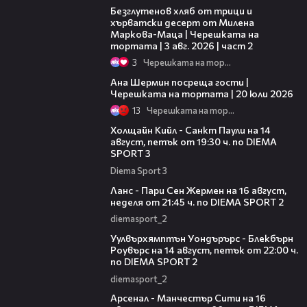
Безглутенов хляб от трици и
хърватски десерт от Милена
Маркова-Маца | Черешката на
тортата | 3 авг. 2026 | част 2
3
Черешката на тортата
19:47
Ана Шермин посреща гости |
Черешката на тортата | 20 юли 2026
13
Черешката на тортата
00:36
Холщайн Кийл - Санкт Паули на 14
август, петък от 19:30 ч. по DIEMA
SPORT 3
Diema Sport 3
00:45
Ланс - Пари Сен Жермен на 16 август,
неделя от 21:45 ч. по DIEMA SPORT 2
diemasport_2
00:37
Уулвърхямптън Уондърърс - Блекбърн
Роувърс на 14 август, петък от 22:00 ч.
по DIEMA SPORT 2
diemasport_2
00:38
Арсенал - Манчестър Сити на 16