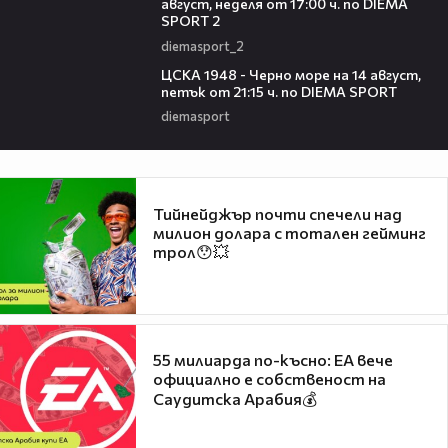
август, неделя от 17:00 ч. по DIEMA
SPORT 2
diemasport_2
00:35
ЦСКА 1948 - Черно море на 14 август,
петък от 21:15 ч. по DIEMA SPORT
diemasport
Тийнейджър почти спечели над
милион долара с тотален гейминг
трол😯💥
55 милиарда по-късно: EA вече
официално е собственост на
Саудитска Арабия💰