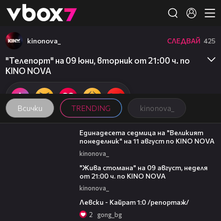
Member of
👾
kinonova_
СЛЕДВАЙ
425
"Телепорт" на 09 юни, вторник от 21:00 ч. по
KINO NOVA
Всички
TRENDING
kinonova_
00:31
Единадесета седмица на "Великият
понеделник" на 11 август по KINO NOVA
kinonova_
00:31
"Жива стомана" на 09 август, неделя
от 21:00 ч. по KINO NOVA
kinonova_
05:57
Левски - Кайрат 1:0 /репортаж/
2
gong_bg
15:35