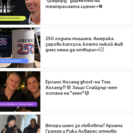
Трафорд“ директно на
театралната сцена👀⚽
250 години тишина: Америка
зарови капсула, която никой жив
днес няма да отвори👀💥
Ерлинг Холанд ghost-на Том
Холанд?! 💀 Защо Спайдър-мен
остана на "seen"😅
Втори шанс за любовта? Ариана
Гранде и Рики Алварес отново