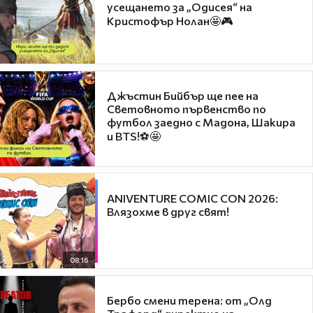
усещането за „Одисея“ на
Кристофър Нолан🤩🎮
Джъстин Бийбър ще пее на
Световното първенство по
футбол заедно с Мадона, Шакира
и BTS!⚽🤩
ANIVENTURE COMIC CON 2026:
Влязохме в друг свят!
08:16
Бербо смени терена: от „Олд