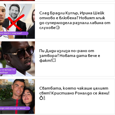
След Брадли Купър, Ирина Шейк
отново е влюбена? Новият мъж
до супермодела разпали лавина от
слухове🧐
Пи Диди излиза по-рано от
затвора? Новата дата вече е
факт!💥
Сватбата, която чакаше целият
свят! Кристиано Роналдо се жени!
💍🍾