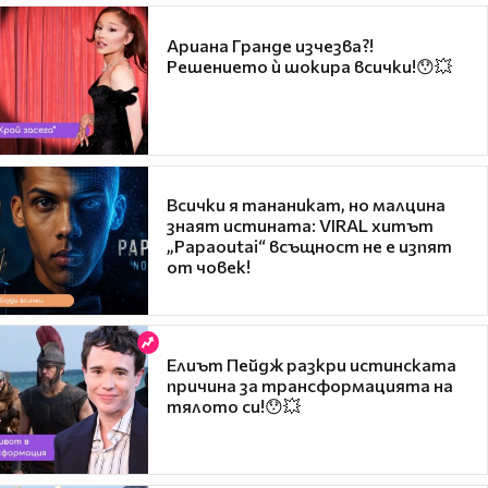
Ариана Гранде изчезва?!
Решението ѝ шокира всички!😯💥
Всички я тананикат, но малцина
знаят истината: VIRAL хитът
„Papaoutai“ всъщност не е изпят
от човек!
Елиът Пейдж разкри истинската
причина за трансформацията на
тялото си!😯💥