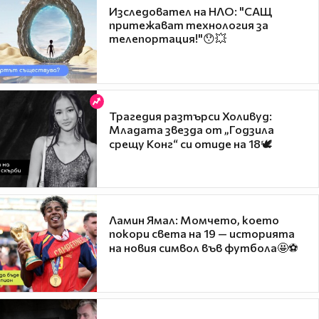
Изследовател на НЛО: "САЩ
притежават технология за
телепортация!"😯💥
Трагедия разтърси Холивуд:
Младата звезда от „Годзила
срещу Конг“ си отиде на 18🕊️
Ламин Ямал: Момчето, което
покори света на 19 — историята
на новия символ във футбола🤩⚽