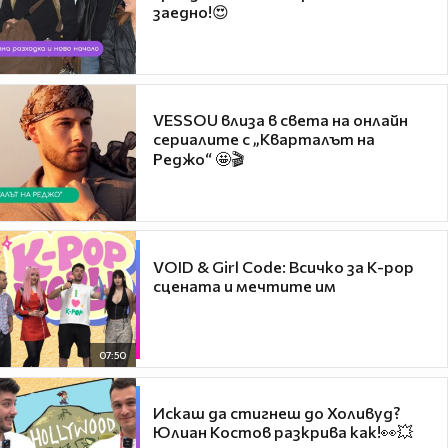
заедно!😍
VESSOU влиза в света на онлайн
сериалите с „Кварталът на
Реджо“ 🤩🎬
VOID & Girl Code: Всичко за K-pop
сцената и мечтите им
07:50
Искаш да стигнеш до Холивуд?
Юлиан Костов разкрива как!👀💥