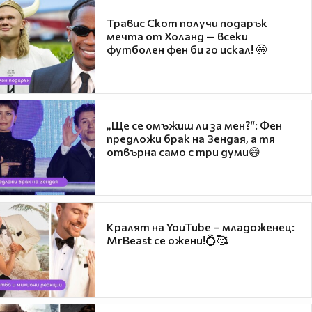
Травис Скот получи подарък
мечта от Холанд — всеки
футболен фен би го искал! 🤩
„Ще се омъжиш ли за мен?“: Фен
предложи брак на Зендая, а тя
отвърна само с три думи😅
Кралят на YouTube – младоженец:
MrBeast се ожени!💍🥰