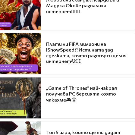
Мадука Окойе разпалиха
интернет❤️‍🔥🔥
Плати ли FIFA милиони на
IShowSpeed?! Истината зад
сделката, която разтърси целия
интернет🤑💥
„Game of Thrones“ най-накрая
получава PC версията която
чакахме🎮🤩
Топ 5 игри, които ще ти дадат