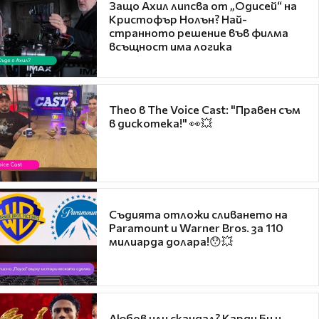
Защо Ахил липсва от „Одисей“ на
Кристофър Нолън? Най-
странното решение във филма
всъщност има логика
Theo в The Voice Cast: "Правен съм
в дискотека!" 👀💥
Съдията отложи сливането на
Paramount и Warner Bros. за 110
милиарда долара!😯💥
Любов или скандал? Карди Би и