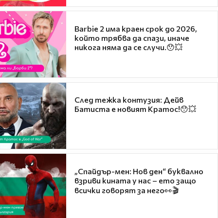
Barbie 2 има краен срок до 2026,
който трябва да спази, иначе
никога няма да се случи.😯💥
След тежка контузия: Дейв
Батиста е новият Кратос!😯💥
„Спайдър-мен: Нов ден“ буквално
взриви кината у нас – ето защо
всички говорят за него👀🎬