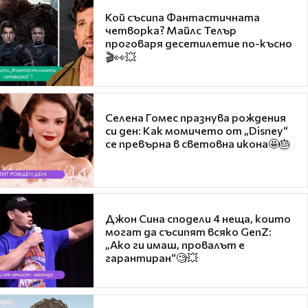
Кой съсипа Фантастичната
четворка? Майлс Телър
проговаря десетилетие по-късно
🎬👀💥
Селена Гомес празнува рождения
си ден: Как момичето от „Disney“
се превърна в световна икона🤩🎂
Джон Сина сподели 4 неща, които
могат да съсипят всяко GenZ:
„Ако ги имаш, провалът е
гарантиран“🧐💥