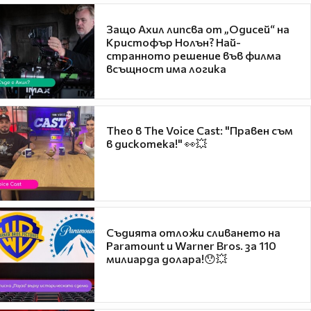
Защо Ахил липсва от „Одисей“ на
Кристофър Нолън? Най-
странното решение във филма
всъщност има логика
Theo в The Voice Cast: "Правен съм
в дискотека!" 👀💥
Съдията отложи сливането на
Paramount и Warner Bros. за 110
милиарда долара!😯💥