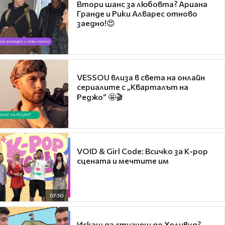
Втори шанс за любовта? Ариана
Гранде и Рики Алварес отново
заедно!😍
VESSOU влиза в света на онлайн
сериалите с „Кварталът на
Реджо“ 🤩🎬
VOID & Girl Code: Всичко за K-pop
сцената и мечтите им
07:50
Искаш да стигнеш до Холивуд?