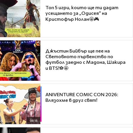
Топ 5 игри, които ще ти дадат
усещането за „Одисея“ на
Кристофър Нолан🤩🎮
Джъстин Бийбър ще пее на
Световното първенство по
футбол заедно с Мадона, Шакира
и BTS!⚽🤩
ANIVENTURE COMIC CON 2026:
Влязохме в друг свят!
08:16