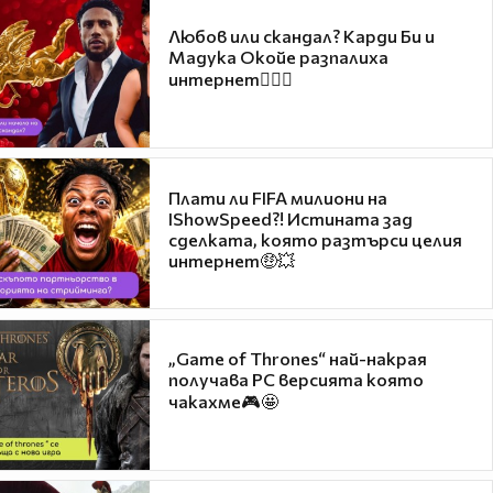
Любов или скандал? Карди Би и
Мадука Окойе разпалиха
интернет❤️‍🔥🔥
Плати ли FIFA милиони на
IShowSpeed?! Истината зад
сделката, която разтърси целия
интернет🤑💥
„Game of Thrones“ най-накрая
получава PC версията която
чакахме🎮🤩