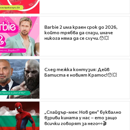
Barbie 2 има краен срок до 2026,
който трябва да спази, иначе
никога няма да се случи.😯💥
След тежка контузия: Дейв
Батиста е новият Кратос!😯💥
„Спайдър-мен: Нов ден“ буквално
взриви кината у нас – ето защо
всички говорят за него👀🎬