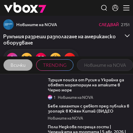
Member of
👾
Новините на NOVA
СЛЕДВАЙ
2751
Румъния разреши разполагане на американско
оборудване
Всички
TRENDING
Новините на NOVA
03:02
Турция поиска от Русия и Украйна да
обявят мораториум на атаките в
Черно море
1
Новините на NOVA
00:50
Бебе ламантин с дебют пред публика в
зоопарк в Южен Китай (ВИДЕО
Новините на NOVA
19:25
Поли Недкова посреща гости |
Черешката на тортата | 5 авг. 2026 |