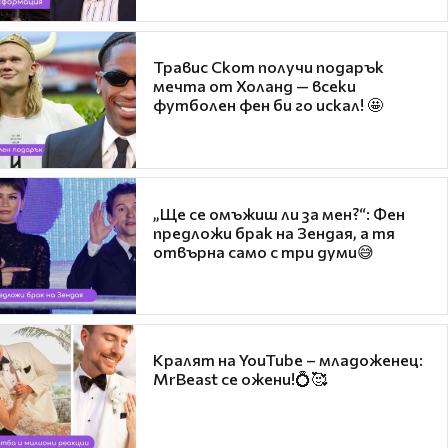
Травис Скот получи подарък
мечта от Холанд — всеки
футболен фен би го искал! 🤩
„Ще се омъжиш ли за мен?“: Фен
предложи брак на Зендая, а тя
отвърна само с три думи😅
Кралят на YouTube – младоженец:
MrBeast се ожени!💍🥰