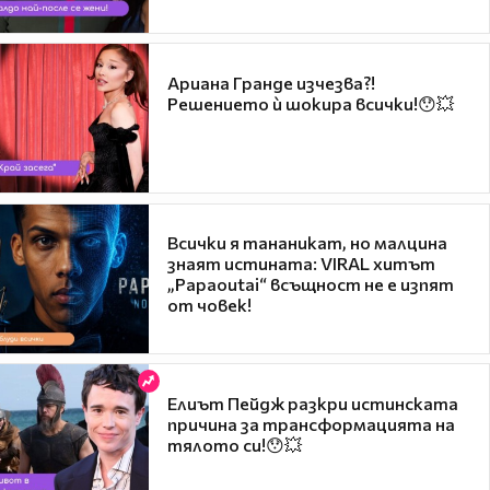
Ариана Гранде изчезва?!
Решението ѝ шокира всички!😯💥
Всички я тананикат, но малцина
знаят истината: VIRAL хитът
„Papaoutai“ всъщност не е изпят
от човек!
Елиът Пейдж разкри истинската
причина за трансформацията на
тялото си!😯💥