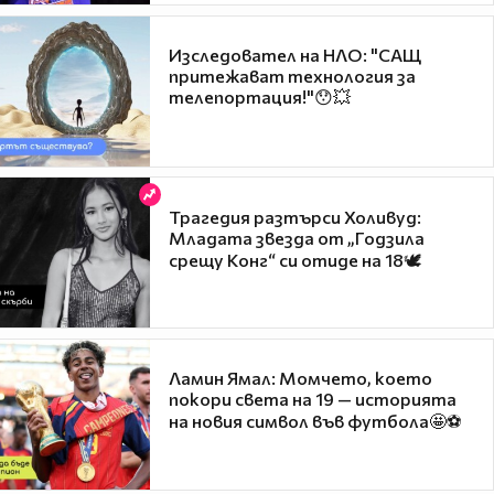
Изследовател на НЛО: "САЩ
притежават технология за
телепортация!"😯💥
Трагедия разтърси Холивуд:
Младата звезда от „Годзила
срещу Конг“ си отиде на 18🕊️
Ламин Ямал: Момчето, което
покори света на 19 — историята
на новия символ във футбола🤩⚽