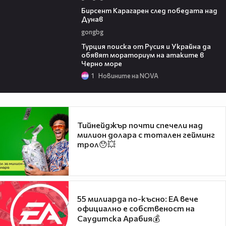
02:39
Бирсент Карагарен след победата над
Дунав
gongbg
03:02
Турция поиска от Русия и Украйна да
обявят мораториум на атаките в
Черно море
1
Новините на NOVA
Тийнейджър почти спечели над
милион долара с тотален гейминг
трол😯💥
55 милиарда по-късно: EA вече
официално е собственост на
Саудитска Арабия💰