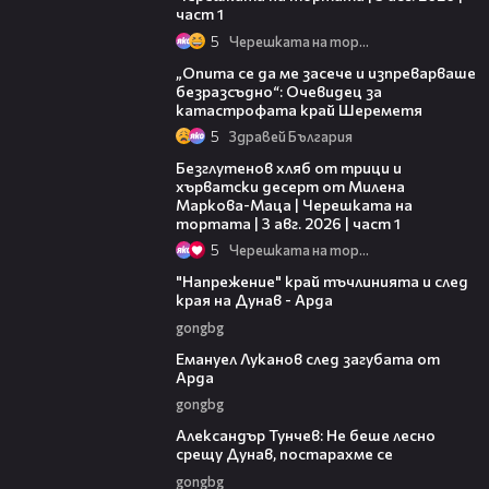
част 1
5
Черешката на тортата
06:38
„Опита се да ме засече и изпреварваше
безразсъдно“: Очевидец за
катастрофата край Шереметя
5
Здравей България
16:02
Безглутенов хляб от трици и
хърватски десерт от Милена
Маркова-Маца | Черешката на
тортата | 3 авг. 2026 | част 1
5
Черешката на тортата
00:37
"Напрежение" край тъчлинията и след
края на Дунав - Арда
gongbg
03:53
Емануел Луканов след загубата от
Арда
gongbg
02:50
Александър Тунчев: Не беше лесно
срещу Дунав, постарахме се
gongbg