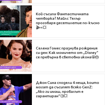
Кой съсипа Фантастичната
четворка? Майлс Телър
проговаря десетилетие по-късно
🎬👀💥
Селена Гомес празнува рождения
си ден: Как момичето от „Disney“
се превърна в световна икона🤩🎂
Джон Сина сподели 4 неща, които
могат да съсипят всяко GenZ:
„Ако ги имаш, провалът е
гарантиран“🧐💥