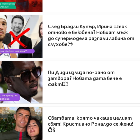
След Брадли Купър, Ирина Шейк
отново е влюбена? Новият мъж
до супермодела разпали лавина от
слухове🧐
Пи Диди излиза по-рано от
затвора? Новата дата вече е
факт!💥
Сватбата, която чакаше целият
свят! Кристиано Роналдо се жени!
💍🍾