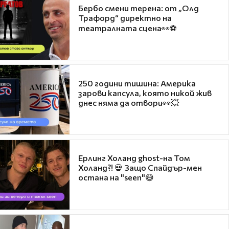
Бербо смени терена: от „Олд
Трафорд“ директно на
театралната сцена👀⚽
250 години тишина: Америка
зарови капсула, която никой жив
днес няма да отвори👀💥
Ерлинг Холанд ghost-на Том
Холанд?! 💀 Защо Спайдър-мен
остана на "seen"😅