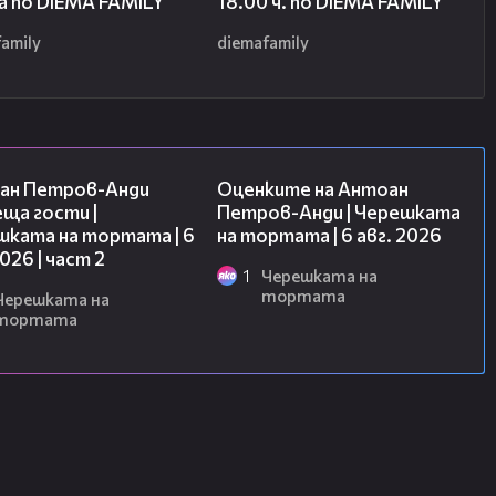
а по DIEMA FAMILY
18.00 ч. по DIEMA FAMILY
amily
diemafamily
11:00
02:47
ан Петров-Анди
Оценките на Антоан
ща гости |
Петров-Анди | Черешката
шката на тортата | 6
на тортата | 6 авг. 2026
2026 | част 2
1
Черешката на
тортата
Черешката на
тортата