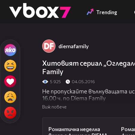
Member of
👾
Trending
diemafamily
Хитовият сериал „Огледале
Family
5 925
04.05.2016
Не пропускайте вълнуващата ист
16.00 ч. по Diema Family
Виж повече
00:20
Романтична неделна
Рома