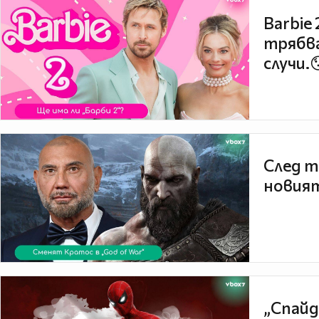
Barbie
трябва
случи.
След т
новият
„Спайд