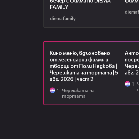
вечер с филма по DIEMA
филм
FAMILY
diemaf
diemafamily
15:31
Кино меню, вдъхновено
Анто
от легендарни филми и
посре
творци от Поли Недкова |
Чере
Черешката на тортата | 5
авг. 
авг. 2026 | част 2
1
1
Черешката на
тортата