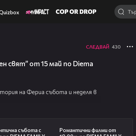
Quizbox
СЛЕДВАЙ
430
н свят” от 15 май по Diema
ория на Фериа събота и неделя в
00:21
00:36
нтична събота с
Романтични филми от