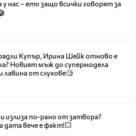
 у нас – ето защо всички говорят за
🎬
радли Купър, Ирина Шейк отново е
а? Новият мъж до супермодела
и лавина от слухове🧐
и излиза по-рано от затвора?
 дата вече е факт!💥