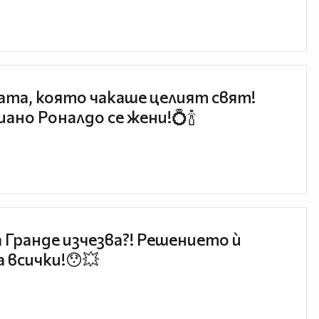
та, която чакаше целият свят!
ано Роналдо се жени!💍🍾
 Гранде изчезва?! Решението ѝ
 всички!😯💥