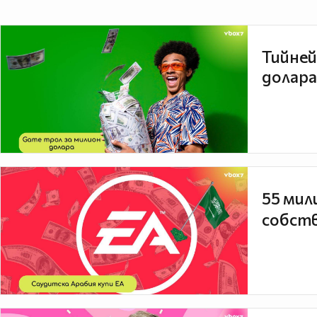
Тийней
долара
55 мил
собств