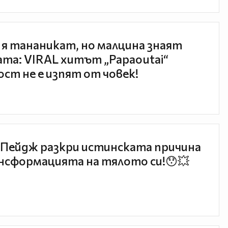
 я тананикат, но малцина знаят
та: VIRAL хитът „Papaoutai“
ст не е изпят от човек!
Пейдж разкри истинската причина
нсформацията на тялото си!😯💥