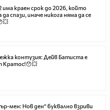
 2 има краен срок до 2026, който
 да спази, иначе никога няма да се
😯💥
ежка контузия: Дейв Батиста е
 Кратос!😯💥
ър-мен: Нов ден“ буквално взриви