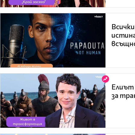
Всички
истина
всъщно
Елиът 
за тра