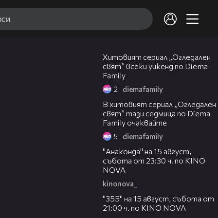
00:30
Хитовият сериал „Огледален
свят” всеки уикенд по Diema
Family
2
diemafamily
00:30
В хитовият сериал „Огледален
свят” тази седмица по Diema
Family очаквайте
5
diemafamily
00:30
"Анаконда" на 15 август,
събота от 23:30 ч. по KINO
NOVA
kinonova_
00:31
"355" на 15 август, събота от
21:00 ч. по KINO NOVA