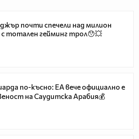
джър почти спечели над милион
 с тотален гейминг трол😯💥
иарда по-късно: EA вече официално е
еност на Саудитска Арабия💰