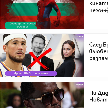
кината
него👀
След Б
влюбен
разпал
Пи Дид
Новата