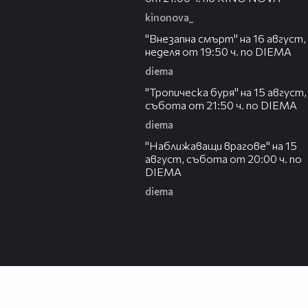
kinonova_
00:33
"Внезапна смърт" на 16 август,
неделя от 19:50 ч. по DIEMA
diema
00:32
"Тропическа буря" на 15 август,
събота от 21:50 ч. по DIEMA
diema
00:30
"Наближаващи врагове" на 15
август, събота от 20:00 ч. по
DIEMA
diema