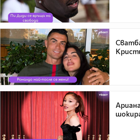
Сватба
Кристи
Ариана
шокира