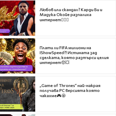
Любов или скандал? Карди Би и
Мадука Окойе разпалиха
интернет❤️‍🔥🔥
Плати ли FIFA милиони на
IShowSpeed?! Истината зад
сделката, която разтърси целия
интернет🤑💥
„Game of Thrones“ най-накрая
получава PC версията която
чакахме🎮🤩