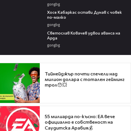
gongbg
00:31
Хосе Кабаркас остави Дунав с човек
по-малко
gongbg
01:07
Светослав Ковачев удвои аванса на
Арда
gongbg
Тийнейджър почти спечели над
милион долара с тотален гейминг
трол😯💥
55 милиарда по-късно: EA вече
официално е собственост на
Саудитска Арабия💰