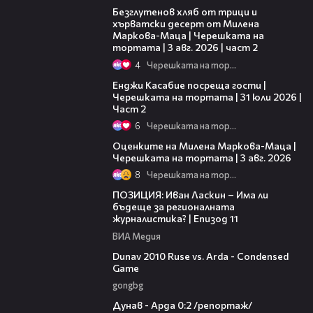
Безглутенов хляб от трици и
хърватски десерт от Милена
Маркова-Маца | Черешката на
тортата | 3 авг. 2026 | част 2
4
Черешката на тортата
16:45
Енджи Касабие посреща гости |
Черешката на тортата | 31 юли 2026 |
Част 2
6
Черешката на тортата
14:06
Оценките на Милена Маркова-Маца |
Черешката на тортата | 3 авг. 2026
8
Черешката на тортата
39:29
ПОЗИЦИЯ: Иван Ласкин – Има ли
бъдеще за регионалната
журналистика? | Епизод 11
ВИА Медия
20:01
Dunav 2010 Ruse vs. Arda - Condensed
Game
gongbg
06:10
Дунав - Арда 0:2 /репортаж/