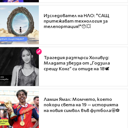
Изследовател на НЛО: "САЩ
притежават технология за
телепортация!"😯💥
Трагедия разтърси Холивуд:
Младата звезда от „Годзила
срещу Конг“ си отиде на 18🕊️
Ламин Ямал: Момчето, което
покори света на 19 — историята
на новия символ във футбола🤩⚽