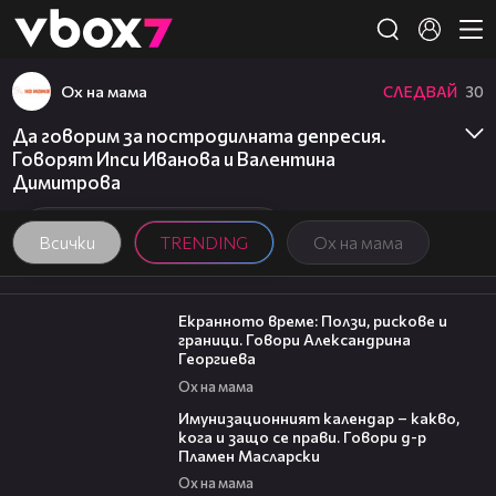
Member of
👾
Ох на мама
СЛЕДВАЙ
30
Да говорим за постродилната депресия.
Говорят Ипси Иванова и Валентина
Димитрова
Всички
TRENDING
Ох на мама
22:19
Екранното време: Ползи, рискове и
граници. Говори Александрина
Георгиева
Ох на мама
24:07
Имунизационният календар – какво,
кога и защо се прави. Говори д-р
Пламен Масларски
Ох на мама
15:35