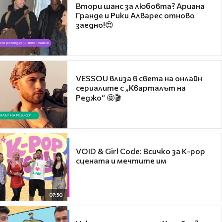
Втори шанс за любовта? Ариана
Гранде и Рики Алварес отново
заедно!😍
VESSOU влиза в света на онлайн
сериалите с „Кварталът на
Реджо“ 🤩🎬
VOID & Girl Code: Всичко за K-pop
сцената и мечтите им
07:50