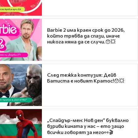
Barbie 2 има краен срок до 2026,
който трябва да спази, иначе
никога няма да се случи.😯💥
След тежка контузия: Дейв
Батиста е новият Кратос!😯💥
„Спайдър-мен: Нов ден“ буквално
взриви кината у нас – ето защо
всички говорят за него👀🎬