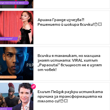
Ариана Гранде изчезва?!
Решението ѝ шокира всички!😯💥
Всички я тананикат, но малцина
знаят истината: VIRAL хитът
„Papaoutai“ всъщност не е изпят
от човек!
Елиът Пейдж разкри истинската
причина за трансформацията на
тялото си!😯💥