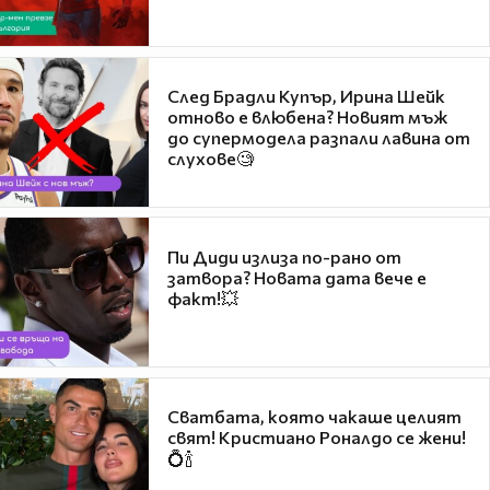
След Брадли Купър, Ирина Шейк
отново е влюбена? Новият мъж
до супермодела разпали лавина от
слухове🧐
Пи Диди излиза по-рано от
затвора? Новата дата вече е
факт!💥
Сватбата, която чакаше целият
свят! Кристиано Роналдо се жени!
💍🍾