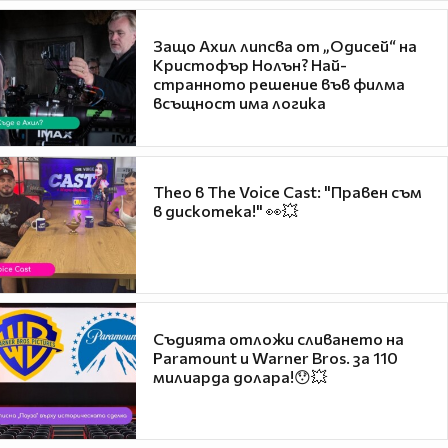
Защо Ахил липсва от „Одисей“ на
Кристофър Нолън? Най-
странното решение във филма
всъщност има логика
Theo в The Voice Cast: "Правен съм
в дискотека!" 👀💥
Съдията отложи сливането на
Paramount и Warner Bros. за 110
милиарда долара!😯💥