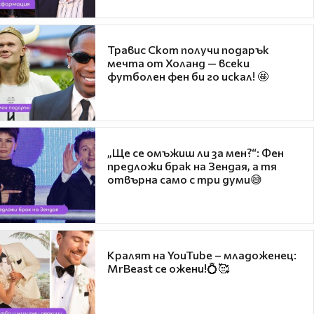
Травис Скот получи подарък
мечта от Холанд — всеки
футболен фен би го искал! 🤩
„Ще се омъжиш ли за мен?“: Фен
предложи брак на Зендая, а тя
отвърна само с три думи😅
Кралят на YouTube – младоженец:
MrBeast се ожени!💍🥰