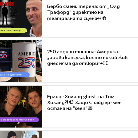
Бербо смени терена: от „Олд
Трафорд“ директно на
театралната сцена👀⚽
250 години тишина: Америка
зарови капсула, която никой жив
днес няма да отвори👀💥
Ерлинг Холанд ghost-на Том
Холанд?! 💀 Защо Спайдър-мен
остана на "seen"😅