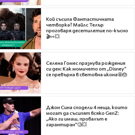
Кой съсипа Фантастичната
четворка? Майлс Телър
проговаря десетилетие по-късно
🎬👀💥
Селена Гомес празнува рождения
си ден: Как момичето от „Disney“
се превърна в световна икона🤩🎂
Джон Сина сподели 4 неща, които
могат да съсипят всяко GenZ:
„Ако ги имаш, провалът е
гарантиран“🧐💥