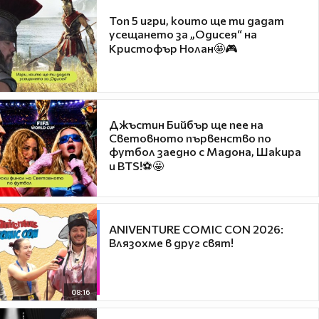
Топ 5 игри, които ще ти дадат
усещането за „Одисея“ на
Кристофър Нолан🤩🎮
Джъстин Бийбър ще пее на
Световното първенство по
футбол заедно с Мадона, Шакира
и BTS!⚽🤩
ANIVENTURE COMIC CON 2026:
Влязохме в друг свят!
08:16