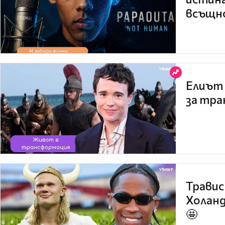
всъщно
Елиът 
за тра
Травис
Холанд
🤩