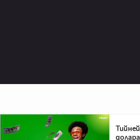
Тийней
долара