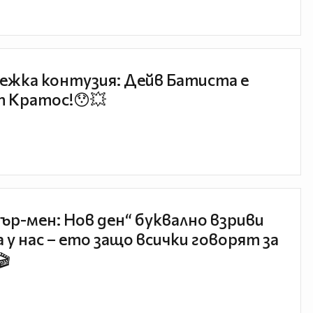
ежка контузия: Дейв Батиста е
 Кратос!😯💥
ър-мен: Нов ден“ буквално взриви
 у нас – ето защо всички говорят за
🎬