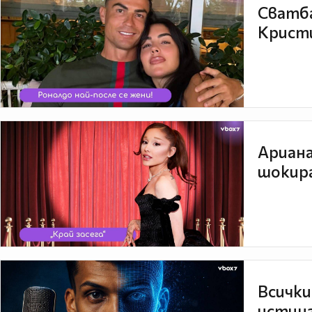
Сватба
Кристи
Ариана
шокира
Всички
истина