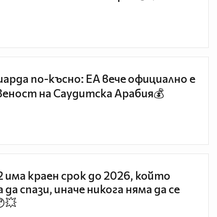
иарда по-късно: EA вече официално е
еност на Саудитска Арабия💰
 2 има краен срок до 2026, който
 да спази, иначе никога няма да се
😯💥