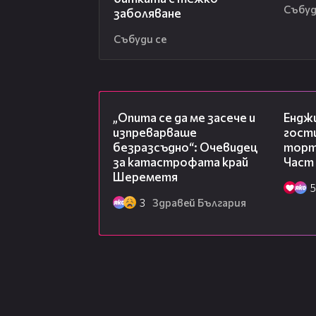
Събуд
заболяване
Събуди се
06:38
„Опита се да ме засече и
Ендж
изпреварваше
гости
безразсъдно“: Очевидец
торта
за катастрофата край
Част
Шереметя
5
3
Здравей България