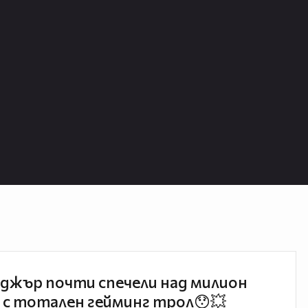
джър почти спечели над милион
 с тотален гейминг трол😯💥