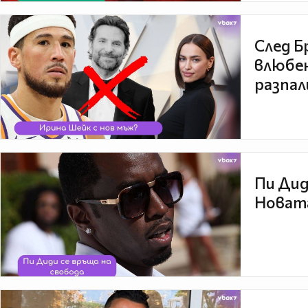
След Б
влюбен
разпал
Пи Дид
Новата