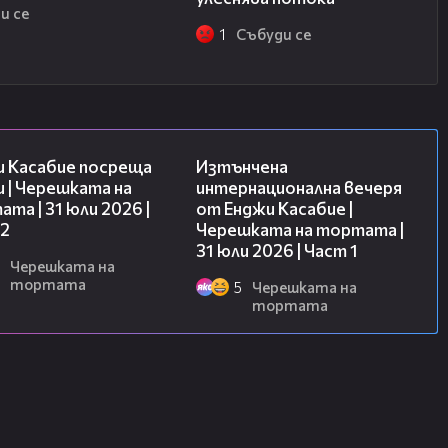
и се
1
Събуди се
16:45
18:07
и Касабие посреща
Изтънчена
 | Черешката на
интернационална вечеря
та | 31 юли 2026 |
от Енджи Касабие |
 2
Черешката на тортата |
31 юли 2026 | Част 1
Черешката на
тортата
5
Черешката на
тортата