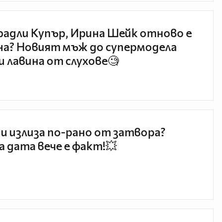
радли Купър, Ирина Шейк отново е
а? Новият мъж до супермодела
и лавина от слухове🧐
и излиза по-рано от затвора?
 дата вече е факт!💥