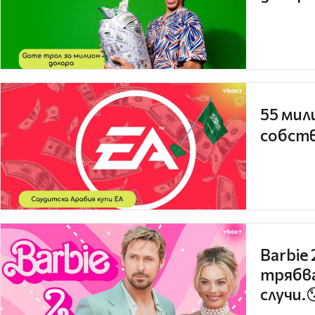
55 мил
собств
Barbie
трябва
случи.