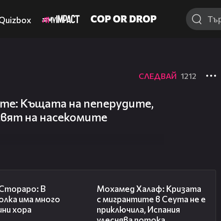
Quizbox
СЛЕДВАЙ
1212
ите: Къщата на пеперудите,
 свят на насекомите
27:22
13:15
 Стораро: В
Мохамед Халаф: Кризата
олка има много
с мигрантите в Сеута не е
шни хора
приключила, Испания
улеснява потока