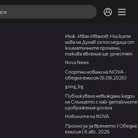
12:29
Инж. Иван Иванов: Ниските
нива на Дунав са последица от
климатичните промени,
такива явления ще зачестят
Nova News
04:46
Спортни новини на NOVA -
обедна емисия (6.08.2026)
gong_bg
00:43
Публикуваха невиждани кадри
на Слънцето с най-детайлните
изображения досега
Новините на NOVA
02:19
Прогноза за времето | Обедна
емисия | 6 авг. 2026