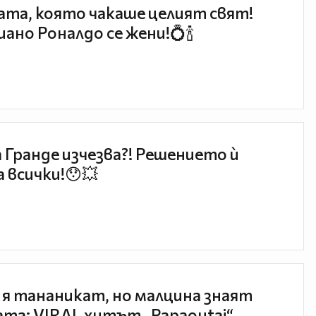
та, която чакаше целият свят!
ано Роналдо се жени!💍🍾
 Гранде изчезва?! Решението ѝ
 всички!😯💥
 я тананикат, но малцина знаят
та: VIRAL хитът „Papaoutai“