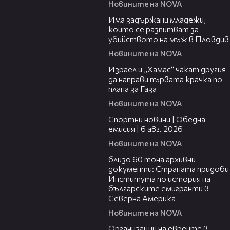
Новините на NOVA
01:12
Има задържани младежи,
които се разпитват за
убийството на мъж в Пловдив
Новините на NOVA
01:31
Израел и „Хамас“ чакат другия
да направи първата крачка по
плана за Газа
Новините на NOVA
04:47
Спортни новини | Обедна
емисия | 6 aвг. 2026
Новините на NOVA
02:59
близо 60 тона архивни
документи: Страната придоби
Института по история на
българските емигранти в
Северна Америка
Новините на NOVA
02:27
Организации на евреите в