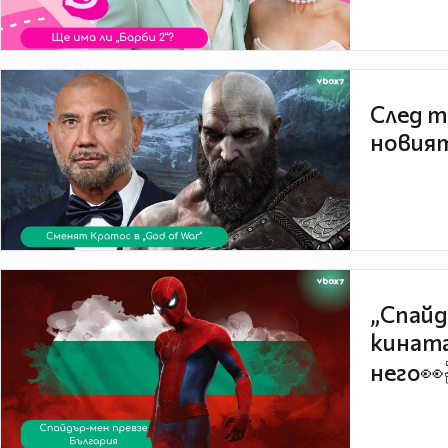
След т
новият
„Спайд
кината
него👀