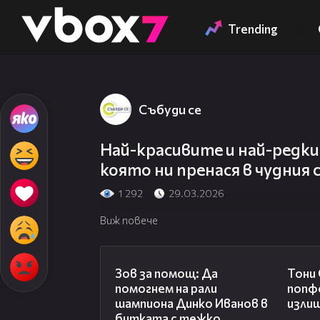
Member of
👾
Trending
Събуди се
Най-красивите и най-редк
която ни пренася в чудния
1 292
29.03.2026
Виж повече
03:29
Зов за помощ: Да
Тони
помогнем на рали
попф
шампиона Динко Иванов в
изли
битката с тежко