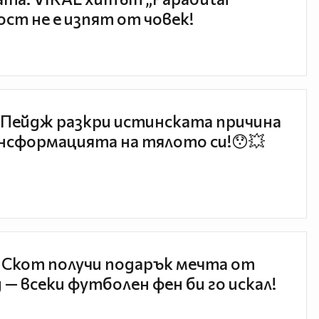
ст не е изпят от човек!
Пейдж разкри истинската причина
нсформацията на тялото си!😯💥
 Скот получи подарък мечта от
 — всеки футболен фен би го искал!