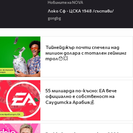
Новините на NOVA
01:41
Локо Сф - ЦСКА 1948 /състави/
gongbg
Тийнейджър почти спечели над
милион долара с тотален гейминг
трол😯💥
55 милиарда по-късно: EA вече
официално е собственост на
Саудитска Арабия💰