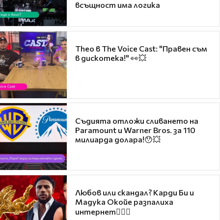
всъщност има логика
Theo в The Voice Cast: "Правен съм
в дискотека!" 👀💥
Съдията отложи сливането на
Paramount и Warner Bros. за 110
милиарда долара!😯💥
Любов или скандал? Карди Би и
Мадука Окойе разпалиха
интернет❤️‍🔥🔥