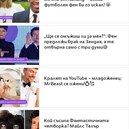
футболен фен би го искал! 🤩
„Ще се омъжиш ли за мен?“: Фен
предложи брак на Зендая, а тя
отвърна само с три думи😅
Кралят на YouTube – младоженец:
MrBeast се ожени!💍🥰
Кой съсипа Фантастичната
четворка? Майлс Телър