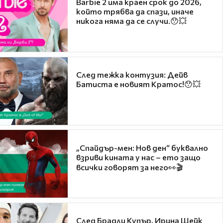
Barbie 2 има краен срок до 2026,
който трябва да спази, иначе
никога няма да се случи.😯💥
След тежка контузия: Дейв
Батиста е новият Кратос!😯💥
„Спайдър-мен: Нов ден“ буквално
взриви кината у нас – ето защо
всички говорят за него👀🎬
След Брадли Купър, Ирина Шейк