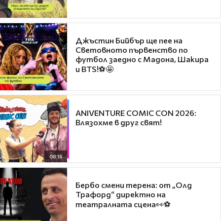
Джъстин Бийбър ще пее на
Световното първенство по
футбол заедно с Мадона, Шакира
и BTS!⚽🤩
ANIVENTURE COMIC CON 2026:
Влязохме в друг свят!
08:16
Бербо смени терена: от „Олд
Трафорд“ директно на
театралната сцена👀⚽