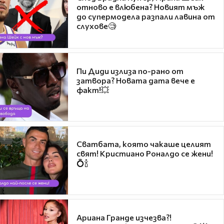
отново е влюбена? Новият мъж
до супермодела разпали лавина от
слухове🧐
Пи Диди излиза по-рано от
затвора? Новата дата вече е
факт!💥
Сватбата, която чакаше целият
свят! Кристиано Роналдо се жени!
💍🍾
Ариана Гранде изчезва?!