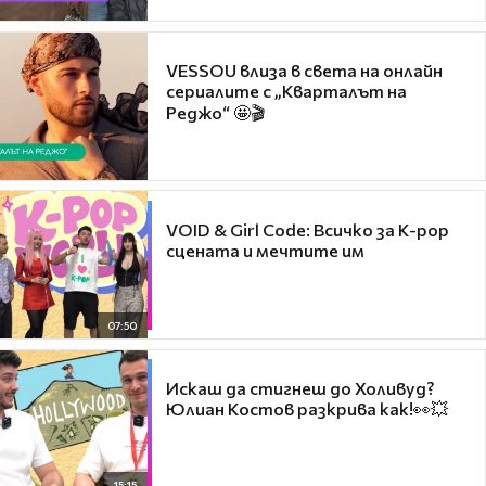
VESSOU влиза в света на онлайн
сериалите с „Кварталът на
Реджо“ 🤩🎬
VOID & Girl Code: Всичко за K-pop
сцената и мечтите им
07:50
Искаш да стигнеш до Холивуд?
Юлиан Костов разкрива как!👀💥
15:15