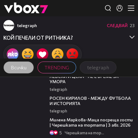
Member of
👾
telegraph
СЛЕДВАЙ
23
КОЙ ПЕЧЕЛИ ОТ РИТНИКА?
Всички
TRENDING
telegraph
31:36
ЛЕВСКИ И ЦСКА - НЕ Е ВРЕМЕ ЗА
УМОРА
telegraph
50:51
РОСЕН КИРИЛОВ - МЕЖДУ ФУТБОЛА
И ИСТОРИЯТА
telegraph
20:17
Милена Маркова-Маца посреща гости
| Черешката на тортата | 3 авг. 2026
5
Черешката на тортата
19:25