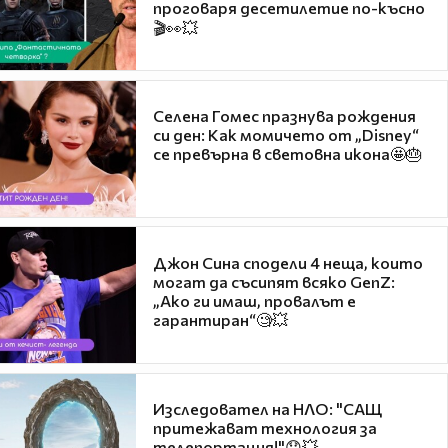
проговаря десетилетие по-късно
🎬👀💥
Селена Гомес празнува рождения
си ден: Как момичето от „Disney“
се превърна в световна икона🤩🎂
Джон Сина сподели 4 неща, които
могат да съсипят всяко GenZ:
„Ако ги имаш, провалът е
гарантиран“🧐💥
Изследовател на НЛО: "САЩ
притежават технология за
телепортация!"😯💥