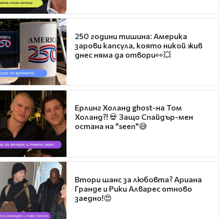
250 години тишина: Америка
зарови капсула, която никой жив
днес няма да отвори👀💥
Ерлинг Холанд ghost-на Том
Холанд?! 💀 Защо Спайдър-мен
остана на "seen"😅
Втори шанс за любовта? Ариана
Гранде и Рики Алварес отново
заедно!😍