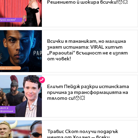
Решението ѝ шокира всички!😯💥
Всички я тананикат, но малцина
знаят истината: VIRAL хитът
„Papaoutai“ всъщност не е изпят
от човек!
Елиът Пейдж разкри истинската
причина за трансформацията на
тялото си!😯💥
Травис Скот получи подарък
мечта от Холанд — всеки