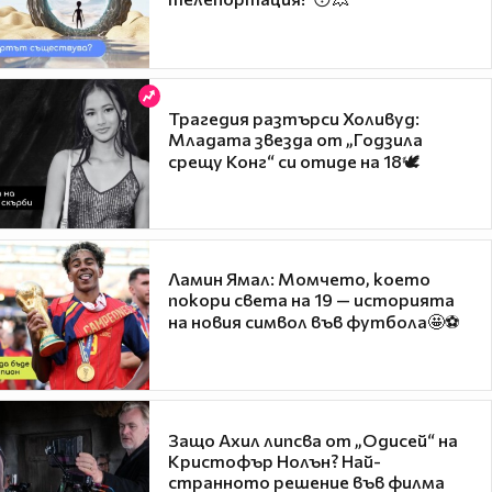
Трагедия разтърси Холивуд:
Младата звезда от „Годзила
срещу Конг“ си отиде на 18🕊️
Ламин Ямал: Момчето, което
покори света на 19 — историята
на новия символ във футбола🤩⚽
Защо Ахил липсва от „Одисей“ на
Кристофър Нолън? Най-
странното решение във филма