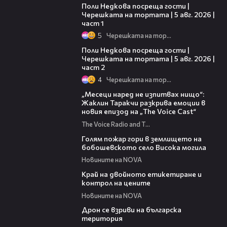
Поли Недкова посреща гости |
Черешката на тортата | 5 авг. 2026 |
част 1
5
Черешката на тортата
13:03
Поли Недкова посреща гости |
Черешката на тортата | 5 авг. 2026 |
част 2
4
Черешката на тортата
01:13:23
„Месеци наред не изпитвах нищо“:
Жаклин Таракчи разкрива емоции в
новия епизод на „The Voice Cast“
The Voice Radio and TV Bulgaria
04:15
Голям пожар гори в землището на
бобошевското село Висока могила
Новините на NOVA
03:24
Край на двойното етикетиране и
контрол на цените
Новините на NOVA
04:22
Дрон се взриви на българска
територия