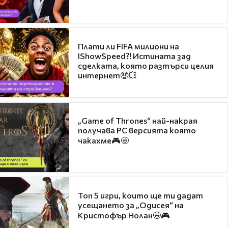
Плати ли FIFA милиони на
IShowSpeed?! Истината зад
сделката, която разтърси целия
интернет🤑💥
„Game of Thrones“ най-накрая
получава PC версията която
чакахме🎮🤩
Топ 5 игри, които ще ти дадат
усещането за „Одисея“ на
Кристофър Нолан🤩🎮