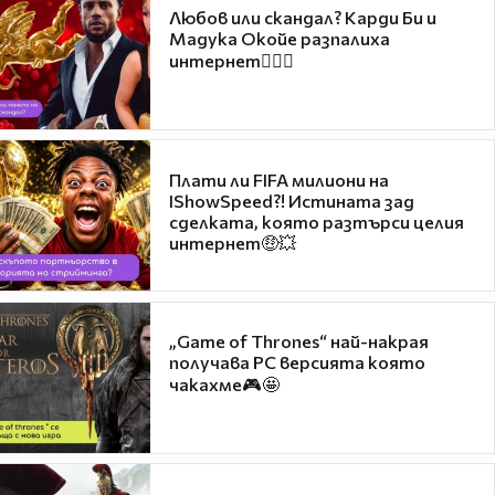
Любов или скандал? Карди Би и
Мадука Окойе разпалиха
интернет❤️‍🔥🔥
Плати ли FIFA милиони на
IShowSpeed?! Истината зад
сделката, която разтърси целия
интернет🤑💥
„Game of Thrones“ най-накрая
получава PC версията която
чакахме🎮🤩