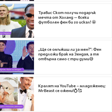
Травис Скот получи подарък
мечта от Холанд — всеки
футболен фен би го искал! 🤩
„Ще се омъжиш ли за мен?“: Фен
предложи брак на Зендая, а тя
отвърна само с три думи😅
Кралят на YouTube – младоженец:
MrBeast се ожени!💍🥰