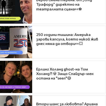
Трафорд“ директно на
театралната сцена👀⚽
250 години тишина: Америка
зарови капсула, която никой жив
днес няма да отвори👀💥
Ерлинг Холанд ghost-на Том
Холанд?! 💀 Защо Спайдър-мен
остана на "seen"😅
Втори шанс за любовта? Ариана