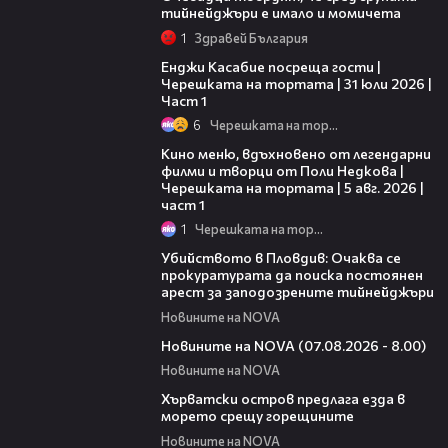
тийнейджъри е имало и момичета
1
Здравей България
10:44
Енджи Касабие посреща гости |
Черешката на тортата | 31 юли 2026 |
Част 1
6
Черешката на тортата
15:39
Кино меню, вдъхновено от легендарни
филми и творци от Поли Недкова |
Черешката на тортата | 5 авг. 2026 |
част 1
1
Черешката на тортата
01:33
Убийството в Пловдив: Очаква се
прокуратурата да поиска постоянен
арест за заподозрените тийнейджъри
Новините на NOVA
05:52
Новините на NOVA (07.08.2026 - 8.00)
Новините на NOVA
01:18
Хърватски остров предлага езда в
морето срещу горещините
Новините на NOVA