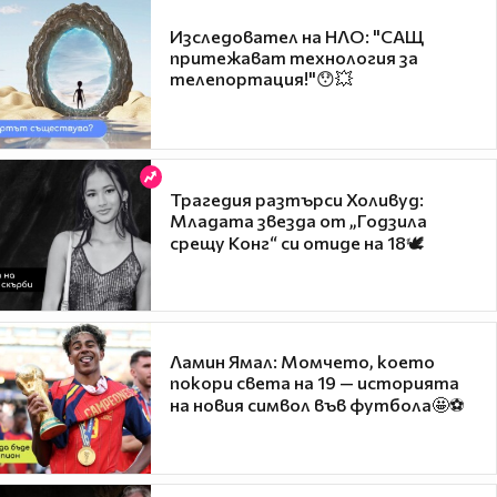
Изследовател на НЛО: "САЩ
притежават технология за
телепортация!"😯💥
Трагедия разтърси Холивуд:
Младата звезда от „Годзила
срещу Конг“ си отиде на 18🕊️
Ламин Ямал: Момчето, което
покори света на 19 — историята
на новия символ във футбола🤩⚽