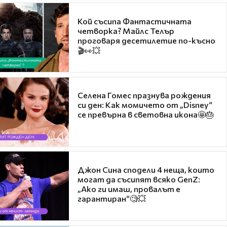
Кой съсипа Фантастичната
четворка? Майлс Телър
проговаря десетилетие по-късно
🎬👀💥
Селена Гомес празнува рождения
си ден: Как момичето от „Disney“
се превърна в световна икона🤩🎂
Джон Сина сподели 4 неща, които
могат да съсипят всяко GenZ:
„Ако ги имаш, провалът е
гарантиран“🧐💥