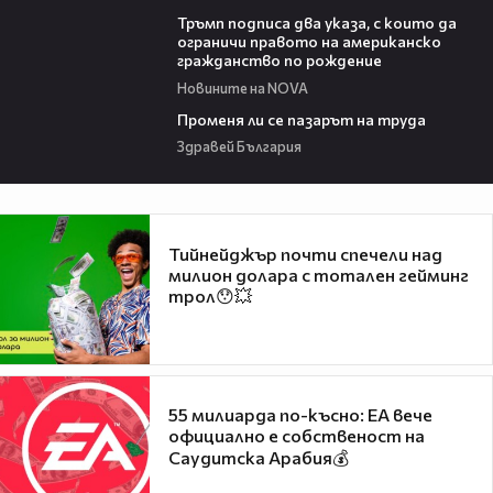
00:52
Тръмп подписа два указа, с които да
ограничи правото на американско
гражданство по рождение
Новините на NOVA
12:02
Променя ли се пазарът на труда
Здравей България
Тийнейджър почти спечели над
милион долара с тотален гейминг
трол😯💥
55 милиарда по-късно: EA вече
официално е собственост на
Саудитска Арабия💰