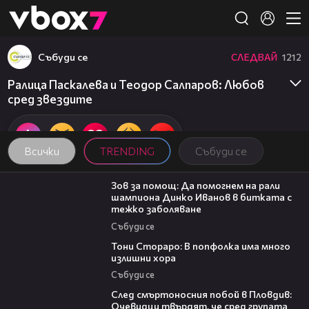
Member of
👾
Събуди се
СЛЕДВАЙ
1212
Ралица Паскалева и Теодор Салпаров: Любов
сред звездите
Всички
TRENDING
Събуди се
03:29
Зов за помощ: Да помогнем на рали
шампиона Динко Иванов в битката с
тежко заболяване
Събуди се
27:22
Тони Стораро: В попфолка има много
излишни хора
Събуди се
09:32
След смъртоносния побой в Пловдив:
Очевидци твърдят, че сред групата