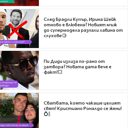
След Брадли Купър, Ирина Шейк
отново е влюбена? Новият мъж
до супермодела разпали лавина от
слухове🧐
Пи Диди излиза по-рано от
затвора? Новата дата вече е
факт!💥
Сватбата, която чакаше целият
свят! Кристиано Роналдо се жени!
💍🍾