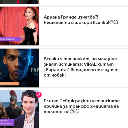
Ариана Гранде изчезва?!
Решението ѝ шокира всички!😯💥
Всички я тананикат, но малцина
знаят истината: VIRAL хитът
„Papaoutai“ всъщност не е изпят
от човек!
Елиът Пейдж разкри истинската
причина за трансформацията на
тялото си!😯💥