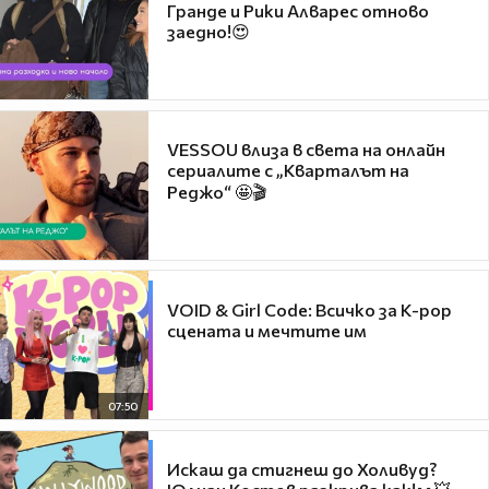
Гранде и Рики Алварес отново
заедно!😍
VESSOU влиза в света на онлайн
сериалите с „Кварталът на
Реджо“ 🤩🎬
VOID & Girl Code: Всичко за K-pop
сцената и мечтите им
07:50
Искаш да стигнеш до Холивуд?