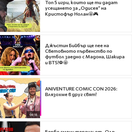
Топ 5 игри, които ще ти дадат
усещането за „Одисея“ на
Кристофър Нолан🤩🎮
Джъстин Бийбър ще пее на
Световното първенство по
футбол заедно с Мадона, Шакира
и BTS!⚽🤩
ANIVENTURE COMIC CON 2026:
Влязохме в друг свят!
08:16
Бербо смени терена: от „Олд