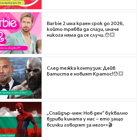
Barbie 2 има краен срок до 2026,
който трябва да спази, иначе
никога няма да се случи.😯💥
След тежка контузия: Дейв
Батиста е новият Кратос!😯💥
„Спайдър-мен: Нов ден“ буквално
взриви кината у нас – ето защо
всички говорят за него👀🎬