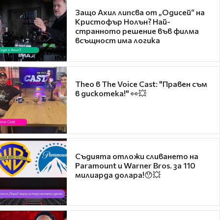
Защо Ахил липсва от „Одисей“ на
Кристофър Нолън? Най-
странното решение във филма
всъщност има логика
Theo в The Voice Cast: "Правен съм
в дискотека!" 👀💥
Съдията отложи сливането на
Paramount и Warner Bros. за 110
милиарда долара!😯💥