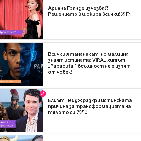
Ариана Гранде изчезва?!
Решението ѝ шокира всички!😯💥
Всички я тананикат, но малцина
знаят истината: VIRAL хитът
„Papaoutai“ всъщност не е изпят
от човек!
Елиът Пейдж разкри истинската
причина за трансформацията на
тялото си!😯💥