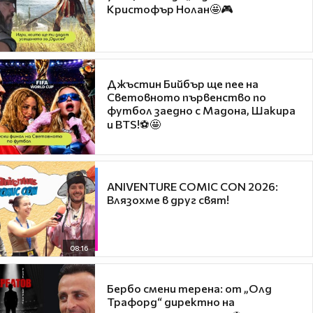
Кристофър Нолан🤩🎮
Джъстин Бийбър ще пее на
Световното първенство по
футбол заедно с Мадона, Шакира
и BTS!⚽🤩
ANIVENTURE COMIC CON 2026:
Влязохме в друг свят!
08:16
Бербо смени терена: от „Олд
Трафорд“ директно на