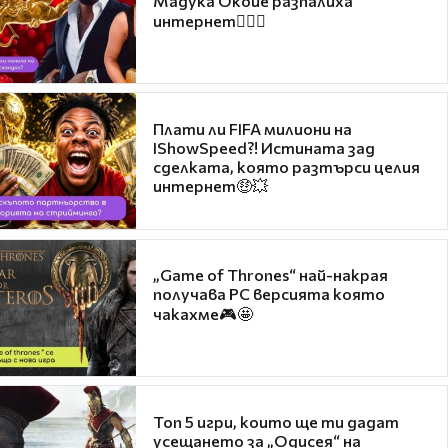
Мадука Окойе разпалиха
интернет❤️‍🔥🔥
Плати ли FIFA милиони на
IShowSpeed?! Истината зад
сделката, която разтърси целия
интернет🤑💥
„Game of Thrones“ най-накрая
получава PC версията която
чакахме🎮🤩
Топ 5 игри, които ще ти дадат
усещането за „Одисея“ на