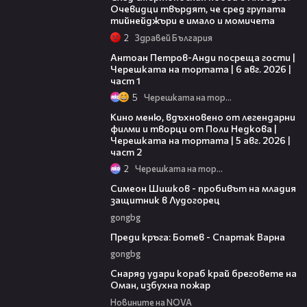
Очевидци твърдят, че сред групата
тийнейджъри е имало и момичета
2
Здравей България
19:09
Антоан Петров-Анди посреща гости |
Черешката на тортата | 6 авг. 2026 |
част 1
5
Черешката на тортата
15:31
Кино меню, вдъхновено от легендарни
филми и творци от Поли Недкова |
Черешката на тортата | 5 авг. 2026 |
част 2
2
Черешката на тортата
03:07
Симеон Шишков - пробивът на младия
защитник в Лудогорец
gongbg
05:30
Преди кръга: Ботев - Спартак Варна
gongbg
01:04
Снаряд удари кораб край бреговете на
Оман, избухна пожар
Новините на NOVA