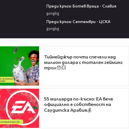
06:28
Преди кръга: Ботев Враца - Славия
gongbg
06:25
Преди кръга: Септември - ЦСКА
gongbg
Тийнейджър почти спечели над
милион долара с тотален гейминг
трол😯💥
55 милиарда по-късно: EA вече
официално е собственост на
Саудитска Арабия💰