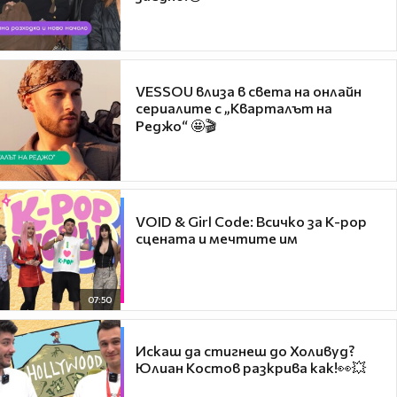
VESSOU влиза в света на онлайн
сериалите с „Кварталът на
Реджо“ 🤩🎬
VOID & Girl Code: Всичко за K-pop
сцената и мечтите им
07:50
Искаш да стигнеш до Холивуд?
Юлиан Костов разкрива как!👀💥