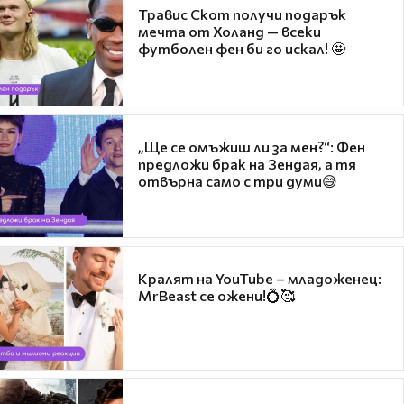
Травис Скот получи подарък
мечта от Холанд — всеки
футболен фен би го искал! 🤩
„Ще се омъжиш ли за мен?“: Фен
предложи брак на Зендая, а тя
отвърна само с три думи😅
Кралят на YouTube – младоженец:
MrBeast се ожени!💍🥰