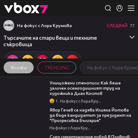
Member of
👾
На фокус с Лора Крумова
СЛЕДВАЙ
77
Търсачите на стари вещи и техните
съкровища
Всички
TRENDING
На фокус с Лора Крум
13:45
Унищожени стенописи: Как беше
заличен осемгодишният труд на
художника Диан Костов
1
На фокус с Лора Крумова
15:59
Явор Гечев се надява Илияна Йотова
да бъде кандидатът за президент на
"Прогресивна България"
На фокус с Лора Крумова
09:32
След смъртоносния побой в Пловдив: