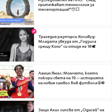
притежават технология за
телепортация!"😯💥
Трагедия разтърси Холивуд:
Младата звезда от „Годзила
срещу Конг“ си отиде на 18🕊️
Ламин Ямал: Момчето, което
покори света на 19 — историята
на новия символ във футбола🤩⚽
Защо Ахил липсва от „Одисей“ на