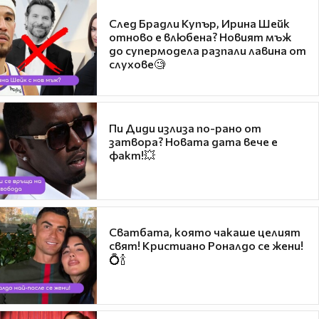
След Брадли Купър, Ирина Шейк
отново е влюбена? Новият мъж
до супермодела разпали лавина от
слухове🧐
Пи Диди излиза по-рано от
затвора? Новата дата вече е
факт!💥
Сватбата, която чакаше целият
свят! Кристиано Роналдо се жени!
💍🍾