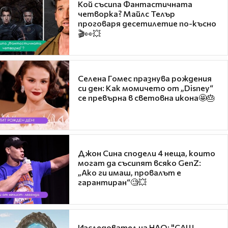
Кой съсипа Фантастичната
четворка? Майлс Телър
проговаря десетилетие по-късно
🎬👀💥
Селена Гомес празнува рождения
си ден: Как момичето от „Disney“
се превърна в световна икона🤩🎂
Джон Сина сподели 4 неща, които
могат да съсипят всяко GenZ:
„Ако ги имаш, провалът е
гарантиран“🧐💥
Изследовател на НЛО: "САЩ