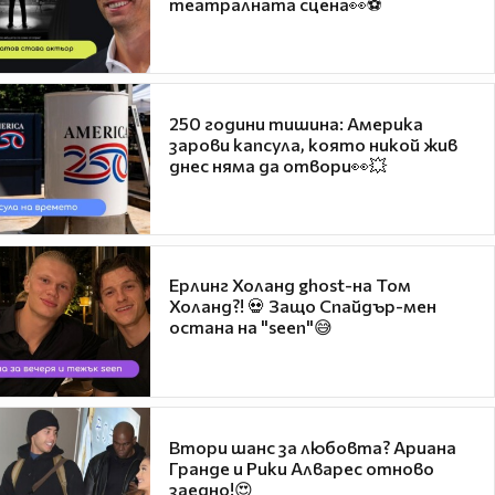
театралната сцена👀⚽
250 години тишина: Америка
зарови капсула, която никой жив
днес няма да отвори👀💥
Ерлинг Холанд ghost-на Том
Холанд?! 💀 Защо Спайдър-мен
остана на "seen"😅
Втори шанс за любовта? Ариана
Гранде и Рики Алварес отново
заедно!😍