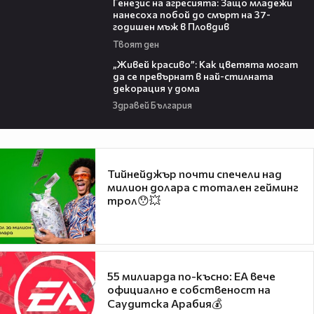
Генезис на агресията: Защо младежи
нанесоха побой до смърт на 37-
годишен мъж в Пловдив
Твоят ден
04:11
„Живей красиво”: Как цветята могат
да се превърнат в най-стилната
декорация у дома
Здравей България
Тийнейджър почти спечели над
милион долара с тотален гейминг
трол😯💥
55 милиарда по-късно: EA вече
официално е собственост на
Саудитска Арабия💰