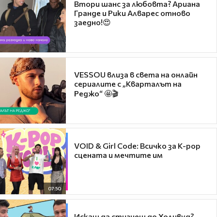
Втори шанс за любовта? Ариана
Гранде и Рики Алварес отново
заедно!😍
VESSOU влиза в света на онлайн
сериалите с „Кварталът на
Реджо“ 🤩🎬
VOID & Girl Code: Всичко за K-pop
сцената и мечтите им
07:50
Искаш да стигнеш до Холивуд?