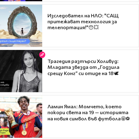
Изследовател на НЛО: "САЩ
притежават технология за
телепортация!"😯💥
Трагедия разтърси Холивуд:
Младата звезда от „Годзила
срещу Конг“ си отиде на 18🕊️
Ламин Ямал: Момчето, което
покори света на 19 — историята
на новия символ във футбола🤩⚽