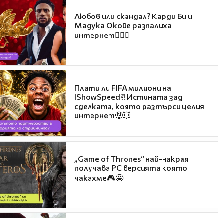
Любов или скандал? Карди Би и
Мадука Окойе разпалиха
интернет❤️‍🔥🔥
Плати ли FIFA милиони на
IShowSpeed?! Истината зад
сделката, която разтърси целия
интернет🤑💥
„Game of Thrones“ най-накрая
получава PC версията която
чакахме🎮🤩