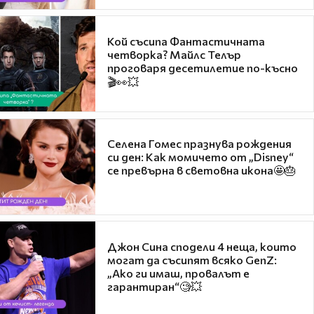
Кой съсипа Фантастичната
четворка? Майлс Телър
проговаря десетилетие по-късно
🎬👀💥
Селена Гомес празнува рождения
си ден: Как момичето от „Disney“
се превърна в световна икона🤩🎂
Джон Сина сподели 4 неща, които
могат да съсипят всяко GenZ:
„Ако ги имаш, провалът е
гарантиран“🧐💥