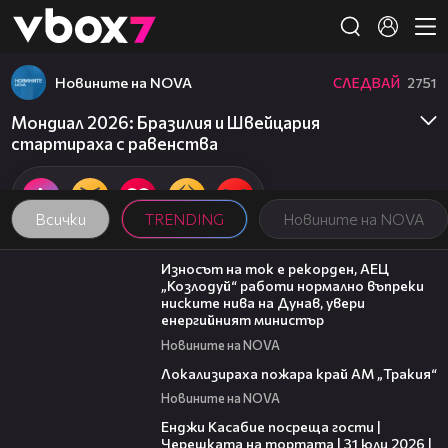
Member of
👾
Новините на NOVA
СЛЕДВАЙ
2751
Мондиал 2026: Бразилия и Швейцария
стартираха с равенства
Всички
TRENDING
Новините на NOVA
00:59
Износът на ток е рекорден, АЕЦ
„Козлодуй“ работи нормално въпреки
ниските нива на Дунав, увери
енергийният министър
Новините на NOVA
03:03
Локализираха пожара край АМ „Тракия“
Новините на NOVA
16:45
Енджи Касабие посреща гости |
Черешката на тортата | 31 юли 2026 |