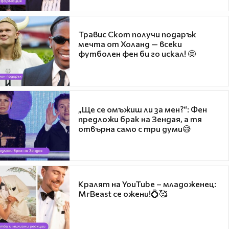
Травис Скот получи подарък
мечта от Холанд — всеки
футболен фен би го искал! 🤩
„Ще се омъжиш ли за мен?“: Фен
предложи брак на Зендая, а тя
отвърна само с три думи😅
Кралят на YouTube – младоженец:
MrBeast се ожени!💍🥰