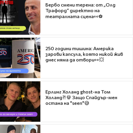
Бербо смени терена: от „Олд
Трафорд“ директно на
театралната сцена👀⚽
250 години тишина: Америка
зарови капсула, която никой жив
днес няма да отвори👀💥
Ерлинг Холанд ghost-на Том
Холанд?! 💀 Защо Спайдър-мен
остана на "seen"😅