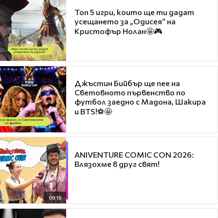
Топ 5 игри, които ще ти дадат
усещането за „Одисея“ на
Кристофър Нолан🤩🎮
Джъстин Бийбър ще пее на
Световното първенство по
футбол заедно с Мадона, Шакира
и BTS!⚽🤩
ANIVENTURE COMIC CON 2026:
Влязохме в друг свят!
08:16