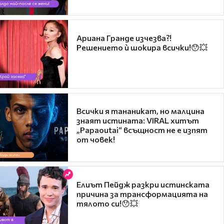
Ариана Гранде изчезва?!
Решението ѝ шокира всички!😯💥
Всички я тананикат, но малцина
знаят истината: VIRAL хитът
„Papaoutai“ всъщност не е изпят
от човек!
Елиът Пейдж разкри истинската
причина за трансформацията на
тялото си!😯💥