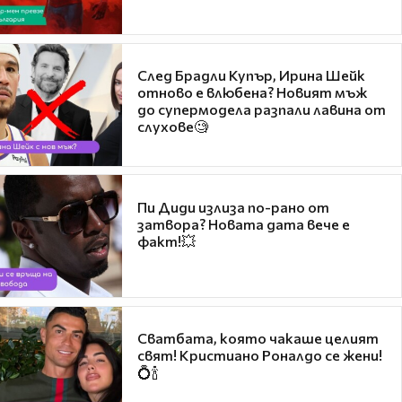
След Брадли Купър, Ирина Шейк
отново е влюбена? Новият мъж
до супермодела разпали лавина от
слухове🧐
Пи Диди излиза по-рано от
затвора? Новата дата вече е
факт!💥
Сватбата, която чакаше целият
свят! Кристиано Роналдо се жени!
💍🍾