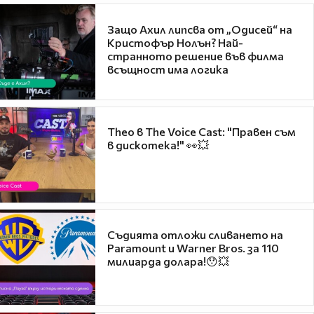
Защо Ахил липсва от „Одисей“ на
Кристофър Нолън? Най-
странното решение във филма
всъщност има логика
Theo в The Voice Cast: "Правен съм
в дискотека!" 👀💥
Съдията отложи сливането на
Paramount и Warner Bros. за 110
милиарда долара!😯💥