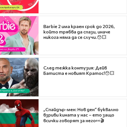
Barbie 2 има краен срок до 2026,
който трябва да спази, иначе
никога няма да се случи.😯💥
След тежка контузия: Дейв
Батиста е новият Кратос!😯💥
„Спайдър-мен: Нов ден“ буквално
взриви кината у нас – ето защо
всички говорят за него👀🎬