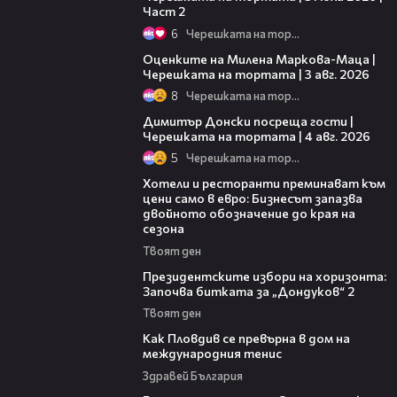
Част 2
6
Черешката на тортата
14:06
Оценките на Милена Маркова-Маца |
Черешката на тортата | 3 авг. 2026
8
Черешката на тортата
17:43
Димитър Донски посреща гости |
Черешката на тортата | 4 авг. 2026
5
Черешката на тортата
05:54
Хотели и ресторанти преминават към
цени само в евро: Бизнесът запазва
двойното обозначение до края на
сезона
Твоят ден
15:44
Президентските избори на хоризонта:
Започва битката за „Дондуков“ 2
Твоят ден
03:09
Как Пловдив се превърна в дом на
международния тенис
Здравей България
13:28