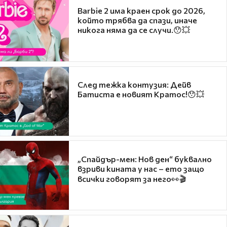
Barbie 2 има краен срок до 2026,
който трябва да спази, иначе
никога няма да се случи.😯💥
След тежка контузия: Дейв
Батиста е новият Кратос!😯💥
„Спайдър-мен: Нов ден“ буквално
взриви кината у нас – ето защо
всички говорят за него👀🎬