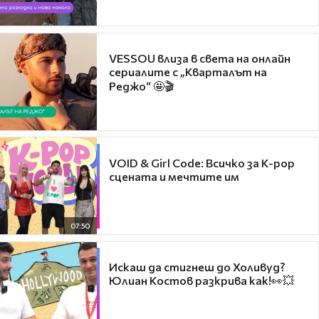
VESSOU влиза в света на онлайн
сериалите с „Кварталът на
Реджо“ 🤩🎬
VOID & Girl Code: Всичко за K-pop
сцената и мечтите им
07:50
Искаш да стигнеш до Холивуд?
Юлиан Костов разкрива как!👀💥