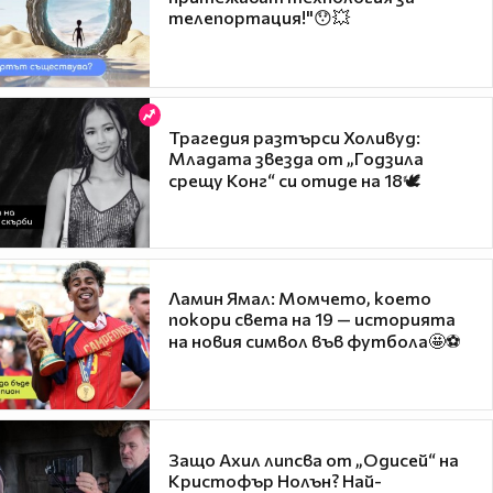
телепортация!"😯💥
Трагедия разтърси Холивуд:
Младата звезда от „Годзила
срещу Конг“ си отиде на 18🕊️
Ламин Ямал: Момчето, което
покори света на 19 — историята
на новия символ във футбола🤩⚽
Защо Ахил липсва от „Одисей“ на
Кристофър Нолън? Най-