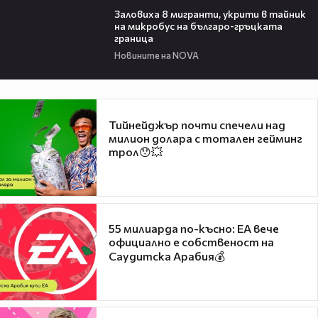
Заловиха 8 мигранти, укрити в тайник
на микробус на българо-гръцката
граница
Новините на NOVA
Тийнейджър почти спечели над
милион долара с тотален гейминг
трол😯💥
55 милиарда по-късно: EA вече
официално е собственост на
Саудитска Арабия💰