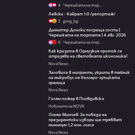
4
Черешката на тортата
05:57
Левски - Кайрат 1:0 /репортаж/
3
gong_bg
17:43
Димитър Донски посреща гости |
Черешката на тортата | 4 авг. 2026
6
Черешката на тортата
14:07
Как кризата в Ормузкия проток се
отразява на световната икономика?
Nova News
00:31
Заловиха 8 мигранти, укрити в тайник
на микробус на българо-гръцката
граница
Nova News
00:32
Голям пожар в Пловдивско
Новините на NOVA
15:58
Огнян Минчев: За победа на
президентски избори ще трябват
минимум 1,2 млн. гласа
Nova News
00:54