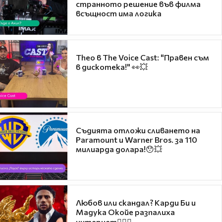
странното решение във филма
всъщност има логика
Theo в The Voice Cast: "Правен съм
в дискотека!" 👀💥
Съдията отложи сливането на
Paramount и Warner Bros. за 110
милиарда долара!😯💥
Любов или скандал? Карди Би и
Мадука Окойе разпалиха
интернет❤️‍🔥🔥