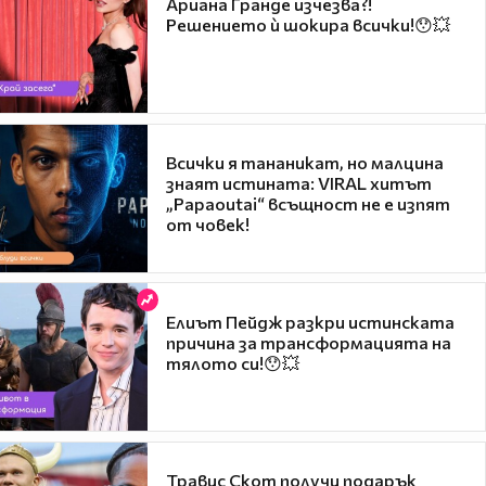
Ариана Гранде изчезва?!
Решението ѝ шокира всички!😯💥
Всички я тананикат, но малцина
знаят истината: VIRAL хитът
„Papaoutai“ всъщност не е изпят
от човек!
Елиът Пейдж разкри истинската
причина за трансформацията на
тялото си!😯💥
Травис Скот получи подарък