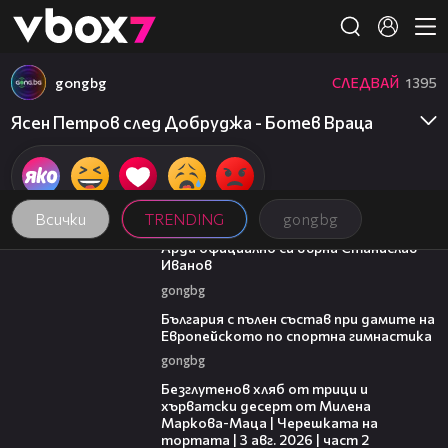
Member of
👾
gongbg
СЛЕДВАЙ
1395
Ясен Петров след Добруджа - Ботев Враца
Всички
TRENDING
gongbg
00:19
Арда официално си върна Станислав
Иванов
gongbg
00:47
България с пълен състав при дамите на
Европейското по спортна гимнастика
gongbg
15:35
Безглутенов хляб от трици и
хърватски десерт от Милена
Маркова-Маца | Черешката на
тортата | 3 авг. 2026 | част 2