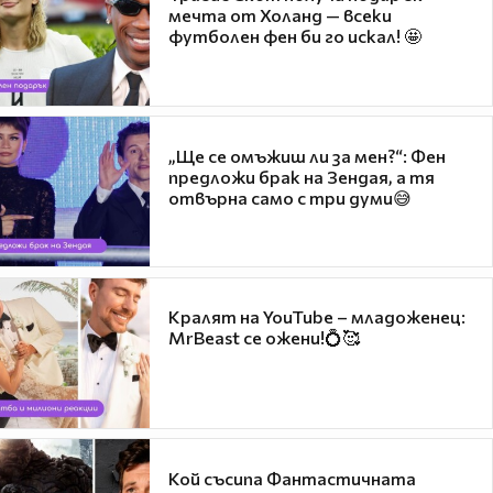
мечта от Холанд — всеки
футболен фен би го искал! 🤩
„Ще се омъжиш ли за мен?“: Фен
предложи брак на Зендая, а тя
отвърна само с три думи😅
Кралят на YouTube – младоженец:
MrBeast се ожени!💍🥰
Кой съсипа Фантастичната