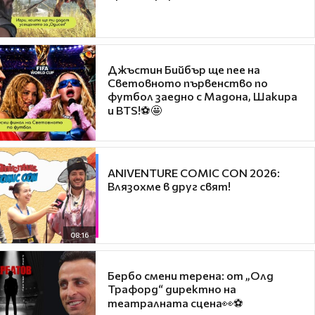
Джъстин Бийбър ще пее на
Световното първенство по
футбол заедно с Мадона, Шакира
и BTS!⚽🤩
ANIVENTURE COMIC CON 2026:
Влязохме в друг свят!
08:16
Бербо смени терена: от „Олд
Трафорд“ директно на
театралната сцена👀⚽