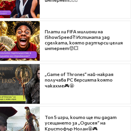
Плати ли FIFA милиони на
IShowSpeed?! Истината зад
сделката, която разтърси целия
интернет🤑💥
„Game of Thrones“ най-накрая
получава PC версията която
чакахме🎮🤩
Топ 5 игри, които ще ти дадат
усещането за „Одисея“ на
Кристофър Нолан🤩🎮