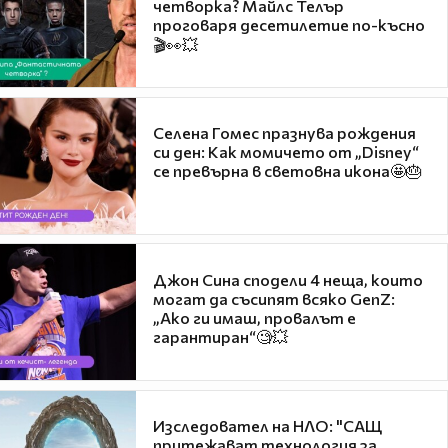
четворка? Майлс Телър
проговаря десетилетие по-късно
🎬👀💥
Селена Гомес празнува рождения
си ден: Как момичето от „Disney“
се превърна в световна икона🤩🎂
Джон Сина сподели 4 неща, които
могат да съсипят всяко GenZ:
„Ако ги имаш, провалът е
гарантиран“🧐💥
Изследовател на НЛО: "САЩ
притежават технология за