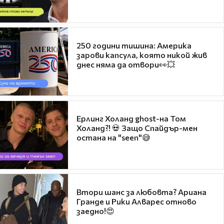
250 години тишина: Америка
зарови капсула, която никой жив
днес няма да отвори👀💥
Ерлинг Холанд ghost-на Том
Холанд?! 💀 Защо Спайдър-мен
остана на "seen"😅
Втори шанс за любовта? Ариана
Гранде и Рики Алварес отново
заедно!😍