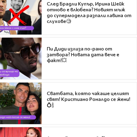
След Брадли Купър, Ирина Шейк
отново е влюбена? Новият мъж
до супермодела разпали лавина от
слухове🧐
Пи Диди излиза по-рано от
затвора? Новата дата вече е
факт!💥
Сватбата, която чакаше целият
свят! Кристиано Роналдо се жени!
💍🍾