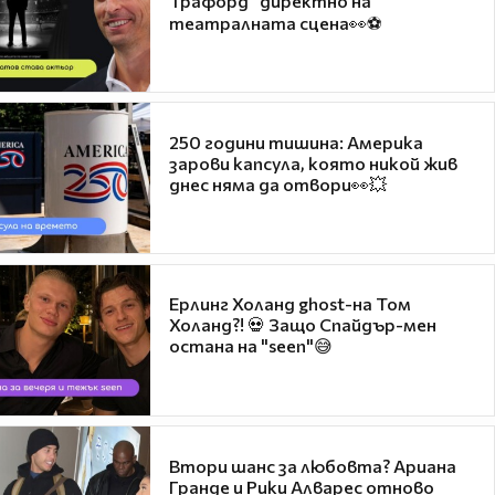
Трафорд“ директно на
театралната сцена👀⚽
250 години тишина: Америка
зарови капсула, която никой жив
днес няма да отвори👀💥
Ерлинг Холанд ghost-на Том
Холанд?! 💀 Защо Спайдър-мен
остана на "seen"😅
Втори шанс за любовта? Ариана
Гранде и Рики Алварес отново