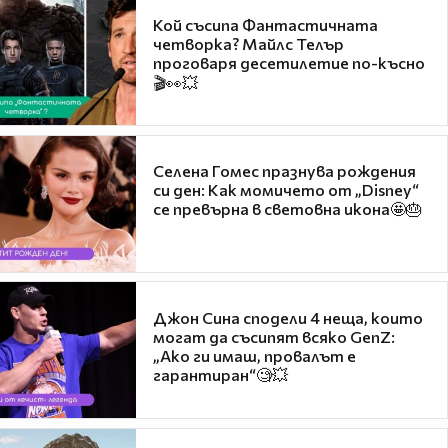
Кой съсипа Фантастичната
четворка? Майлс Телър
проговаря десетилетие по-късно
🎬👀💥
Селена Гомес празнува рождения
си ден: Как момичето от „Disney“
се превърна в световна икона🤩🎂
Джон Сина сподели 4 неща, които
могат да съсипят всяко GenZ:
„Ако ги имаш, провалът е
гарантиран“🧐💥