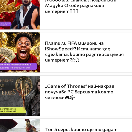
Мадука Окойе разпалиха
интернет❤️‍🔥🔥
Плати ли FIFA милиони на
IShowSpeed?! Истината зад
сделката, която разтърси целия
интернет🤑💥
„Game of Thrones“ най-накрая
получава PC версията която
чакахме🎮🤩
Топ 5 игри, които ще ти дадат