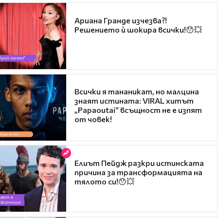
Ариана Гранде изчезва?!
Решението ѝ шокира всички!😯💥
Всички я тананикат, но малцина
знаят истината: VIRAL хитът
„Papaoutai“ всъщност не е изпят
от човек!
Елиът Пейдж разкри истинската
причина за трансформацията на
тялото си!😯💥