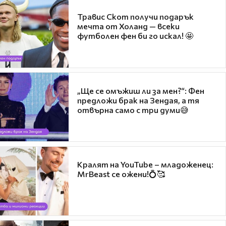
Травис Скот получи подарък
мечта от Холанд — всеки
футболен фен би го искал! 🤩
„Ще се омъжиш ли за мен?“: Фен
предложи брак на Зендая, а тя
отвърна само с три думи😅
Кралят на YouTube – младоженец:
MrBeast се ожени!💍🥰