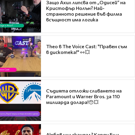
Защо Ахил липсва от „Одисей“ на
Кристофър Нолън? Най-
странното решение във филма
всъщност има логика
Theo в The Voice Cast: "Правен съм
в дискотека!" 👀💥
Съдията отложи сливането на
Paramount и Warner Bros. за 110
милиарда долара!😯💥
Любов или скандал? Карди Би и