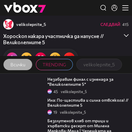
Member of
👾
velikolepnite_5
СЛЕДВАЙ
415
Хороскоп накара участничка да напусне //
Великолепните 5
Всички
TRENDING
velikolepnite_5
14:12
Незабравим финал с изненада за
"Великолепните 5"
45
velikolepnite_5
06:18
Ина: По-щастлива и силна отвсякога! //
Великолепните 5
19
velikolepnite_5
16:02
Безглутенов хляб от трици и
хърватски десерт от Милена
Маркова-Маца | Черешката на