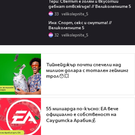
Тери: Светът е голям и вкусотии
дебнат отвсякъде! // Великолепните 5
33
velikolepnite_5
06:11
Ина: Спорт, секс и смутита! //
Великолепните 5
32
velikolepnite_5
Тийнейджър почти спечели над
милион долара с тотален гейминг
трол😯💥
55 милиарда по-късно: EA вече
официално е собственост на
Саудитска Арабия💰