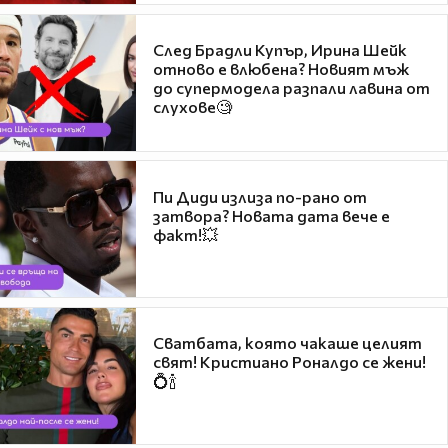
След Брадли Купър, Ирина Шейк
отново е влюбена? Новият мъж
до супермодела разпали лавина от
слухове🧐
Пи Диди излиза по-рано от
затвора? Новата дата вече е
факт!💥
Сватбата, която чакаше целият
свят! Кристиано Роналдо се жени!
💍🍾