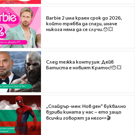
Barbie 2 има краен срок до 2026,
който трябва да спази, иначе
никога няма да се случи.😯💥
След тежка контузия: Дейв
Батиста е новият Кратос!😯💥
„Спайдър-мен: Нов ден“ буквално
взриви кината у нас – ето защо
всички говорят за него👀🎬