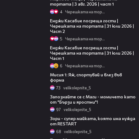
тортата | 3 авг. 2026 | част 1
4
Черешката на тортата
16:45
Енджи Касабие посреща гости |
Черешката на тортата | 31 юли 2026 |
Част 2
5
Черешката на тортата
10:44
Енджи Касабие посреща гости |
Черешката на тортата | 31 юли 2026 |
Част 1
6
Черешката на тортата
13:51
Мисия 1: Яж, спортувай и влез във
форма
73
velikolepnite_5
05:57
Запознайте се с Маги - момичето като
от "Бързи и яростни"!
97
velikolepnite_5
05:28
Зори - супер майката, която има нужда
от RESTART
68
velikolepnite_5
05:55