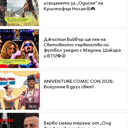
усещането за „Одисея“ на
Кристофър Нолан🤩🎮
Джъстин Бийбър ще пее на
Световното първенство по
футбол заедно с Мадона, Шакира
и BTS!⚽🤩
ANIVENTURE COMIC CON 2026:
Влязохме в друг свят!
08:16
Бербо смени терена: от „Олд