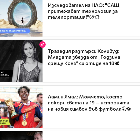
Изследовател на НЛО: "САЩ
притежават технология за
телепортация!"😯💥
Трагедия разтърси Холивуд:
Младата звезда от „Годзила
срещу Конг“ си отиде на 18🕊️
Ламин Ямал: Момчето, което
покори света на 19 — историята
на новия символ във футбола🤩⚽