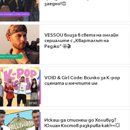
заедно!😍
VESSOU влиза в света на онлайн
сериалите с „Кварталът на
Реджо“ 🤩🎬
VOID & Girl Code: Всичко за K-pop
сцената и мечтите им
07:50
Искаш да стигнеш до Холивуд?
Юлиан Костов разкрива как!👀💥