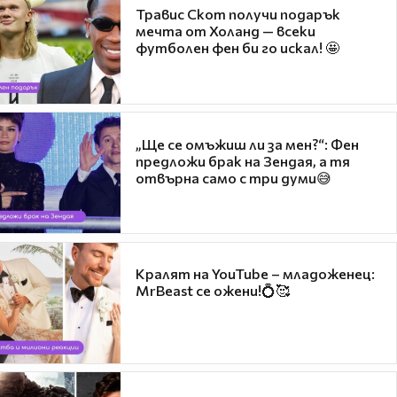
Травис Скот получи подарък
мечта от Холанд — всеки
футболен фен би го искал! 🤩
„Ще се омъжиш ли за мен?“: Фен
предложи брак на Зендая, а тя
отвърна само с три думи😅
Кралят на YouTube – младоженец:
MrBeast се ожени!💍🥰