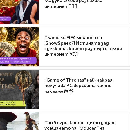
Мадука Окойе разпалиха
интернет❤️‍🔥🔥
Плати ли FIFA милиони на
IShowSpeed?! Истината зад
сделката, която разтърси целия
интернет🤑💥
„Game of Thrones“ най-накрая
получава PC версията която
чакахме🎮🤩
Топ 5 игри, които ще ти дадат
усещането за „Одисея“ на