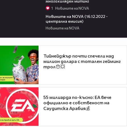
многохиляден митинг
1
Новините на NOVA
45:32
Новините на NOVA (16.12.2022 -
централна емисия)
Новините на NOVA
Тийнейджър почти спечели над
милион долара с тотален гейминг
трол😯💥
55 милиарда по-късно: EA вече
официално е собственост на
Саудитска Арабия💰