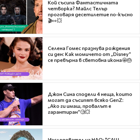
Кой съсипа Фантастичната
четворка? Майлс Телър
проговаря десетилетие по-късно
🎬👀💥
Селена Гомес празнува рождения
си ден: Как момичето от „Disney“
се превърна в световна икона🤩🎂
Джон Сина сподели 4 неща, които
могат да съсипят всяко GenZ:
„Ако ги имаш, провалът е
гарантиран“🧐💥
Изследовател на НЛО: "САЩ