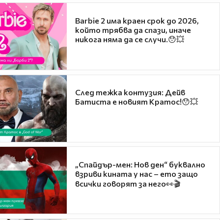
Barbie 2 има краен срок до 2026,
който трябва да спази, иначе
никога няма да се случи.😯💥
След тежка контузия: Дейв
Батиста е новият Кратос!😯💥
„Спайдър-мен: Нов ден“ буквално
взриви кината у нас – ето защо
всички говорят за него👀🎬