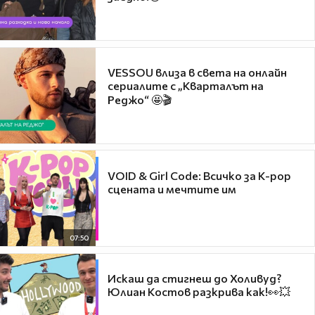
VESSOU влиза в света на онлайн
сериалите с „Кварталът на
Реджо“ 🤩🎬
VOID & Girl Code: Всичко за K-pop
сцената и мечтите им
07:50
Искаш да стигнеш до Холивуд?
Юлиан Костов разкрива как!👀💥