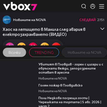
Member of
👾
Новините на NOVA
СЛЕДВАЙ
2751
Хаос на летището в Манила след авария в
електрозахранването (ВИДЕО)
Всички
TRENDING
Новините на NOVA
03:39
Убитият в Пловдив - горен с цигари и с
обръснати вежди, заподозрените
остават в ареста
Новините на NOVA
00:32
Голям пожар в Пловдивско
Новините на NOVA
13:03
Поли Недкова посреща гости |
Черешката на тортата | 5 авг. 2026 |
част 2