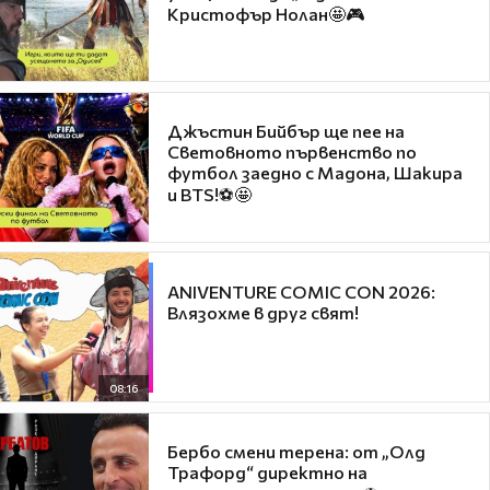
Кристофър Нолан🤩🎮
Джъстин Бийбър ще пее на
Световното първенство по
футбол заедно с Мадона, Шакира
и BTS!⚽🤩
ANIVENTURE COMIC CON 2026:
Влязохме в друг свят!
08:16
Бербо смени терена: от „Олд
Трафорд“ директно на