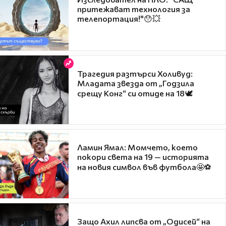
притежават технология за
телепортация!"😯💥
Трагедия разтърси Холивуд:
Младата звезда от „Годзила
срещу Конг“ си отиде на 18🕊️
Ламин Ямал: Момчето, което
покори света на 19 — историята
на новия символ във футбола🤩⚽
Защо Ахил липсва от „Одисей“ на