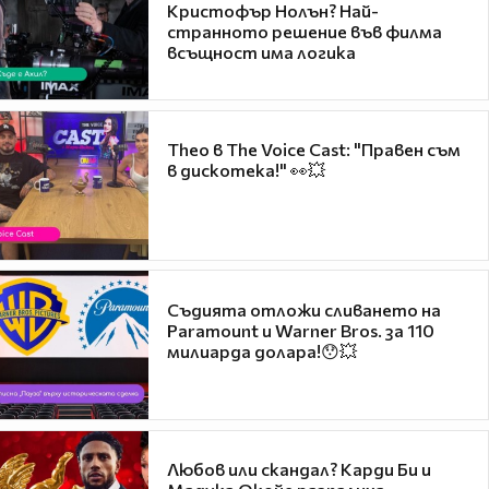
Кристофър Нолън? Най-
странното решение във филма
всъщност има логика
Theo в The Voice Cast: "Правен съм
в дискотека!" 👀💥
Съдията отложи сливането на
Paramount и Warner Bros. за 110
милиарда долара!😯💥
Любов или скандал? Карди Би и