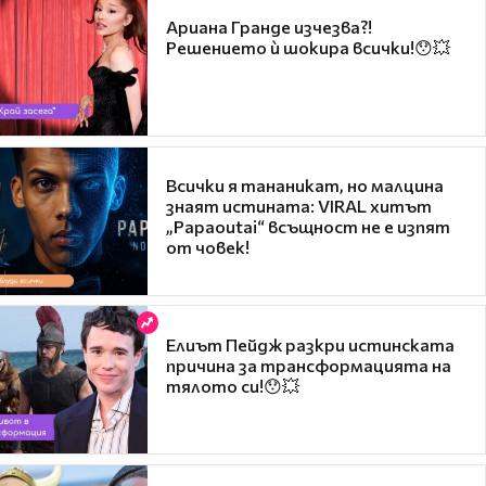
Ариана Гранде изчезва?!
Решението ѝ шокира всички!😯💥
Всички я тананикат, но малцина
знаят истината: VIRAL хитът
„Papaoutai“ всъщност не е изпят
от човек!
Елиът Пейдж разкри истинската
причина за трансформацията на
тялото си!😯💥