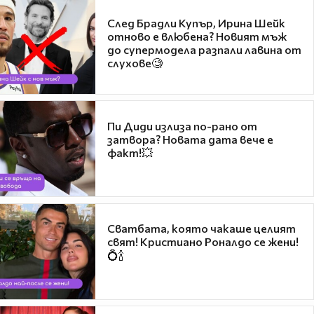
След Брадли Купър, Ирина Шейк
отново е влюбена? Новият мъж
до супермодела разпали лавина от
слухове🧐
Пи Диди излиза по-рано от
затвора? Новата дата вече е
факт!💥
Сватбата, която чакаше целият
свят! Кристиано Роналдо се жени!
💍🍾