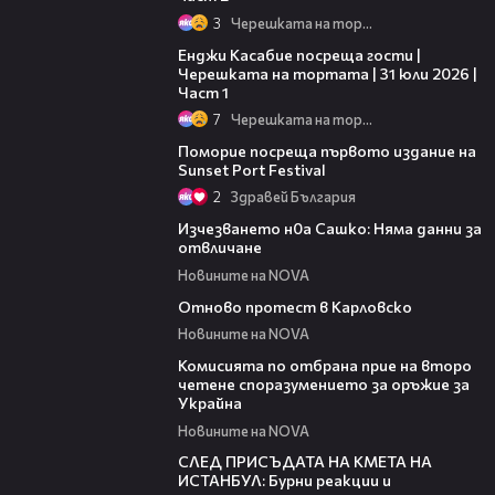
3
Черешката на тортата
10:44
Енджи Касабие посреща гости |
Черешката на тортата | 31 юли 2026 |
Част 1
7
Черешката на тортата
05:54
Поморие посреща първото издание на
Sunset Port Festival
2
Здравей България
02:11
Изчезването н0а Сашко: Няма данни за
отвличане
Новините на NOVA
02:36
Отново протест в Карловско
Новините на NOVA
01:12
Комисията по отбрана прие на второ
четене споразумението за оръжие за
Украйна
Новините на NOVA
01:23
СЛЕД ПРИСЪДАТА НА КМЕТА НА
ИСТАНБУЛ: Бурни реакции и