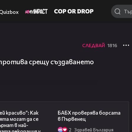
Quizbox
СЛЕДВАЙ
1816
протива срещу създаването
04:11
03:57
й красиво”: Как
БАБХ проверява борсата
ята могат да се
в Първенец
рнат в най-
2
Здравей България
ната декорация у