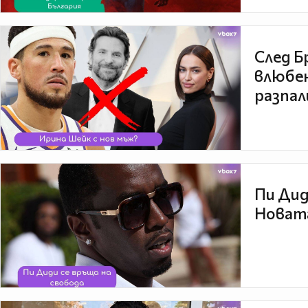
След Б
влюбен
разпал
Пи Дид
Новата