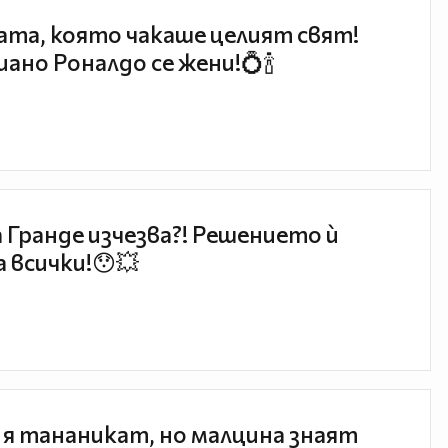
та, която чакаше целият свят!
ано Роналдо се жени!💍🍾
 Гранде изчезва?! Решението ѝ
 всички!😯💥
 я тананикат, но малцина знаят