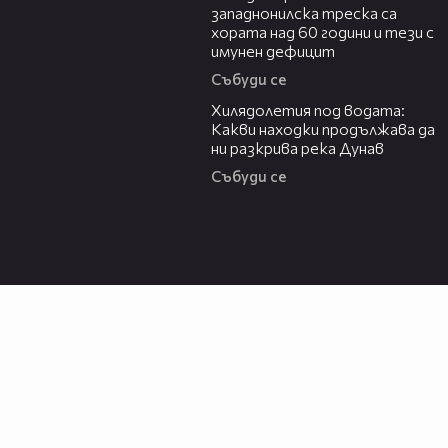
западнонилска треска са
хората над 60 години и тези с
имунен дефицит
Събуди се
03:43
Хилядолетия под водата:
Какви находки продължава да
ни разкрива река Дунав
Събуди се