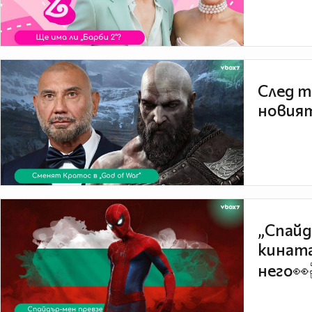
След т
новият
„Спайд
кината
него👀