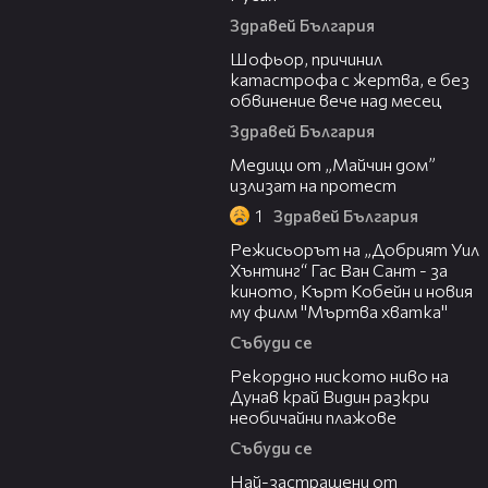
Здравей България
05:57
Шофьор, причинил
катастрофа с жертва, е без
обвинение вече над месец
Здравей България
10:45
Медици от „Майчин дом”
излизат на протест
1
Здравей България
13:42
Режисьорът на „Добрият Уил
Хънтинг“ Гас Ван Сант - за
киното, Кърт Кобейн и новия
му филм "Мъртва хватка"
Събуди се
03:48
Рекордно ниското ниво на
Дунав край Видин разкри
необичайни плажове
Събуди се
13:13
Най-застрашени от