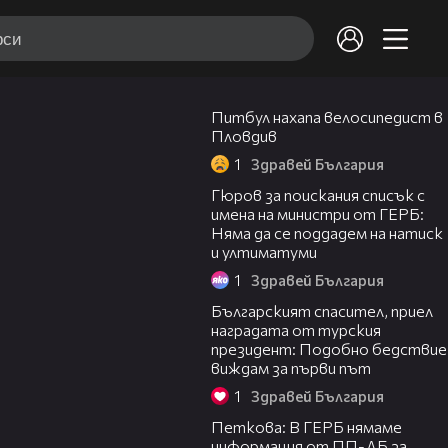
08:22
Питбул нахапа велосипедист в
Пловдив
1
Здравей България
21:48
Гюров за поискания списък с
имена на министри от ГЕРБ:
Няма да се поддадем на натиск
и ултиматуми
1
Здравей България
06:11
Българският спасител, приел
наградата от турския
президент: Подобно бедствие
виждам за първи път
1
Здравей България
21:34
Петкова: В ГЕРБ нямаме
информация от ПП-ДБ за