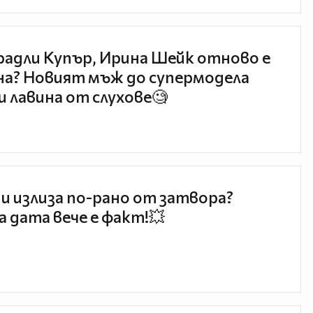
радли Купър, Ирина Шейк отново е
а? Новият мъж до супермодела
и лавина от слухове🧐
и излиза по-рано от затвора?
 дата вече е факт!💥