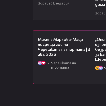
Здравей България
дома
Здрав
20:17
Милена Маркова-Маца
„Опит
посреща гости |
изпр
Черешката на тортата | 3
безр
авг. 2026
за к
Шере
5
Черешката на
тортата
5