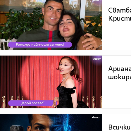
Сватба
Кристи
Ариана
шокира
Всички