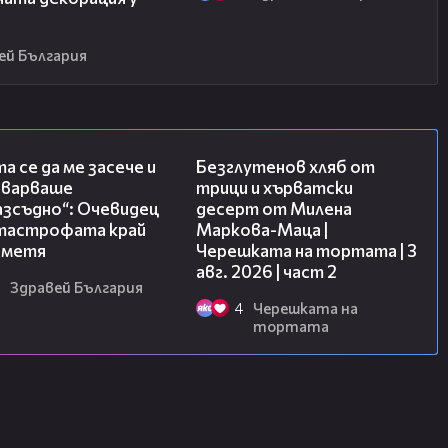
ей България
06:38
15:35
а се да ме засече и
Безглутенов хляб от
еварваше
трици и хърватски
азсъдно“: Очевидец
десерт от Милена
атастрофата край
Маркова-Маца |
метя
Черешката на тортата | 3
авг. 2026 | част 2
Здравей България
4
Черешката на
тортата