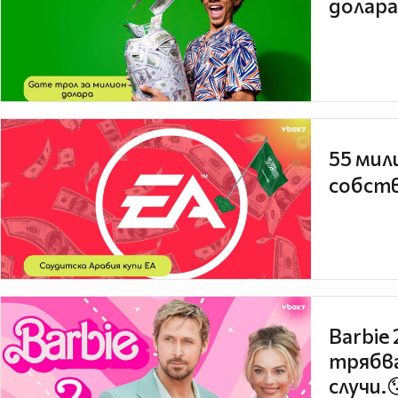
долара
55 мил
собств
Barbie
трябва
случи.