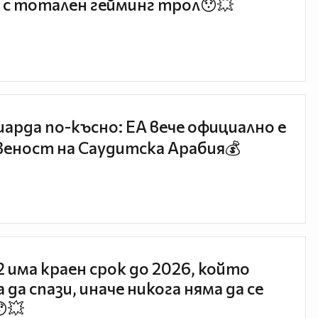
 с тотален гейминг трол😯💥
иарда по-късно: EA вече официално е
еност на Саудитска Арабия💰
 2 има краен срок до 2026, който
 да спази, иначе никога няма да се
😯💥