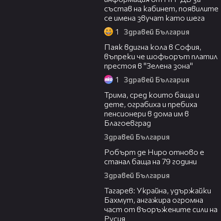
състав на кабинет, появилите
се имена звучат като шега
1
Здравей България
06:41
Паяк вдигна кола в София,
въпреки че шофьорът платил
престоя в "Зелена зона"
1
Здравей България
05:30
Трима, сред които баща и
дете, ограбиха и пребиха
пенсионери в дома им в
Благоевград
Здравей България
00:50
Робърт де Ниро отново е
станал баща на 79 години
Здравей България
16:24
Тагарев: Украйна, удържайки
Бахмут, ангажира огромна
част от въоръжените сили на
Русия