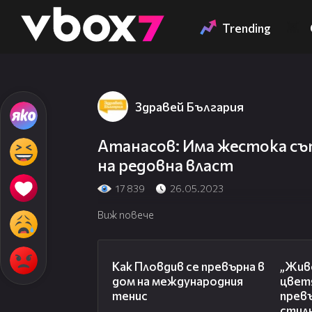
Member of
👾
Trending
Здравей България
Атанасов: Има жестока съ
на редовна власт
17 839
26.05.2023
Виж повече
03:09
Как Пловдив се превърна в
„Живе
дом на международния
цвет
тенис
превъ
стил