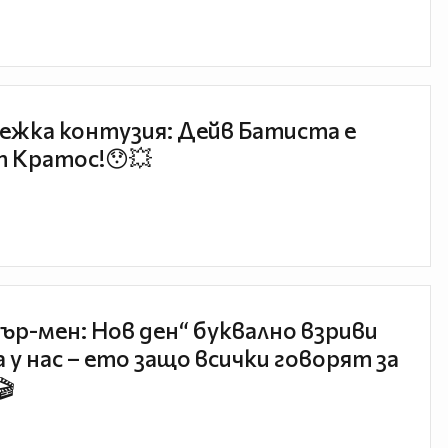
ежка контузия: Дейв Батиста е
 Кратос!😯💥
ър-мен: Нов ден“ буквално взриви
 у нас – ето защо всички говорят за
🎬