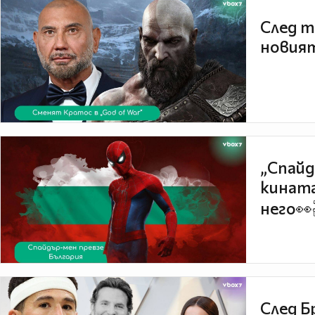
След т
новият
„Спайд
кината
него👀
След Б