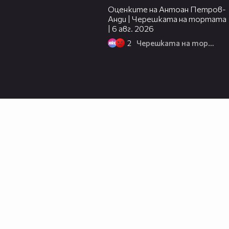
Оценките на Антоан Петров-
Анди | Черешката на тортата
| 6 авг. 2026
2
Черешката на тортата