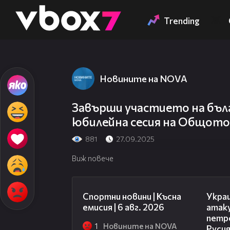
Member of
👾
Trending
Новините на NOVA
Завърши участието на бълг
юбилейна сесия на Общото
881
27.09.2025
Виж повече
04:51
Спортни новини | Късна
Укра
емисия | 6 авг. 2026
атак
петр
1
Новините на NOVA
Руси