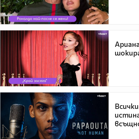
Ариана
шокира
Всички
истина
всъщно