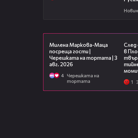
Новин
20:17
Милена Маркова-Маца
След
посреща гости |
в Пло
Черешката на тортата | 3
твърд
авг. 2026
тийне
моми
4
Черешката на
тортата
1