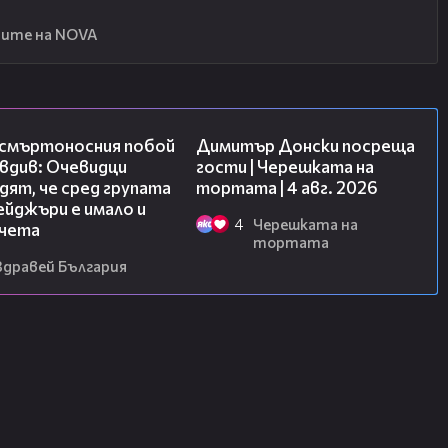
ите на NOVA
09:32
17:43
 смъртоносния побой
Димитър Донски посреща
вдив: Очевидци
гости | Черешката на
ят, че сред групата
тортата | 4 авг. 2026
йджъри е имало и
4
Черешката на
чета
тортата
Здравей България