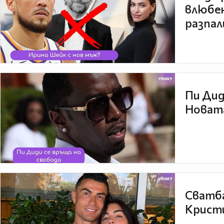
влюбен
разпал
Пи Дид
Новата
Сватба
Кристи