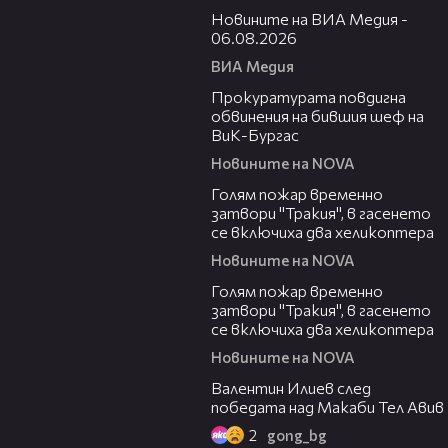
Новините на ВИА Медия -
06.08.2026
ВИА Медия
00:32
Прокуратурата повдигна
обвинения на бившия шеф на
ВиК-Бургас
Новините на NOVA
03:06
Голям пожар временно
затвори "Тракия", в гасенето
се включиха два хеликоптера
Новините на NOVA
03:39
Голям пожар временно
затвори "Тракия", в гасенето
се включиха два хеликоптера
Новините на NOVA
06:38
Валентин Илиев след
победата над Макаби Тел Авив
2
gong_bg
02:47