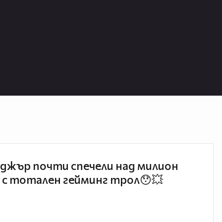
джър почти спечели над милион
 с тотален гейминг трол😯💥