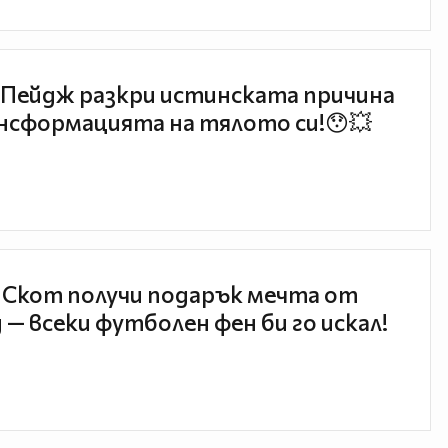
Пейдж разкри истинската причина
нсформацията на тялото си!😯💥
 Скот получи подарък мечта от
 — всеки футболен фен би го искал!