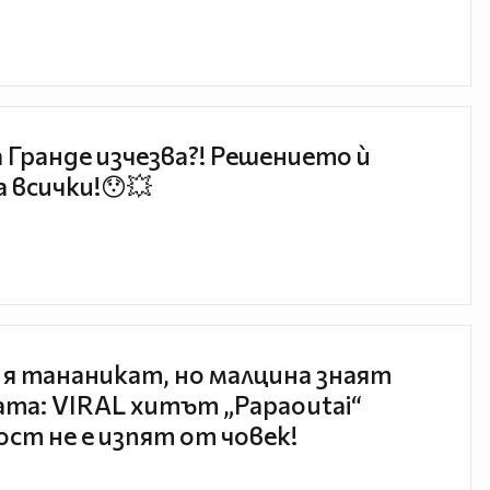
 Гранде изчезва?! Решението ѝ
 всички!😯💥
 я тананикат, но малцина знаят
та: VIRAL хитът „Papaoutai“
ст не е изпят от човек!