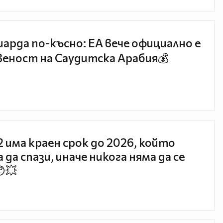
иарда по-късно: EA вече официално е
еност на Саудитска Арабия💰
 2 има краен срок до 2026, който
 да спази, иначе никога няма да се
😯💥