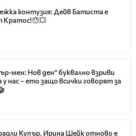
ежка контузия: Дейв Батиста е
 Кратос!😯💥
ър-мен: Нов ден“ буквално взриви
 у нас – ето защо всички говорят за
🎬
радли Купър, Ирина Шейк отново е