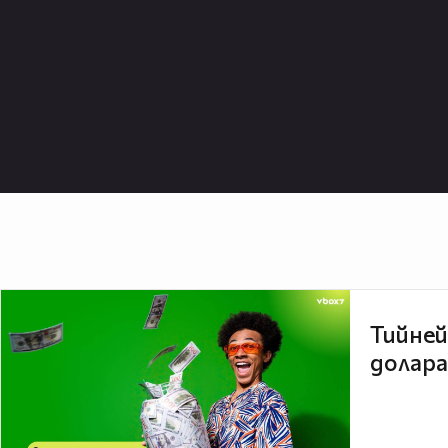
Тийней
долара