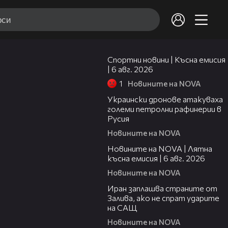
04:51
Спортни новини | Късна емисия
| 6 авг. 2026
1
Новините на NOVA
00:41
Украински дронове атакуваха
големи петролни рафинерии в
Русия
Новините на NOVA
20:26
Новините на NOVA | Лятна
късна емисия | 6 авг. 2026
Новините на NOVA
00:41
Иран заплашва страните от
Залива, ако не спрат ударите
на САЩ
Новините на NOVA
22:43