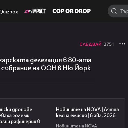
Quizbox
СЛЕДВАЙ
2751
арската делегация в 80-ата
 събрание на ООН в Ню Йорк
00:41
20:26
ински дронове
Новините на NOVA | Лятна
уваха големи
късна емисия | 6 авг. 2026
олни рафинерии в
Новините на NOVA
я