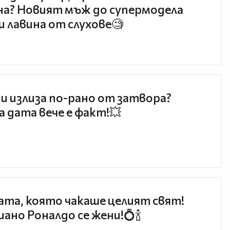
а? Новият мъж до супермодела
и лавина от слухове🧐
и излиза по-рано от затвора?
 дата вече е факт!💥
та, която чакаше целият свят!
ано Роналдо се жени!💍🍾