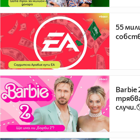
55 мил
собств
Barbie
трябва
случи.