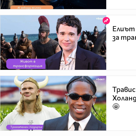
Елиът 
за тра
Травис
Холанд
🤩