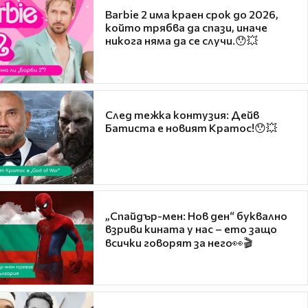
Barbie 2 има краен срок до 2026,
който трябва да спази, иначе
никога няма да се случи.😯💥
След тежка контузия: Дейв
Батиста е новият Кратос!😯💥
„Спайдър-мен: Нов ден“ буквално
взриви кината у нас – ето защо
всички говорят за него👀🎬