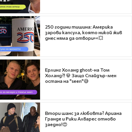
250 години тишина: Америка
зарови капсула, която никой жив
днес няма да отвори👀💥
Ерлинг Холанд ghost-на Том
Холанд?! 💀 Защо Спайдър-мен
остана на "seen"😅
Втори шанс за любовта? Ариана
Гранде и Рики Алварес отново
заедно!😍