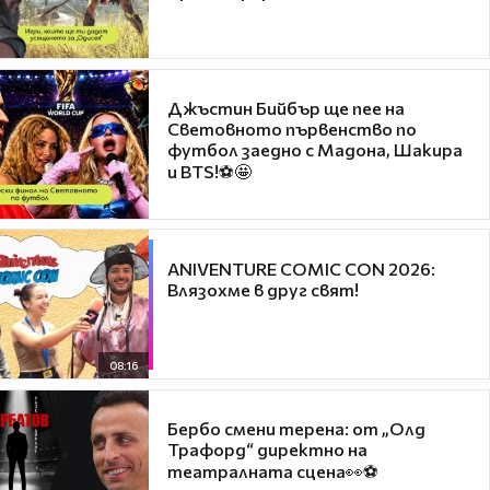
Джъстин Бийбър ще пее на
Световното първенство по
футбол заедно с Мадона, Шакира
и BTS!⚽🤩
ANIVENTURE COMIC CON 2026:
Влязохме в друг свят!
08:16
Бербо смени терена: от „Олд
Трафорд“ директно на
театралната сцена👀⚽