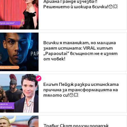
Ариана Гранде изчезва?!
Решението ѝ шокира всички!😯💥
Всички я тананикат, но малцина
знаят истината: VIRAL хитът
„Papaoutai“ всъщност не е изпят
от човек!
Елиът Пейдж разкри истинската
причина за трансформацията на
тялото си!😯💥
Травис Скот получи подарък