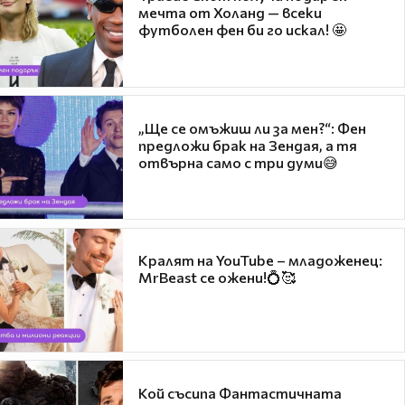
мечта от Холанд — всеки
футболен фен би го искал! 🤩
„Ще се омъжиш ли за мен?“: Фен
предложи брак на Зендая, а тя
отвърна само с три думи😅
Кралят на YouTube – младоженец:
MrBeast се ожени!💍🥰
Кой съсипа Фантастичната