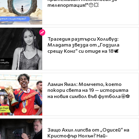
телепортация!"😯💥
Трагедия разтърси Холивуд:
Младата звезда от „Годзила
срещу Конг“ си отиде на 18🕊️
Ламин Ямал: Момчето, което
покори света на 19 — историята
на новия символ във футбола🤩⚽
Защо Ахил липсва от „Одисей“ на
Кристофър Нолън? Най-