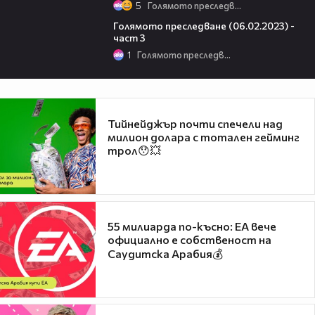
5
Голямото преследване
12:09
Голямото преследване (06.02.2023) -
част 3
1
Голямото преследване
Тийнейджър почти спечели над
милион долара с тотален гейминг
трол😯💥
55 милиарда по-късно: EA вече
официално е собственост на
Саудитска Арабия💰