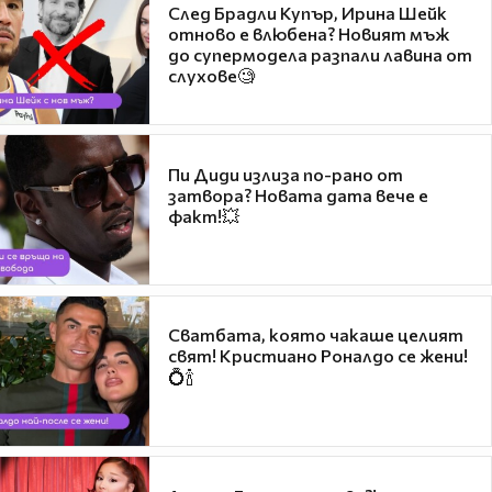
След Брадли Купър, Ирина Шейк
отново е влюбена? Новият мъж
до супермодела разпали лавина от
слухове🧐
Пи Диди излиза по-рано от
затвора? Новата дата вече е
факт!💥
Сватбата, която чакаше целият
свят! Кристиано Роналдо се жени!
💍🍾