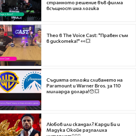
странното решение във филма
всъщност има логика
Theo в The Voice Cast: "Правен съм
в дискотека!" 👀💥
Съдията отложи сливането на
Paramount и Warner Bros. за 110
милиарда долара!😯💥
Любов или скандал? Карди Би и
Мадука Окойе разпалиха
интернет❤️‍🔥🔥