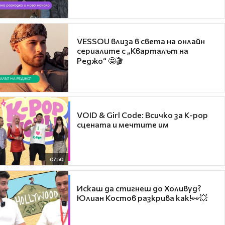
VESSOU влиза в света на онлайн
сериалите с „Кварталът на
Реджо“ 🤩🎬
VOID & Girl Code: Всичко за K-pop
сцената и мечтите им
07:50
Искаш да стигнеш до Холивуд?
Юлиан Костов разкрива как!👀💥