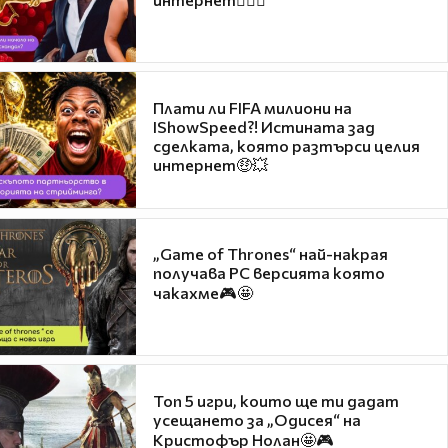
Плати ли FIFA милиони на
IShowSpeed?! Истината зад
сделката, която разтърси целия
интернет🤑💥
„Game of Thrones“ най-накрая
получава PC версията която
чакахме🎮🤩
Топ 5 игри, които ще ти дадат
усещането за „Одисея“ на
Кристофър Нолан🤩🎮