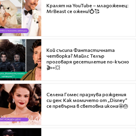
Кралят на YouTube – младоженец:
MrBeast се ожени!💍🥰
Кой съсипа Фантастичната
четворка? Майлс Телър
проговаря десетилетие по-късно
🎬👀💥
Селена Гомес празнува рождения
си ден: Как момичето от „Disney“
се превърна в световна икона🤩🎂