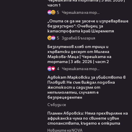
част 1
5
Черешката на тортата
06:38
„Опита се да ме засече и изпреварваше
безразсъдно“: Очевидец за
катастрофата край Шереметя
5
Здравей България
15:35
Безглутенов хляб от трици и
хърватски десерт от Милена
Маркова-Маца | Черешката на
тортата | 3 авг. 2026 | част 2
4
Черешката на тортата
11:09
Адвокат Марковски за убийството в
Пловдив: Не съм виждал подобна
жестокост и садизъм от
непълнолетни, случаят е
безпрецедентен
Събуди се
13:17
Пламен Абровски: Няма прехвърляне на
африканска чума по свинете извън
стопанствата, където е открита
Новините на NOVA