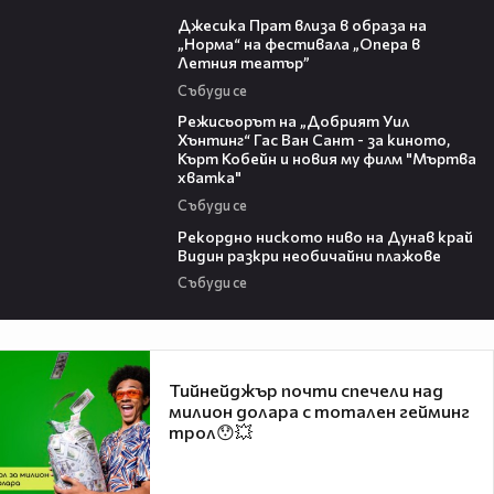
05:46
Джесика Прат влиза в образа на
„Норма“ на фестивала „Опера в
Летния театър”
Събуди се
13:42
Режисьорът на „Добрият Уил
Хънтинг“ Гас Ван Сант - за киното,
Кърт Кобейн и новия му филм "Мъртва
хватка"
Събуди се
03:48
Рекордно ниското ниво на Дунав край
Видин разкри необичайни плажове
Събуди се
Тийнейджър почти спечели над
милион долара с тотален гейминг
трол😯💥