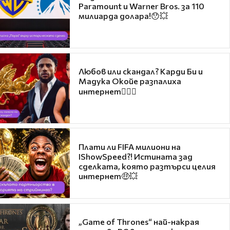
Paramount и Warner Bros. за 110
милиарда долара!😯💥
Любов или скандал? Карди Би и
Мадука Окойе разпалиха
интернет❤️‍🔥🔥
Плати ли FIFA милиони на
IShowSpeed?! Истината зад
сделката, която разтърси целия
интернет🤑💥
„Game of Thrones“ най-накрая