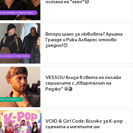
остана на "seen"😅
Втори шанс за любовта? Ариана
Гранде и Рики Алварес отново
заедно!😍
VESSOU влиза в света на онлайн
сериалите с „Кварталът на
Реджо“ 🤩🎬
VOID & Girl Code: Всичко за K-pop
сцената и мечтите им