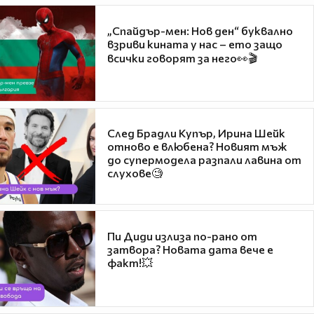
„Спайдър-мен: Нов ден“ буквално
взриви кината у нас – ето защо
всички говорят за него👀🎬
След Брадли Купър, Ирина Шейк
отново е влюбена? Новият мъж
до супермодела разпали лавина от
слухове🧐
Пи Диди излиза по-рано от
затвора? Новата дата вече е
факт!💥