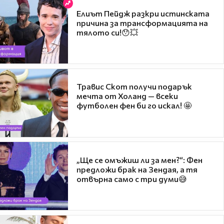
Елиът Пейдж разкри истинската
причина за трансформацията на
тялото си!😯💥
Травис Скот получи подарък
мечта от Холанд — всеки
футболен фен би го искал! 🤩
„Ще се омъжиш ли за мен?“: Фен
предложи брак на Зендая, а тя
отвърна само с три думи😅