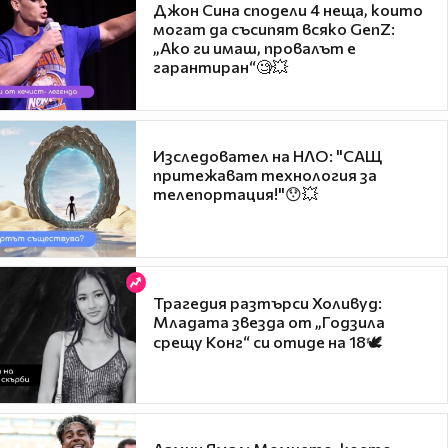
Джон Сина сподели 4 неща, които
могат да съсипят всяко GenZ:
„Ако ги имаш, провалът е
гарантиран“🧐💥
Изследовател на НЛО: "САЩ
притежават технология за
телепортация!"😯💥
Трагедия разтърси Холивуд:
Младата звезда от „Годзила
срещу Конг“ си отиде на 18🕊️