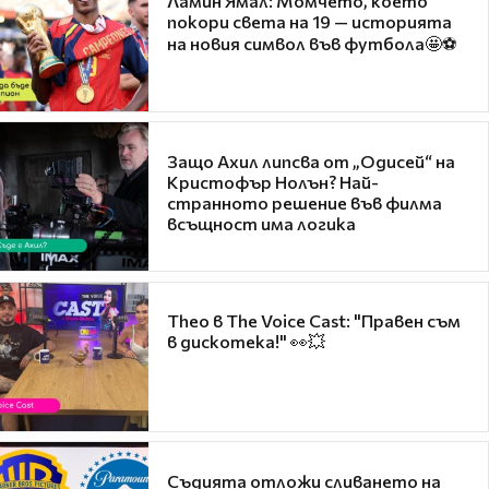
Ламин Ямал: Момчето, което
покори света на 19 — историята
на новия символ във футбола🤩⚽
Защо Ахил липсва от „Одисей“ на
Кристофър Нолън? Най-
странното решение във филма
всъщност има логика
Theo в The Voice Cast: "Правен съм
в дискотека!" 👀💥
Съдията отложи сливането на