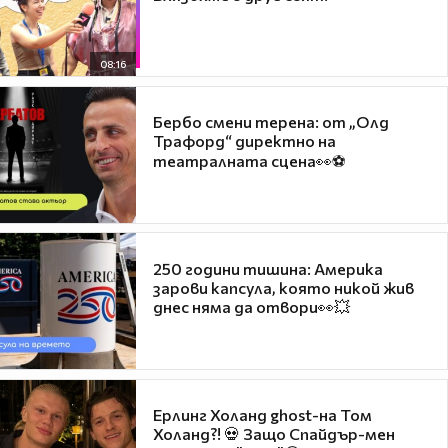
08:16
Бербо смени терена: от „Олд
Трафорд“ директно на
театралната сцена👀⚽
250 години тишина: Америка
зарови капсула, която никой жив
днес няма да отвори👀💥
Ерлинг Холанд ghost-на Том
Холанд?! 💀 Защо Спайдър-мен