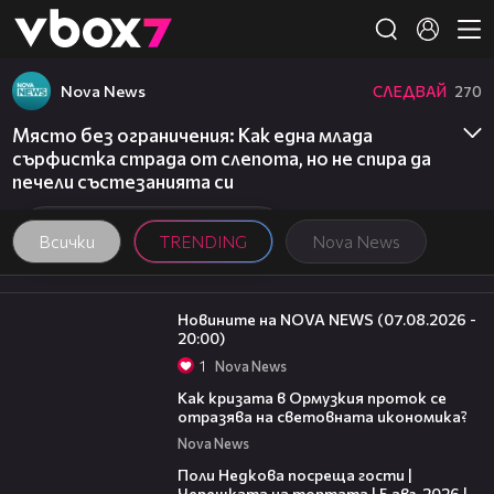
Member of
👾
Nova News
СЛЕДВАЙ
270
Място без ограничения: Как една млада
сърфистка страда от слепота, но не спира да
печели състезанията си
Всички
TRENDING
Nova News
22:56
Новините на NOVA NEWS (07.08.2026 -
20:00)
1
Nova News
14:07
Как кризата в Ормузкия проток се
отразява на световната икономика?
Nova News
19:25
Поли Недкова посреща гости |
Черешката на тортата | 5 авг. 2026 |