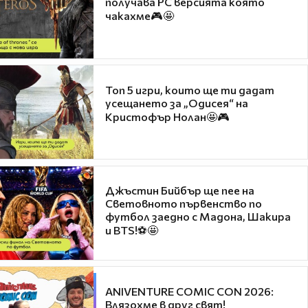
получава PC версията която
чакахме🎮🤩
Топ 5 игри, които ще ти дадат
усещането за „Одисея“ на
Кристофър Нолан🤩🎮
Джъстин Бийбър ще пее на
Световното първенство по
футбол заедно с Мадона, Шакира
и BTS!⚽🤩
ANIVENTURE COMIC CON 2026:
Влязохме в друг свят!