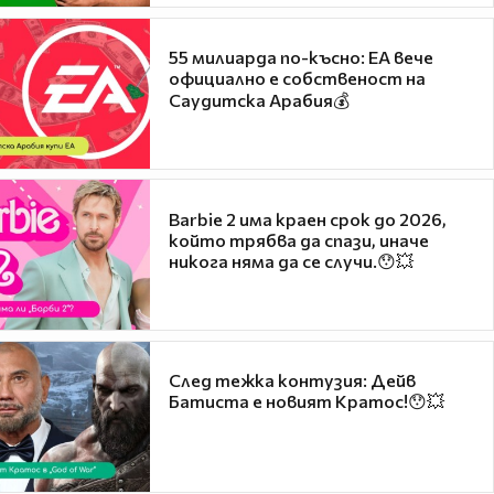
55 милиарда по-късно: EA вече
официално е собственост на
Саудитска Арабия💰
Barbie 2 има краен срок до 2026,
който трябва да спази, иначе
никога няма да се случи.😯💥
След тежка контузия: Дейв
Батиста е новият Кратос!😯💥