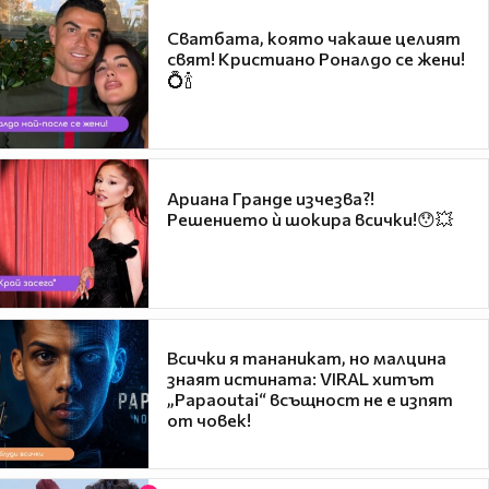
Сватбата, която чакаше целият
свят! Кристиано Роналдо се жени!
💍🍾
Ариана Гранде изчезва?!
Решението ѝ шокира всички!😯💥
Всички я тананикат, но малцина
знаят истината: VIRAL хитът
„Papaoutai“ всъщност не е изпят
от човек!