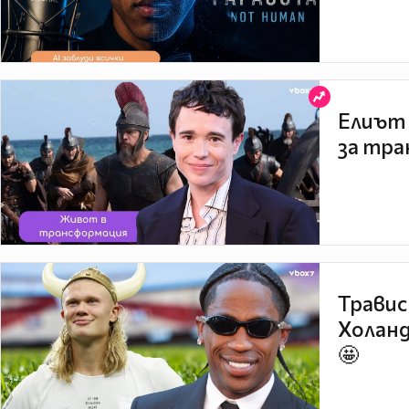
Елиът 
за тра
Травис
Холанд
🤩