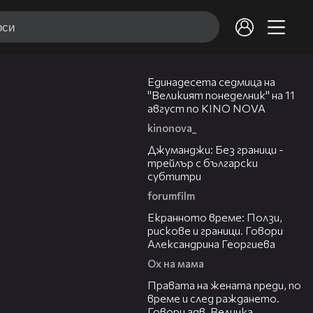
00:31
Единадесета седмица на
"Великият понеделник" на 11
август по KINO NOVA
kinonova_
03:00
Джуманджи: Без граници -
трейлър с български
субтитри
forumfilm
22:19
Екранното време: Ползи,
рискове и граници. Говори
Александрина Георгиева
Ох на мама
25:23
Правата на жената преди, по
време и след раждането.
Говори адв. Величка