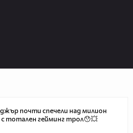
джър почти спечели над милион
 с тотален гейминг трол😯💥