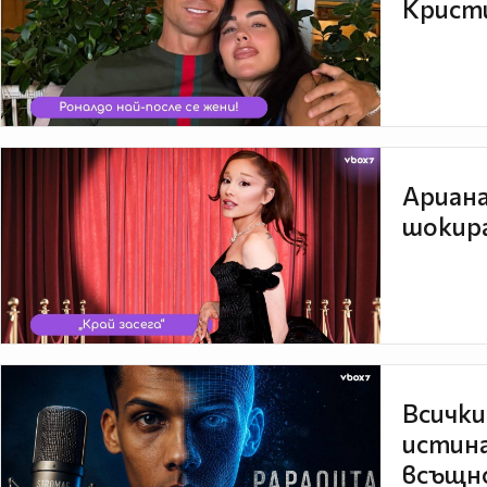
Кристи
Ариана
шокира
Всички
истина
всъщно