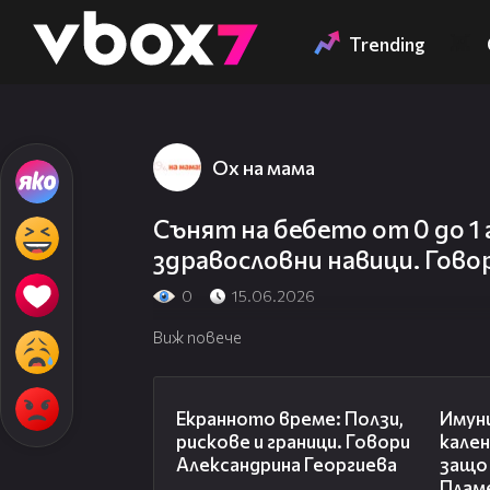
Member of
👾
Trending
Ох на мама
Сънят на бебето от 0 до 1 
здравословни навици. Гов
0
15.06.2026
Виж повече
22:19
Екранното време: Ползи,
Имун
рискове и граници. Говори
кален
Александрина Георгиева
защо 
Плам