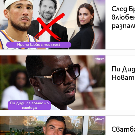
След Б
влюбен
разпал
Пи Дид
Новата
Сватба