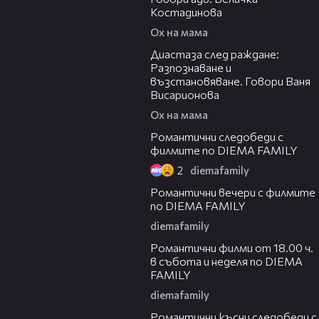
Костадинова
Ох на мама
16:31
Диастаза след раждане:
Разпознаване и
възстановяване. Говори Ваня
Висарионова
Ох на мама
00:39
Романтични следобеди с
филмите по DIEMA FAMILY
2
diemafamily
00:30
Романтични вечери с филмите
по DIEMA FAMILY
diemafamily
00:31
Романтични филми от 18.00 ч.
в събота и неделя по DIEMA
FAMILY
diemafamily
00:32
Романтични късни следобеди с