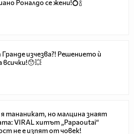
ано Роналдо се жени!💍🍾
 Гранде изчезва?! Решението ѝ
 всички!😯💥
 я тананикат, но малцина знаят
та: VIRAL хитът „Papaoutai“
ст не е изпят от човек!