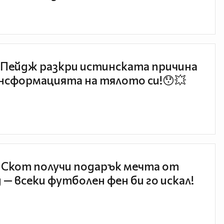
Пейдж разкри истинската причина
нсформацията на тялото си!😯💥
 Скот получи подарък мечта от
 — всеки футболен фен би го искал!