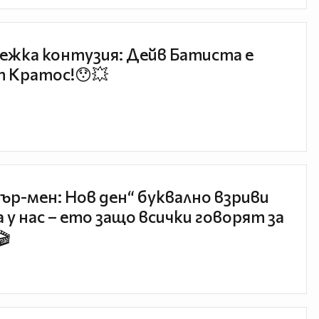
ежка контузия: Дейв Батиста е
 Кратос!😯💥
ър-мен: Нов ден“ буквално взриви
 у нас – ето защо всички говорят за
🎬