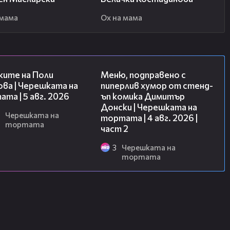
 мама
Ох на мама
02:09
17:08
ките на Поли
Меню, подправено с
ва | Черешката на
пиперлив хумор от стенд-
та | 5 авг. 2026
ъп комика Димитър
Донски | Черешката на
Черешката на
тортата | 4 авг. 2026 |
тортата
част 2
3
Черешката на
тортата