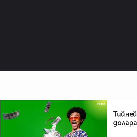
Тийней
долара