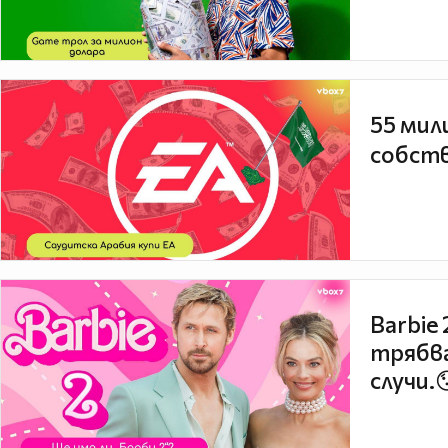
55 мил
собств
Barbie
трябва
случи.