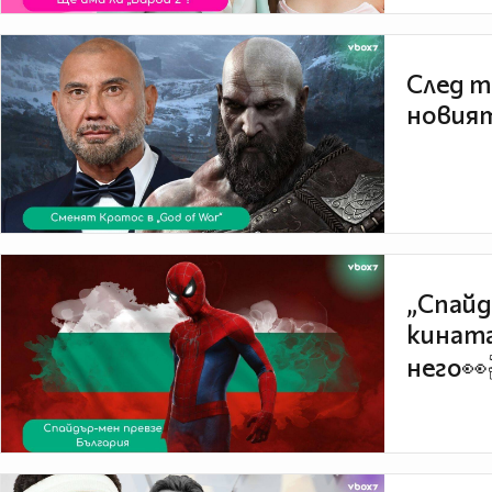
След т
новият
„Спайд
кината
него👀