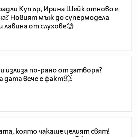
радли Купър, Ирина Шейк отново е
а? Новият мъж до супермодела
и лавина от слухове🧐
и излиза по-рано от затвора?
 дата вече е факт!💥
та, която чакаше целият свят!