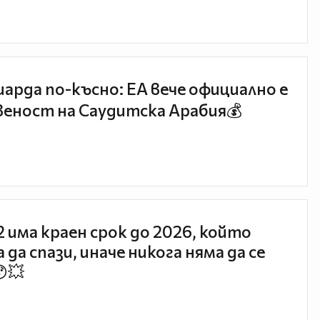
иарда по-късно: EA вече официално е
еност на Саудитска Арабия💰
 2 има краен срок до 2026, който
 да спази, иначе никога няма да се
😯💥