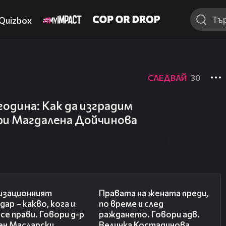
Quizbox
СЛЕДВАЙ
30
година: Как да изградим
ори Магдалена Дойчинова
24:07
25:23
изационният
Правата на жената преди,
дар – какво, кога и
по време и след
се прави. Говори д-р
раждането. Говори адв.
ен Масларски
Величка Костадинова