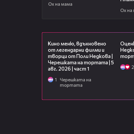
Ох на мама
Ох на
15:39
Кино меню, вдъхновено
Оцен
от легендарни филми и
Недко
творци от Поли Недкова |
торта
Черешката на тортата | 5
2
авг. 2026 | част 1
1
Черешката на
тортата