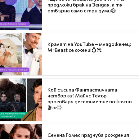
предложи брак на Зендая, а тя
отвърна само с три думи😅
Кралят на YouTube – младоженец:
MrBeast се ожени!💍🥰
Кой съсипа Фантастичната
четворка? Майлс Телър
проговаря десетилетие по-късно
🎬👀💥
Селена Гомес празнува рождения