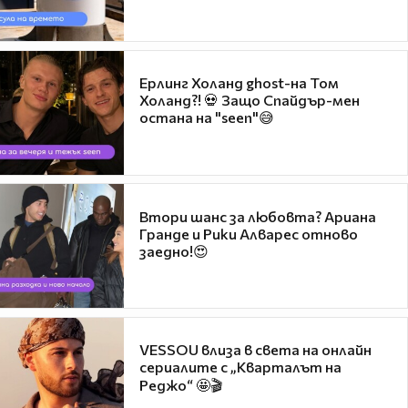
Ерлинг Холанд ghost-на Том
Холанд?! 💀 Защо Спайдър-мен
остана на "seen"😅
Втори шанс за любовта? Ариана
Гранде и Рики Алварес отново
заедно!😍
VESSOU влиза в света на онлайн
сериалите с „Кварталът на
Реджо“ 🤩🎬