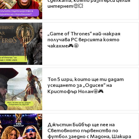
интернет🤑💥
„Game of Thrones“ най-накрая
получава PC версията която
чакахме🎮🤩
Топ 5 игри, които ще ти дадат
усещането за „Одисея“ на
Кристофър Нолан🤩🎮
Джъстин Бийбър ще пее на
Световното първенство по
футбол заедно с Мадона, Шакира