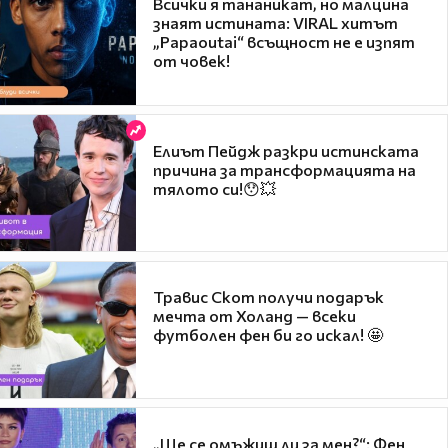
Всички я тананикат, но малцина
знаят истината: VIRAL хитът
„Papaoutai“ всъщност не е изпят
от човек!
Елиът Пейдж разкри истинската
причина за трансформацията на
тялото си!😯💥
Травис Скот получи подарък
мечта от Холанд — всеки
футболен фен би го искал! 🤩
„Ще се омъжиш ли за мен?“: Фен