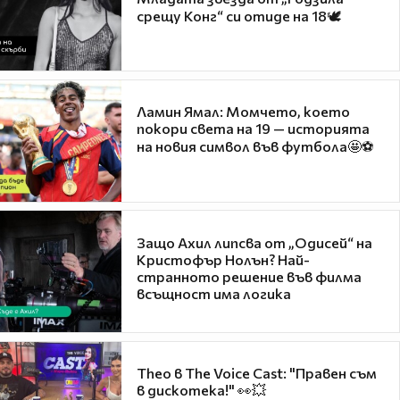
срещу Конг“ си отиде на 18🕊️
Ламин Ямал: Момчето, което
покори света на 19 — историята
на новия символ във футбола🤩⚽
Защо Ахил липсва от „Одисей“ на
Кристофър Нолън? Най-
странното решение във филма
всъщност има логика
Theo в The Voice Cast: "Правен съм
в дискотека!" 👀💥