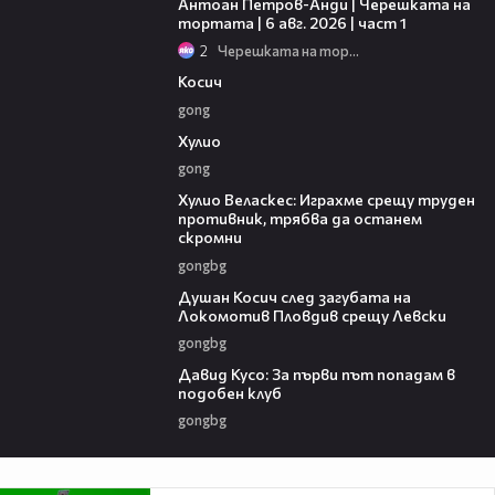
Антоан Петров-Анди | Черешката на
тортата | 6 авг. 2026 | част 1
2
Черешката на тортата
10:17
Косич
gong
09:40
Хулио
gong
07:38
Хулио Веласкес: Играхме срещу труден
противник, трябва да останем
скромни
gongbg
03:47
Душан Косич след загубата на
Локомотив Пловдив срещу Левски
gongbg
02:30
Давид Кусо: За първи път попадам в
подобен клуб
gongbg