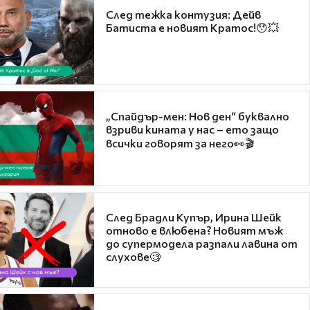
След тежка контузия: Дейв
Батиста е новият Кратос!😯💥
„Спайдър-мен: Нов ден“ буквално
взриви кината у нас – ето защо
всички говорят за него👀🎬
След Брадли Купър, Ирина Шейк
отново е влюбена? Новият мъж
до супермодела разпали лавина от
слухове🧐