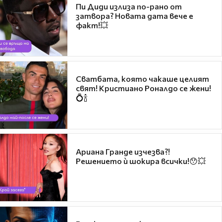
Пи Диди излиза по-рано от
затвора? Новата дата вече е
факт!💥
Сватбата, която чакаше целият
свят! Кристиано Роналдо се жени!
💍🍾
Ариана Гранде изчезва?!
Решението ѝ шокира всички!😯💥