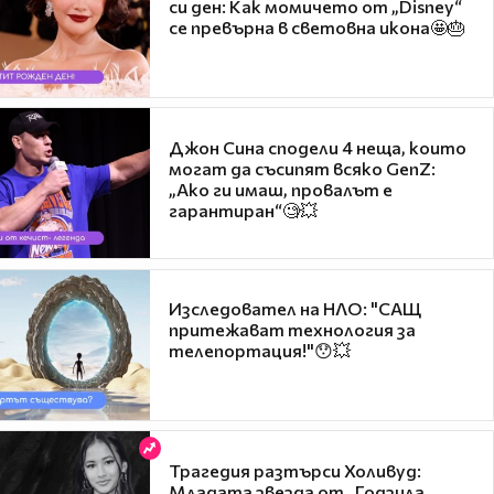
си ден: Как момичето от „Disney“
се превърна в световна икона🤩🎂
Джон Сина сподели 4 неща, които
могат да съсипят всяко GenZ:
„Ако ги имаш, провалът е
гарантиран“🧐💥
Изследовател на НЛО: "САЩ
притежават технология за
телепортация!"😯💥
Трагедия разтърси Холивуд:
Младата звезда от „Годзила