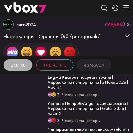
Member of
👾
euro2024
СЛЕДВАЙ
8
Това съдържание не е достъпно.
Нидерландия - Франция 0:0 /репортаж/
Всички
TRENDING
euro2024
10:44
Енджи Касабие посреща гости |
Черешката на тортата | 31 юли 2026 |
Част 1
7
Черешката на тортата
11:00
Антоан Петров-Анди посреща гости |
Черешката на тортата | 6 авг. 2026 |
част 2
3
Черешката на тортата
15:39
Четиристепенно италианско меню от