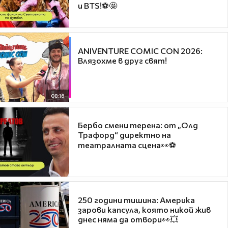
и BTS!⚽🤩
ANIVENTURE COMIC CON 2026:
Влязохме в друг свят!
08:16
Бербо смени терена: от „Олд
Трафорд“ директно на
театралната сцена👀⚽
250 години тишина: Америка
зарови капсула, която никой жив
днес няма да отвори👀💥