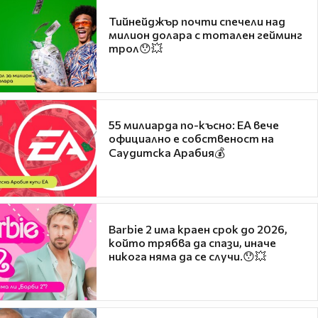
Тийнейджър почти спечели над
милион долара с тотален гейминг
трол😯💥
55 милиарда по-късно: EA вече
официално е собственост на
Саудитска Арабия💰
Barbie 2 има краен срок до 2026,
който трябва да спази, иначе
никога няма да се случи.😯💥