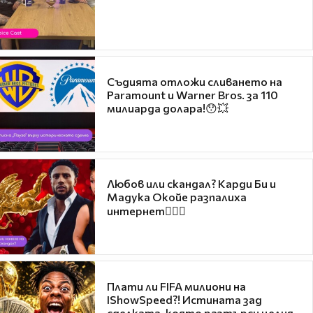
Съдията отложи сливането на
Paramount и Warner Bros. за 110
милиарда долара!😯💥
Любов или скандал? Карди Би и
Мадука Окойе разпалиха
интернет❤️‍🔥🔥
Плати ли FIFA милиони на
IShowSpeed?! Истината зад
сделката, която разтърси целия