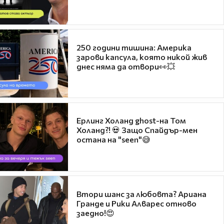
250 години тишина: Америка
зарови капсула, която никой жив
днес няма да отвори👀💥
Ерлинг Холанд ghost-на Том
Холанд?! 💀 Защо Спайдър-мен
остана на "seen"😅
Втори шанс за любовта? Ариана
Гранде и Рики Алварес отново
заедно!😍