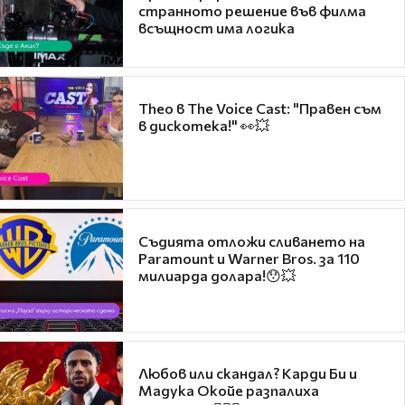
странното решение във филма
всъщност има логика
Theo в The Voice Cast: "Правен съм
в дискотека!" 👀💥
Съдията отложи сливането на
Paramount и Warner Bros. за 110
милиарда долара!😯💥
Любов или скандал? Карди Би и
Мадука Окойе разпалиха