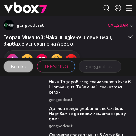
Member of
👾
gongpodcast
СЛЕДВАЙ
6
Георги Миланов: Чака ни изключителен мач,
вярвах в успехите на Левски
Всички
TRENDING
gongpodcast
17:33
Ники Тодоров след спечелената купа в
Шотландия: Това е най-силният ми
сезон
gongpodcast
20:02
Дончич преди дербито със Славия:
Надявам се да спрем лошата серия у
дома
gongpodcast
00:06
Фирмата със седалище в Лясковец