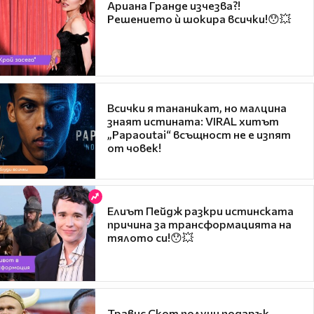
Ариана Гранде изчезва?!
Решението ѝ шокира всички!😯💥
Всички я тананикат, но малцина
знаят истината: VIRAL хитът
„Papaoutai“ всъщност не е изпят
от човек!
Елиът Пейдж разкри истинската
причина за трансформацията на
тялото си!😯💥
Травис Скот получи подарък