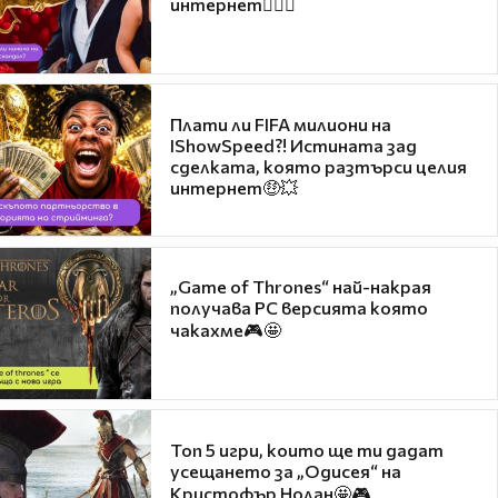
интернет❤️‍🔥🔥
Плати ли FIFA милиони на
IShowSpeed?! Истината зад
сделката, която разтърси целия
интернет🤑💥
„Game of Thrones“ най-накрая
получава PC версията която
чакахме🎮🤩
Топ 5 игри, които ще ти дадат
усещането за „Одисея“ на
Кристофър Нолан🤩🎮