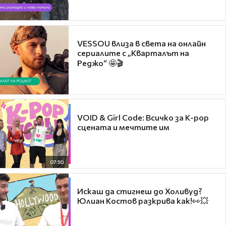
VESSOU влиза в света на онлайн
сериалите с „Кварталът на
Реджо“ 🤩🎬
VOID & Girl Code: Всичко за K-pop
сцената и мечтите им
07:50
Искаш да стигнеш до Холивуд?
Юлиан Костов разкрива как!👀💥