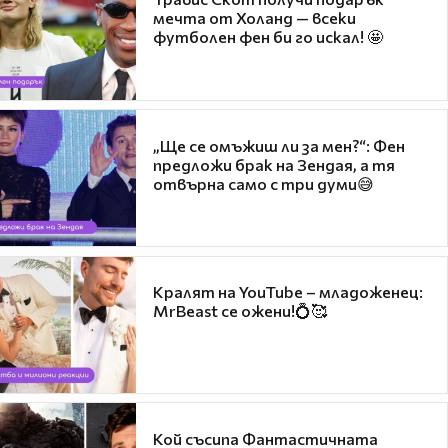
мечта от Холанд — всеки
футболен фен би го искал! 🤩
„Ще се омъжиш ли за мен?“: Фен
предложи брак на Зендая, а тя
отвърна само с три думи😅
Кралят на YouTube – младоженец:
MrBeast се ожени!💍🥰
Кой съсипа Фантастичната