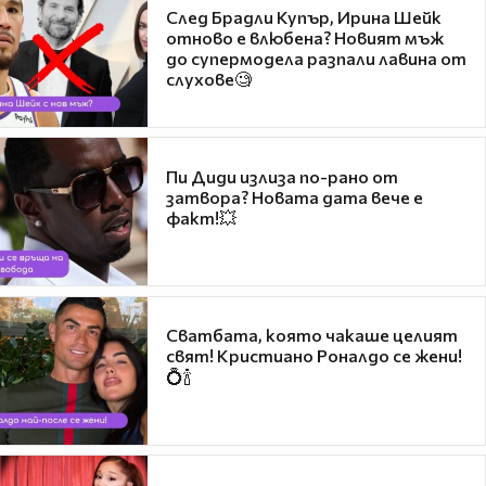
След Брадли Купър, Ирина Шейк
отново е влюбена? Новият мъж
до супермодела разпали лавина от
слухове🧐
Пи Диди излиза по-рано от
затвора? Новата дата вече е
факт!💥
Сватбата, която чакаше целият
свят! Кристиано Роналдо се жени!
💍🍾