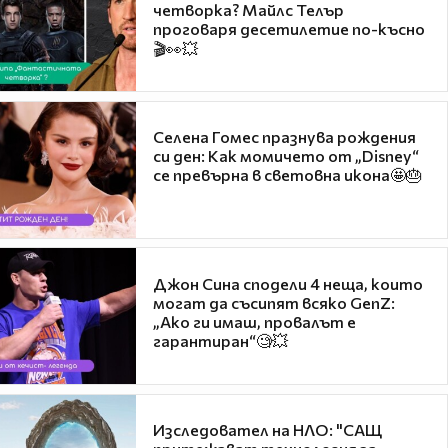
четворка? Майлс Телър
проговаря десетилетие по-късно
🎬👀💥
Селена Гомес празнува рождения
си ден: Как момичето от „Disney“
се превърна в световна икона🤩🎂
Джон Сина сподели 4 неща, които
могат да съсипят всяко GenZ:
„Ако ги имаш, провалът е
гарантиран“🧐💥
Изследовател на НЛО: "САЩ