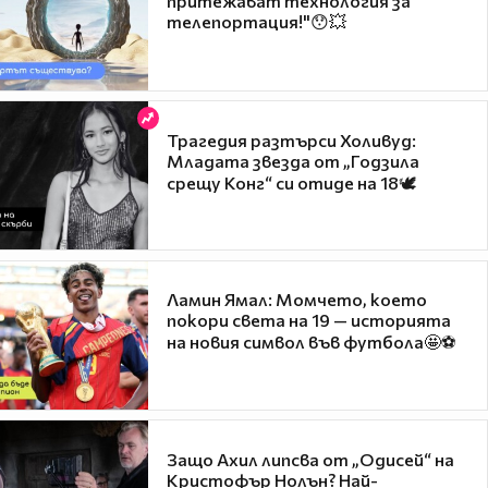
притежават технология за
телепортация!"😯💥
Трагедия разтърси Холивуд:
Младата звезда от „Годзила
срещу Конг“ си отиде на 18🕊️
Ламин Ямал: Момчето, което
покори света на 19 — историята
на новия символ във футбола🤩⚽
Защо Ахил липсва от „Одисей“ на
Кристофър Нолън? Най-