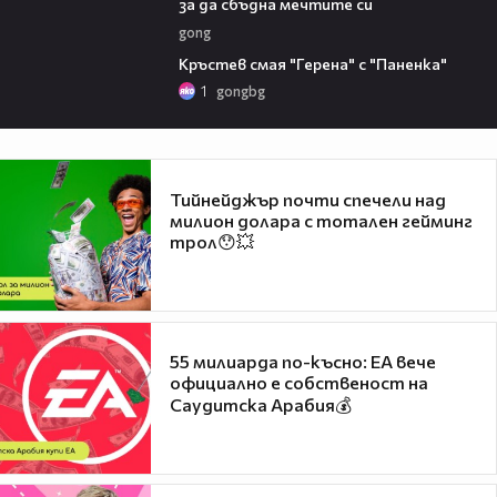
за да сбъдна мечтите си
gong
01:37
Кръстев смая "Герена" с "Паненка"
1
gongbg
Тийнейджър почти спечели над
милион долара с тотален гейминг
трол😯💥
55 милиарда по-късно: EA вече
официално е собственост на
Саудитска Арабия💰