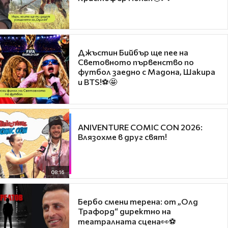
Джъстин Бийбър ще пее на
Световното първенство по
футбол заедно с Мадона, Шакира
и BTS!⚽🤩
ANIVENTURE COMIC CON 2026:
Влязохме в друг свят!
08:16
Бербо смени терена: от „Олд
Трафорд“ директно на
театралната сцена👀⚽