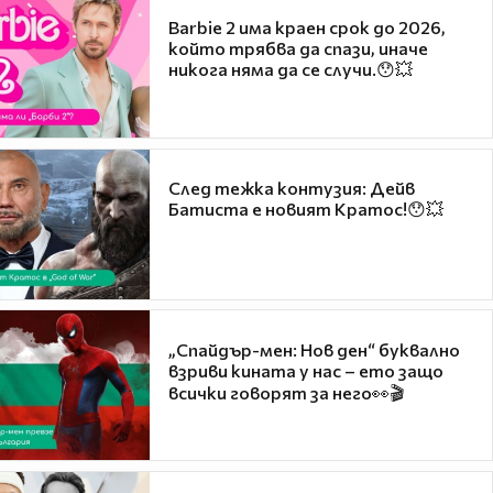
Barbie 2 има краен срок до 2026,
който трябва да спази, иначе
никога няма да се случи.😯💥
След тежка контузия: Дейв
Батиста е новият Кратос!😯💥
„Спайдър-мен: Нов ден“ буквално
взриви кината у нас – ето защо
всички говорят за него👀🎬