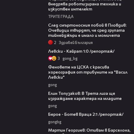
внедрява роботизирана техника и
изкуствен интелект
ТРИТЕ ГРАДА
09:32
След смъртоносния побой в Пловдив:
Очевидци твърдят, че сред групата
тийнейджъри е имало и момичета
2
Здравей България
05:57
Левски - Кайрат 1:0 /репортаж/
3
gong_bg
00:23
Феновете на ЦСКА с красива
хореография от трибуните на "Васил
Левски"
gong
12:55
Елин Топузаков: В Трета лига ще
изграждаме характера на младите
gong
04:51
Берое - Ботев Враца 2:1 /репортаж/
gongbg
02:27
Мартин Георгиев: Отивам в Барселона,